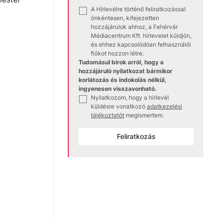
A Hírlevélre történő feliratkozással
✓
önkéntesen, kifejezetten
hozzájárulok ahhoz, a Fehérvár
Médiacentrum Kft. hírlevelet küldjön,
és ehhez kapcsolódóan felhasználói
fiókot hozzon létre.
Tudomásul bírok arról, hogy a
hozzájáruló nyilatkozat bármikor
korlátozás és indokolás nélkül,
ingyenesen visszavonható.
Nyilatkozom, hogy a hírlevél
✓
küldésre vonatkozó
adatkezelési
tájékoztatót
megismertem.
Feliratkozás