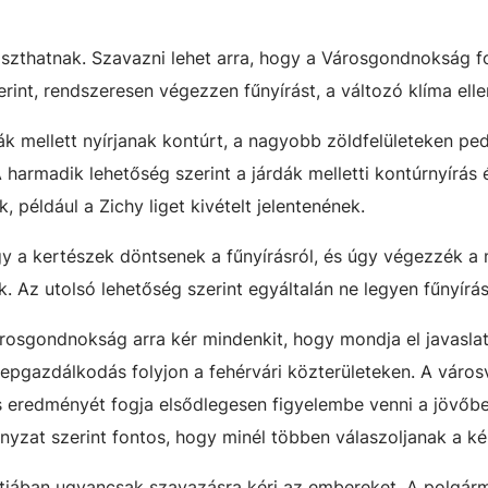
szthatnak. Szavazni lehet arra, hogy a Városgondnokság f
rint, rendszeresen végezzen fűnyírást, a változó klíma ellen
dák mellett nyírjanak kontúrt, a nagyobb zöldfelületeken pe
 harmadik lehetőség szerint a járdák melletti kontúrnyírás 
, például a Zichy liget kivételt jelentenének.
gy a kertészek döntsenek a fűnyírásról, és úgy végezzék a
 Az utolsó lehetőség szerint egyáltalán ne legyen fűnyírás
osgondnokság arra kér mindenkit, hogy mondja el javaslat
yepgazdálkodás folyjon a fehérvári közterületeken. A város
eredményét fogja elsődlegesen figyelembe venni a jövőbe
zat szerint fontos, hogy minél többen válaszoljanak a ké
ztjában ugyancsak szavazásra kéri az embereket. A polgár