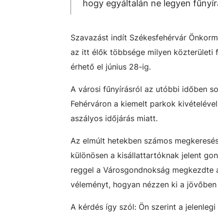
hogy egyáltalán ne legyen fűnyír
Szavazást indít Székesfehérvár Önkormá
az itt élők többsége milyen közterületi
érhető el június 28-ig.
A városi fűnyírásról az utóbbi időben s
Fehérváron a kiemelt parkok kivételével 
aszályos időjárás miatt.
Az elmúlt hetekben számos megkeresés
különösen a kisállattartóknak jelent g
reggel a Városgondnokság megkezdte a f
véleményt, hogyan nézzen ki a jövőben a
A kérdés így szól: Ön szerint a jelenle