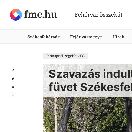
fmc.hu
Fehérvár összeköt
Székesfehérvár
Fejér vármegye
Hírek
1 hónapnál régebbi cikk
Szavazás indult
füvet Székesf