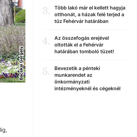
Több lakó már el kellett hagyja
3
.
otthonát, a házak felé terjed a
tűz Fehérvár határában
Az összefogás erejével
4
.
oltották el a Fehérvár
Bácskai Gergely
határában tomboló tüzet!
Bevezetik a pénteki
5
.
munkarendet az
önkormányzati
intézményeknél és cégeknél
ig,