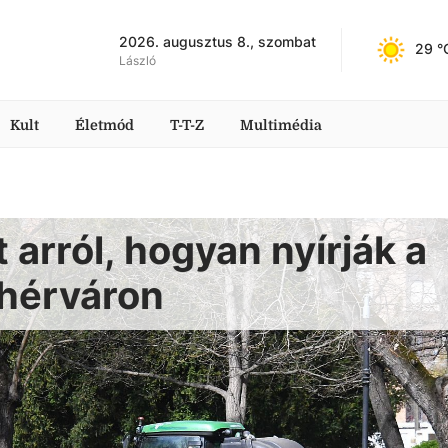
2026. augusztus 8., szombat
29
 °
László
Kult
Életmód
T-T-Z
Multimédia
 arról, hogyan nyírják a
ehérváron