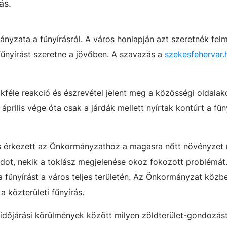
ás.
nyzata a fűnyírásról. A város honlapján azt szeretnék felm
 fűnyírást szeretne a jövőben. A szavazás a
szekesfehervar.
okféle reakció és észrevétel jelent meg a közösségi oldalak
április vége óta csak a járdák mellett nyírtak kontúrt a fűn
 érkezett az Önkormányzathoz a magasra nőtt növényzet m
ondot, nekik a toklász megjelenése okoz fokozott problémát
űnyírást a város teljes területén. Az Önkormányzat közbe
 közterületi fűnyírás.
gi időjárási körülmények között milyen zöldterület-gondozá