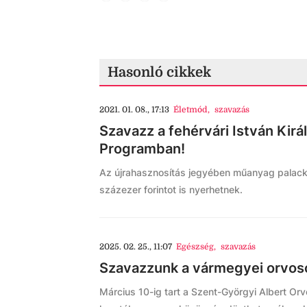
Hasonló cikkek
2021. 01. 08., 17:13
Életmód
,
szavazás
Szavazz a fehérvári István Kirá
Programban!
Az újrahasznosítás jegyében műanyag palack
százezer forintot is nyerhetnek.
2025. 02. 25., 11:07
Egészség
,
szavazás
Szavazzunk a vármegyei orvos
Március 10-ig tart a Szent-Györgyi Albert Or