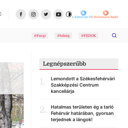
C
Fehérvár-TV
Vörösmarty Rádió
#Forgi
#hőség
#FEDOK
Legnépszerűbb
Lemondott a Székesfehérvári
1
.
Szakképzési Centrum
kancellárja
Hatalmas területen ég a tarló
2
.
Fehérvár határában, gyorsan
terjednek a lángok!