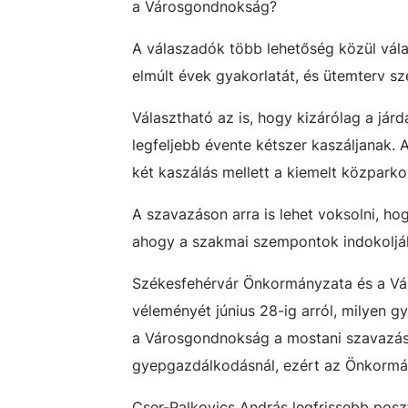
a Városgondnokság?
A válaszadók több lehetőség közül vála
elmúlt évek gyakorlatát, és ütemterv sze
Választható az is, hogy kizárólag a jár
legfeljebb évente kétszer kaszáljanak. A
két kaszálás mellett a kiemelt közparkok
A szavazáson arra is lehet voksolni, ho
ahogy a szakmai szempontok indokolják.
Székesfehérvár Önkormányzata és a Vár
véleményét június 28-ig arról, milyen g
a Városgondnokság a mostani szavazás 
gyepgazdálkodásnál, ezért az Önkormány
Cser-Palkovics András legfrissebb pos