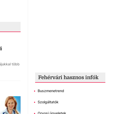
i
jukkal több
Fehérvári hasznos infók
•
Buszmenetrend
•
Szolgáltatók
•
Orvosi ügyeletek