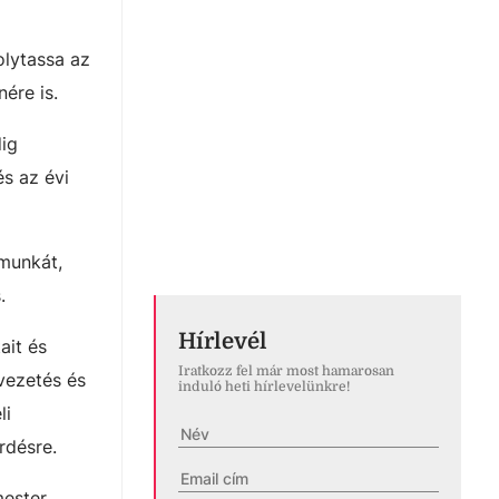
olytassa az
ére is.
dig
és az évi
 munkát,
.
Hírlevél
ait és
Iratkozz fel már most hamarosan
vezetés és
induló heti hírlevelünkre!
li
rdésre.
mester