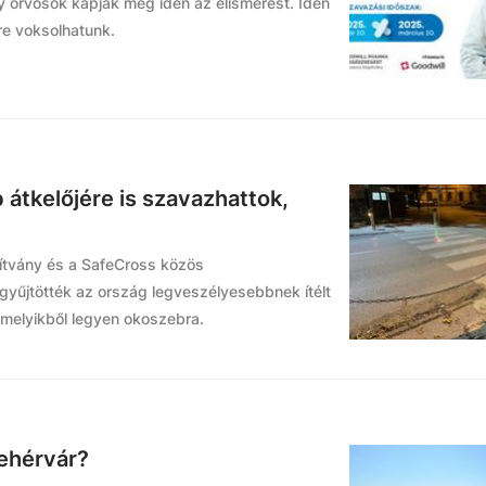
y orvosok kapják meg idén az elismerést. Idén
re voksolhatunk.
átkelőjére is szavazhattok,
pítvány és a SafeCross közös
yűjtötték az ország legveszélyesebbnek ítélt
melyikből legyen okoszebra.
ehérvár?