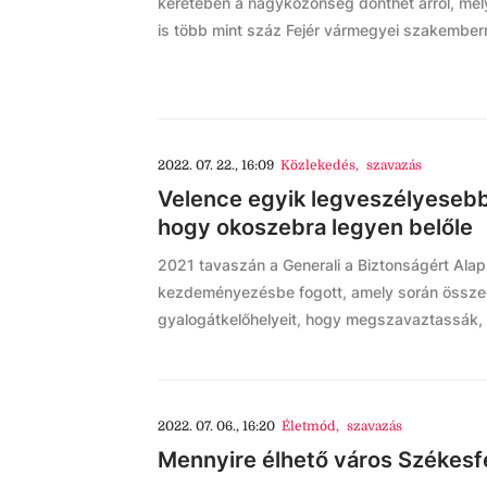
keretében a nagyközönség dönthet arról, mel
is több mint száz Fejér vármegyei szakember
2022. 07. 22., 16:09
Közlekedés
,
szavazás
Velence egyik legveszélyesebb 
hogy okoszebra legyen belőle
2021 tavaszán a Generali a Biztonságért Ala
kezdeményezésbe fogott, amely során összeg
gyalogátkelőhelyeit, hogy megszavaztassák, 
2022. 07. 06., 16:20
Életmód
,
szavazás
Mennyire élhető város Székesf