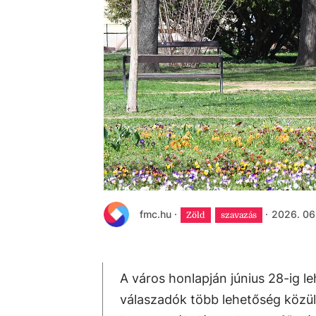
fmc.hu
·
·
2026. 06.
Zöld
szavazás
A város honlapján június 28-ig l
válaszadók több lehetőség közül