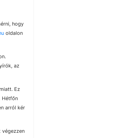
érni, hogy
hu
oldalon
on.
yírók, az
iatt. Ez
. Hétfőn
n arról kér
st végezzen