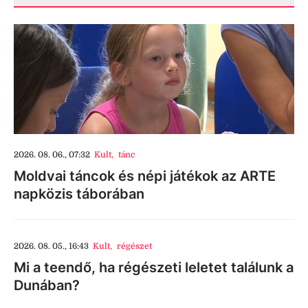
2026. 08. 06., 07:32
Kult
,
tánc
Moldvai táncok és népi játékok az ARTE
napközis táborában
2026. 08. 05., 16:43
Kult
,
régészet
Mi a teendő, ha régészeti leletet találunk a
Dunában?