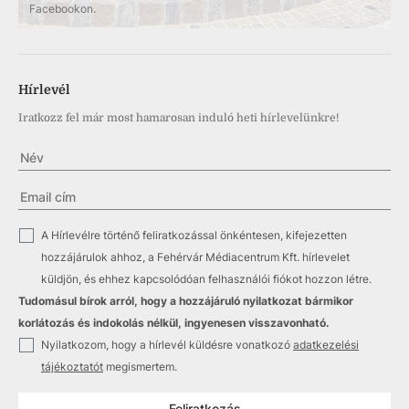
Facebookon.
Hírlevél
Iratkozz fel már most hamarosan induló heti hírlevelünkre!
✓
A Hírlevélre történő feliratkozással önkéntesen, kifejezetten
hozzájárulok ahhoz, a Fehérvár Médiacentrum Kft. hírlevelet
küldjön, és ehhez kapcsolódóan felhasználói fiókot hozzon létre.
Tudomásul bírok arról, hogy a hozzájáruló nyilatkozat bármikor
korlátozás és indokolás nélkül, ingyenesen visszavonható.
✓
Nyilatkozom, hogy a hírlevél küldésre vonatkozó
adatkezelési
tájékoztatót
megismertem.
Feliratkozás