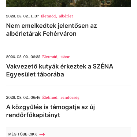
2026. 08. 02., 11:07
Életmód
,
albérlet
Nem emelkedtek jelentősen az
albérletárak Fehérváron
2026. 08. 02., 08:35
Életmód
,
tábor
Vakvezető kutyák érkeztek a SZÉNA
Egyesület táborába
2026. 08. 02., 06:46
Életmód
,
rendőrség
A közgyűlés is támogatja az új
rendőrfőkapitányt
MÉG TÖBB CIKK