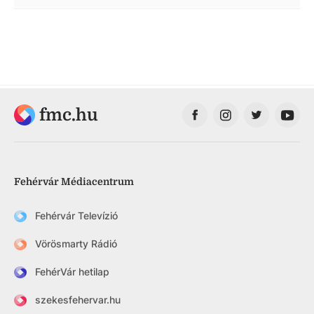
fmc.hu
Fehérvár Médiacentrum
Fehérvár Televízió
Vörösmarty Rádió
FehérVár hetilap
szekesfehervar.hu