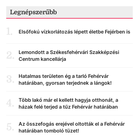
Legnépszerűbb
1
.
Elsőfokú vízkorlátozás lépett életbe Fejérben is
Lemondott a Székesfehérvári Szakképzési
2
.
Centrum kancellárja
Hatalmas területen ég a tarló Fehérvár
3
.
határában, gyorsan terjednek a lángok!
Több lakó már el kellett hagyja otthonát, a
4
.
házak felé terjed a tűz Fehérvár határában
Az összefogás erejével oltották el a Fehérvár
5
.
határában tomboló tüzet!