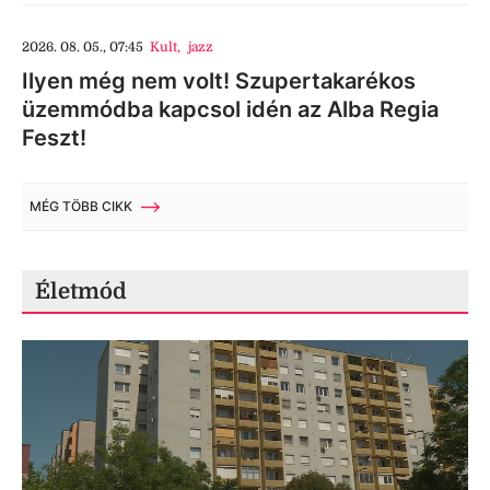
2026. 08. 05., 07:45
Kult
,
jazz
Ilyen még nem volt! Szupertakarékos
üzemmódba kapcsol idén az Alba Regia
Feszt!
MÉG TÖBB CIKK
Életmód