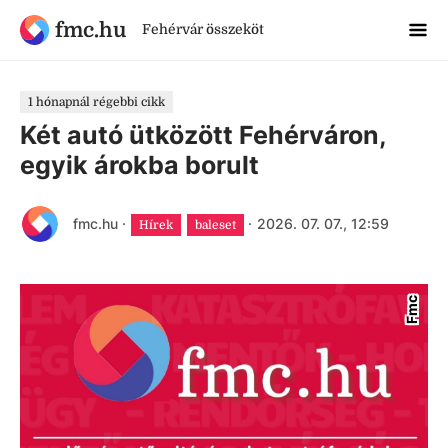
fmc.hu
Fehérvár összeköt
1 hónapnál régebbi cikk
Két autó ütközött Fehérváron,
egyik árokba borult
fmc.hu
·
·
2026. 07. 07., 12:59
Hírek
baleset
Fmc