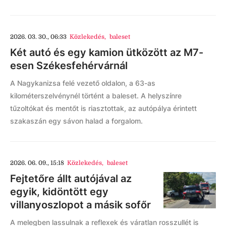
2026. 03. 30., 06:33
Közlekedés
,
baleset
Két autó és egy kamion ütközött az M7-
esen Székesfehérvárnál
A Nagykanizsa felé vezető oldalon, a 63-as
kilométerszelvénynél történt a baleset. A helyszínre
tűzoltókat és mentőt is riasztottak, az autópálya érintett
szakaszán egy sávon halad a forgalom.
2026. 06. 09., 15:18
Közlekedés
,
baleset
Fejtetőre állt autójával az
egyik, kidöntött egy
villanyoszlopot a másik sofőr
A melegben lassulnak a reflexek és váratlan rosszullét is