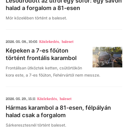
Lesodródott az útról egy sofőr: egy sávon
halad a forgalom a 81-esen
Mór közelében történt a baleset.
2026. 05. 08., 10:05
Közlekedés
,
baleset
Képeken a 7-es főúton
történt frontális karambol
Frontálisan ütköztek ketten, csütörtökön
kora este, a 7-es főúton, Fehérvártól nem messze.
2026. 05. 29., 15:11
Közlekedés
,
baleset
Hármas karambol a 81-esen, félpályán
halad csak a forgalom
Sárkeresztesnél történt baleset.