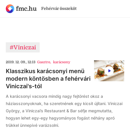
fmc.hu
Fehérvár összeköt
#Viniczai
2019. 12. 09., 12:13
Gasztro
,
karácsony
Klasszikus karácsonyi menü
modern köntösben a fehérvári
Viniczai's-tól
A karácsonyi vacsora mindig nagy fejtörést okoz a
háziasszonyoknak, ha szeretnének egy kicsit újítani. Viniczai
György, a Viniczai’s Restaurant & Bar séfje megmutatta,
hogyan lehet egy-egy hagyományos fogást néhány apró
trükkel ünnepivé varázsolni.