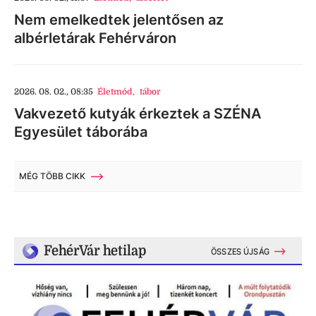
Nem emelkedtek jelentősen az
albérletárak Fehérváron
2026. 08. 02., 08:35
Életmód
,
tábor
Vakvezető kutyák érkeztek a SZÉNA
Egyesület táborába
MÉG TÖBB CIKK
FehérVár hetilap
ÖSSZES ÚJSÁG