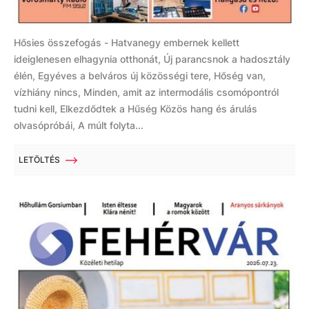
Hősies összefogás - Hatvanegy embernek kellett
ideiglenesen elhagynia otthonát, Új parancsnok a hadosztály
élén, Egyéves a belváros új közösségi tere, Hőség van,
vízhiány nincs, Minden, amit az intermodális csomópontról
tudni kell, Elkezdődtek a Hűség Közös hang és árulás
olvasópróbái, A múlt folyta...
LETÖLTÉS