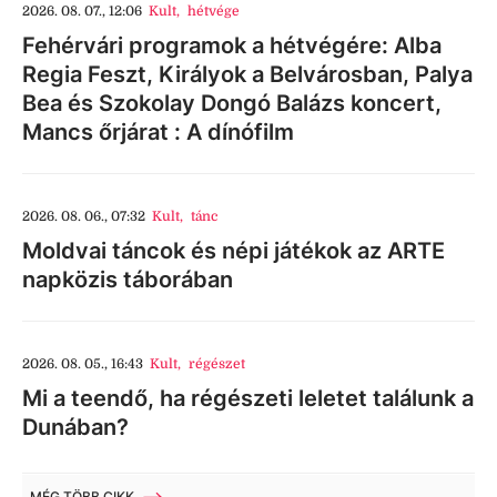
2026. 08. 07., 12:06
Kult
,
hétvége
Fehérvári programok a hétvégére: Alba
Regia Feszt, Királyok a Belvárosban, Palya
Bea és Szokolay Dongó Balázs koncert,
Mancs őrjárat : A dínófilm
2026. 08. 06., 07:32
Kult
,
tánc
Moldvai táncok és népi játékok az ARTE
napközis táborában
2026. 08. 05., 16:43
Kult
,
régészet
Mi a teendő, ha régészeti leletet találunk a
Dunában?
MÉG TÖBB CIKK