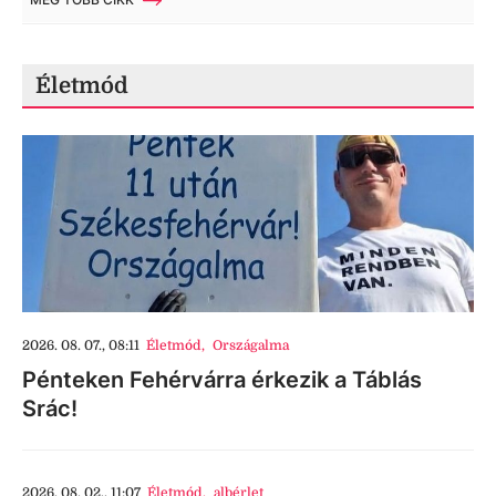
Életmód
2026. 08. 07., 08:11
Életmód
,
Országalma
Pénteken Fehérvárra érkezik a Táblás
Srác!
2026. 08. 02., 11:07
Életmód
,
albérlet