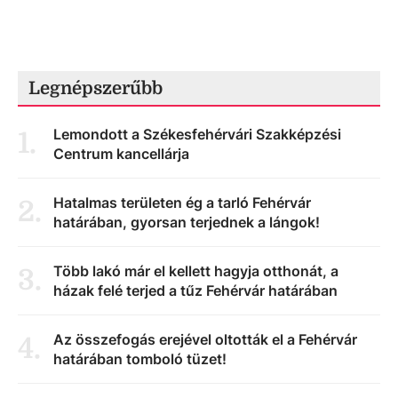
Legnépszerűbb
Lemondott a Székesfehérvári Szakképzési
1
.
Centrum kancellárja
Hatalmas területen ég a tarló Fehérvár
2
.
határában, gyorsan terjednek a lángok!
Több lakó már el kellett hagyja otthonát, a
3
.
házak felé terjed a tűz Fehérvár határában
Az összefogás erejével oltották el a Fehérvár
4
.
határában tomboló tüzet!