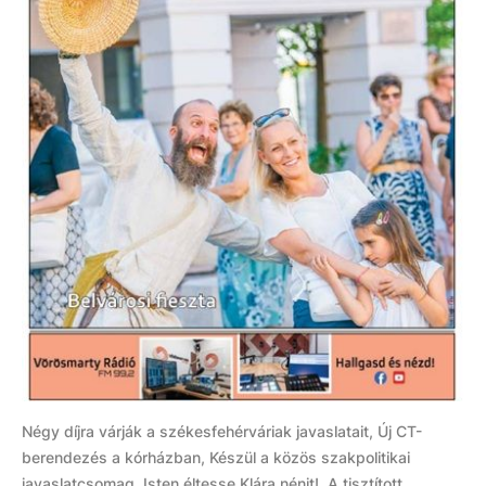
Négy díjra várják a székesfehérváriak javaslatait, Új CT-
berendezés a kórházban, Készül a közös szakpolitikai
javaslatcsomag, Isten éltesse Klára nénit!, A tisztított