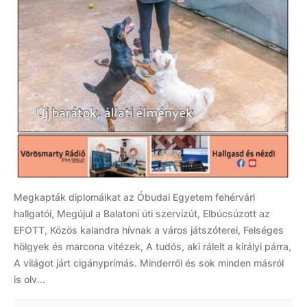
Megkapták diplomáikat az Óbudai Egyetem fehérvári
hallgatói, Megújul a Balatoni úti szervizút, Elbúcsúzott az
EFOTT, Közös kalandra hívnak a város játszóterei, Felséges
hölgyek és marcona vitézek, A tudós, aki rálelt a királyi párra,
A világot járt cigányprímás. Minderről és sok minden másról
is olv...