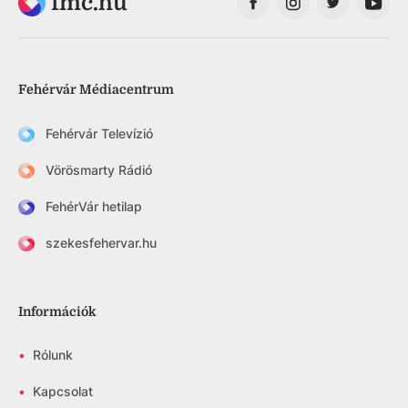
fmc.hu
Fehérvár Médiacentrum
Fehérvár Televízió
Vörösmarty Rádió
FehérVár hetilap
szekesfehervar.hu
Információk
•
Rólunk
•
Kapcsolat