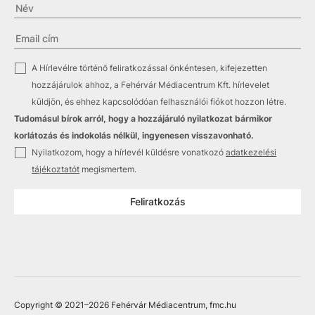
✓
A Hírlevélre történő feliratkozással önkéntesen, kifejezetten
hozzájárulok ahhoz, a Fehérvár Médiacentrum Kft. hírlevelet
küldjön, és ehhez kapcsolódóan felhasználói fiókot hozzon létre.
Tudomásul bírok arról, hogy a hozzájáruló nyilatkozat bármikor
korlátozás és indokolás nélkül, ingyenesen visszavonható.
✓
Nyilatkozom, hogy a hírlevél küldésre vonatkozó
adatkezelési
tájékoztatót
megismertem.
Feliratkozás
Copyright © 2021
–2026
Fehérvár Médiacentrum, fmc.hu