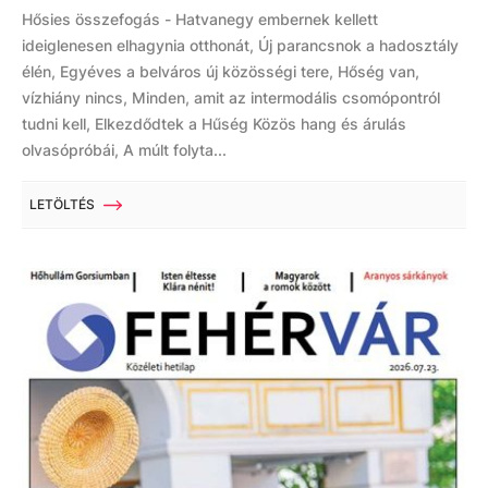
Hősies összefogás - Hatvanegy embernek kellett
ideiglenesen elhagynia otthonát, Új parancsnok a hadosztály
élén, Egyéves a belváros új közösségi tere, Hőség van,
vízhiány nincs, Minden, amit az intermodális csomópontról
tudni kell, Elkezdődtek a Hűség Közös hang és árulás
olvasópróbái, A múlt folyta...
LETÖLTÉS