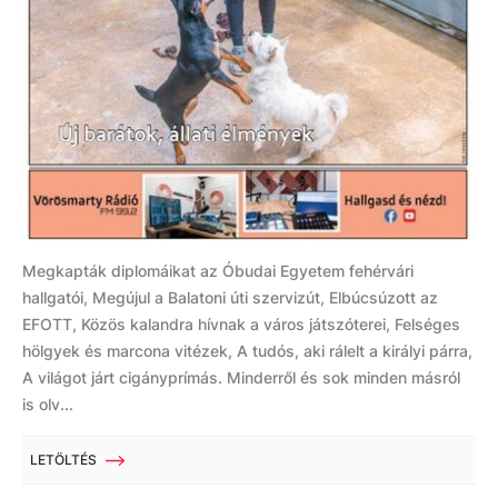
Megkapták diplomáikat az Óbudai Egyetem fehérvári
hallgatói, Megújul a Balatoni úti szervizút, Elbúcsúzott az
EFOTT, Közös kalandra hívnak a város játszóterei, Felséges
hölgyek és marcona vitézek, A tudós, aki rálelt a királyi párra,
A világot járt cigányprímás. Minderről és sok minden másról
is olv...
LETÖLTÉS