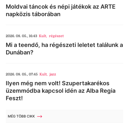
Moldvai táncok és népi játékok az ARTE
napközis táborában
2026. 08. 05., 16:43
Kult
,
régészet
Mi a teendő, ha régészeti leletet találunk a
Dunában?
2026. 08. 05., 07:45
Kult
,
jazz
Ilyen még nem volt! Szupertakarékos
üzemmódba kapcsol idén az Alba Regia
Feszt!
MÉG TÖBB CIKK