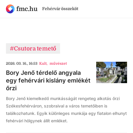
fmc.hu
Fehérvár összeköt
#Csutora temető
2026. 03. 16., 16:53
Kult
,
művészet
Bory Jenő térdelő angyala
egy fehérvári kislány emlékét
őrzi
Bory Jenő kiemelkedő munkásságát rengeteg alkotás őrzi
Székesfehérváron, szobraival a város temetőiben is
találkozhatunk. Egyik különleges munkája egy fiatalon elhunyt
fehérvári hölgynek állít emléket.