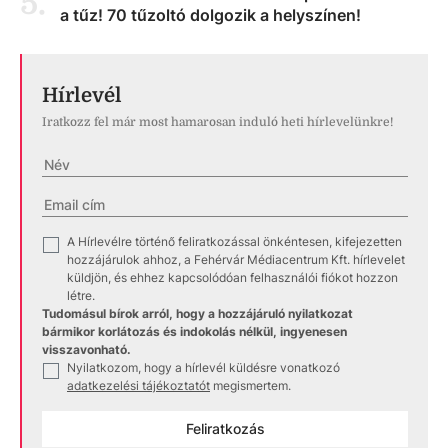
5
.
a tűz! 70 tűzoltó dolgozik a helyszínen!
Hírlevél
Iratkozz fel már most hamarosan induló heti hírlevelünkre!
A Hírlevélre történő feliratkozással önkéntesen, kifejezetten
✓
hozzájárulok ahhoz, a Fehérvár Médiacentrum Kft. hírlevelet
küldjön, és ehhez kapcsolódóan felhasználói fiókot hozzon
létre.
Tudomásul bírok arról, hogy a hozzájáruló nyilatkozat
bármikor korlátozás és indokolás nélkül, ingyenesen
visszavonható.
Nyilatkozom, hogy a hírlevél küldésre vonatkozó
✓
adatkezelési tájékoztatót
megismertem.
Feliratkozás