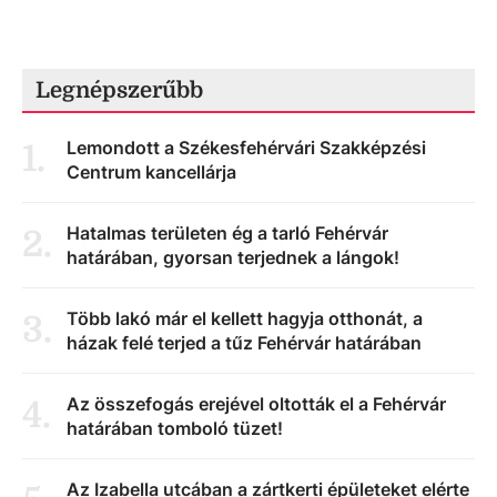
Legnépszerűbb
Lemondott a Székesfehérvári Szakképzési
1
.
Centrum kancellárja
Hatalmas területen ég a tarló Fehérvár
2
.
határában, gyorsan terjednek a lángok!
Több lakó már el kellett hagyja otthonát, a
3
.
házak felé terjed a tűz Fehérvár határában
Az összefogás erejével oltották el a Fehérvár
4
.
határában tomboló tüzet!
Az Izabella utcában a zártkerti épületeket elérte