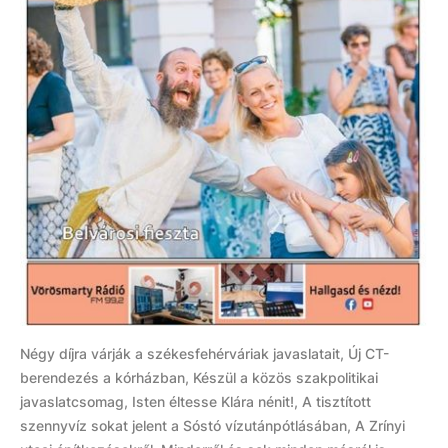
Négy díjra várják a székesfehérváriak javaslatait, Új CT-
berendezés a kórházban, Készül a közös szakpolitikai
javaslatcsomag, Isten éltesse Klára nénit!, A tisztított
szennyvíz sokat jelent a Sóstó vízutánpótlásában, A Zrínyi