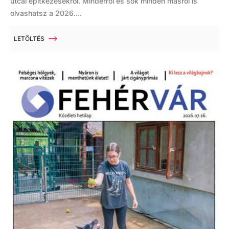
utcai építkezésekről. Minderről és sok minden másról is
olvashatsz a 2026....
LETÖLTÉS