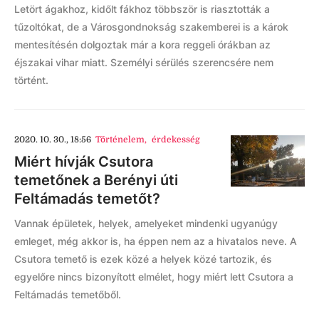
Letört ágakhoz, kidőlt fákhoz többször is riasztották a
tűzoltókat, de a Városgondnokság szakemberei is a károk
mentesítésén dolgoztak már a kora reggeli órákban az
éjszakai vihar miatt. Személyi sérülés szerencsére nem
történt.
2020. 10. 30., 18:56
Történelem
,
érdekesség
Miért hívják Csutora
temetőnek a Berényi úti
Feltámadás temetőt?
Vannak épületek, helyek, amelyeket mindenki ugyanúgy
emleget, még akkor is, ha éppen nem az a hivatalos neve. A
Csutora temető is ezek közé a helyek közé tartozik, és
egyelőre nincs bizonyított elmélet, hogy miért lett Csutora a
Feltámadás temetőből.