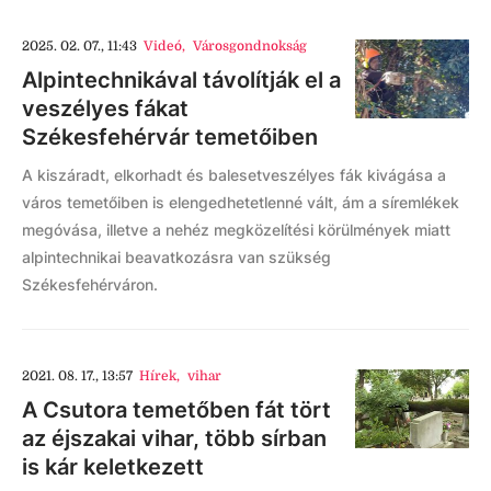
2025. 02. 07., 11:43
Videó
,
Városgondnokság
Alpintechnikával távolítják el a
veszélyes fákat
Székesfehérvár temetőiben
A kiszáradt, elkorhadt és balesetveszélyes fák kivágása a
város temetőiben is elengedhetetlenné vált, ám a síremlékek
megóvása, illetve a nehéz megközelítési körülmények miatt
alpintechnikai beavatkozásra van szükség
Székesfehérváron.
2021. 08. 17., 13:57
Hírek
,
vihar
A Csutora temetőben fát tört
az éjszakai vihar, több sírban
is kár keletkezett