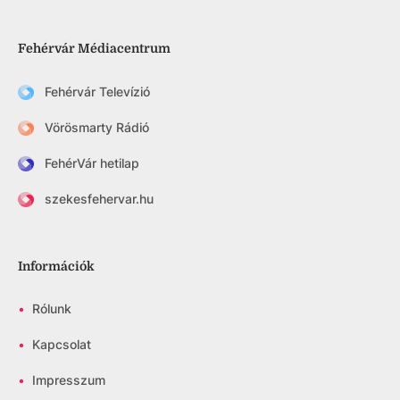
Fehérvár Médiacentrum
Fehérvár Televízió
Vörösmarty Rádió
FehérVár hetilap
szekesfehervar.hu
Információk
•
Rólunk
•
Kapcsolat
•
Impresszum