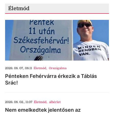
Életmód
2026. 08. 07., 08:11
Életmód
,
Országalma
Pénteken Fehérvárra érkezik a Táblás
Srác!
2026. 08. 02., 11:07
Életmód
,
albérlet
Nem emelkedtek jelentősen az