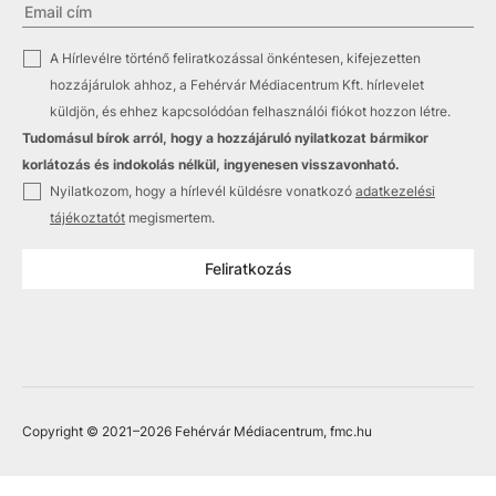
✓
A Hírlevélre történő feliratkozással önkéntesen, kifejezetten
hozzájárulok ahhoz, a Fehérvár Médiacentrum Kft. hírlevelet
küldjön, és ehhez kapcsolódóan felhasználói fiókot hozzon létre.
Tudomásul bírok arról, hogy a hozzájáruló nyilatkozat bármikor
korlátozás és indokolás nélkül, ingyenesen visszavonható.
✓
Nyilatkozom, hogy a hírlevél küldésre vonatkozó
adatkezelési
tájékoztatót
megismertem.
Feliratkozás
Copyright © 2021
–2026
Fehérvár Médiacentrum, fmc.hu