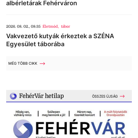
albérletárak Fehérváron
2026. 08. 02., 08:35
Életmód
,
tábor
Vakvezető kutyák érkeztek a SZÉNA
Egyesület táborába
MÉG TÖBB CIKK
FehérVár hetilap
ÖSSZES ÚJSÁG