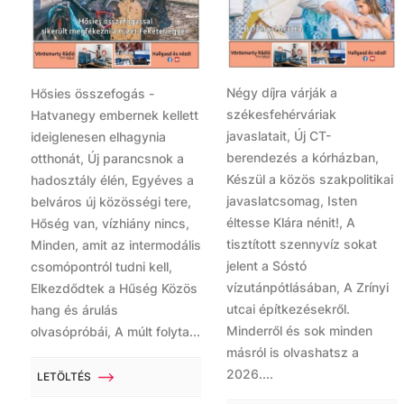
Négy díjra várják a
Hősies összefogás -
székesfehérváriak
Hatvanegy embernek kellett
javaslatait, Új CT-
ideiglenesen elhagynia
berendezés a kórházban,
otthonát, Új parancsnok a
Készül a közös szakpolitikai
hadosztály élén, Egyéves a
javaslatcsomag, Isten
belváros új közösségi tere,
éltesse Klára nénit!, A
Hőség van, vízhiány nincs,
tisztított szennyvíz sokat
Minden, amit az intermodális
jelent a Sóstó
csomópontról tudni kell,
vízutánpótlásában, A Zrínyi
Elkezdődtek a Hűség Közös
utcai építkezésekről.
hang és árulás
Minderről és sok minden
olvasópróbái, A múlt folyta...
másról is olvashatsz a
2026....
LETÖLTÉS