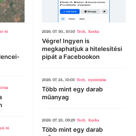
ei-tó
2026. 07. 30., 10:50
Tech
,
Kocka
Végre! Ingyen is
megkaphatjuk a hitelesítési
lencei-
pipát a Facebookon
2026. 07. 24., 10:03
Tech
,
nyomtatás
irtás
Több mint egy darab
a
műanyag
n
2026. 07. 23., 09:29
Tech
,
Kocka
zó-tó
Több mint egy darab