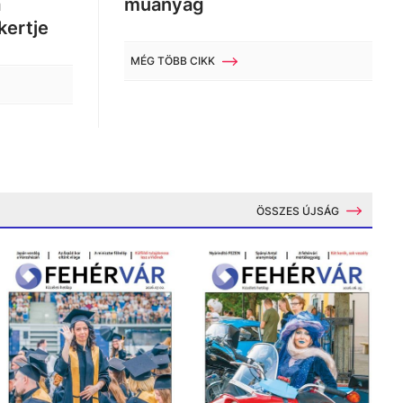
a
műanyag
kertje
MÉG TÖBB CIKK
ÖSSZES ÚJSÁG