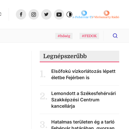
C
Fehérvár-TV
Vörösmarty Rádió
#hőség
#FEDOK
Legnépszerűbb
Elsőfokú vízkorlátozás lépett
1
.
életbe Fejérben is
Lemondott a Székesfehérvári
2
.
Szakképzési Centrum
kancellárja
Hatalmas területen ég a tarló
3
.
Fehérvár határában, gyorsan