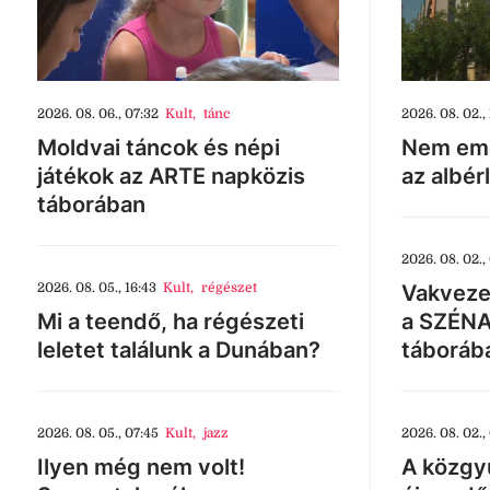
2026. 08. 06., 07:32
Kult
,
tánc
2026. 08. 02., 
Moldvai táncok és népi
Nem eme
játékok az ARTE napközis
az albér
táborában
2026. 08. 02.,
2026. 08. 05., 16:43
Kult
,
régészet
Vakveze
Mi a teendő, ha régészeti
a SZÉNA
leletet találunk a Dunában?
táboráb
2026. 08. 05., 07:45
Kult
,
jazz
2026. 08. 02.,
Ilyen még nem volt!
A közgyű