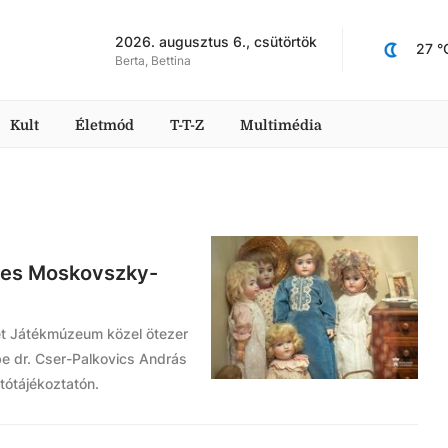
2026. augusztus 6., csütörtök
27
 °
Berta, Bettina
Kult
Életmód
T-T-Z
Multimédia
kes Moskovszky-
ét Játékmúzeum közel ötezer
 be dr. Cser-Palkovics András
tótájékoztatón.