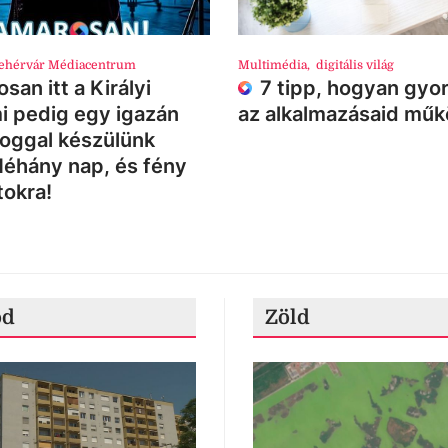
ehérvár Médiacentrum
Multimédia
,
digitális világ
san itt a Királyi
7 tipp, hogyan gyor
i pedig egy igazán
az alkalmazásaid mű
loggal készülünk
Néhány nap, és fény
tokra!
ód
Zöld