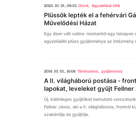
2023. 10. 19., 09:53
Hírek
,
fogyatékkal élők
Plüssök lepték el a fehérvári G
Művelődési Házat
Egy álom vált valóra: mostantól egy hónapon á
egyedülálló plüss gyűjteménye az intézmény n
2018. 10. 01., 16:06
Történelem
,
gyűjtemény
A II. világháború postása - front
lapokat, leveleket gyűjt Fellner
Új, különleges gyűjtőket bemutató sorozatunk
Fellner János, aki a II. világháborús, frontról k
szakértője és gyűjtője.