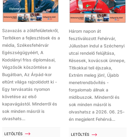
Szavazás a zöldfelületekről,
Három napon át
Terítéken a fejlesztések és a
fesztiválozott Fehérvár,
média, Székesfehérvár
Júliusban indul a Széchenyi
Egészségügyéért, A
utcai rendelő felújítása,
Kodolányi friss diplomásai,
Késesek, kovácsok ünnepe,
Végzősök köszöntése a
Titkokkal teli éjszaka,
Bugátban, Az Árpád-kor
Extrém meleg jön!, Újabb
eltűnt világa rajzolódott ki -
menetrendbővítés -
Egy tervásatás nyomon
forgalomab állnak a
követése az első
midibuszok. Minderről és
kapavágástól. Minderről és
sok minden másról is
sok minden másról is
olvashatsz a 2026. 06. 25-
olvashats...
én megjelent Fehérvá...
LETÖLTÉS
LETÖLTÉS