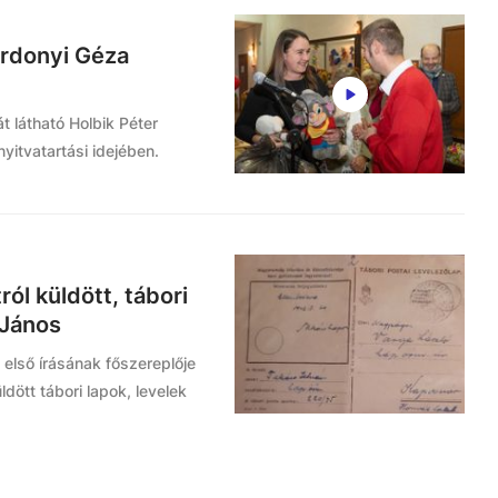
árdonyi Géza
t látható Holbik Péter
yitvatartási idejében.
ról küldött, tábori
 János
 első írásának főszereplője
üldött tábori lapok, levelek