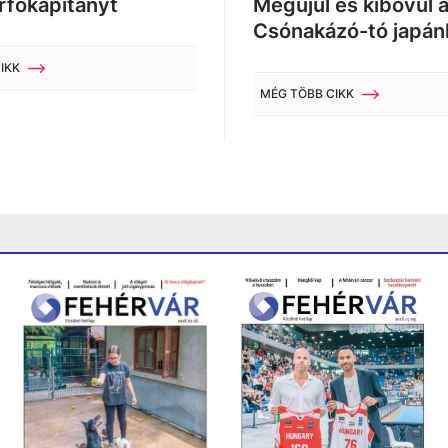
rfőkapitányt
Megújul és kibővül 
Csónakázó-tó japán
IKK
MÉG TÖBB CIKK