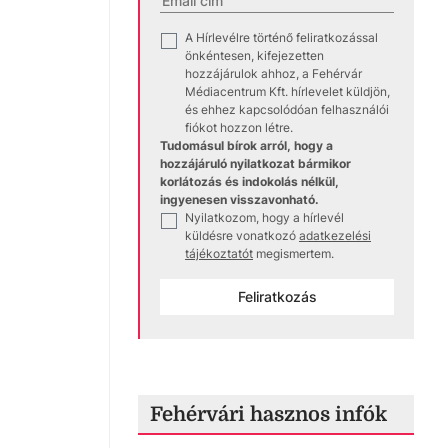
A Hírlevélre történő feliratkozással
✓
önkéntesen, kifejezetten
hozzájárulok ahhoz, a Fehérvár
Médiacentrum Kft. hírlevelet küldjön,
és ehhez kapcsolódóan felhasználói
fiókot hozzon létre.
Tudomásul bírok arról, hogy a
hozzájáruló nyilatkozat bármikor
korlátozás és indokolás nélkül,
ingyenesen visszavonható.
Nyilatkozom, hogy a hírlevél
✓
küldésre vonatkozó
adatkezelési
tájékoztatót
megismertem.
Feliratkozás
Fehérvári hasznos infók