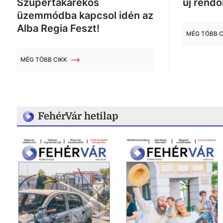
Szupertakarékos
új rendő
üzemmódba kapcsol idén az
Alba Regia Feszt!
MÉG TÖBB C
MÉG TÖBB CIKK
FehérVár hetilap