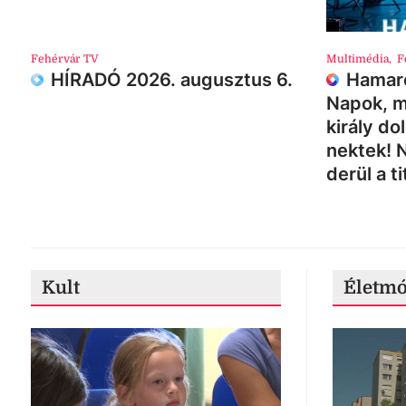
Fehérvár TV
Multimédia
,
F
HÍRADÓ 2026. augusztus 6.
Hamaro
Napok, m
király do
nektek! 
derül a ti
Kult
Életm