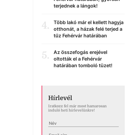
terjednek a lángok!
Több lakó már el kellett hagyja
4
.
otthonát, a házak felé terjed a
tűz Fehérvár határában
Az összefogás erejével
5
.
oltották el a Fehérvár
határában tomboló tüzet!
Hírlevél
Iratkozz fel már most hamarosan
induló heti hírlevelünkre!