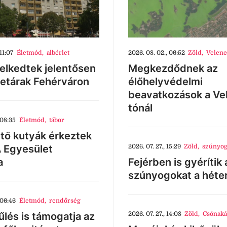
11:07
Életmód
,
albérlet
2026. 08. 02., 06:52
Zöld
,
Velenc
lkedtek jelentősen
Megkezdődnek az
letárak Fehérváron
élőhelyvédelmi
beavatkozások a Ve
tónál
 08:35
Életmód
,
tábor
tő kutyák érkeztek
 Egyesület
2026. 07. 27., 15:29
Zöld
,
szúnyog
a
Fejérben is gyérítik 
szúnyogokat a héte
 06:46
Életmód
,
rendőrség
lés is támogatja az
2026. 07. 27., 14:08
Zöld
,
Csónaká