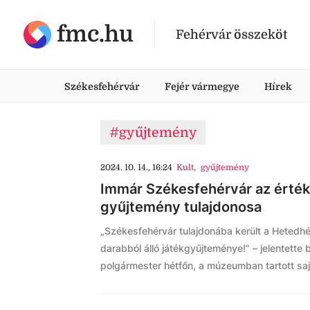
fmc.hu
Fehérvár összeköt
Székesfehérvár
Fejér vármegye
Hírek
#gyűjtemény
2024. 10. 14., 16:24
Kult
,
gyűjtemény
Immár Székesfehérvár az érté
gyűjtemény tulajdonosa
„Székesfehérvár tulajdonába került a Hetedh
darabból álló játékgyűjteménye!” – jelentette
polgármester hétfőn, a múzeumban tartott saj