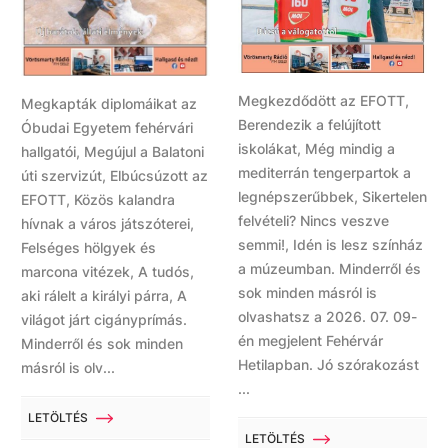
Megkezdődött az EFOTT,
Megkapták diplomáikat az
Berendezik a felújított
Óbudai Egyetem fehérvári
iskolákat, Még mindig a
hallgatói, Megújul a Balatoni
mediterrán tengerpartok a
úti szervizút, Elbúcsúzott az
legnépszerűbbek, Sikertelen
EFOTT, Közös kalandra
felvételi? Nincs veszve
hívnak a város játszóterei,
semmi!, Idén is lesz színház
Felséges hölgyek és
a múzeumban. Minderről és
marcona vitézek, A tudós,
sok minden másról is
aki rálelt a királyi párra, A
olvashatsz a 2026. 07. 09-
világot járt cigányprímás.
én megjelent Fehérvár
Minderről és sok minden
Hetilapban. Jó szórakozást
másról is olv...
...
LETÖLTÉS
LETÖLTÉS