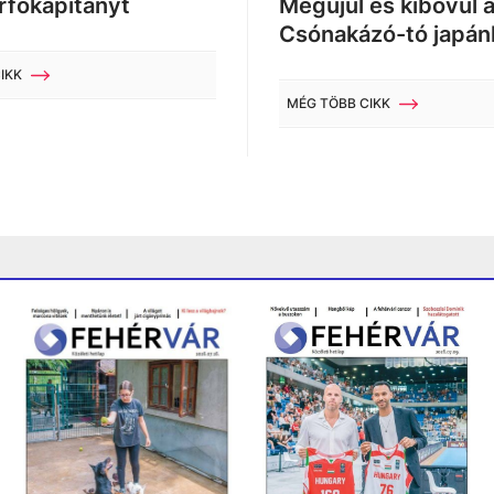
rfőkapitányt
Megújul és kibővül 
Csónakázó-tó japán
IKK
MÉG TÖBB CIKK