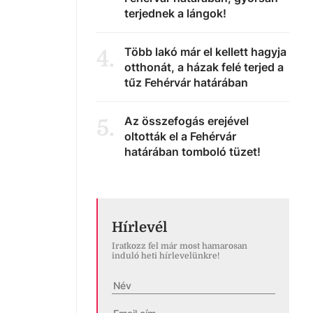
terjednek a lángok!
Több lakó már el kellett hagyja
4
.
otthonát, a házak felé terjed a
tűz Fehérvár határában
Az összefogás erejével
5
.
oltották el a Fehérvár
határában tomboló tüzet!
Hírlevél
Iratkozz fel már most hamarosan
induló heti hírlevelünkre!