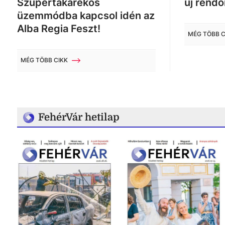
Szupertakarékos
új rendő
üzemmódba kapcsol idén az
Alba Regia Feszt!
MÉG TÖBB C
MÉG TÖBB CIKK
FehérVár hetilap