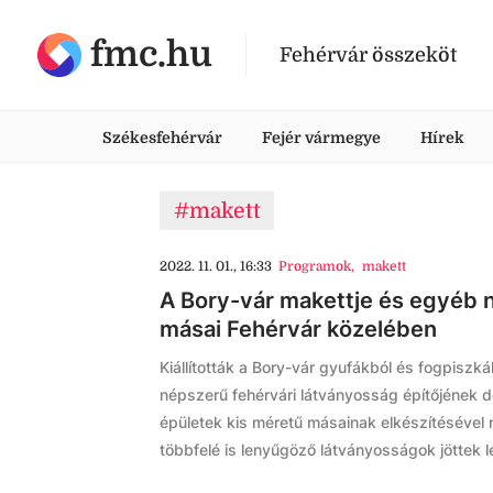
fmc.hu
Fehérvár összeköt
Székesfehérvár
Fejér vármegye
Hírek
#makett
2022. 11. 01., 16:33
Programok
,
makett
A Bory-vár makettje és egyéb n
másai Fehérvár közelében
Kiállították a Bory-vár gyufákból és fogpiszkál
népszerű fehérvári látványosság építőjének d
épületek kis méretű másainak elkészítéséve
többfelé is lenyűgöző látványosságok jöttek lé