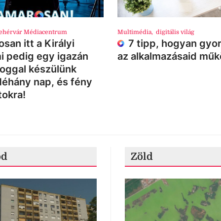
ehérvár Médiacentrum
Multimédia
,
digitális világ
san itt a Királyi
7 tipp, hogyan gyor
i pedig egy igazán
az alkalmazásaid mű
loggal készülünk
Néhány nap, és fény
tokra!
ód
Zöld