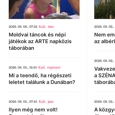
2026. 08. 06., 07:32
Kult
,
tánc
2026. 08. 02., 
Moldvai táncok és népi
Nem eme
játékok az ARTE napközis
az albér
táborában
2026. 08. 02.,
2026. 08. 05., 16:43
Kult
,
régészet
Vakveze
Mi a teendő, ha régészeti
a SZÉNA
leletet találunk a Dunában?
táboráb
2026. 08. 05., 07:45
Kult
,
jazz
2026. 08. 02.,
Ilyen még nem volt!
A közgyű