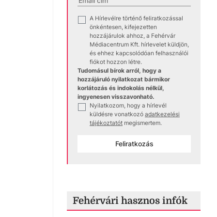
A Hírlevélre történő feliratkozással
✓
önkéntesen, kifejezetten
hozzájárulok ahhoz, a Fehérvár
Médiacentrum Kft. hírlevelet küldjön,
és ehhez kapcsolódóan felhasználói
fiókot hozzon létre.
Tudomásul bírok arról, hogy a
hozzájáruló nyilatkozat bármikor
korlátozás és indokolás nélkül,
ingyenesen visszavonható.
Nyilatkozom, hogy a hírlevél
✓
küldésre vonatkozó
adatkezelési
tájékoztatót
megismertem.
Feliratkozás
Fehérvári hasznos infók