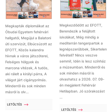
Megkezdődött az EFOTT,
Megkapták diplomáikat az
Berendezik a felújított
Óbudai Egyetem fehérvári
iskolákat, Még mindig a
hallgatói, Megújul a Balatoni
mediterrán tengerpartok a
úti szervizút, Elbúcsúzott az
legnépszerűbbek, Sikertelen
EFOTT, Közös kalandra
felvételi? Nincs veszve
hívnak a város játszóterei,
semmi!, Idén is lesz színház
Felséges hölgyek és
a múzeumban. Minderről és
marcona vitézek, A tudós,
sok minden másról is
aki rálelt a királyi párra, A
olvashatsz a 2026. 07. 09-
világot járt cigányprímás.
én megjelent Fehérvár
Minderről és sok minden
Hetilapban. Jó szórakozást
másról is olv...
...
LETÖLTÉS
LETÖLTÉS