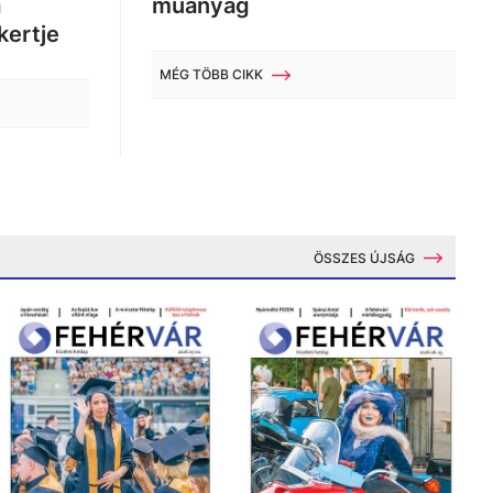
a
műanyag
kertje
MÉG TÖBB CIKK
ÖSSZES ÚJSÁG