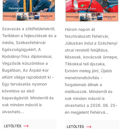
Szavazás a zöldfelületekről,
Három napon át
Terítéken a fejlesztések és a
fesztiválozott Fehérvár,
média, Székesfehérvár
Júliusban indul a Széchenyi
Egészségügyéért, A
utcai rendelő felújítása,
Kodolányi friss diplomásai,
Késesek, kovácsok ünnepe,
Végzősök köszöntése a
Titkokkal teli éjszaka,
Bugátban, Az Árpád-kor
Extrém meleg jön!, Újabb
eltűnt világa rajzolódott ki -
menetrendbővítés -
Egy tervásatás nyomon
forgalomab állnak a
követése az első
midibuszok. Minderről és
kapavágástól. Minderről és
sok minden másról is
sok minden másról is
olvashatsz a 2026. 06. 25-
olvashats...
én megjelent Fehérvá...
LETÖLTÉS
LETÖLTÉS