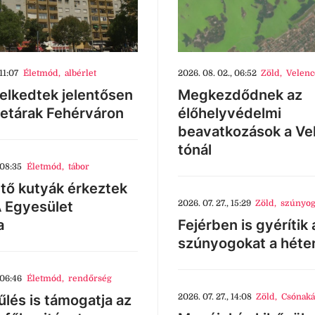
11:07
Életmód
,
albérlet
2026. 08. 02., 06:52
Zöld
,
Velenc
lkedtek jelentősen
Megkezdődnek az
letárak Fehérváron
élőhelyvédelmi
beavatkozások a Ve
tónál
 08:35
Életmód
,
tábor
tő kutyák érkeztek
 Egyesület
2026. 07. 27., 15:29
Zöld
,
szúnyog
a
Fejérben is gyérítik 
szúnyogokat a héte
 06:46
Életmód
,
rendőrség
lés is támogatja az
2026. 07. 27., 14:08
Zöld
,
Csónaká