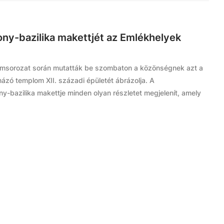
y-bazilika makettjét az Emlékhelyek
amsorozat során mutatták be szombaton a közönségnek azt a
názó templom XII. századi épületét ábrázolja. A
y-bazilika makettje minden olyan részletet megjelenít, amely