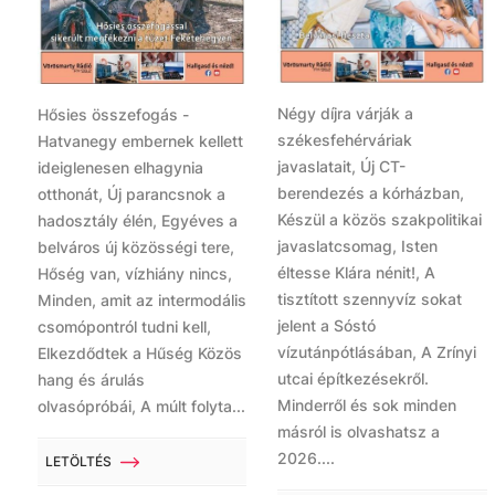
Négy díjra várják a
Hősies összefogás -
székesfehérváriak
Hatvanegy embernek kellett
javaslatait, Új CT-
ideiglenesen elhagynia
berendezés a kórházban,
otthonát, Új parancsnok a
Készül a közös szakpolitikai
hadosztály élén, Egyéves a
javaslatcsomag, Isten
belváros új közösségi tere,
éltesse Klára nénit!, A
Hőség van, vízhiány nincs,
tisztított szennyvíz sokat
Minden, amit az intermodális
jelent a Sóstó
csomópontról tudni kell,
vízutánpótlásában, A Zrínyi
Elkezdődtek a Hűség Közös
utcai építkezésekről.
hang és árulás
Minderről és sok minden
olvasópróbái, A múlt folyta...
másról is olvashatsz a
2026....
LETÖLTÉS