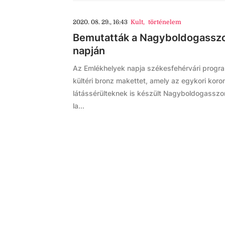
2020. 08. 29., 16:43
Kult
,
történelem
Bemutatták a Nagyboldogasszon
napján
Az Emlékhelyek napja székesfehérvári progr
kültéri bronz makettet, amely az egykori koro
látássérülteknek is készült Nagyboldogasszon
la...