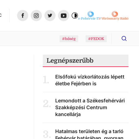
C
Fehérvár-TV
Vörösmarty Rádió
#hőség
#FEDOK
Legnépszerűbb
Elsőfokú vízkorlátozás lépett
1
.
életbe Fejérben is
Lemondott a Székesfehérvári
2
.
Szakképzési Centrum
kancellárja
Hatalmas területen ég a tarló
3
.
Fehérvár határában, gyorsan