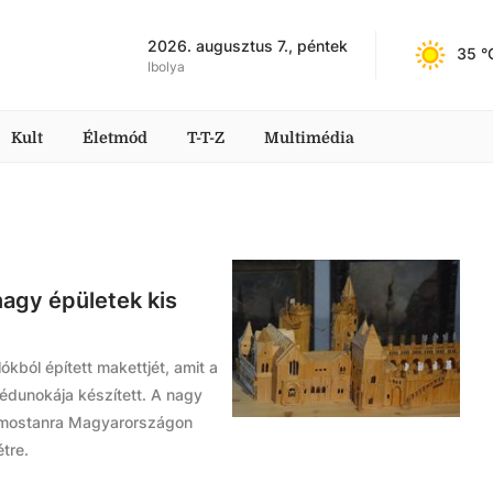
2026. augusztus 7., péntek
35
 °
Ibolya
Kult
Életmód
T-T-Z
Multimédia
agy épületek kis
ókból épített makettjét, amit a
édunokája készített. A nagy
l mostanra Magyarországon
tre.