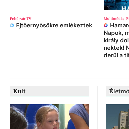
Fehérvár TV
Multimédia
,
F
Ejtőernyősökre emlékeztek
Hamaro
Napok, m
király do
nektek! 
derül a ti
Kult
Életm