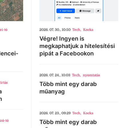
ei-tó
2026. 07. 30., 10:50
Tech
,
Kocka
Végre! Ingyen is
megkaphatjuk a hitelesítési
lencei-
pipát a Facebookon
2026. 07. 24., 10:03
Tech
,
nyomtatás
irtás
Több mint egy darab
a
műanyag
n
2026. 07. 23., 09:29
Tech
,
Kocka
zó-tó
Több mint egy darab