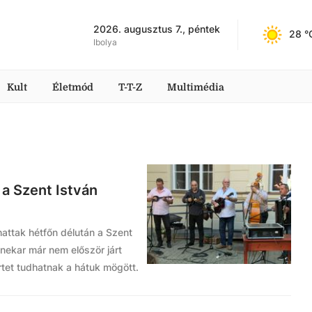
2026. augusztus 7., péntek
28
 °
Ibolya
Kult
Életmód
T-T-Z
Multimédia
 a Szent István
hattak hétfőn délután a Szent
nekar már nem először járt
tet tudhatnak a hátuk mögött.