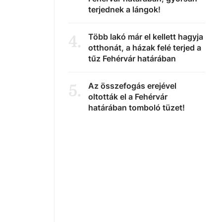
terjednek a lángok!
Több lakó már el kellett hagyja
4
.
otthonát, a házak felé terjed a
tűz Fehérvár határában
Az összefogás erejével
5
.
oltották el a Fehérvár
határában tomboló tüzet!