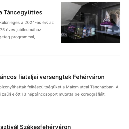
ia Táncegyüttes
különleges a 2024-es év: az
 75 éves jubileumához
ngeteg programmal,
ncos fiataljai versengtek Fehérváron
 bizonyíthatták felkészültségüket a Malom utcai Táncházban. A
 zsűri előtt 13 néptánccsoport mutatta be koreográfiáit.
Fesztivál Székesfehérváron