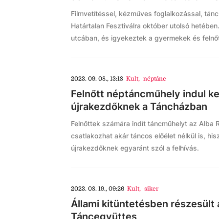
Filmvetítéssel, kézműves foglalkozással, tánc
Határtalan Fesztiválra október utolsó hetébe
utcában, és igyekeztek a gyermekek és felnő
2023. 09. 08., 13:18
Kult
,
néptánc
Felnőtt néptáncműhely indul k
újrakezdőknek a Táncházban
Felnőttek számára indít táncműhelyt az Alba 
csatlakozhat akár táncos előélet nélkül is, h
újrakezdőknek egyaránt szól a felhívás.
2023. 08. 19., 09:26
Kult
,
siker
Állami kitüntetésben részesült 
Táncegyüttes