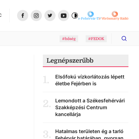
C
Fehérvár-TV
Vörösmarty Rádió
#hőség
#FEDOK
Legnépszerűbb
Elsőfokú vízkorlátozás lépett
1
.
életbe Fejérben is
Lemondott a Székesfehérvári
2
.
Szakképzési Centrum
kancellárja
Hatalmas területen ég a tarló
3
.
Fehérvár határában, gyorsan