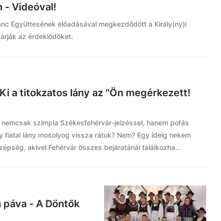
- Videóval!
c Együttesének előadásával megkezdődött a Király(ny)i
árják az érdeklődőket.
i a titokzatos lány az "Ön megérkezett!
e nemcsak szimpla Székesfehérvár-jelzéssel, hanem pofás
gy fiatal lány mosolyog vissza rátok? Nem? Egy ideig nekem
zépség, akivel Fehérvár összes bejáratánál találkozha...
 a páva - A Döntők