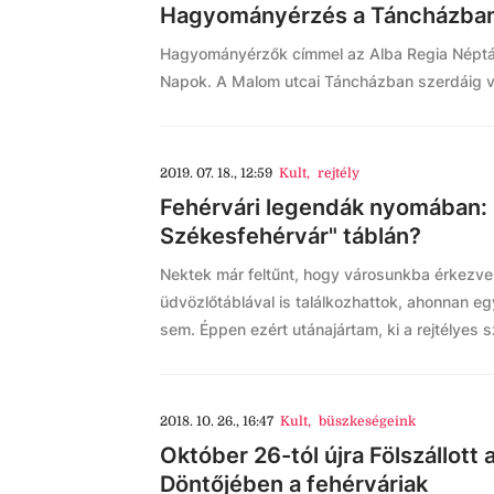
Hagyományérzés a Táncházban 
Hagyományérzők címmel az Alba Regia Néptán
Napok. A Malom utcai Táncházban szerdáig v
2019. 07. 18., 12:59
Kult
,
rejtély
Fehérvári legendák nyomában: K
Székesfehérvár" táblán?
Nektek már feltűnt, hogy városunkba érkezv
üdvözlőtáblával is találkozhattok, ahonnan e
sem. Éppen ezért utánajártam, ki a rejtélyes s
2018. 10. 26., 16:47
Kult
,
büszkeségeink
Október 26-tól újra Fölszállott
Döntőjében a fehérváriak