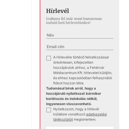
Hírlevél
Iratkozz fel már most hamarosan
induló heti hírlevelünkre!
A Hírlevélre történő feliratkozással
✓
önkéntesen, kifejezetten
hozzájárulok ahhoz, a Fehérvár
Médiacentrum Kft. hírlevelet küldjön,
és ehhez kapcsolódóan felhasználói
fiókot hozzon létre.
Tudomásul bírok arról, hogy a
hozzájáruló nyilatkozat bármikor
korlátozás és indokolás nélkül,
ingyenesen visszavonható.
Nyilatkozom, hogy a hírlevél
✓
küldésre vonatkozó
adatkezelési
tájékoztatót
megismertem.