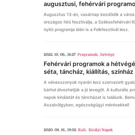
augusztusi, fehérvári programo
Augusztus 13-án, vasárnap kezdődik a város
országos hírű fesztiválja, a Székesfehérvári 
nyitó programja idén is a Folkfesztivál lesz.
2022. 10. 06., 16:27
Programok
,
hétvége
Fehérvári programok a hétvégé
séta, táncház, kiállítás, színház
A vénasszonyok nyarán lesz szervezett gyalo
bárhol élvezhetjük a jó levegőt. A kulturális 
napok kínálatát és táncházat is találunk. Bem
Aszalvölgyben, egészségügyi mérésekkel!
2020. 08. 16., 19:02
Kult
,
Királyi Napok