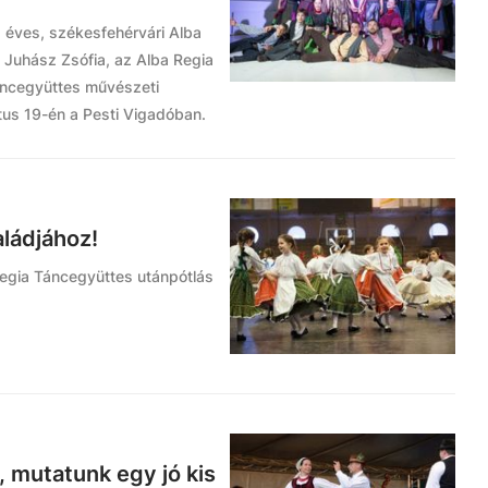
5 éves, székesfehérvári Alba
 Juhász Zsófia, az Alba Regia
áncegyüttes művészeti
ztus 19-én a Pesti Vigadóban.
ládjához!
 Regia Táncegyüttes utánpótlás
, mutatunk egy jó kis