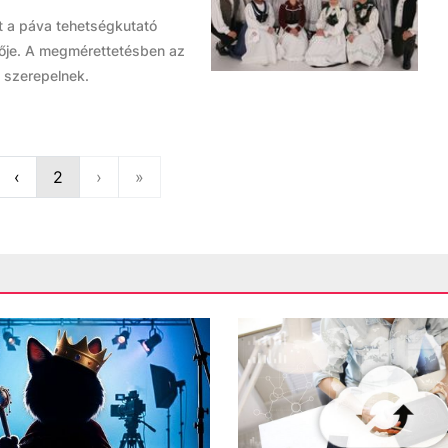
tt a páva tehetségkutató
tője. A megmérettetésben az
s szerepelnek.
st
Previous
Next
Last
‹
2
›
»