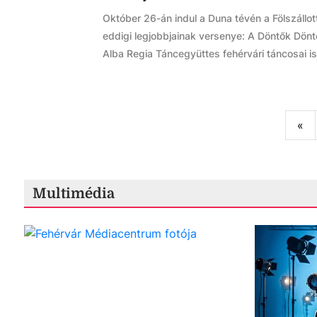
Október 26-án indul a Duna tévén a Fölszállo
eddigi legjobbjainak versenye: A Döntők Dön
Alba Regia Táncegyüttes fehérvári táncosai i
Fir
«
Multimédia