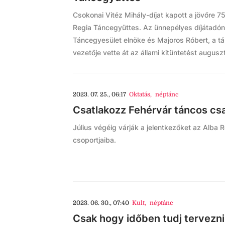
Csokonai Vitéz Mihály-díjat kapott a jövőre 7
Regia Táncegyüttes. Az ünnepélyes díjátadón
Táncegyesület elnöke és Majoros Róbert, a t
vezetője vette át az állami kitüntetést augus
2023. 07. 25., 06:17
Oktatás
,
néptánc
Csatlakozz Fehérvár táncos csa
Július végéig várják a jelentkezőket az Alba
csoportjaiba.
2023. 06. 30., 07:40
Kult
,
néptánc
Csak hogy időben tudj tervezni