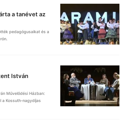
árta a tanévet az
ötték pedagógusaikat és a
rón.
zent István
stván Művelődési Házban:
l a Kossuth-nagydíjas