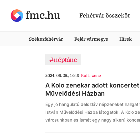
fmc.hu
Fehérvár összeköt
Székesfehérvár
Fejér vármegye
Hírek
#néptánc
2024. 06. 25., 13:48
Kult
,
zene
A Kolo zenekar adott koncertet
Művelődési Házban
Egy jó hangulatú délszláv népzenéket hallgat
István Művelődési Házba látogatók. A Kolo ze
városunkban és ismét egy nagy sikerű koncer