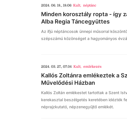
2024. 06. 18., 18:06
Kult
,
néptánc
Minden korosztály ropta - így z
Alba Regia Táncegyüttes
Az ifjú néptáncosok ünnepi műsorral köszönt
szépszámú közönséget a hagyományos évzá
2024. 03. 27., 07:34
Kult
,
emlékezés
Kallós Zoltánra emlékeztek a S
Művelődési Házban
Kallós Zoltán emlékestet tartottak a Szent I
kerekasztal beszélgetés keretében idézték fe
néprajzkutató, népzenegyűjtő emlékét.