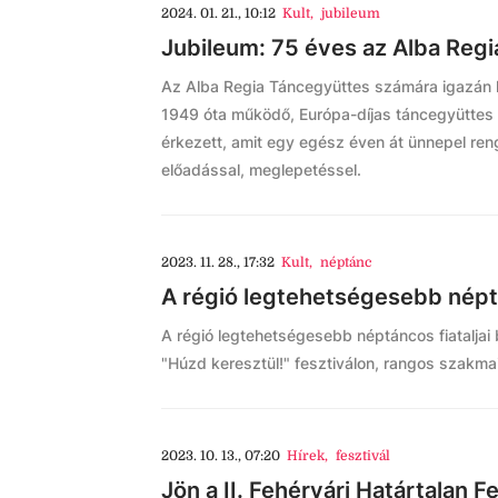
2024. 01. 21., 10:12
Kult
,
jubileum
Jubileum: 75 éves az Alba Reg
Az Alba Regia Táncegyüttes számára igazán 
1949 óta működő, Európa-díjas táncegyüttes
érkezett, amit egy egész éven át ünnepel re
előadással, meglepetéssel.
2023. 11. 28., 17:32
Kult
,
néptánc
A régió legtehetségesebb néptá
A régió legtehetségesebb néptáncos fiataljai
"Húzd keresztül!" fesztiválon, rangos szakmai
2023. 10. 13., 07:20
Hírek
,
fesztivál
Jön a II. Fehérvári Határtalan 