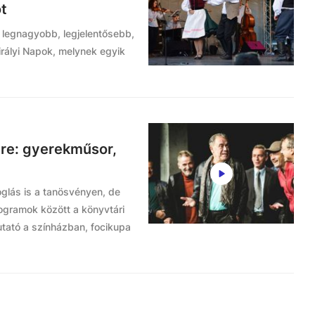
t
 legnagyobb, legjelentősebb,
Királyi Napok, melynek egyik
re: gyerekműsor,
glás is a tanösvényen, de
programok között a könyvtári
utató a színházban, focikupa