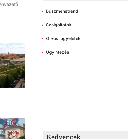
genvezető
•
Buszmenetrend
•
Szolgáltatók
•
Orvosi ügyeletek
•
Ügyintézés
Kedvencek