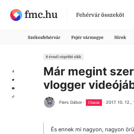
fmc.hu
Fehérvár összeköt
Székesfehérvár
Fejér vármegye
Hírek
8 évnél régebbi cikk
Már megint szer
vlogger videójá
Fiers Gábor
·
·
2017. 10. 12.,
Utazás
És ennek mi nagyon, nagyon örülü