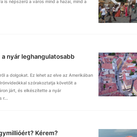
 is népszerű a város mind a hazai, mind a
e a nyár leghangulatosabb
ről a dolgokat. Ez lehet az elve az Amerikában
drónvideókkal szórakoztatja követőit a
n járt, és elkészítette a nyár
r...
egymillióért? Kérem?