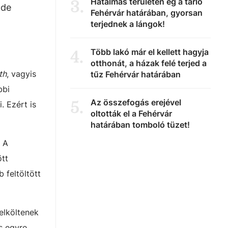
Hatalmas területen ég a tarló
3
.
 de
Fehérvár határában, gyorsan
terjednek a lángok!
Több lakó már el kellett hagyja
4
.
otthonát, a házak felé terjed a
th
, vagyis
tűz Fehérvár határában
bbi
Az összefogás erejével
5
.
 Ezért is
oltották el a Fehérvár
határában tomboló tüzet!
. A
ött
 feltöltött
elköltenek
s egyre