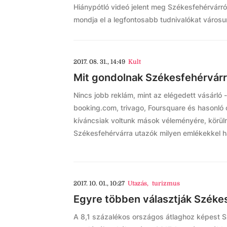
Hiánypótló videó jelent meg Székesfehérvárró
mondja el a legfontosabb tudnivalókat városun
2017. 08. 31., 14:49
Kult
Mit gondolnak Székesfehérvárró
Nincs jobb reklám, mint az elégedett vásárló 
booking.com, trivago, Foursquare és hasonló 
kíváncsiak voltunk mások véleményére, körüln
Székesfehérvárra utazók milyen emlékekkel ha
2017. 10. 01., 10:27
Utazás
,
turizmus
Egyre többen választják Székes
A 8,1 százalékos országos átlaghoz képest S