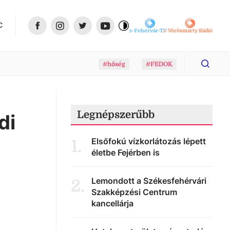
C
Fehérvár-TV
Vörösmarty Rádió
#hőség
#FEDOK
Legnépszerűbb
di
Elsőfokú vízkorlátozás lépett
1
.
életbe Fejérben is
Lemondott a Székesfehérvári
2
.
Szakképzési Centrum
kancellárja