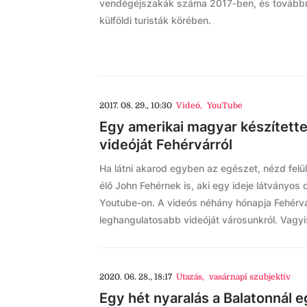
vendégéjszakák száma 2017-ben, és továbbra
külföldi turisták körében.
2017. 08. 29., 10:30
Videó
,
YouTube
Egy amerikai magyar készített
videóját Fehérvárról
Ha látni akarod egyben az egészet, nézd felül
élő John Fehérnek is, aki egy ideje látványos 
Youtube-on. A videós néhány hónapja Fehérváro
leghangulatosabb videóját városunkról. Vagyis 
2020. 06. 28., 18:17
Utazás
,
vasárnapi szubjektív
Egy hét nyaralás a Balatonnál 