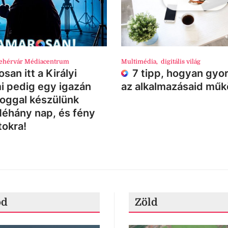
ehérvár Médiacentrum
Multimédia
,
digitális világ
san itt a Királyi
7 tipp, hogyan gyor
i pedig egy igazán
az alkalmazásaid mű
loggal készülünk
Néhány nap, és fény
tokra!
ód
Zöld