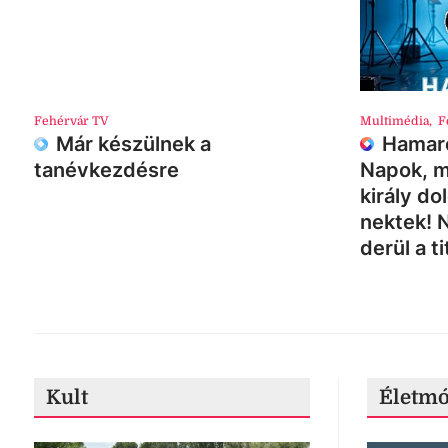
Fehérvár TV
Multimédia
,
F
Már készülnek a
Hamaro
tanévkezdésre
Napok, m
király do
nektek! 
derül a ti
Kult
Életm