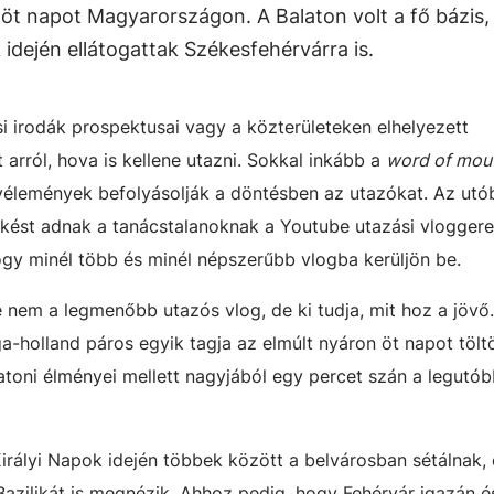
 öt napot Magyarországon. A Balaton volt a fő bázis,
 idején ellátogattak Székesfehérvárra is.
 irodák prospektusai vagy a közterületeken elhelyezett
arról, hova is kellene utazni. Sokkal inkább a
word of mou
) vélemények befolyásolják a döntésben az utazókat. Az utó
ést adnak a tanácstalanoknak a Youtube utazási vloggerei.
ogy minél több és minél népszerűbb vlogba kerüljön be.
 nem a legmenőbb utazós vlog, de ki tudja, mit hoz a jövő
-holland páros egyik tagja az elmúlt nyáron öt napot tölt
toni élményei mellett nagyjából egy percet szán a legutóbb
Királyi Napok idején többek között a belvárosban sétálnak, 
azilikát is megnézik. Ahhoz pedig, hogy Fehérvár igazán é