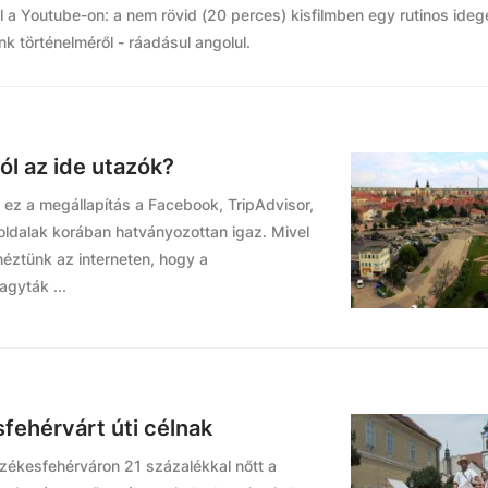
l a Youtube-on: a nem rövid (20 perces) kisfilmben egy rutinos ide
k történelméről - ráadásul angolul.
l az ide utazók?
- ez a megállapítás a Facebook, TripAdvisor,
oldalak korában hatványozottan igaz. Mivel
éztünk az interneten, hogy a
gyták ...
fehérvárt úti célnak
zékesfehérváron 21 százalékkal nőtt a