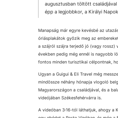
augusztusban töltött családjával
épp a legjobbkor, a Királyi Napok
Manapság már egyre kevésbé az utazási
óriásplakátok győzik meg az embereket 
a szájról szájra terjedő jó (vagy rossz
években pedig még ennél is nagyobb lök
fontos minden turisztikai célpontnak, h
Ugyan a Guigui & Eli Travel még messze
mindössze néhány hónapja vlogoló belga
Magyarországon a családjával, és a bala
videójában Székesfehérvárra is.
A videóban 3:16-tól láthatjuk, ahogy a 
egy ebédet a Porto Vinóban, és még a B