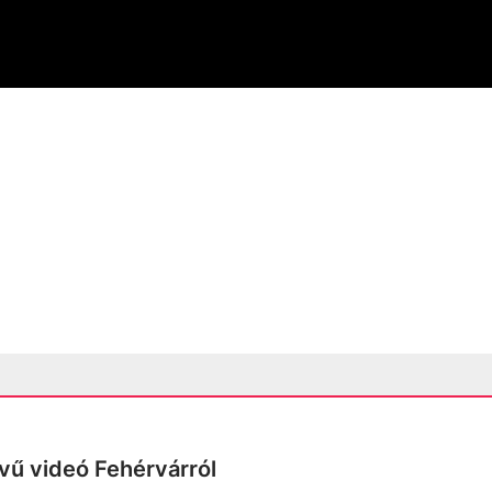
lvű videó Fehérvárról