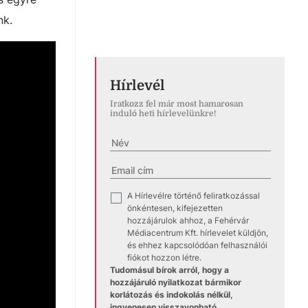
ünk.
Hírlevél
Iratkozz fel már most hamarosan
induló heti hírlevelünkre!
A Hírlevélre történő feliratkozással
✓
önkéntesen, kifejezetten
hozzájárulok ahhoz, a Fehérvár
Médiacentrum Kft. hírlevelet küldjön,
és ehhez kapcsolódóan felhasználói
fiókot hozzon létre.
Tudomásul bírok arról, hogy a
hozzájáruló nyilatkozat bármikor
korlátozás és indokolás nélkül,
ingyenesen visszavonható.