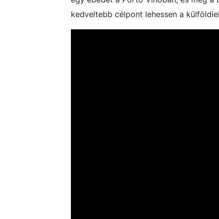
kedveltebb célpont lehessen a külföld