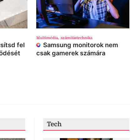
Multimédia
,
számítástechnika
sítsd fel
Samsung monitorok nem
ködését
csak gamerek számára
Tech