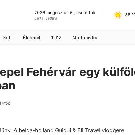
2026. augusztus 6., csütörtök
38
 °
Berta, Bettina
Kult
Életmód
T-T-Z
Multimédia
epel Fehérvár egy külföl
ban
 14:56
nk. A belga-holland Guigui & Eli Travel vloggere