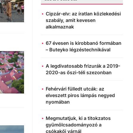
Cipzár-elv: az íratlan közlekedési
szabály, amit kevesen
alkalmaznak
67 évesen is kirobbanó formában
– Buteyko légzéstechnikával
A legdivatosabb frizurák a 2019-
2020-as őszi-téli szezonban
Fehérvári fülledt utcák: az
elveszett piros lámpás negyed
nyomában
Megmutatjuk, ki a titokzatos
gyümölcsadományozó a
csókakői várnál