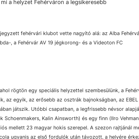
 mi a helyzet Fehérváron a legsikeresebb
gyzett fehérvári klubot vette nagyító alá: az Alba Fehérv
abda-, a Fehérvár AV 19 jégkorong- és a Videoton FC
ahol rögtön egy speciális helyzettel szembesülünk, a Fehér
ezik, az egyik, az erősebb az osztrák bajnokságban, az EBE
ában játszik. Utóbbi csapatban, a legfrissebb névsor alapjá
ek Schoenmakers, Kalin Ainsworth) és egy finn (IIro Vehman
légiós mellett 23 magyar hokis szerepel. A szezon rajtjánál 
cola ugyanis az első fordulók után távozott, a helyére érke