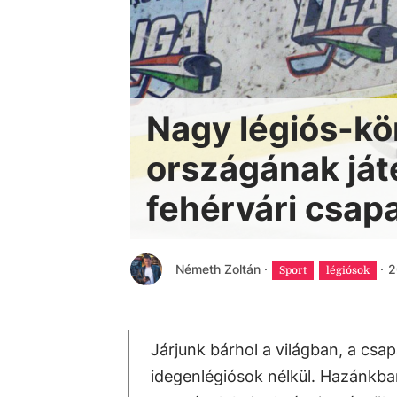
Nagy légiós-kö
országának ját
fehérvári csap
Németh Zoltán
·
·
2
Sport
légiósok
Járjunk bárhol a világban, a cs
idegenlégiósok nélkül. Hazánkban