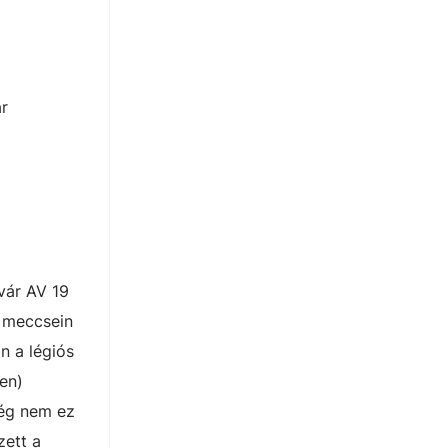
ár
vár AV 19
L meccsein
n a légiós
en)
még nem ez
zett a