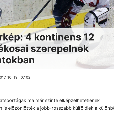
rkép: 4 kontinens 12
ékosai szerepelnek
atokban
017. 10. 19., 07:02
apatsportágak ma már szinte elképzelhetetlenek
 is elözönlötték a jobb-rosszabb külföldiek a külön