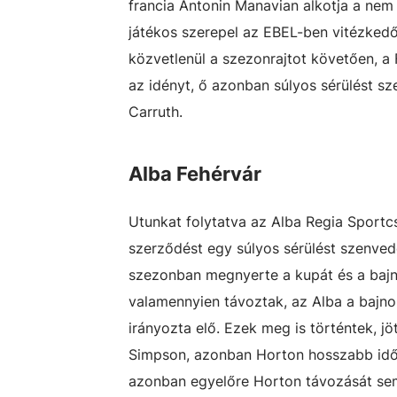
francia Antonin Manavian alkotja a nem
játékos szerepel az EBEL-ben vitézkedő
közvetlenül a szezonrajtot követően, a
az idényt, ő azonban súlyos sérülést sz
Carruth.
Alba Fehérvár
Utunkat folytatva az Alba Regia Sport
szerződést egy súlyos sérülést szenved
szezonban megnyerte a kupát és a bajno
valamennyien távoztak, az Alba a bajno
irányozta elő. Ezek meg is történtek, jö
Simpson, azonban Horton hosszabb időre 
azonban egyelőre Horton távozását sem