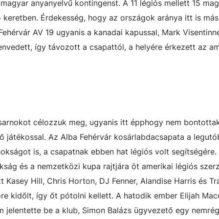
 magyar anyanyelvű kontingenst. A 11 légiós mellett 15 ma
 keretben. Érdekesség, hogy az országok aránya itt is más
 Fehérvár AV 19 ugyanis a kanadai kapussal, Mark Visentinn
envedett, így távozott a csapattól, a helyére érkezett az a
csarnokot célozzuk meg, ugyanis itt épphogy nem bontotta
ő játékossal. Az Alba Fehérvár kosárlabdacsapata a legutó
kságot is, a csapatnak ebben hat légiós volt segítségére.
kság és a nemzetközi kupa rajtjára öt amerikai légiós szer
tt Kasey Hill, Chris Horton, DJ Fenner, Alandise Harris és Tr
kidőlt, így őt pótolni kellett. A hatodik ember Elijah Maco
 jelentette be a klub, Simon Balázs ügyvezető egy nemrég