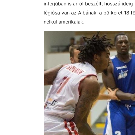
interjúban is arról beszélt, hosszú ide
légiósa van az Albának, a bő keret 18 fő
nélkül amerikaiak.