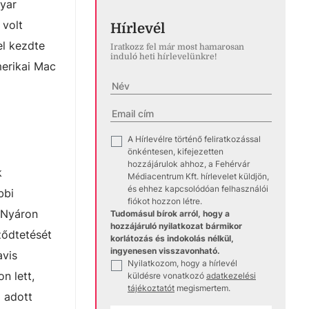
gyar
 volt
Hírlevél
el kezdte
Iratkozz fel már most hamarosan
induló heti hírlevelünkre!
merikai Mac
A Hírlevélre történő feliratkozással
✓
önkéntesen, kifejezetten
hozzájárulok ahhoz, a Fehérvár
k
Médiacentrum Kft. hírlevelet küldjön,
és ehhez kapcsolódóan felhasználói
bbi
fiókot hozzon létre.
 Nyáron
Tudomásul bírok arról, hogy a
hozzájáruló nyilatkozat bármikor
ződtetését
korlátozás és indokolás nélkül,
ingyenesen visszavonható.
avis
Nyilatkozom, hogy a hírlevél
✓
n lett,
küldésre vonatkozó
adatkezelési
tájékoztatót
megismertem.
 adott