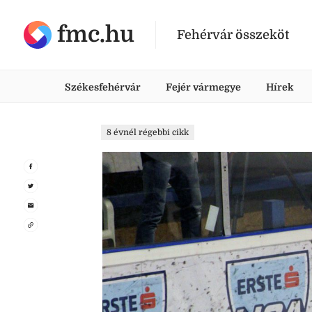
fmc.hu
Fehérvár összeköt
Székesfehérvár
Fejér vármegye
Hírek
8 évnél régebbi cikk