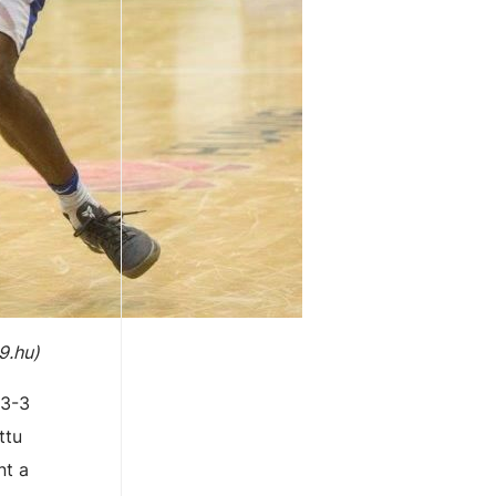
9.hu)
 3-3
ttu
nt a