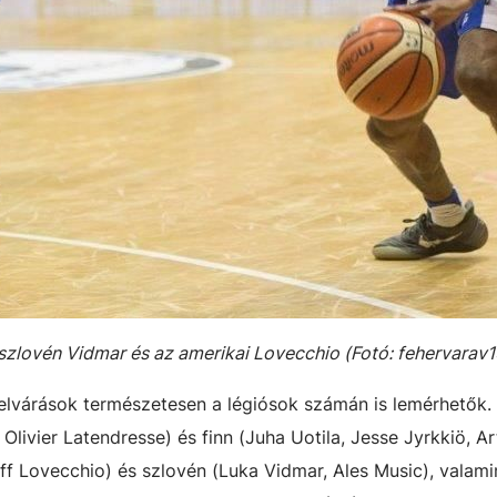
a szlovén Vidmar és az amerikai Lovecchio (Fotó: fehervarav1
 elvárások természetesen a légiósok számán is lemérhetők.
Olivier Latendresse) és finn (Juha Uotila, Jesse Jyrkkiö, Ar
eff Lovecchio) és szlovén (Luka Vidmar, Ales Music), valami