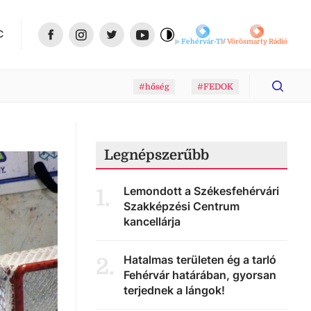
C
Fehérvár-TV
Vörösmarty Rádió
#hőség
#FEDOK
Legnépszerűbb
Lemondott a Székesfehérvári
1
.
Szakképzési Centrum
kancellárja
Hatalmas területen ég a tarló
2
.
Fehérvár határában, gyorsan
terjednek a lángok!