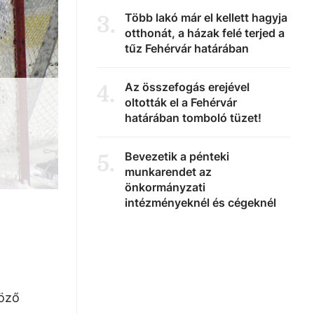
Több lakó már el kellett hagyja
3
.
otthonát, a házak felé terjed a
tűz Fehérvár határában
Az összefogás erejével
4
.
oltották el a Fehérvár
határában tomboló tüzet!
Bevezetik a pénteki
5
.
munkarendet az
önkormányzati
intézményeknél és cégeknél
böző