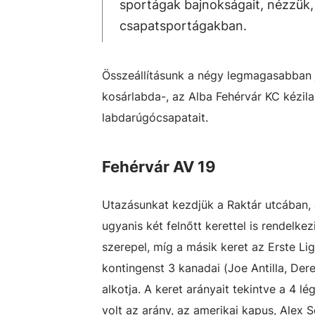
sportágak bajnokságait, nézzük,
csapatsportágakban.
Összeállításunk a négy legmagasabban je
kosárlabda-, az Alba Fehérvár KC kézil
labdarúgócsapatait.
Fehérvár AV 19
Utazásunkat kezdjük a Raktár utcában, 
ugyanis két felnőtt kerettel is rendelk
szerepel, míg a másik keret az Erste Lig
kontingenst 3 kanadai (Joe Antilla, Der
alkotja. A keret arányait tekintve a 4 
volt az arány, az amerikai kapus, Alex S