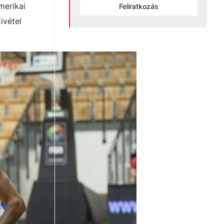
merikai
Feliratkozás
ivétel