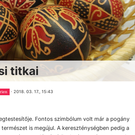
i titkai
·
2018. 03. 17., 15:43
rien
 megtestesítője. Fontos szimbólum volt már a pogány
 a természet is megújul. A kereszténységben pedig a