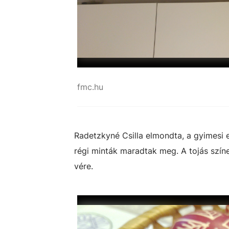
fmc.hu
Radetzkyné Csilla elmondta, a gyimesi e
régi minták maradtak meg. A tojás szí
vére.