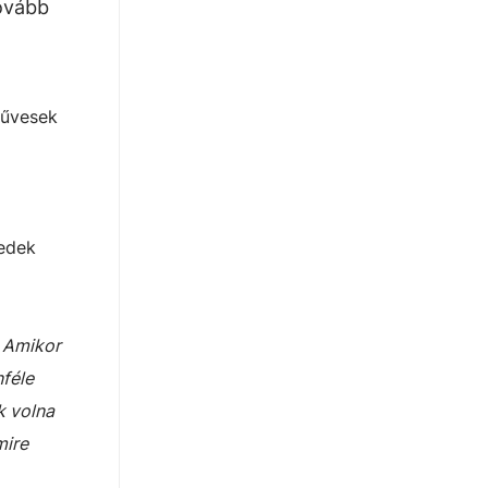
tovább
művesek
zedek
. Amikor
féle
k volna
mire