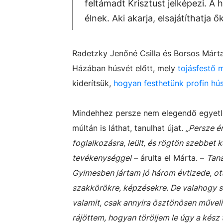
feltámadt Krisztust jelképezi. 
élnek. Aki akarja, elsajátíthatja 
Radetzky Jenőné Csilla és Borsos Márta
Házában húsvét előtt, mely
tojásfestő 
kiderítsük,
hogyan festhetünk profin húsv
Mindehhez persze nem elegendő egyetle
múltán is láthat, tanulhat újat.
„Persze é
foglalkozásra, leült, és rögtön szebbet 
tevékenységgel
– árulta el Márta. –
Taná
Gyimesben jártam jó három évtizede, ot
szakkörökre, képzésekre. De valahogy s
valamit, csak annyira ösztönösen művelik
rájöttem, hogyan töröljem le úgy a kész to