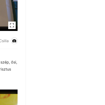
silla
szép, ősi,
isztus