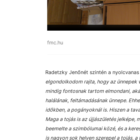
fmc.hu
Radetzky Jenőnét szintén a nyolcvanas é
elgondolkodom rajta, hogy az ünnepek va
mindig fontosnak tartom elmondani, aká
halálának, feltámadásának ünnepe. Ehhe
időkben, a pogányoknál is. Hiszen a ta
Maga a tojás is az újjászületés jelképe, 
beemelte a szimbólumai közé, és a kere
is nagyon sok helyen szerepel a tojás, a f