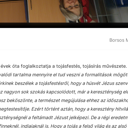
Borsos 
vek óta foglalkoztatja a tojásfestés, tojásírás művészete
lódi tartalma mennyire el tud veszni a formalitások mögött
rkinek beszélek a tojásfestésről, hogy a húsvét Jézus szen
z nagyon sok szokás kapcsolódott, már a kereszténység elő
vasz beköszönte, a természet megújulása ehhez az időszakh
megtestesítője. Ezért történt aztán, hogy a keresztény hitvilá
szténységnél a feltámadt Jézust jelképezi. De a régi erede
inneknél, indiaiaknál is. Hogy a tojás a felső világ és az alsó 