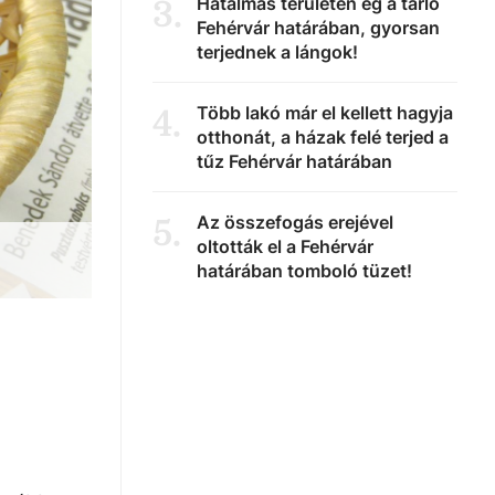
Hatalmas területen ég a tarló
3
.
Fehérvár határában, gyorsan
terjednek a lángok!
Több lakó már el kellett hagyja
4
.
otthonát, a házak felé terjed a
tűz Fehérvár határában
Az összefogás erejével
5
.
oltották el a Fehérvár
határában tomboló tüzet!