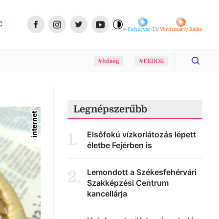
C
Fehérvár-TV
Vörösmarty Rádió
#hőség
#FEDOK
Legnépszerűbb
internet
Elsőfokú vízkorlátozás lépett
1
.
életbe Fejérben is
Lemondott a Székesfehérvári
2
.
Szakképzési Centrum
kancellárja