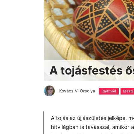
A tojásfestés ős
Kovács V. Orsolya
·
Életmód
Meste
A tojás az újjászületés jelképe,
hitvilágban is tavasszal, amikor