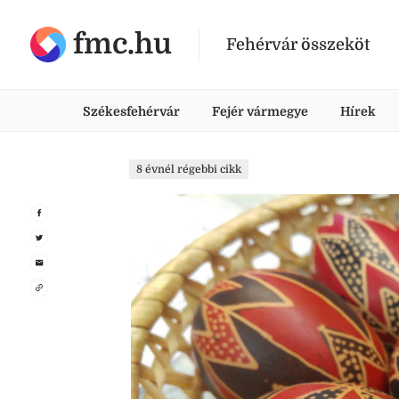
fmc.hu
Fehérvár összeköt
Székesfehérvár
Fejér vármegye
Hírek
8 évnél régebbi cikk