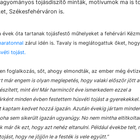
A hagyományos tojásdíszítő minták, motívumok ma is 
őket, Székesfehérváron is.
 évek óta tartanak tojásfestő műhelyeket a fehérvári Kéz
maratonnal
zárul idén is. Tavaly is meglátogattuk őket, hogy
éti tojást.
n foglalkozás, sőt, ahogy elmondták, az ember még évti
rt már engem is olyan meglepetés, hogy valaki először jött a
készített, mint én! Már harmincöt éve ismerkedem ezzel a
rként minden évben festettem húsvéti tojást a gyerekekkel
t kaptam kedvet hozzá igazán. Azután évekig jártam minden
oha sem sikerült igazán ugyanúgy. No nem mintha eltitkolta
 már ők ezt, hogy azt nehéz eltanulni. Például évekbe telt, 
jást, hogy ne jöjjön le a festék is vele együtt.”