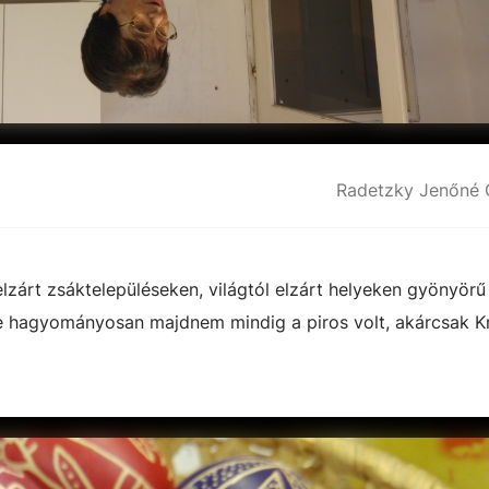
Radetzky Jenőné C
lzárt zsáktelepüléseken, világtól elzárt helyeken gyönyörű 
ne hagyományosan majdnem mindig a piros volt, akárcsak Kr