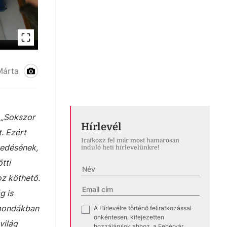
Márta
.
„Sokszor
Hírlevél
. Ezért
Iratkozz fel már most hamarosan
vedésének,
induló heti hírlevelünkre!
tti
oz köthető.
g is
tmondákban
A Hírlevélre történő feliratkozással
✓
önkéntesen, kifejezetten
világ
hozzájárulok ahhoz, a Fehérvár