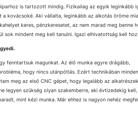
iparhoz is tartozott mindig. Fizikailag az egyik leginkább 
a kovácsoké. Aki vállalta, leginkább az alkotás öröme miat
unkahelyet keres, pénzkeresetet, az nem marad meg benne 
úl sok mindent meg kell tanulni. Igazi elhivatottság kell hoz
gyedi.
ogy fenntartsuk magunkat. Az élő munka egyre drágább,
probléma, hogy nincs utánpótlás. Ezért technikában mind
roltam meg az első CNC gépet, hogy legalább az alkatrésze
ne legyen szükség olyan szakemberre, aki évtizedekig kell
maradt, mint kézi munka. Már ehhez is nagyon nehéz megfe