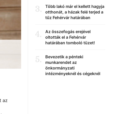
Több lakó már el kellett hagyja
3
.
otthonát, a házak felé terjed a
tűz Fehérvár határában
Az összefogás erejével
4
.
oltották el a Fehérvár
határában tomboló tüzet!
Bevezetik a pénteki
5
.
munkarendet az
önkormányzati
intézményeknél és cégeknél
t az