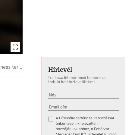
Horváth Reni
Műhelyében a hordók mellett nagyrészt wellness termékek készülnek
Hírlevél
Iratkozz fel már most hamarosan
induló heti hírlevelünkre!
A Hírlevélre történő feliratkozással
✓
önkéntesen, kifejezetten
hozzájárulok ahhoz, a Fehérvár
Médiacentrum Kft. hírlevelet küldjön,