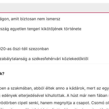
ágon, amit biztosan nem ismersz
rszág egyetlen tengeri kikötőjének története
020-as őszi-téli szezonban
zabálytalanság a székesfehérvári közlekedőktől
ek?
bben a szakmában, abból éltek anno a kádárok, mert az eg
 edények elterjedésével kihullottak. A húst már nem fában 
avödörben cipeli senki, hanem megnyitja a csapot. Csomó o