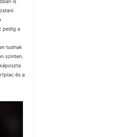
bban is
ostani
n
z pedig a
ban tudnak
n szinten.
i káposzta
rtpiac és a