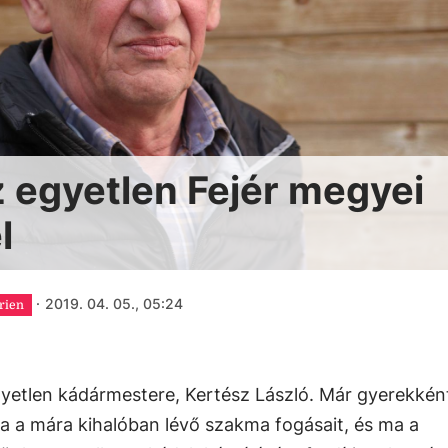
 egyetlen Fejér megyei
l
·
2019. 04. 05., 05:24
rien
yetlen kádármestere, Kertész László. Már gyerekkén
ta a mára kihalóban lévő szakma fogásait, és ma a