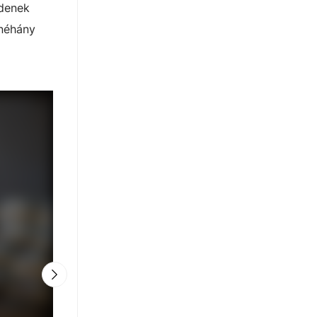
zdenek
 néhány