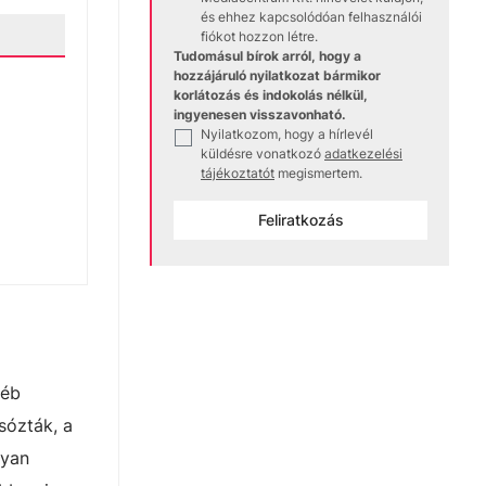
és ehhez kapcsolódóan felhasználói
fiókot hozzon létre.
Tudomásul bírok arról, hogy a
hozzájáruló nyilatkozat bármikor
korlátozás és indokolás nélkül,
ingyenesen visszavonható.
Nyilatkozom, hogy a hírlevél
✓
küldésre vonatkozó
adatkezelési
tájékoztatót
megismertem.
Feliratkozás
yéb
sózták, a
lyan