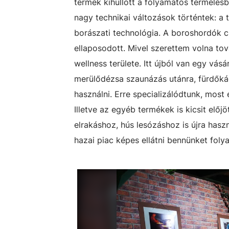
termék kihullott a folyamatos termelésb
nagy technikai változások történtek: a 
borászati technológia. A boroshordók c
ellaposodott. Mivel szerettem volna to
wellness területe. Itt újból van egy vásá
merülődézsa szaunázás utánra, fürdőkád
használni. Erre specializálódtunk, most
Illetve az egyéb termékek is kicsit előj
elrakáshoz, hús lesózáshoz is újra hasz
hazai piac képes ellátni bennünket fol