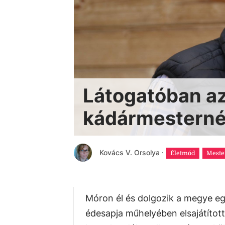
Látogatóban az
kádármesterné
Kovács V. Orsolya
·
Életmód
Meste
Móron él és dolgozik a megye eg
édesapja műhelyében elsajátítot