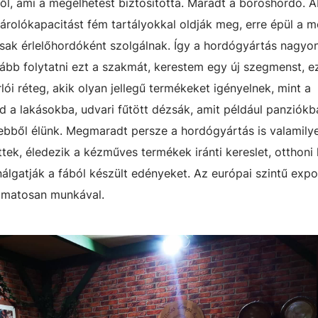
ől, ami a megélhetést biztosította. Maradt a boroshordó. A
tárolókapacitást fém tartályokkal oldják meg, erre épül a m
sak érlelőhordóként szolgálnak. Így a hordógyártás nagyo
vább folytatni ezt a szakmát, kerestem egy új szegmenst, e
rlói réteg, akik olyan jellegű termékeket igényelnek, mint a
 a lakásokba, udvari fűtött dézsák, amit például panziók
 ebből élünk. Megmaradt persze a hordógyártás is valamilye
öttek, éledezik a kézműves termékek iránti kereslet, otthon
nálgatják a fából készült edényeket. Az európai szintű expo
yamatosan munkával.