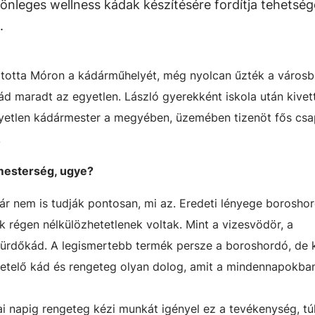
önleges wellness kádak készítésére fordítja tehetség
.
itotta Móron a kádárműhelyét, még nyolcan űzték a városb
d maradt az egyetlen. László gyerekként iskola után kivett
yetlen kádármester a megyében, üzemében tizenöt fős csap
.
mesterség, ugye?
ár nem is tudják pontosan, mi az. Eredeti lényege borosho
ik régen nélkülözhetetlenek voltak. Mint a vizesvödör, a
ürdőkád. A legismertebb termék persze a boroshordó, de 
telő kád és rengeteg olyan dolog, amit a mindennapokba
ai napig rengeteg kézi munkát igényel ez a tevékenység, tú