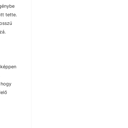
igénybe
t tette.
hosszú
zá.
enképpen
k
, hogy
lelő