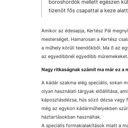
boroshordók mellett egészen kül
tizenöt fős csapattal a keze alatt
Amikor az édesapja, Kertész Pál megny
mesterséget. Hamarosan a Kertész csalá
a műhely körüli teendőkből. Ma ő az eg
az egyedibbnél egyedibb műremekeket
Nagy ritkaságnak számít ma már ez a 
A kádár szakma elég speciális, sokan m
olyan használati tárgyak előállítása, am
káposztásdézsa, hús sózó dézsa vagy f
még az egykori kádárműhelyekben szüre
háztartásokban használtak.
A speciális formakialakítások miatt a m