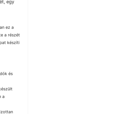
ét, egy
an ez a
e a részét
at készíti
rdók és
készült
n a
lzottan