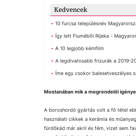
Kedvencek
10 furcsa településnév Magyarorsz
Így lett Fiuméből Rijeka - Magyaro
A 10 legjobb kémfilm
A legdivatosabb frizurák a 2019-2
Íme egy csokor balesetveszélyes s
Mostanában mik a megrendelői igény
A boroshordó gyártás volt a fő tétel e
használati cikkek a kerámia és műanyag
fürdőkád már akril és fém, vizet sem f