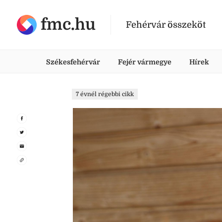
fmc.hu
Fehérvár összeköt
Székesfehérvár
Fejér vármegye
Hírek
7 évnél régebbi cikk