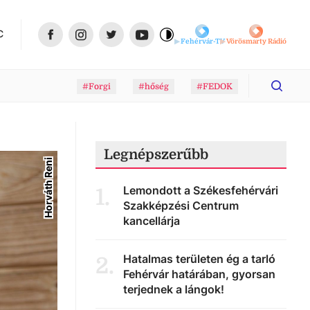
C
Fehérvár-TV
Vörösmarty Rádió
#Forgi
#hőség
#FEDOK
Legnépszerűbb
Horváth Reni
Lemondott a Székesfehérvári
1
.
Szakképzési Centrum
kancellárja
Hatalmas területen ég a tarló
2
.
Fehérvár határában, gyorsan
terjednek a lángok!