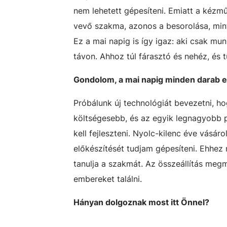
nem lehetett gépesíteni. Emiatt a kézmű
vevő szakma, azonos a besorolása, mint 
Ez a mai napig is így igaz: aki csak m
távon. Ahhoz túl fárasztó és nehéz, és t
Gondolom, a mai napig minden darab e
Próbálunk új technológiát bevezetni, h
költségesebb, és az egyik legnagyobb 
kell fejleszteni. Nyolc-kilenc éve vásá
előkészítését tudjam gépesíteni. Ehhez 
tanulja a szakmát. Az összeállítás meg
embereket találni.
Hányan dolgoznak most itt Önnel?