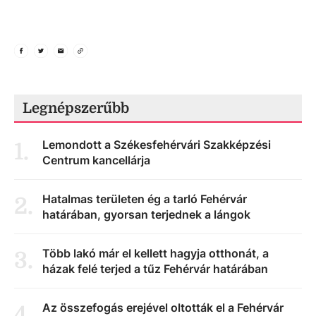
Legnépszerűbb
Lemondott a Székesfehérvári Szakképzési
1
.
Centrum kancellárja
Hatalmas területen ég a tarló Fehérvár
2
.
határában, gyorsan terjednek a lángok
Több lakó már el kellett hagyja otthonát, a
3
.
házak felé terjed a tűz Fehérvár határában
Az összefogás erejével oltották el a Fehérvár
4
.