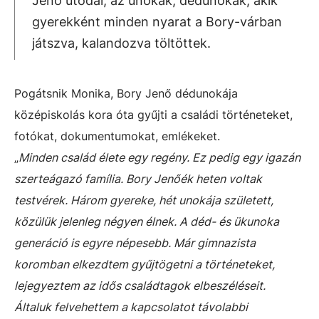
Jenő utódai, az unokák, dédunokák, akik
gyerekként minden nyarat a Bory-várban
játszva, kalandozva töltöttek.
Pogátsnik Monika, Bory Jenő dédunokája
középiskolás kora óta gyűjti a családi történeteket,
fotókat, dokumentumokat, emlékeket.
„
Minden család élete egy regény. Ez pedig egy igazán
szerteágazó família. Bory Jenőék heten voltak
testvérek. Három gyereke, hét unokája született,
közülük jelenleg négyen élnek. A déd- és ükunoka
generáció is egyre népesebb. Már gimnazista
koromban elkezdtem gyűjtögetni a történeteket,
lejegyeztem az idős családtagok elbeszéléseit.
Általuk felvehettem a kapcsolatot távolabbi