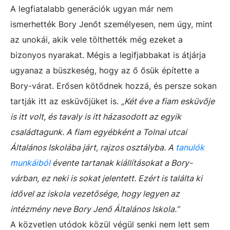
A legfiatalabb generációk ugyan már nem
ismerhették Bory Jenőt személyesen, nem úgy, mint
az unokái, akik vele tölthették még ezeket a
bizonyos nyarakat. Mégis a legifjabbakat is átjárja
ugyanaz a büszkeség, hogy az ő ősük építette a
Bory-várat. Erősen kötődnek hozzá, és persze sokan
tartják itt az esküvőjüket is.
„Két éve a fiam esküvője
is itt volt, és tavaly is itt házasodott az egyik
családtagunk. A fiam egyébként a Tolnai utcai
Általános Iskolába járt, rajzos osztályba. A
tanulók
munkáiból
évente tartanak kiállításokat a Bory-
várban, ez neki is sokat jelentett. Ezért is találta ki
idővel az iskola vezetősége, hogy legyen az
intézmény neve Bory Jenő Általános Iskola.”
A közvetlen utódok közül végül senki nem lett sem