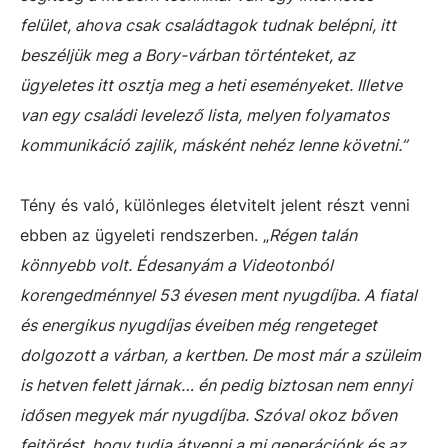
felület, ahova csak családtagok tudnak belépni, itt
beszéljük meg a Bory-várban történteket, az
ügyeletes itt osztja meg a heti eseményeket. Illetve
van egy családi levelező lista, melyen folyamatos
kommunikáció zajlik, másként nehéz lenne követni.”
Tény és való, különleges életvitelt jelent részt venni
ebben az ügyeleti rendszerben. „
Régen talán
könnyebb volt. Édesanyám a Videotonból
korengedménnyel 53 évesen ment nyugdíjba. A fiatal
és energikus nyugdíjas éveiben még rengeteget
dolgozott a várban, a kertben. De most már a szüleim
is hetven felett járnak… én pedig biztosan nem ennyi
idősen megyek már nyugdíjba. Szóval okoz bőven
fejtörést, hogy tudja átvenni a mi generációnk és az