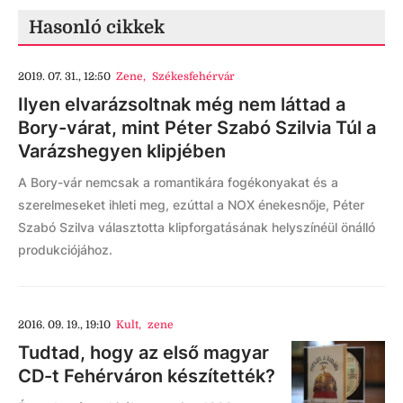
Hasonló cikkek
2019. 07. 31., 12:50
Zene
,
Székesfehérvár
Ilyen elvarázsoltnak még nem láttad a
Bory-várat, mint Péter Szabó Szilvia Túl a
Varázshegyen klipjében
A Bory-vár nemcsak a romantikára fogékonyakat és a
szerelmeseket ihleti meg, ezúttal a NOX énekesnője, Péter
Szabó Szilva választotta klipforgatásának helyszínéül önálló
produkciójához.
2016. 09. 19., 19:10
Kult
,
zene
Tudtad, hogy az első magyar
CD-t Fehérváron készítették?