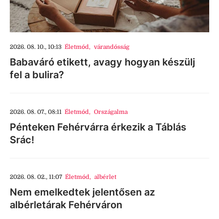
2026. 08. 10., 10:13
Életmód
,
várandósság
Babaváró etikett, avagy hogyan készülj
fel a bulira?
2026. 08. 07., 08:11
Életmód
,
Országalma
Pénteken Fehérvárra érkezik a Táblás
Srác!
2026. 08. 02., 11:07
Életmód
,
albérlet
Nem emelkedtek jelentősen az
albérletárak Fehérváron