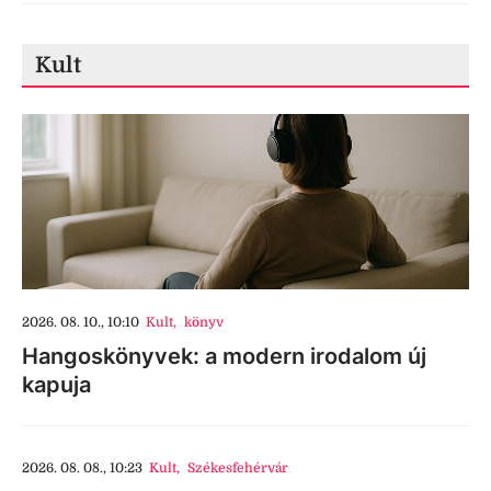
Kult
2026. 08. 10., 10:10
Kult
,
könyv
Hangoskönyvek: a modern irodalom új
kapuja
2026. 08. 08., 10:23
Kult
,
Székesfehérvár