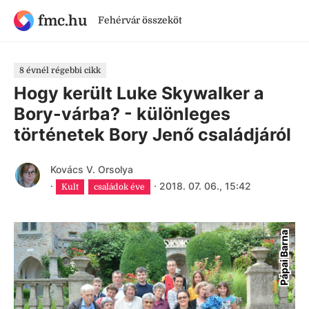
fmc.hu
Fehérvár összeköt
8 évnél régebbi cikk
Hogy került Luke Skywalker a
Bory-várba? - különleges
történetek Bory Jenő családjáról
Kovács V. Orsolya
·
·
2018. 07. 06., 15:42
Kult
családok éve
Pápai Barna