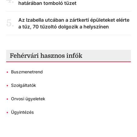
határában tomboló tüzet
Az Izabella utcában a zártkerti épületeket elérte
5
.
a tűz, 70 tűzoltó dolgozik a helyszínen
Fehérvári hasznos infók
•
Buszmenetrend
•
Szolgáltatók
•
Orvosi ügyeletek
•
Ügyintézés