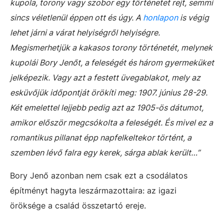
kupola, torony vagy szobor egy történetet rejt, semmi
sincs véletlenül éppen ott és úgy. A
honlapon
is végig
lehet járni a várat helyiségről helyiségre.
Megismerhetjük a kakasos torony történetét, melynek
kupolái Bory Jenőt, a feleségét és három gyermeküket
jelképezik. Vagy azt a festett üvegablakot, mely az
esküvőjük időpontját örökíti meg: 1907. június 28-29.
Két emelettel lejjebb pedig azt az 1905-ös dátumot,
amikor először megcsókolta a feleségét. És mivel ez a
romantikus pillanat épp napfelkeltekor történt, a
szemben lévő falra egy kerek, sárga ablak került…”
Bory Jenő azonban nem csak ezt a csodálatos
építményt hagyta leszármazottaira: az igazi
öröksége a család összetartó ereje.