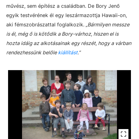
művész, sem építész a családban. De Bory Jenő
egyik testvérének él egy leszármazottja Hawaii-on,
aki fémszobrászattal foglalkozik.
„Bármilyen messze
is él, még ő is kötődik a Bory-várhoz, hiszen el is
hozta idáig az alkotásainak egy részét, hogy a várban
rendezhessünk belőle
kiállítást
.”