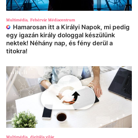
Multimédia
,
Fehérvár Médiacentrum
Hamarosan itt a Királyi Napok, mi pedig
egy igazán király dologgal készülünk
nektek! Néhány nap, és fény derül a
titokra!
Multimédia
,
digitális világ