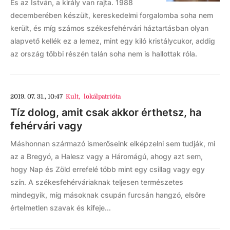
És az István, a király van rajta. 1988
decemberében készült, kereskedelmi forgalomba soha nem
került, és míg számos székesfehérvári háztartásban olyan
alapvető kellék ez a lemez, mint egy kiló kristálycukor, addig
az ország többi részén talán soha nem is hallottak róla.
2019. 07. 31., 10:47
Kult
,
lokálpatrióta
Tíz dolog, amit csak akkor érthetsz, ha
fehérvári vagy
Máshonnan származó ismerőseink elképzelni sem tudják, mi
az a Bregyó, a Halesz vagy a Háromágú, ahogy azt sem,
hogy Nap és Zöld errefelé több mint egy csillag vagy egy
szín. A székesfehérváriaknak teljesen természetes
mindegyik, míg másoknak csupán furcsán hangzó, elsőre
értelmetlen szavak és kifeje...