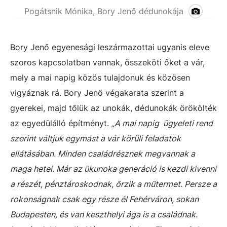
Pogátsnik Mónika, Bory Jenő dédunokája
Bory Jenő egyenesági leszármazottai ugyanis eleve
szoros kapcsolatban vannak, összeköti őket a vár,
mely a mai napig közös tulajdonuk és közösen
vigyáznak rá. Bory Jenő végakarata szerint a
gyerekei, majd tőlük az unokák, dédunokák örökölték
az egyedülálló építményt.
„A mai napig ügyeleti rend
szerint váltjuk egymást a vár körüli feladatok
ellátásában. Minden családrésznek megvannak a
maga hetei. Már az ükunoka generáció is kezdi kivenni
a részét, pénztároskodnak, őrzik a műtermet. Persze a
rokonságnak csak egy része él Fehérváron, sokan
Budapesten, és van keszthelyi ága is a családnak.