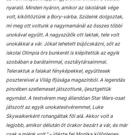
nyaraló. Minden nyáron, amikor az iskolának vége
volt, kiköltöztünk a Bory-várba. Szüleink dolgoztak,
mi meg ott voltunk a nagymamánál az összes többi
unokával együtt. A nagyszülők ott laktak, tele volt
unokákkal a vár. Jókat lehetett bújócskázni, sőt az
iskolai Olimpia örs bunkerét is kiépítettük az egyik
szobában a barátaimmal, osztálytársaimmal.
Teleraktuk a falakat fényképekkel, együttesek
posztereivel a Világ Ifjúsága magazinból. A legendás
pincében szellemeset játszottunk, ijesztgettük
egymást. A testvérem meg állandóan Star Wars-osat
játszott az egyik unokatestvéremmel, Luke
Skywalkerként rohangáltak föl alá. Akkor volt a
legjobb, amikor délután öt órakor bezárt a vár, és már
csak a miénk volt.”
– idézte fel Monika különleges