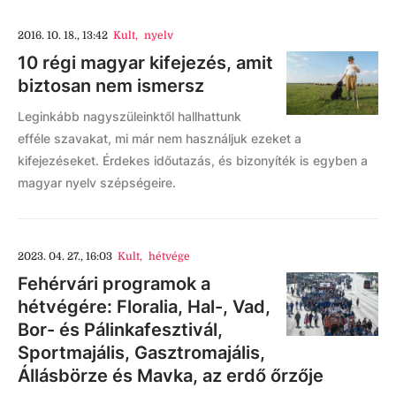
2016. 10. 18., 13:42
Kult
,
nyelv
10 régi magyar kifejezés, amit
biztosan nem ismersz
Leginkább nagyszüleinktől hallhattunk
efféle szavakat, mi már nem használjuk ezeket a
kifejezéseket. Érdekes időutazás, és bizonyíték is egyben a
magyar nyelv szépségeire.
2023. 04. 27., 16:03
Kult
,
hétvége
Fehérvári programok a
hétvégére: Floralia, Hal-, Vad,
Bor- és Pálinkafesztivál,
Sportmajális, Gasztromajális,
Állásbörze és Mavka, az erdő őrzője