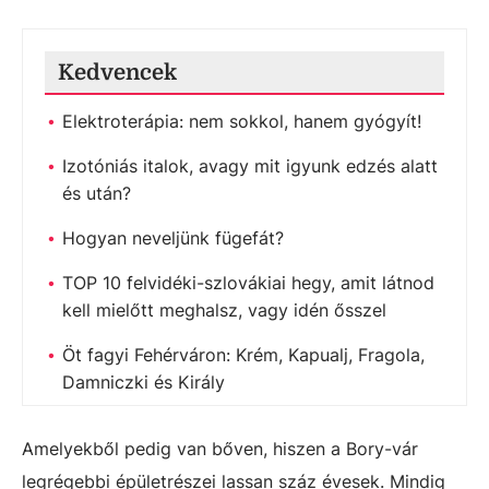
Kedvencek
Elektroterápia: nem sokkol, hanem gyógyít!
Izotóniás italok, avagy mit igyunk edzés alatt
és után?
Hogyan neveljünk fügefát?
TOP 10 felvidéki-szlovákiai hegy, amit látnod
kell mielőtt meghalsz, vagy idén ősszel
Öt fagyi Fehérváron: Krém, Kapualj, Fragola,
Damniczki és Király
Amelyekből pedig van bőven, hiszen a Bory-vár
legrégebbi épületrészei lassan száz évesek. Mindig