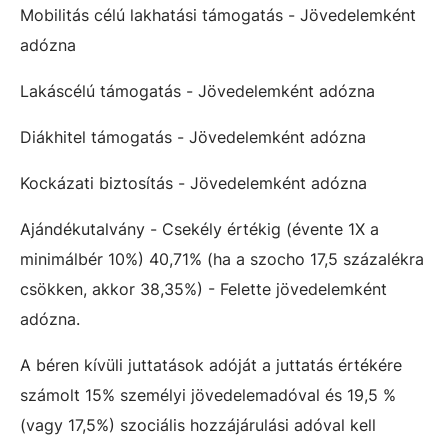
Mobilitás célú lakhatási támogatás - Jövedelemként
adózna
Lakáscélú támogatás - Jövedelemként adózna
Diákhitel támogatás - Jövedelemként adózna
Kockázati biztosítás - Jövedelemként adózna
Ajándékutalvány - Csekély értékig (évente 1X a
minimálbér 10%) 40,71% (ha a szocho 17,5 százalékra
csökken, akkor 38,35%) - Felette jövedelemként
adózna.
A béren kívüli juttatások adóját a juttatás értékére
számolt 15% személyi jövedelemadóval és 19,5 %
(vagy 17,5%) szociális hozzájárulási adóval kell