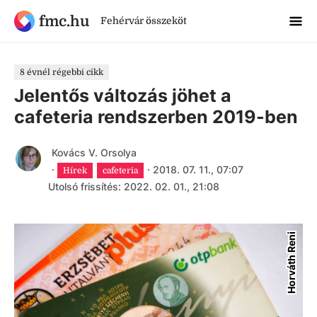
fmc.hu
Fehérvár összeköt
8 évnél régebbi cikk
Jelentős változás jöhet a
cafeteria rendszerben 2019-ben
Kovács V. Orsolya
·
·
2018. 07. 11., 07:07
Hírek
cafeteria
Utolsó frissítés: 2022. 02. 01., 21:08
Horváth Reni