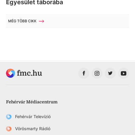
Egyesület táborába
MÉG TÖBB CIKK
fmc.hu
Fehérvár Médiacentrum
Fehérvár Televízió
Vörösmarty Rádió