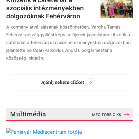
Kifizetik a cafetériát a
szociális intézményekben
dolgozóknak Fehérváron
A kormány átvállalásának köszönhetően, Vargha Tamás
Fehérvár országgyűlési képviselőjének javaslatára kifizetik a
cafetériát a fehérvári szociális intézményekben dolgozókban
jelentette be Cser-Palkovics András polgármester a
közösségi oldalán.
Ajánlj nekem cikket
Multimédia
MÉG TÖBB CIKK