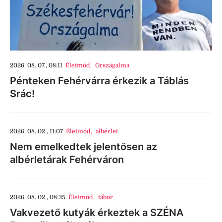
2026. 08. 07., 08:11
Életmód
,
Országalma
Pénteken Fehérvárra érkezik a Táblás
Srác!
2026. 08. 02., 11:07
Életmód
,
albérlet
Nem emelkedtek jelentősen az
albérletárak Fehérváron
2026. 08. 02., 08:35
Életmód
,
tábor
Vakvezető kutyák érkeztek a SZÉNA