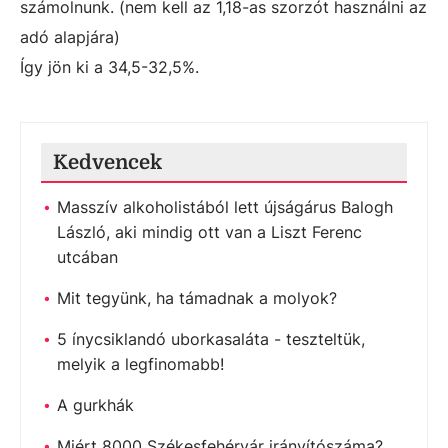
számolnunk. (nem kell az 1,18-as szorzót használni az
adó alapjára)
Így jön ki a 34,5-32,5%.
Kedvencek
Masszív alkoholistából lett újságárus Balogh
László, aki mindig ott van a Liszt Ferenc
utcában
Mit tegyünk, ha támadnak a molyok?
5 ínycsiklandó uborkasaláta - teszteltük,
melyik a legfinomabb!
A gurkhák
Miért 8000 Székesfehérvár irányítószáma?