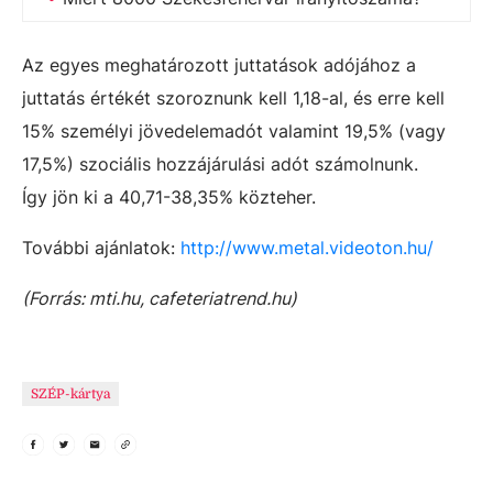
Az egyes meghatározott juttatások adójához a
juttatás értékét szoroznunk kell 1,18-al, és erre kell
15% személyi jövedelemadót valamint 19,5% (vagy
17,5%) szociális hozzájárulási adót számolnunk.
Így jön ki a 40,71-38,35% közteher.
További ajánlatok:
http://www.metal.videoton.hu/
(Forrás: mti.hu, cafeteriatrend.hu)
SZÉP-kártya