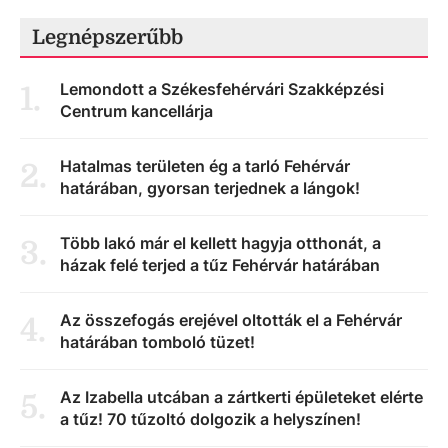
Legnépszerűbb
Lemondott a Székesfehérvári Szakképzési
1
.
Centrum kancellárja
Hatalmas területen ég a tarló Fehérvár
2
.
határában, gyorsan terjednek a lángok!
Több lakó már el kellett hagyja otthonát, a
3
.
házak felé terjed a tűz Fehérvár határában
Az összefogás erejével oltották el a Fehérvár
4
.
határában tomboló tüzet!
Az Izabella utcában a zártkerti épületeket elérte
5
.
a tűz! 70 tűzoltó dolgozik a helyszínen!