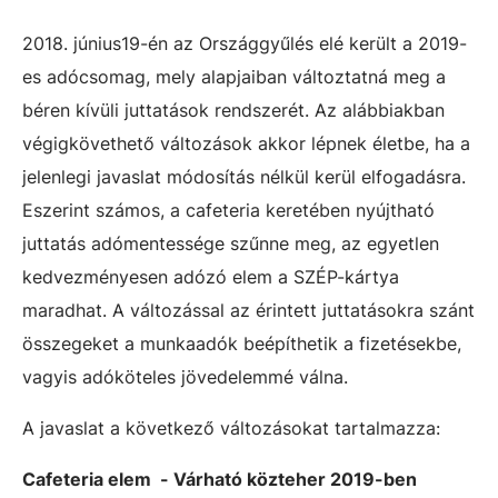
2018. június19-én az Országgyűlés elé került a 2019-
es adócsomag, mely alapjaiban változtatná meg a
béren kívüli juttatások rendszerét. Az alábbiakban
végigkövethető változások akkor lépnek életbe, ha a
jelenlegi javaslat módosítás nélkül kerül elfogadásra.
Eszerint számos, a cafeteria keretében nyújtható
juttatás adómentessége szűnne meg, az egyetlen
kedvezményesen adózó elem a SZÉP-kártya
maradhat. A változással az érintett juttatásokra szánt
összegeket a munkaadók beépíthetik a fizetésekbe,
vagyis adóköteles jövedelemmé válna.
A javaslat a következő változásokat tartalmazza:
Cafeteria elem - Várható közteher 2019-ben