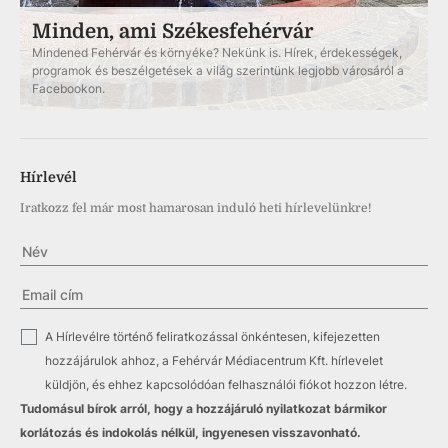
Minden, ami Székesfehérvár
Mindened Fehérvár és környéke? Nekünk is. Hírek, érdekességek,
programok és beszélgetések a világ szerintünk legjobb városáról a
Facebookon.
Hírlevél
Iratkozz fel már most hamarosan induló heti hírlevelünkre!
✓
A Hírlevélre történő feliratkozással önkéntesen, kifejezetten
hozzájárulok ahhoz, a Fehérvár Médiacentrum Kft. hírlevelet
küldjön, és ehhez kapcsolódóan felhasználói fiókot hozzon létre.
Tudomásul bírok arról, hogy a hozzájáruló nyilatkozat bármikor
korlátozás és indokolás nélkül, ingyenesen visszavonható.