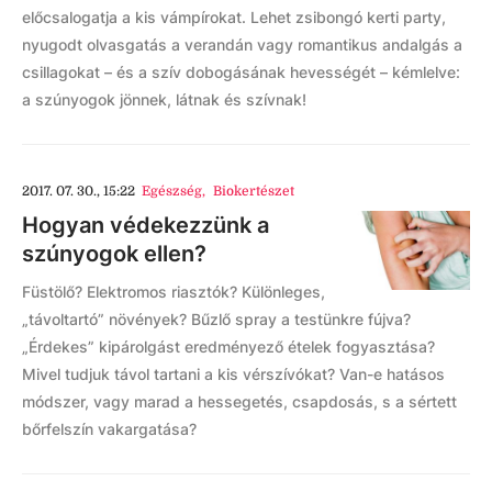
előcsalogatja a kis vámpírokat. Lehet zsibongó kerti party,
nyugodt olvasgatás a verandán vagy romantikus andalgás a
csillagokat – és a szív dobogásának hevességét – kémlelve:
a szúnyogok jönnek, látnak és szívnak!
2017. 07. 30., 15:22
Egészség
,
Biokertészet
Hogyan védekezzünk a
szúnyogok ellen?
Füstölő? Elektromos riasztók? Különleges,
„távoltartó” növények? Bűzlő spray a testünkre fújva?
„Érdekes” kipárolgást eredményező ételek fogyasztása?
Mivel tudjuk távol tartani a kis vérszívókat? Van-e hatásos
módszer, vagy marad a hessegetés, csapdosás, s a sértett
bőrfelszín vakargatása?