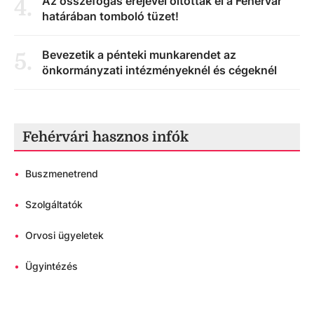
Az összefogás erejével oltották el a Fehérvár
4
.
határában tomboló tüzet!
Bevezetik a pénteki munkarendet az
5
.
önkormányzati intézményeknél és cégeknél
Fehérvári hasznos infók
•
Buszmenetrend
•
Szolgáltatók
•
Orvosi ügyeletek
•
Ügyintézés