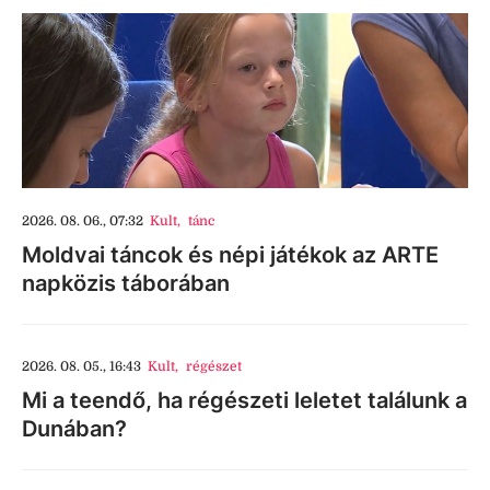
2026. 08. 06., 07:32
Kult
,
tánc
Moldvai táncok és népi játékok az ARTE
napközis táborában
2026. 08. 05., 16:43
Kult
,
régészet
Mi a teendő, ha régészeti leletet találunk a
Dunában?