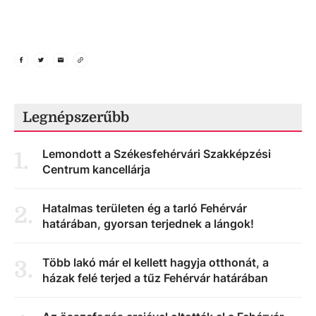
Legnépszerűbb
Lemondott a Székesfehérvári Szakképzési
1
.
Centrum kancellárja
Hatalmas területen ég a tarló Fehérvár
2
.
határában, gyorsan terjednek a lángok!
Több lakó már el kellett hagyja otthonát, a
3
.
házak felé terjed a tűz Fehérvár határában