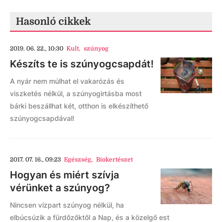
Hasonló cikkek
2019. 06. 22., 10:30
Kult
,
szúnyog
Készíts te is szúnyogcsapdát!
A nyár nem múlhat el vakarózás és
viszketés nélkül, a szúnyogirtásba most
bárki beszállhat két, otthon is elkészíthető
szúnyogcsapdával!
2017. 07. 16., 09:23
Egészség
,
Biokertészet
Hogyan és miért szívja
vérünket a szúnyog?
Nincsen vízpart szúnyog nélkül, ha
elbúcsúzik a fürdőzőktől a Nap, és a közelgő est