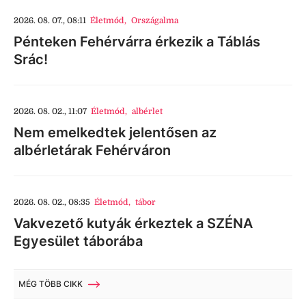
2026. 08. 07., 08:11
Életmód
,
Országalma
Pénteken Fehérvárra érkezik a Táblás
Srác!
2026. 08. 02., 11:07
Életmód
,
albérlet
Nem emelkedtek jelentősen az
albérletárak Fehérváron
2026. 08. 02., 08:35
Életmód
,
tábor
Vakvezető kutyák érkeztek a SZÉNA
Egyesület táborába
MÉG TÖBB CIKK