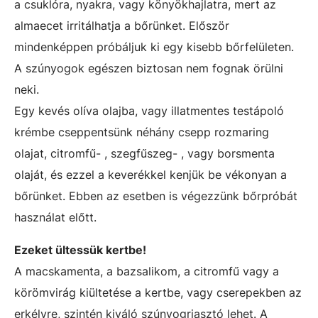
a csuklóra, nyakra, vagy könyökhajlatra, mert az
almaecet irritálhatja a bőrünket. Először
mindenképpen próbáljuk ki egy kisebb bőrfelületen.
A szúnyogok egészen biztosan nem fognak örülni
neki.
Egy kevés olíva olajba, vagy illatmentes testápoló
krémbe cseppentsünk néhány csepp rozmaring
olajat, citromfű- , szegfűszeg- , vagy borsmenta
olaját, és ezzel a keverékkel kenjük be vékonyan a
bőrünket. Ebben az esetben is végezzünk bőrpróbát
használat előtt.
Ezeket ültessük kertbe!
A macskamenta, a bazsalikom, a citromfű vagy a
körömvirág kiültetése a kertbe, vagy cserepekben az
erkélyre, szintén kiváló szúnyogriasztó lehet. A