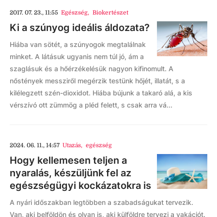
2017. 07. 23., 11:55
Egészség
,
Biokertészet
Ki a szúnyog ideális áldozata?
Hiába van sötét, a szúnyogok megtalálnak
minket. A látásuk ugyanis nem túl jó, ám a
szaglásuk és a hőérzékelésük nagyon kifinomult. A
nőstények messziről megérzik testünk hőjét, illatát, s a
kilélegzett szén-dioxidot. Hiába bújunk a takaró alá, a kis
vérszívó ott zümmög a pléd felett, s csak arra vá...
2024. 06. 11., 14:57
Utazás
,
egészség
Hogy kellemesen teljen a
nyaralás, készüljünk fel az
egészségügyi kockázatokra is
A nyári időszakban legtöbben a szabadságukat tervezik.
Van, aki belföldön és olyan is, aki külföldre tervezi a vakációt.