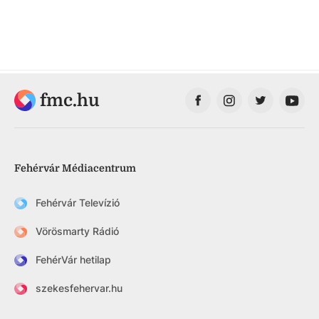
fmc.hu
Fehérvár Médiacentrum
Fehérvár Televízió
Vörösmarty Rádió
FehérVár hetilap
szekesfehervar.hu