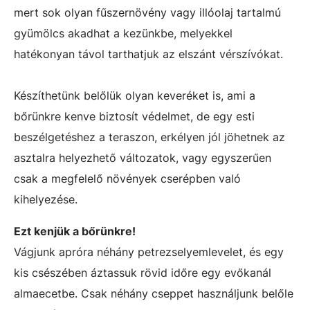
mert sok olyan fűszernövény vagy illóolaj tartalmú
gyümölcs akadhat a kezünkbe, melyekkel
hatékonyan távol tarthatjuk az elszánt vérszívókat.
Készíthetünk belőlük olyan keveréket is, ami a
bőrünkre kenve biztosít védelmet, de egy esti
beszélgetéshez a teraszon, erkélyen jól jöhetnek az
asztalra helyezhető változatok, vagy egyszerűen
csak a megfelelő növények cserépben való
kihelyezése.
Ezt kenjük a bőrünkre!
Vágjunk apróra néhány petrezselyemlevelet, és egy
kis csészében áztassuk rövid időre egy evőkanál
almaecetbe. Csak néhány cseppet használjunk belőle