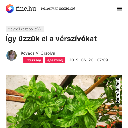
fmc.hu
Fehérvár összeköt
7 évnél régebbi cikk
Így űzzük el a vérszívókat
Kovács V. Orsolya
·
·
2019. 06. 20., 07:09
Egészség
egészség
Horváth Reni