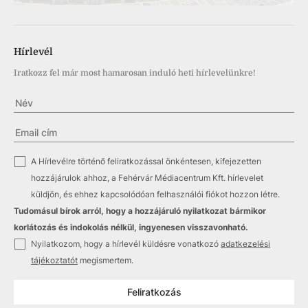
Hírlevél
Iratkozz fel már most hamarosan induló heti hírlevelünkre!
✓
A Hírlevélre történő feliratkozással önkéntesen, kifejezetten
hozzájárulok ahhoz, a Fehérvár Médiacentrum Kft. hírlevelet
küldjön, és ehhez kapcsolódóan felhasználói fiókot hozzon létre.
Tudomásul bírok arról, hogy a hozzájáruló nyilatkozat bármikor
korlátozás és indokolás nélkül, ingyenesen visszavonható.
✓
Nyilatkozom, hogy a hírlevél küldésre vonatkozó
adatkezelési
tájékoztatót
megismertem.
Feliratkozás