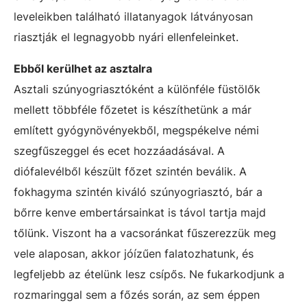
leveleikben található illatanyagok látványosan
riasztják el legnagyobb nyári ellenfeleinket.
Ebből kerülhet az asztalra
Asztali szúnyogriasztóként a különféle füstölők
mellett többféle főzetet is készíthetünk a már
említett gyógynövényekből, megspékelve némi
szegfűszeggel és ecet hozzáadásával. A
diófalevélből készült főzet szintén beválik. A
fokhagyma szintén kiváló szúnyogriasztó, bár a
bőrre kenve embertársainkat is távol tartja majd
tőlünk. Viszont ha a vacsoránkat fűszerezzük meg
vele alaposan, akkor jóízűen falatozhatunk, és
legfeljebb az ételünk lesz csípős. Ne fukarkodjunk a
rozmaringgal sem a főzés során, az sem éppen