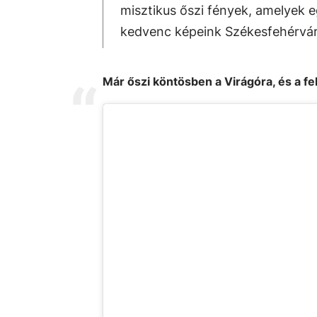
misztikus őszi fények, amelyek e
kedvenc képeink Székesfehérvárr
Már őszi köntösben a Virágóra, és a 