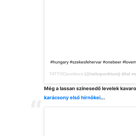
#hungary #szekesfehervar #onebeer #lovemy
TATTOOpunktura
(@tattopunktura) által m
Még a lassan színesedő levelek kavar
karácsony első hírnökei
...