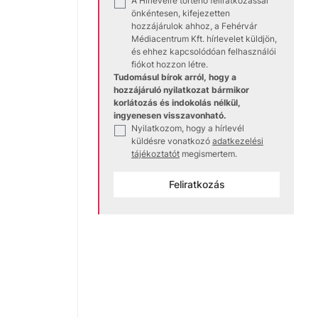
A Hírlevélre történő feliratkozással
✓
önkéntesen, kifejezetten
hozzájárulok ahhoz, a Fehérvár
Médiacentrum Kft. hírlevelet küldjön,
és ehhez kapcsolódóan felhasználói
fiókot hozzon létre.
Tudomásul bírok arról, hogy a
hozzájáruló nyilatkozat bármikor
korlátozás és indokolás nélkül,
ingyenesen visszavonható.
Nyilatkozom, hogy a hírlevél
✓
küldésre vonatkozó
adatkezelési
tájékoztatót
megismertem.
Feliratkozás