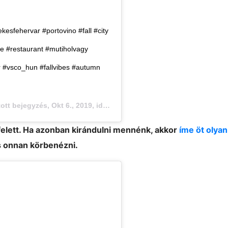
kesfehervar #portovino #fall #city
e #restaurant #mutiholvagy
r #vsco_hun #fallvibes #autumn
tott bejegyzés,
Okt 6., 2019, időpont: 12:01 (PDT időzóna szerint)
elett. Ha azonban kirándulni mennénk, akkor
íme öt olyan 
s onnan körbenézni.