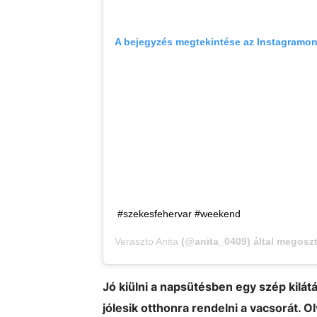
A bejegyzés megtekintése az Instagramo
#szekesfehervar #weekend
Veraszto Anita
(@anita_0409) által megoszt
Jó kiülni a napsütésben egy szép kilá
jólesik otthonra rendelni a vacsorát. O