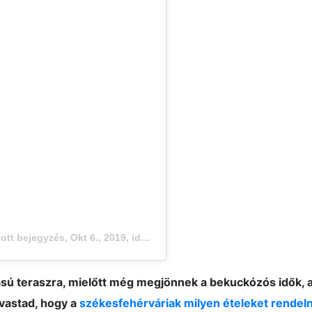
n
ott bejegyzés,
Okt 6., 2019, időpont: 5:43 (PDT időzóna szerint)
tású teraszra, mielőtt még megjönnek a bekuckózós idők, 
lvastad, hogy a
székesfehérváriak milyen ételeket rendel