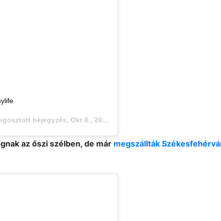
life
egosztott bejegyzés,
Okt 8., 2019, időpont: 2:49 (PDT időzóna szerint)
ognak az őszi szélben, de már
megszállták Székesfehérvár