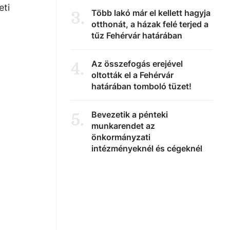
eti
Több lakó már el kellett hagyja
3
.
otthonát, a házak felé terjed a
tűz Fehérvár határában
Az összefogás erejével
4
.
oltották el a Fehérvár
határában tomboló tüzet!
Bevezetik a pénteki
5
.
munkarendet az
önkormányzati
intézményeknél és cégeknél