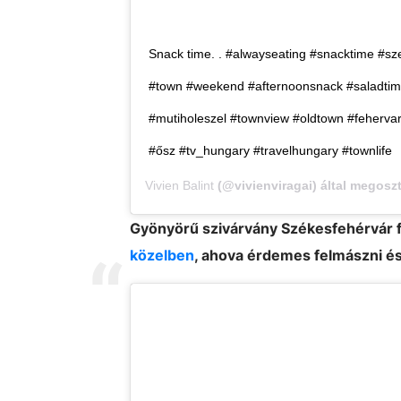
Snack time. . #alwayseating #snacktime #sze
#town #weekend #afternoonsnack #saladtim
#mutiholeszel #townview #oldtown #feherva
#ősz #tv_hungary #travelhungary #townlife
Vivien Balint
(@vivienviragai) által megosz
Gyönyörű szivárvány Székesfehérvár f
közelben
, ahova érdemes felmászni é