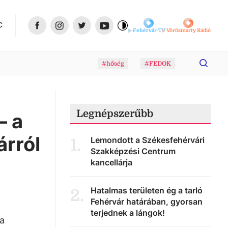
C
Fehérvár-TV
Vörösmarty Rádió
#hőség
#FEDOK
Legnépszerűbb
– a
árról
Lemondott a Székesfehérvári
1
.
Szakképzési Centrum
kancellárja
Hatalmas területen ég a tarló
2
.
Fehérvár határában, gyorsan
terjednek a lángok!
 a