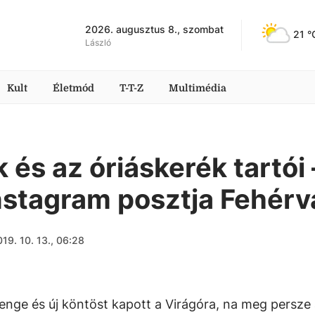
2026. augusztus 8., szombat
21
 °
László
Kult
Életmód
T-T-Z
Multimédia
 és az óriáskerék tartói 
nstagram posztja Fehérv
19. 10. 13., 06:28
llenge és új köntöst kapott a Virágóra, na meg persze