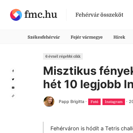
fmc.hu
Fehérvár összeköt
Székesfehérvár
Fejér vármegye
Hírek
6 évnél régebbi cikk
Misztikus fények
hét 10 legjobb I
Papp Brigitta
·
·
20
Fotó
Instagram
Fehérváron is hódít a Tetris cha