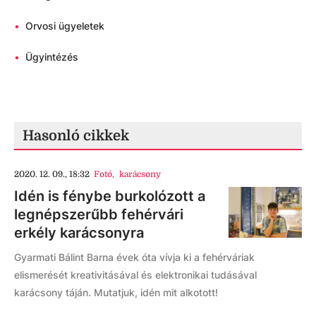
•
Orvosi ügyeletek
•
Ügyintézés
Hasonló cikkek
2020. 12. 09., 18:32
Fotó
,
karácsony
Idén is fénybe burkolózott a
legnépszerűbb fehérvári
erkély karácsonyra
Gyarmati Bálint Barna évek óta vívja ki a fehérváriak
elismerését kreativitásával és elektronikai tudásával
karácsony táján. Mutatjuk, idén mit alkotott!