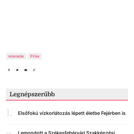
szavazás
Friss
Legnépszerűbb
1
.
Elsőfokú vízkorlátozás lépett életbe Fejérben is
Lemondott a Székesfehérvári Szakképzési