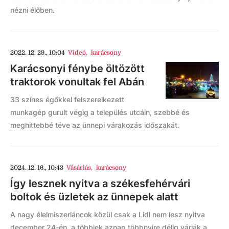
nézni élőben.
2022. 12. 29., 10:04
Videó
,
karácsony
Karácsonyi fénybe öltözött
traktorok vonultak fel Abán
33 színes égőkkel felszerelkezett
munkagép gurult végig a település utcáin, szebbé és
meghittebbé téve az ünnepi várakozás időszakát.
2024. 12. 16., 10:43
Vásárlás
,
karácsony
Így lesznek nyitva a székesfehérvári
boltok és üzletek az ünnepek alatt
A nagy élelmiszerláncok közül csak a Lidl nem lesz nyitva
december 24-én, a többiek aznap többnyire délig várják a