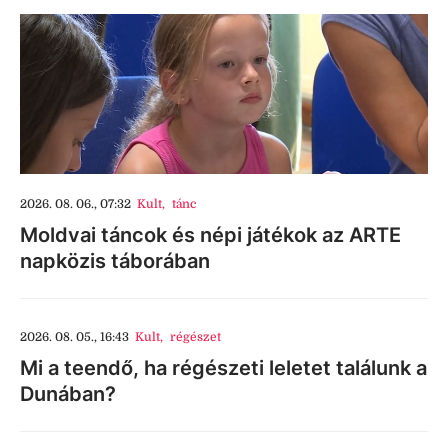
2026. 08. 06., 07:32
Kult
,
tánc
Moldvai táncok és népi játékok az ARTE
napközis táborában
2026. 08. 05., 16:43
Kult
,
régészet
Mi a teendő, ha régészeti leletet találunk a
Dunában?