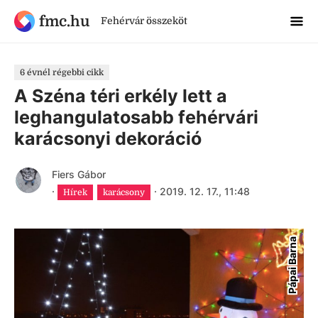
fmc.hu
Fehérvár összeköt
6 évnél régebbi cikk
A Széna téri erkély lett a
leghangulatosabb fehérvári
karácsonyi dekoráció
Fiers Gábor
·
·
2019. 12. 17., 11:48
Hírek
karácsony
Pápai Barna