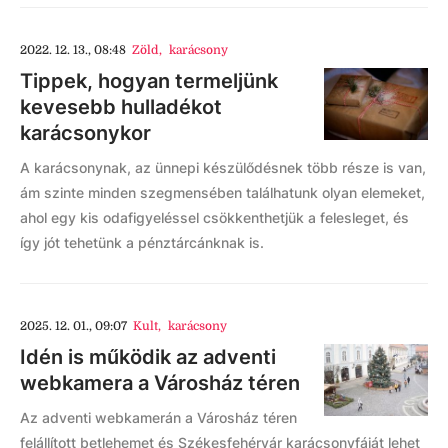
2022. 12. 13., 08:48
Zöld
,
karácsony
Tippek, hogyan termeljünk
kevesebb hulladékot
karácsonykor
A karácsonynak, az ünnepi készülődésnek több része is van,
ám szinte minden szegmensében találhatunk olyan elemeket,
ahol egy kis odafigyeléssel csökkenthetjük a felesleget, és
így jót tehetünk a pénztárcánknak is.
2025. 12. 01., 09:07
Kult
,
karácsony
Idén is működik az adventi
webkamera a Városház téren
Az adventi webkamerán a Városház téren
felállított betlehemet és Székesfehérvár karácsonyfáját lehet