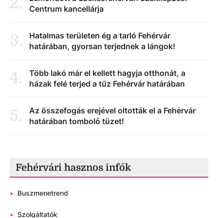
2
.
Centrum kancellárja
Hatalmas területen ég a tarló Fehérvár
3
.
határában, gyorsan terjednek a lángok!
Több lakó már el kellett hagyja otthonát, a
4
.
házak felé terjed a tűz Fehérvár határában
Az összefogás erejével oltották el a Fehérvár
5
.
határában tomboló tüzet!
Fehérvári hasznos infók
•
Buszmenetrend
•
Szolgáltatók