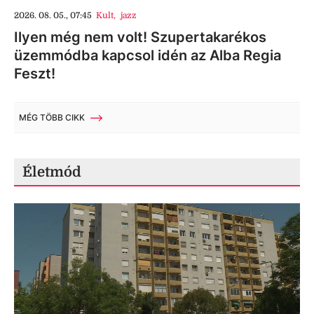
2026. 08. 05., 07:45
Kult
,
jazz
Ilyen még nem volt! Szupertakarékos
üzemmódba kapcsol idén az Alba Regia
Feszt!
MÉG TÖBB CIKK
Életmód