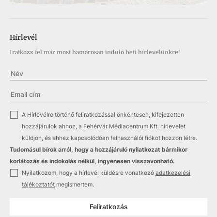
Hírlevél
Iratkozz fel már most hamarosan induló heti hírlevelünkre!
✓
A Hírlevélre történő feliratkozással önkéntesen, kifejezetten
hozzájárulok ahhoz, a Fehérvár Médiacentrum Kft. hírlevelet
küldjön, és ehhez kapcsolódóan felhasználói fiókot hozzon létre.
Tudomásul bírok arról, hogy a hozzájáruló nyilatkozat bármikor
korlátozás és indokolás nélkül, ingyenesen visszavonható.
✓
Nyilatkozom, hogy a hírlevél küldésre vonatkozó
adatkezelési
tájékoztatót
megismertem.
Feliratkozás