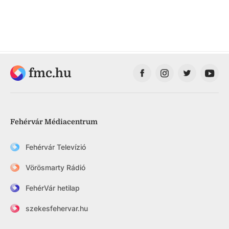
fmc.hu
Fehérvár Médiacentrum
Fehérvár Televízió
Vörösmarty Rádió
FehérVár hetilap
szekesfehervar.hu