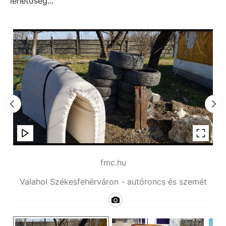
lehetőség...
fmc.hu
ét
Valahol Székesfehérváron - autóroncs és szemét
V