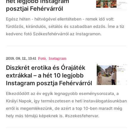
hét legjobb Instagram
posztjai Fehérvárról
Egész héten - hétvégével ellentéteben - remek idő volt:
fürdőzős, kirándulós, sétálós és szabadban edzős. Íme a tíz
kedvenc fotó Székesfehérvárról az Instagramon.
2018. 08. 12., 13:41
Fotó
,
Instagram
Diszkrét erotika és Órajáték
extrákkal – a hét 10 legjobb
Instagram posztja Fehérvárról
Elkezdődött az év egyik legnagyobb eseménysorozata, a
Királyi Napok, így természetesen e heti instaválogatásunkban
erről is megemlékezünk, de azért a top 10-ben maradt még
hely más témájú képeknek is. #szekesfehervar.