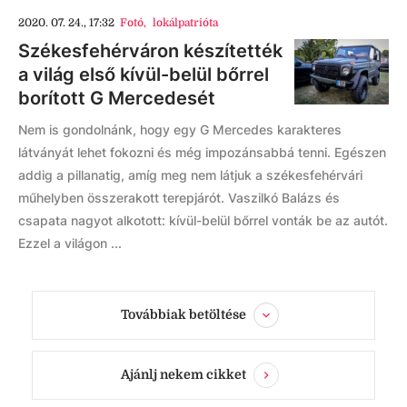
2020. 07. 24., 17:32
Fotó
,
lokálpatrióta
Székesfehérváron készítették
a világ első kívül-belül bőrrel
borított G Mercedesét
Nem is gondolnánk, hogy egy G Mercedes karakteres
látványát lehet fokozni és még impozánsabbá tenni. Egészen
addig a pillanatig, amíg meg nem látjuk a székesfehérvári
műhelyben összerakott terepjárót. Vaszilkó Balázs és
csapata nagyot alkotott: kívül-belül bőrrel vonták be az autót.
Ezzel a világon ...
Továbbiak betöltése
Ajánlj nekem cikket