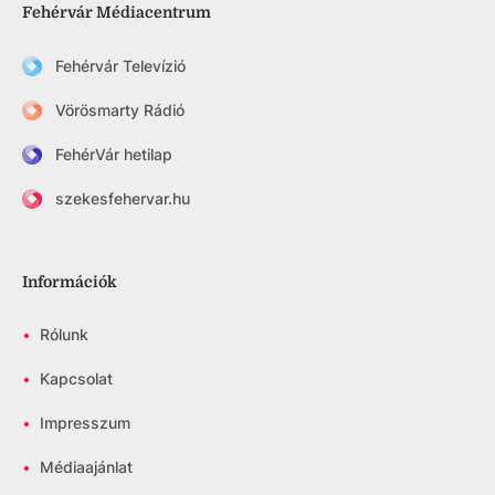
Fehérvár Médiacentrum
Fehérvár Televízió
Vörösmarty Rádió
FehérVár hetilap
szekesfehervar.hu
Információk
•
Rólunk
•
Kapcsolat
•
Impresszum
•
Médiaajánlat