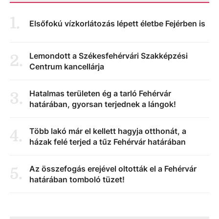
1
.
Elsőfokú vízkorlátozás lépett életbe Fejérben is
Lemondott a Székesfehérvári Szakképzési
2
.
Centrum kancellárja
Hatalmas területen ég a tarló Fehérvár
3
.
határában, gyorsan terjednek a lángok!
Több lakó már el kellett hagyja otthonát, a
4
.
házak felé terjed a tűz Fehérvár határában
Az összefogás erejével oltották el a Fehérvár
5
.
határában tomboló tüzet!