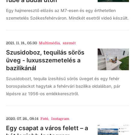
fűbe a Budai úton
Egy hajmeresztő előzés az M7-esen és egy érthetetlen
szemetelés Székesfehérváron. Mindkét esetről videó készült.
2021. 11. 18., 05:30
Multimédia
,
szemét
Szusidoboz, tequilás sörös
üveg - luxusszemetelés a
bazilikánál
Szusidobozt, tequila ízesítésű sörös üveget és egy fehér
borospalackot hagytak a fehérvári bazilika oldalában, pár
lépésre az 1956-os emlékkeresztről.
2020. 07. 26., 08:14
Fotó
,
Instagram
Egy csapat a város felett – a