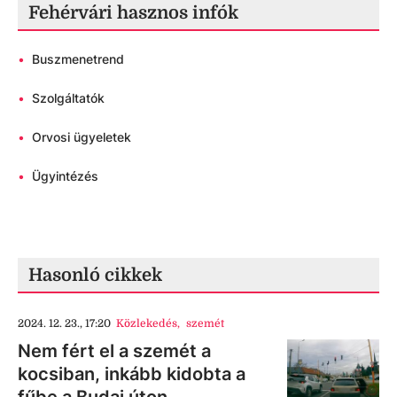
Fehérvári hasznos infók
•
Buszmenetrend
•
Szolgáltatók
•
Orvosi ügyeletek
•
Ügyintézés
Hasonló cikkek
2024. 12. 23., 17:20
Közlekedés
,
szemét
Nem fért el a szemét a
kocsiban, inkább kidobta a