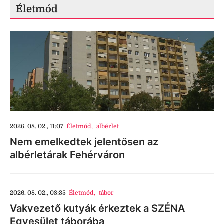
Életmód
2026. 08. 02., 11:07
Életmód
,
albérlet
Nem emelkedtek jelentősen az
albérletárak Fehérváron
2026. 08. 02., 08:35
Életmód
,
tábor
Vakvezető kutyák érkeztek a SZÉNA
Egyesület táborába