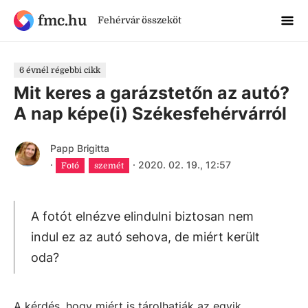
fmc.hu
Fehérvár összeköt
6 évnél régebbi cikk
Mit keres a garázstetőn az autó?
A nap képe(i) Székesfehérvárról
Papp Brigitta
·
·
2020. 02. 19., 12:57
Fotó
szemét
A fotót elnézve elindulni biztosan nem
indul ez az autó sehova, de miért került
oda?
A kérdés, hogy miért is tárolhatják az egyik