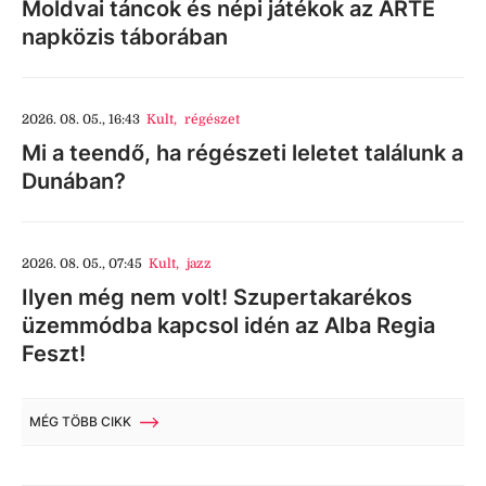
Moldvai táncok és népi játékok az ARTE
napközis táborában
2026. 08. 05., 16:43
Kult
,
régészet
Mi a teendő, ha régészeti leletet találunk a
Dunában?
2026. 08. 05., 07:45
Kult
,
jazz
Ilyen még nem volt! Szupertakarékos
üzemmódba kapcsol idén az Alba Regia
Feszt!
MÉG TÖBB CIKK