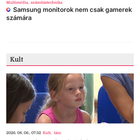
Multimédia
,
számítástechnika
Samsung monitorok nem csak gamerek
számára
Kult
2026. 08. 06., 07:32
Kult
,
tánc