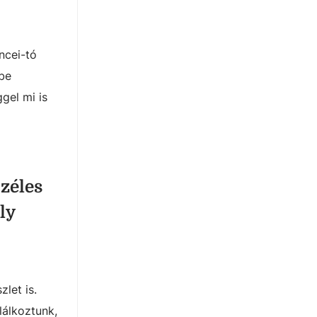
ncei-tó
sbe
ggel mi is
Széles
ly
let is.
lálkoztunk,