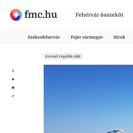
fmc.hu
Fehérvár összeköt
Székesfehérvár
Fejér vármegye
Hírek
6 évnél régebbi cikk