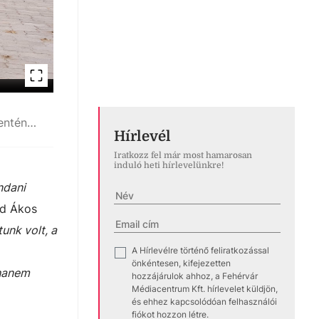
Mély víz és sekély pancsoló is van a part mentén
Hírlevél
Iratkozz fel már most hamarosan
induló heti hírlevelünkre!
ndani
rd Ákos
unk volt, a
A Hírlevélre történő feliratkozással
✓
önkéntesen, kifejezetten
 hanem
hozzájárulok ahhoz, a Fehérvár
Médiacentrum Kft. hírlevelet küldjön,
és ehhez kapcsolódóan felhasználói
fiókot hozzon létre.