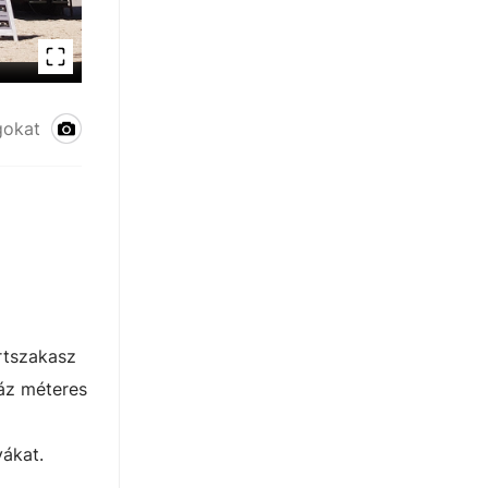
fmc.hu
gokat
rtszakasz
záz méteres
yákat.