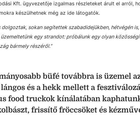
dási Kft. ügyvezetője izgalmas részleteket árult el arról, h
amokra készülhetnek még az ide látogatók.
s dolgoztak, sokan segítettek szabadidejükben, hétvégén is, 
y üzemeltetünk egy strandot: próbálunk egy olyan közösségi 
zág bármely részéről.”
ományosabb büfé továbbra is üzemel a
 lángos és a hekk mellett a fesztiváloz
kus food truckok kínálatában kaphatun
kolbászt, frissítő fröccsöket és kézműv