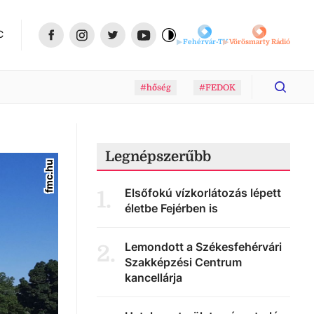
C
Fehérvár-TV
Vörösmarty Rádió
#hőség
#FEDOK
Legnépszerűbb
fmc.hu
Elsőfokú vízkorlátozás lépett
1
.
életbe Fejérben is
Lemondott a Székesfehérvári
2
.
Szakképzési Centrum
kancellárja