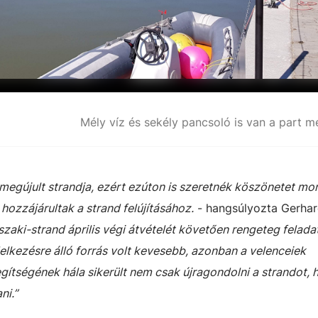
 megújult strandja, ezért ezúton is szeretnék köszönetet mo
ozzájárultak a strand felújításához.
- hangsúlyozta Gerha
szaki-strand április végi átvételét követően rengeteg feladat
elkezésre álló forrás volt kevesebb, azonban a velenceiek
gítségének hála sikerült nem csak újragondolni a strandot,
ni.”