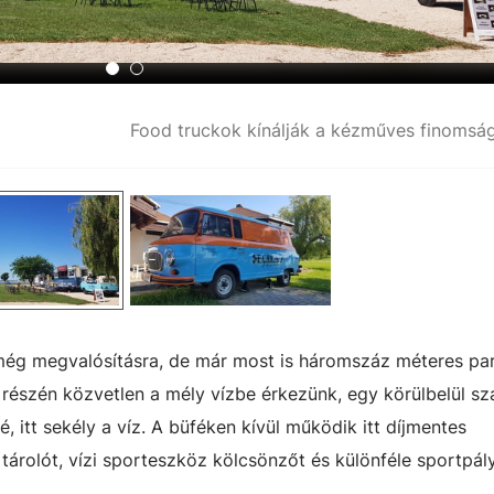
Food truckok kínálják a kézműves finomsá
r még megvalósításra, de már most is háromszáz méteres pa
 részén közvetlen a mély vízbe érkezünk, egy körülbelül s
 itt sekély a víz. A büféken kívül működik itt díjmentes
tárolót, vízi sporteszköz kölcsönzőt és különféle sportpál