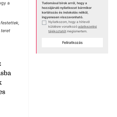
ogy a
Tudomásul bírok arról, hogy a
hozzájáruló nyilatkozat bármikor
korlátozás és indokolás nélkül,
ingyenesen visszavonható.
Nyilatkozom, hogy a hírlevél
✓
festettek,
küldésre vonatkozó
adatkezelési
teret
tájékoztatót
megismertem.
Feliratkozás
z
ásba
k
es