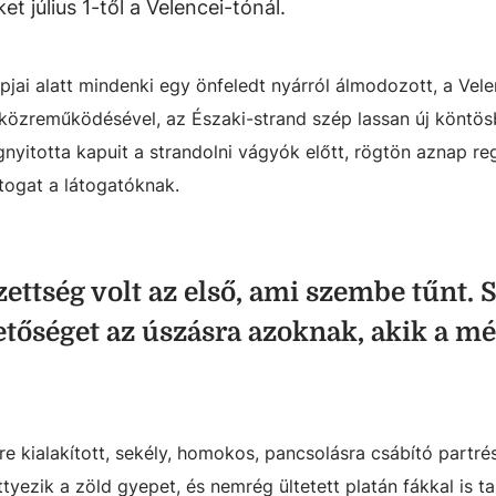
t július 1-től a Velencei-tónál.
jai alatt mindenki egy önfeledt nyárról álmodozott, a Vele
 közreműködésével, az Északi-strand szép lassan új köntö
egnyitotta kapuit a strandolni vágyók előtt, rögtön aznap re
togat a látogatóknak.
zettség volt az első, ami szembe tűnt. 
etőséget az úszásra azoknak, akik a mé
e kialakított, sekély, homokos, pancsolásra csábító partrész
ezik a zöld gyepet, és nemrég ültetett platán fákkal is ta