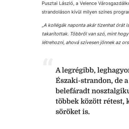
Pusztai László, a Velence Városgazdálko
strandoláson kívül milyen színes progr
„A kollégák naponta akár tizenhat órát i
takarítottak. Többről van szó, mint hog
létrehozni, ahová szívesen jönnek az ors
A legrégibb, leghagy
Északi-strandon, de a
belefáradt nosztalgi
többek között rétest, 
söröket is.