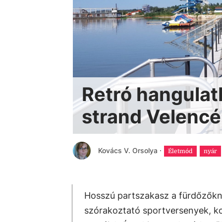
Retró hangulatb
strand Velenc
Kovács V. Orsolya
·
Életmód
nyár
Hosszú partszakasz a fürdőzőkn
szórakoztató sportversenyek, ko