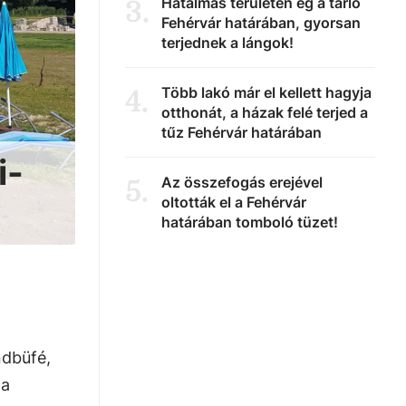
Hatalmas területen ég a tarló
3
.
Fehérvár határában, gyorsan
terjednek a lángok!
Több lakó már el kellett hagyja
4
.
otthonát, a házak felé terjed a
tűz Fehérvár határában
i-
Az összefogás erejével
5
.
oltották el a Fehérvár
határában tomboló tüzet!
ndbüfé,
 a