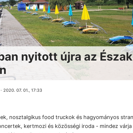
an nyitott újra az Észak
én
·
2020. 07. 01., 17:33
ek, nosztalgikus food truckok és hagyományos stra
ncertek, kertmozi és közösségi iroda - mindez várja