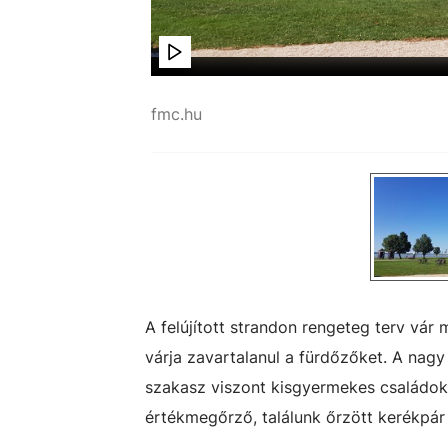
fmc.hu
A felújított strandon rengeteg terv vá
várja zavartalanul a fürdőzőket. A nagy
szakasz viszont kisgyermekes családoké,
értékmegőrző, találunk őrzött kerékpár 