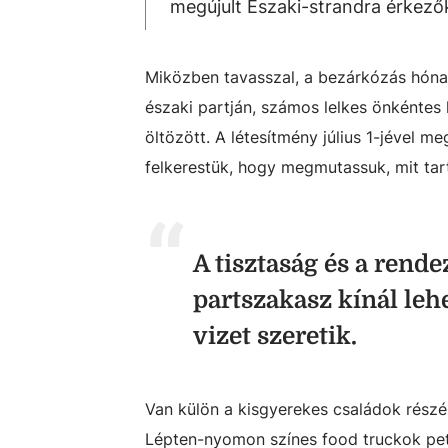
megújult Északi-strandra érkezőke
Miközben tavasszal, a bezárkózás hónap
északi partján, számos lelkes önkéntes
öltözött. A létesítmény július 1-jével m
felkerestük, hogy megmutassuk, mit tar
A tisztaság és a rende
partszakasz kínál leh
vizet szeretik.
Van külön a kisgyerekes családok részér
Lépten-nyomon színes food truckok petty