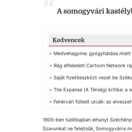
A somogyvári kastélyb
Kedvencek
Medvehagyma: gyógyhatása miatt b
Rég elfeledett Cartoon Network raj
Saját fizetőeszközt vezet be Székes
The Expanse (A Térség) kritika: a s
Fehérvári fülledt utcák: az elves
1905-ben tüdőbajban elhunyt Széchényi I
Szavunkat ne felejtsük, Somogyvárra m