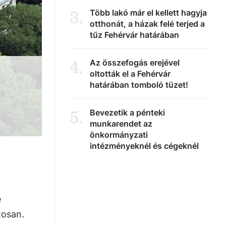
Több lakó már el kellett hagyja
3
.
otthonát, a házak felé terjed a
tűz Fehérvár határában
Az összefogás erejével
4
.
oltották el a Fehérvár
határában tomboló tüzet!
Bevezetik a pénteki
5
.
munkarendet az
önkormányzati
intézményeknél és cégeknél
e
tosan.