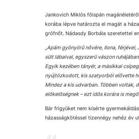
Jankovich Miklós főispán magánéletéről 
korába lépve határozta el magát a háza
grófnőt. Nádasdy Borbála szeretettel e
„Apám gyönyörű nővére, Ilona, férjével,
sült lábaival, egyszerű vászon ruhájába
Egyik kezében tányér, a másikkal csipeg
nyújtózkodott, kis szatyorból elővette ho
Mindez a kis udvarban. Többen voltak, d
előkelőségnek – ezt idős korára is megőr
Bár frigyüket nem kísérte gyermekáldás
házasságkötéssel tizennégy nehéz év utá