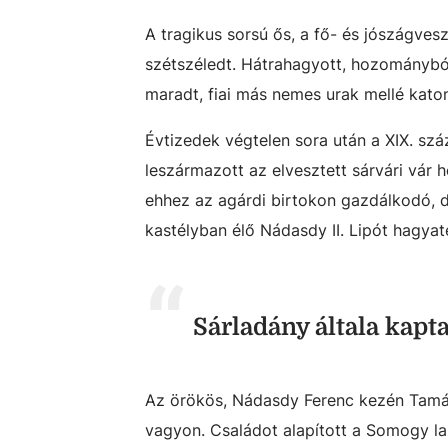
A tragikus sorsú ős, a fő- és jószágves
szétszéledt. Hátrahagyott, hozományból
maradt, fiai más nemes urak mellé kato
Évtizedek végtelen sora után a XIX. sz
leszármazott az elvesztett sárvári vár 
ehhez az agárdi birtokon gazdálkodó, 
kastélyban élő Nádasdy II. Lipót hagyaté
Sárladány általa kapt
Az örökös, Nádasdy Ferenc kezén Tamás 
vagyon. Családot alapított a Somogy lan