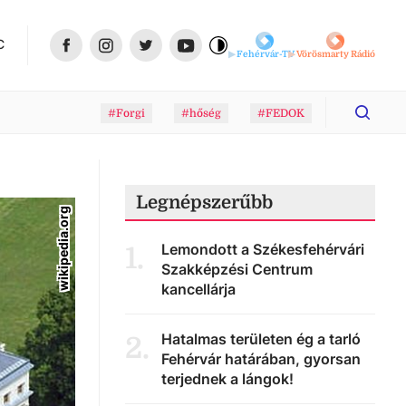
C
Fehérvár-TV
Vörösmarty Rádió
#Forgi
#hőség
#FEDOK
Legnépszerűbb
wikipedia.org
Lemondott a Székesfehérvári
1
.
Szakképzési Centrum
kancellárja
Hatalmas területen ég a tarló
2
.
Fehérvár határában, gyorsan
terjednek a lángok!