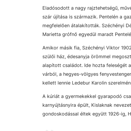
Eladósodott a nagy rajztehetségű, művé
szár újítása is származik. Pentelén a ga
megfelelően átalakították. Széchényi D
Marietta grófnő egyedül maradt Pentelé
Amikor másik fia, Széchényi Viktor 19
szülői ház, édesanyja örömmel megosztott
alapított családot. Ide hozta feleségét 
várból, a hegyes-völgyes fenyvestenge
kellett lennie Ledebur Karolin szerelmén
A kúriát a gyermekekkel gyarapodó csal
karnyújtásnyira épült, Kislaknak neveze
gondoskodással éltek együtt 1926-ig, H