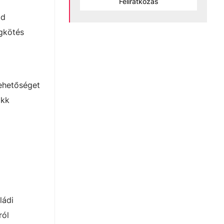
Feliratkozás
ád
ágkötés
lehetőséget
okk
ládi
ról