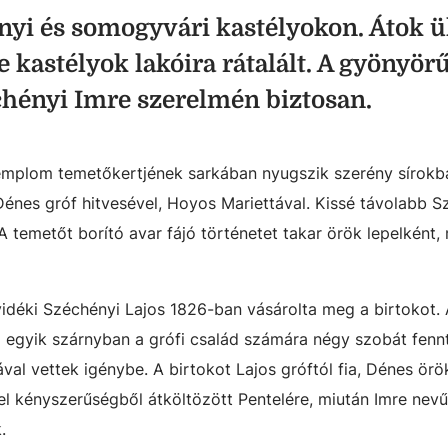
nyi és somogyvári kastélyokon. Átok ül
 kastélyok lakóira rátalált. A gyönyör
chényi Imre szerelmén biztosan.
-templom temetőkertjének sarkában nyugszik szerény sírokb
Dénes gróf hitvesével, Hoyos Mariettával. Kissé távolabb S
. A temetőt borító avar fájó történetet takar örök lepelként
vidéki Széchényi Lajos 1826-ban vásárolta meg a birtokot. A
z egyik szárnyban a grófi család számára négy szobát fennt
al vettek igénybe. A birtokot Lajos gróftól fia, Dénes örök
l kényszerűségből átköltözött Pentelére, miután Imre nevű
.