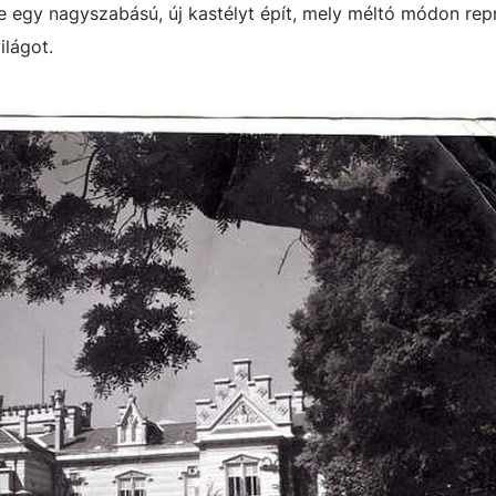
 egy nagyszabású, új kastélyt épít, mely méltó módon repr
ilágot.