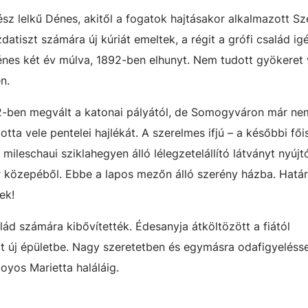
sz lelkű Dénes, akitől a fogatok hajtásakor alkalmazott Sz
zdatiszt számára új kúriát emeltek, a régit a grófi család i
énes két év múlva, 1892-ben elhunyt. Nem tudott gyökeret v
n.
02-ben megvált a katonai pályától, de Somogyváron már ne
a vele pentelei hajlékát. A szerelmes ifjú – a későbbi főis
a mileschaui sziklahegyen álló lélegzetelállító látványt nyúj
r közepéből. Ebbe a lapos mezőn álló szerény házba. Hatá
ek!
ád számára kibővítették. Édesanyja átköltözött a fiától
tt új épületbe. Nagy szeretetben és egymásra odafigyelésse
oyos Marietta haláláig.