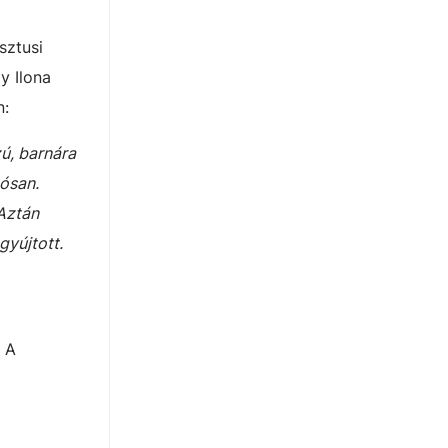
sztusi
y Ilona
n:
zú, barnára
gósan.
 Aztán
gyújtott.
. A