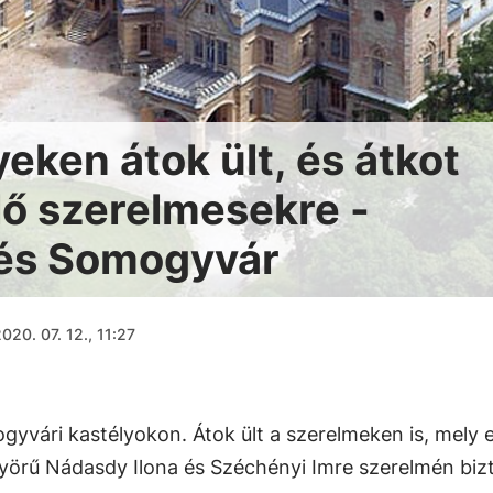
eken átok ült, és átkot
lő szerelmesekre -
és Somogyvár
020. 07. 12., 11:27
gyvári kastélyokon. Átok ült a szerelmeken is, mely 
önyörű Nádasdy Ilona és Széchényi Imre szerelmén biz