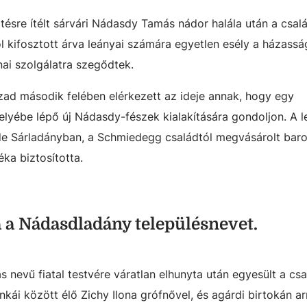
ztésre ítélt sárvári Nádasdy Tamás nádor halála után a csal
 kifosztott árva leányai számára egyetlen esély a házass
nai szolgálatra szegődtek.
ázad második felében elérkezett az ideje annak, hogy egy
helyébe lépő új Nádasdy-fészek kialakítására gondoljon. A 
de Sárladányban, a Schmiedegg családtól megvásárolt bar
ka biztosította.
a a Nádasdladány településnevet.
nevű fiatal testvére váratlan elhunyta után egyesült a csa
kái között élő Zichy Ilona grófnővel, és agárdi birtokán ar