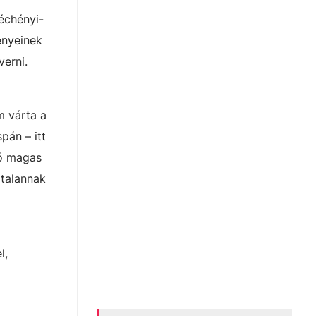
échényi-
gényeinek
erni.
m várta a
pán – itt
tó magas
rtalannak
l,