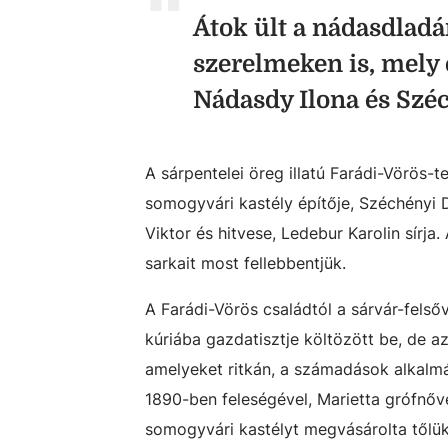
Átok ült a nádasdladá
szerelmeken is, mely e
Nádasdy Ilona és Szé
A sárpentelei öreg illatú Farádi-Vörös
somogyvári kastély építője, Széchényi 
Viktor és hitvese, Ledebur Karolin sírja
sarkait most fellebbentjük.
A Farádi-Vörös családtól a sárvár-felső
kúriába gazdatisztje költözött be, de a
amelyeket ritkán, a számadások alkalmáv
1890-ben feleségével, Marietta grófnőve
somogyvári kastélyt megvásárolta tőlük