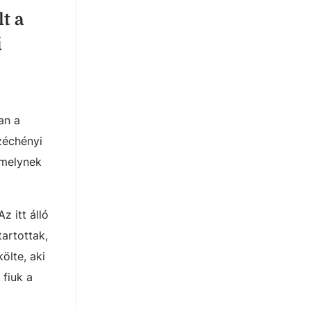
t a
ű
an a
zéchényi
, melynek
z itt álló
artottak,
ölte, aki
 fiuk a