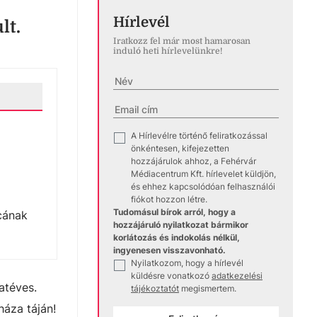
Hírlevél
lt.
Iratkozz fel már most hamarosan
induló heti hírlevelünkre!
A Hírlevélre történő feliratkozással
✓
önkéntesen, kifejezetten
hozzájárulok ahhoz, a Fehérvár
Médiacentrum Kft. hírlevelet küldjön,
és ehhez kapcsolódóan felhasználói
fiókot hozzon létre.
Tudomásul bírok arról, hogy a
rcának
hozzájáruló nyilatkozat bármikor
korlátozás és indokolás nélkül,
ingyenesen visszavonható.
Nyilatkozom, hogy a hírlevél
✓
küldésre vonatkozó
adatkezelési
atéves.
tájékoztatót
megismertem.
áza táján!