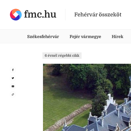
fmc.hu
Fehérvár összeköt
Székesfehérvár
Fejér vármegye
Hírek
6 évnél régebbi cikk