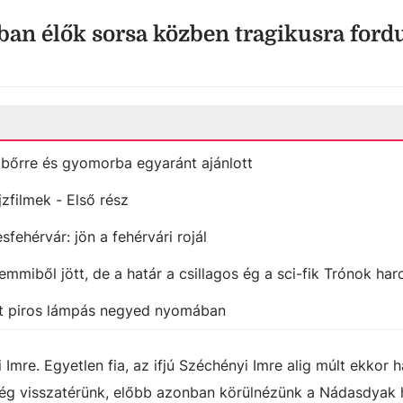
an élők sorsa közben tragikusra fordu
őrre és gyomorba egyaránt ajánlott
zfilmek - Első rész
fehérvár: jön a fehérvári rojál
emmiből jött, de a határ a csillagos ég a sci-fik Trónok ha
zett piros lámpás negyed nyomában
mre. Egyetlen fia, az ifjú Széchényi Imre alig múlt ekkor h
ég visszatérünk, előbb azonban körülnézünk a Nádasdyak h