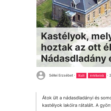
Kastélyok, mely
hoztak az ott é
Nádasdladány 
Séllei Erzsébet
·
·
2
Kult
értékeink
Átok ült a nádasdladányi és somo
kastélyok lakóira rátalált. A gy