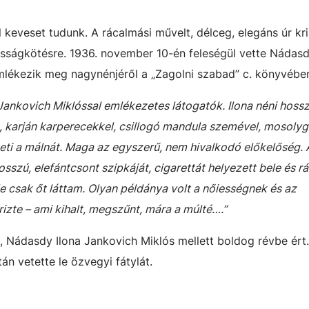
keveset tudunk. A rácalmási művelt, délceg, elegáns úr kri
sságkötésre. 1936. november 10-én feleségül vette Nádasd
mlékezik meg nagynénjéről a „Zagolni szabad” c. könyvébe
 Jankovich Miklóssal emlékezetes látogatók. Ilona néni hoss
n, karján karperecekkel, csillogó mandula szemével, mosoly
eti a málnát. Maga az egyszerű, nem hivalkodó előkelőség.
sszú, elefántcsont szipkáját, cigarettát helyezett bele és rá
e csak őt láttam. Olyan példánya volt a nőiességnek és az
izte – ami kihalt, megszűnt, mára a múlté….”
, Nádasdy Ilona Jankovich Miklós mellett boldog révbe ért
n vetette le özvegyi fátylát.