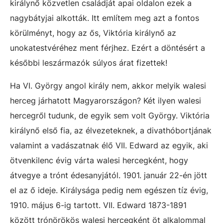
királynő közvetlen családját apai oldalon ezek a
nagybátyjai alkották. Itt említem meg azt a fontos
körülményt, hogy az ős, Viktória királynő az
unokatestvéréhez ment férjhez. Ezért a döntésért a
későbbi leszármazók súlyos árat fizettek!
Ha VI. György angol király nem, akkor melyik walesi
herceg járhatott Magyarországon? Két ilyen walesi
hercegről tudunk, de egyik sem volt György. Viktória
királynő első fia, az élvezeteknek, a divathóbortjának
valamint a vadászatnak élő VII. Edward az egyik, aki
ötvenkilenc évig várta walesi hercegként, hogy
átvegye a trónt édesanyjától. 1901. január 22-én jött
el az ő ideje. Királysága pedig nem egészen tíz évig,
1910. május 6-ig tartott. VII. Edward 1873-1891
között trónörökös walesi hercegként öt alkalommal