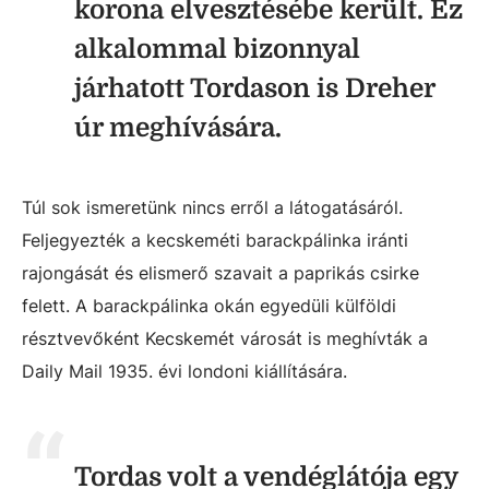
korona elvesztésébe került. Ez
alkalommal bizonnyal
járhatott Tordason is Dreher
úr meghívására.
Túl sok ismeretünk nincs erről a látogatásáról.
Feljegyezték a kecskeméti barackpálinka iránti
rajongását és elismerő szavait a paprikás csirke
felett. A barackpálinka okán egyedüli külföldi
résztvevőként Kecskemét városát is meghívták a
Daily Mail 1935. évi londoni kiállítására.
Tordas volt a vendéglátója egy