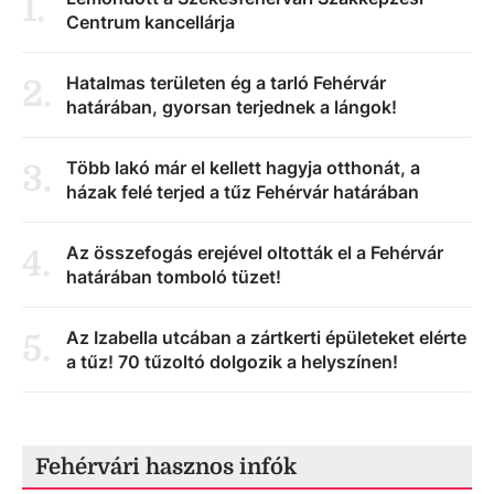
1
.
Centrum kancellárja
Hatalmas területen ég a tarló Fehérvár
2
.
határában, gyorsan terjednek a lángok!
Több lakó már el kellett hagyja otthonát, a
3
.
házak felé terjed a tűz Fehérvár határában
Az összefogás erejével oltották el a Fehérvár
4
.
határában tomboló tüzet!
Az Izabella utcában a zártkerti épületeket elérte
5
.
a tűz! 70 tűzoltó dolgozik a helyszínen!
Fehérvári hasznos infók