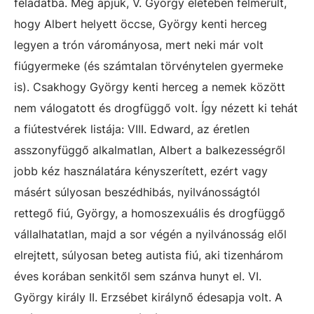
feladatba. Még apjuk, V. György életében felmerült,
hogy Albert helyett öccse, György kenti herceg
legyen a trón várományosa, mert neki már volt
fiúgyermeke (és számtalan törvénytelen gyermeke
is). Csakhogy György kenti herceg a nemek között
nem válogatott és drogfüggő volt. Így nézett ki tehát
a fiútestvérek listája: VIII. Edward, az éretlen
asszonyfüggő alkalmatlan, Albert a balkezességről
jobb kéz használatára kényszerített, ezért vagy
másért súlyosan beszédhibás, nyilvánosságtól
rettegő fiú, György, a homoszexuális és drogfüggő
vállalhatatlan, majd a sor végén a nyilvánosság elől
elrejtett, súlyosan beteg autista fiú, aki tizenhárom
éves korában senkitől sem szánva hunyt el. VI.
György király II. Erzsébet királynő édesapja volt. A