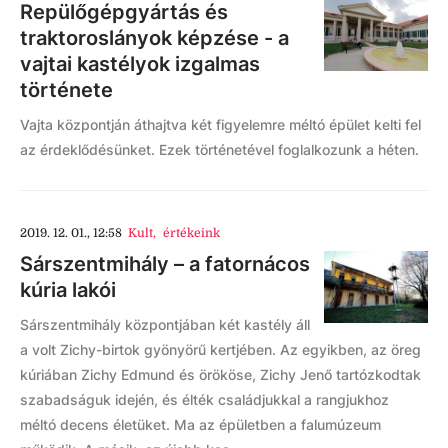
Repülőgépgyártás és
traktoroslányok képzése - a
vajtai kastélyok izgalmas
története
Vajta központján áthajtva két figyelemre méltó épület kelti fel
az érdeklődésünket. Ezek történetével foglalkozunk a héten.
2019. 12. 01., 12:58
Kult
,
értékeink
Sárszentmihály – a fatornácos
kúria lakói
Sárszentmihály központjában két kastély áll
a volt Zichy-birtok gyönyörű kertjében. Az egyikben, az öreg
kúriában Zichy Edmund és örököse, Zichy Jenő tartózkodtak
szabadságuk idején, és élték családjukkal a rangjukhoz
méltó decens életüket. Ma az épületben a falumúzeum