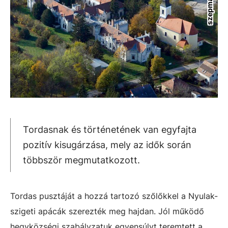
Tordasnak és történetének van egyfajta
pozitív kisugárzása, mely az idők során
többször megmutatkozott.
Tordas pusztáját a hozzá tartozó szőlőkkel a Nyulak-
szigeti apácák szerezték meg hajdan. Jól működő
hegyközségi szabályzatuk egyensúlyt teremtett a