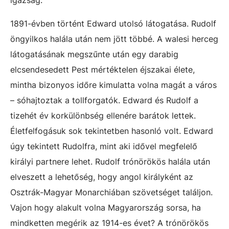
1891-évben történt Edward utolsó látogatása. Rudolf
öngyilkos halála után nem jött többé. A walesi herceg
látogatásának megszűnte után egy darabig
elcsendesedett Pest mértéktelen éjszakai élete,
mintha bizonyos időre kimulatta volna magát a város
– sóhajtoztak a tollforgatók. Edward és Rudolf a
tizehét év korkülönbség ellenére barátok lettek.
Életfelfogásuk sok tekintetben hasonló volt. Edward
úgy tekintett Rudolfra, mint aki idővel megfelelő
királyi partnere lehet. Rudolf trónörökös halála után
elveszett a lehetőség, hogy angol királyként az
Osztrák-Magyar Monarchiában szövetséget találjon.
Vajon hogy alakult volna Magyarország sorsa, ha
mindketten megérik az 1914-es évet? A trónörökös