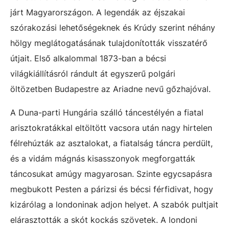
járt Magyarországon. A legendák az éjszakai
szórakozási lehetőségeknek és Krúdy szerint néhány
hölgy meglátogatásának tulajdonították visszatérő
útjait. Első alkalommal 1873-ban a bécsi
világkiállításról rándult át egyszerű polgári
öltözetben Budapestre az Ariadne nevű gőzhajóval.
A Duna-parti Hungária szálló táncestélyén a fiatal
arisztokratákkal eltöltött vacsora után nagy hirtelen
félrehúzták az asztalokat, a fiatalság táncra perdült,
és a vidám mágnás kisasszonyok megforgatták
táncosukat amúgy magyarosan. Szinte egycsapásra
megbukott Pesten a párizsi és bécsi férfidivat, hogy
kizárólag a londoninak adjon helyet. A szabók pultjait
elárasztották a skót kockás szövetek. A londoni