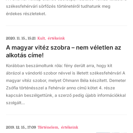
székesfehérvári sörfőzés történetéről tudhatunk meg
érdekes részleteket.
2020. 11. 15., 15:21
Kult
,
értékeink
A magyar vitéz szobra – nem véletlen az
alkotás címe!
Korábban beszámoltunk róla: fény derült arra, hogy kit
ábrázol a vándorló szobor névvel is illetett székesfehérvári A
magyar vitéz szobor, melyet Ohmann Béla készített. Demeter
Zsófia történésszel a Fehérvár anno című kötet 4. része
kapcsán beszélgettünk, a szerző pedig újabb információkkal
szolgált...
2019. 12. 15., 17:09
Történelem
,
értékeink