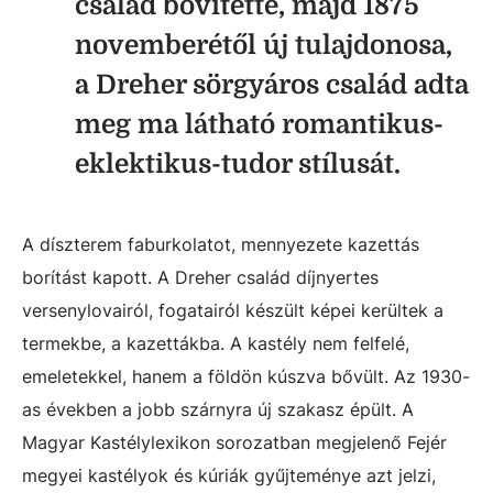
család bővítette, majd 1875
novemberétől új tulajdonosa,
a Dreher sörgyáros család adta
meg ma látható romantikus-
eklektikus-tudor stílusát.
A díszterem faburkolatot, mennyezete kazettás
borítást kapott. A Dreher család díjnyertes
versenylovairól, fogatairól készült képei kerültek a
termekbe, a kazettákba. A kastély nem felfelé,
emeletekkel, hanem a földön kúszva bővült. Az 1930-
as években a jobb szárnyra új szakasz épült. A
Magyar Kastélylexikon sorozatban megjelenő Fejér
megyei kastélyok és kúriák gyűjteménye azt jelzi,