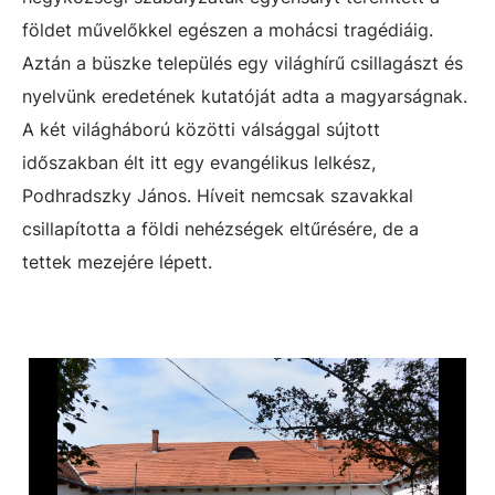
földet művelőkkel egészen a mohácsi tragédiáig.
Aztán a büszke település egy világhírű csillagászt és
nyelvünk eredetének kutatóját adta a magyarságnak.
A két világháború közötti válsággal sújtott
időszakban élt itt egy evangélikus lelkész,
Podhradszky János. Híveit nemcsak szavakkal
csillapította a földi nehézségek eltűrésére, de a
tettek mezejére lépett.