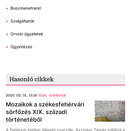
•
Buszmenetrend
•
Szolgáltatók
•
Orvosi ügyeletek
•
Ügyintézés
Hasonló cikkek
2020. 02. 16., 13:26
Kult
,
értékeink
Mozaikok a székesfehérvári
sörfőzés XIX. századi
történetéből
A Fehérvár hetilap állandó szerzője, Asztalos Tamás tollából a