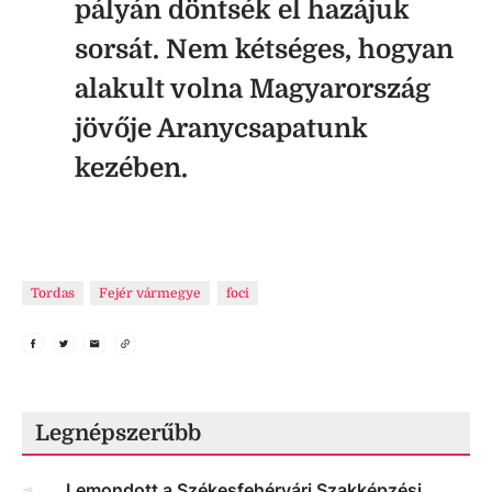
pályán döntsék el hazájuk
sorsát. Nem kétséges, hogyan
alakult volna Magyarország
jövője Aranycsapatunk
kezében.
Tordas
Fejér vármegye
foci
Legnépszerűbb
Lemondott a Székesfehérvári Szakképzési