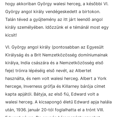
hogy akkoriban György walesi herceg, a későbbi VI.
György angol király vendégeskedett a birtokon.
Talán téved a gyűjtemény az itt járt leendő angol
király személyében. Időzzünk el e témánál most egy
kicsit!
VI. György angol király (pontosabban az Egyesült
Királyság és a Brit Nemzetközösség domíniumainak
királya, India császára és a Nemzetközösség első
feje) trónra lépéséig első nevét, az Albertet
használta, és nem volt walesi herceg. Albert a York
hercege, Inverness grófja és Killarney bárója címet
kapta apjától. Bátyja, az első fiú, Edward volt a
walesi herceg. A kicsapongó életű Edward apja halála
után, 1936. január 20-tól foglalhatta el a trónt VIII.