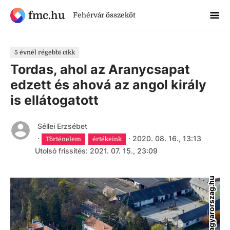
fmc.hu
Fehérvár összeköt
5 évnél régebbi cikk
Tordas, ahol az Aranycsapat
edzett és ahová az angol király
is ellátogatott
Séllei Erzsébet
·
·
2020. 08. 16., 13:13
Történelem
értékeink
Utolsó frissítés: 2021. 07. 15., 23:09
szepmagyarorszag.hu