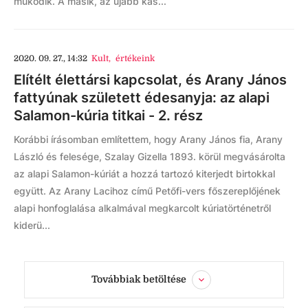
működik. A másik, az újabb kas...
2020. 09. 27., 14:32
Kult
,
értékeink
Elítélt élettársi kapcsolat, és Arany János
fattyúnak született édesanyja: az alapi
Salamon-kúria titkai - 2. rész
Korábbi írásomban említettem, hogy Arany János fia, Arany
László és felesége, Szalay Gizella 1893. körül megvásárolta
az alapi Salamon-kúriát a hozzá tartozó kiterjedt birtokkal
együtt. Az Arany Lacihoz című Petőfi-vers főszereplőjének
alapi honfoglalása alkalmával megkarcolt kúriatörténetről
kiderü...
Továbbiak betöltése