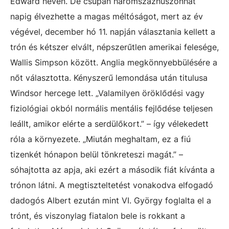
Edward néven. De csupán háromszázhuszonhat
napig élvezhette a magas méltóságot, mert az év
végével, december hó 11. napján választania kellett a
trón és kétszer elvált, népszerűtlen amerikai felesége,
Wallis Simpson között. Anglia megkönnyebbülésére a
nőt választotta. Kényszerű lemondása után titulusa
Windsor hercege lett. „Valamilyen öröklődési vagy
fiziológiai okból normális mentális fejlődése teljesen
leállt, amikor elérte a serdülőkort.” – így vélekedett
róla a környezete. „Miután meghaltam, ez a fiú
tizenkét hónapon belül tönkreteszi magát.” –
sóhajtotta az apja, aki ezért a második fiát kívánta a
trónon látni. A megtiszteltetést vonakodva elfogadó
dadogós Albert ezután mint VI. György foglalta el a
trónt, és viszonylag fiatalon bele is rokkant a