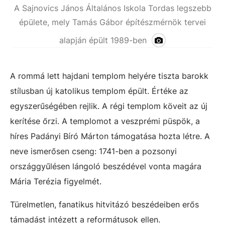
A Sajnovics János Általános Iskola Tordas legszebb
épülete, mely Tamás Gábor építészmérnök tervei
alapján épült 1989-ben
A rommá lett hajdani templom helyére tiszta barokk
stílusban új katolikus templom épült. Értéke az
egyszerűségében rejlik. A régi templom köveit az új
kerítése őrzi. A templomot a veszprémi püspök, a
híres Padányi Bíró Márton támogatása hozta létre. A
neve ismerősen cseng: 1741-ben a pozsonyi
országgyűlésen lángoló beszédével vonta magára
Mária Terézia figyelmét.
Türelmetlen, fanatikus hitvitázó beszédeiben erős
támadást intézett a reformátusok ellen.