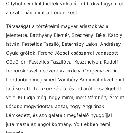
Cityből nem küldhettek volna át jobb divatügynököt
a csatornán, mint a trónörököst.
Társaságát a történelmi magyar arisztokrácia
jelentette. Batthyány Elemér, Széchényi Béla, Károlyi
István, Festetics Tasziló, Esterházy Lajos, Andrássy
Gyula grófok. Ferenc József császárral vadászott
Gödöllőn, Festetics Taszilóval Keszthelyen, Rudolf
trónörökössel medvére az erdélyi Görgényben. A
Londonban megismert Vámbéry Árminnal okvetlenül
találkozott, Törökországról és Indiáról beszélgetett
vele. Ki tudja még, hogy miről, mert Vámbéry Ármint
később megvádolták azzal, hogy Angliának
kémkedett, és szolgálatait megfelelő nyugdíjjal
jutalmazta az angol kormány. Volt ebben némi
igazság.