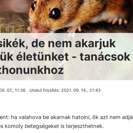
sikék, de nem akarjuk
ük életünket - tanácsok
thonunkhoz
9. 07., 11:36
Utolsó frissítés: 2021. 09. 14., 21:43
nt: ha valahova be akarnak hatolni, ők azt nem adják
s komoly betegségeket is terjeszthetnek.