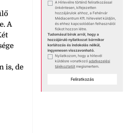
A Hírlevélre történő feliratkozással
✓
önkéntesen, kifejezetten
ülő
hozzájárulok ahhoz, a Fehérvár
Médiacentrum Kft. hírlevelet küldjön,
e. A
és ehhez kapcsolódóan felhasználói
fiókot hozzon létre.
Két
Tudomásul bírok arról, hogy a
hozzájáruló nyilatkozat bármikor
sége
korlátozás és indokolás nélkül,
ingyenesen visszavonható.
Nyilatkozom, hogy a hírlevél
✓
küldésre vonatkozó
adatkezelési
 is, de
tájékoztatót
megismertem.
Feliratkozás