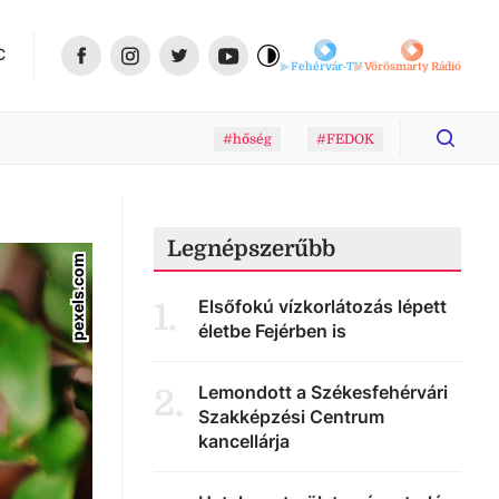
C
Fehérvár-TV
Vörösmarty Rádió
#hőség
#FEDOK
Legnépszerűbb
pexels.com
Elsőfokú vízkorlátozás lépett
1
.
életbe Fejérben is
Lemondott a Székesfehérvári
2
.
Szakképzési Centrum
kancellárja