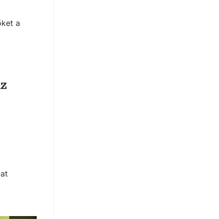
őket a
az
lat