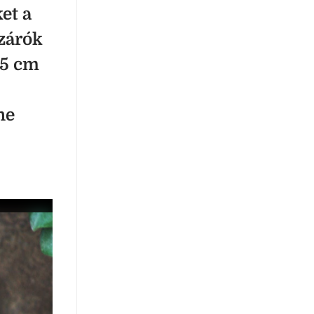
et a
szárók
,5 cm
ne