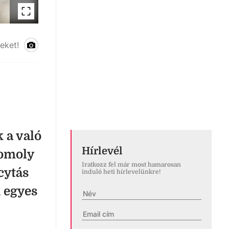
eket!
 a való
Hírlevél
komoly
Iratkozz fel már most hamarosan
cytás
induló heti hírlevelünkre!
 egyes