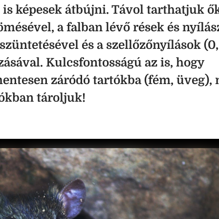
is képesek átbújni. Távol tarthatjuk ők
mésével, a falban lévő rések és nyílá
züntetésével és a szellőzőnyílások (0
ásával. Kulcsfontosságú az is, hogy
entesen záródó tartókba (fém, üveg), 
kban tároljuk!