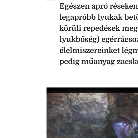
Egészen apró réseken 
legapróbb lyukak betö
körüli repedések megs
lyukbőség) egérrácsoz
élelmiszereinket légm
pedig műanyag zacskó