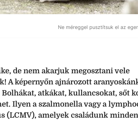
Ne méreggel pusztítsuk el az eger
ike, de nem akarjuk megosztani vele
ük! A képernyőn ajnározott aranyoskánk
. Bolhákat, atkákat, kullancsokat, sőt 
het. Ilyen a szalmonella vagy a lympho
us (LCMV), amelyek családunk minden
.