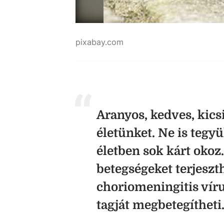
pixabay.com
Aranyos, kedves, kics
életünket. Ne is tegy
életben sok kárt okoz
betegségeket terjeszt
choriomeningitis vír
tagját megbetegítheti