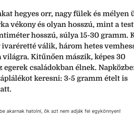
kat hegyes orr, nagy fülek és mélyen 
ka vékony és olyan hosszú, mint a test
centiméter hosszú, súlya 15-30 gramm. 
ivaréretté válik, három hetes vemhes
a világra. Kitűnően mászik, képes 30
z egerek családokban élnek. Napközben
 táplálékot keresni: 3-5 gramm ételt is
att.
be akarnak hatolni, ők azt nem adják fel egykönnyen!