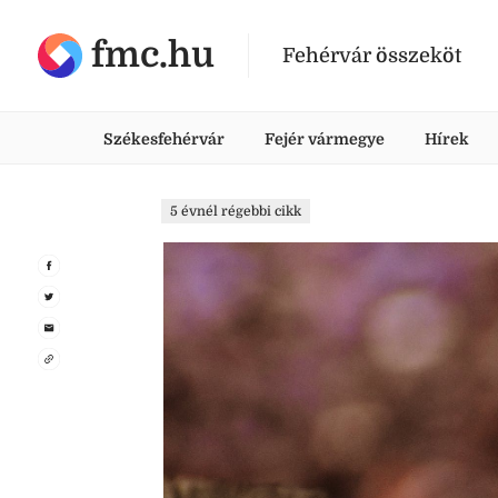
fmc.hu
Fehérvár összeköt
Székesfehérvár
Fejér vármegye
Hírek
5 évnél régebbi cikk