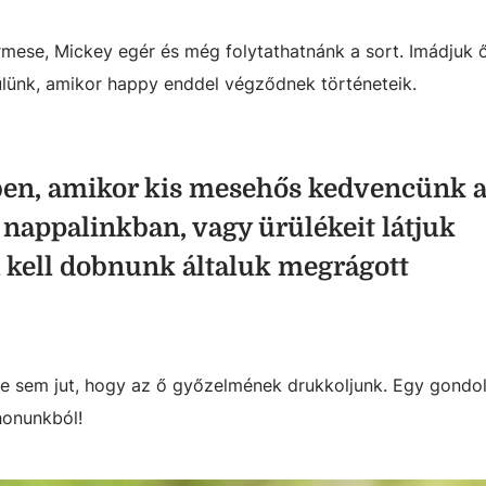
gérmese, Mickey egér és még folytathatnánk a sort. Imádjuk 
rülünk, amikor happy enddel végződnek történeteik.
ben, amikor kis mesehős kedvencünk 
a nappalinkban, vagy ürülékeit látjuk
 kell dobnunk általuk megrágott
be sem jut, hogy az ő győzelmének drukkoljunk. Egy gondo
honunkból!