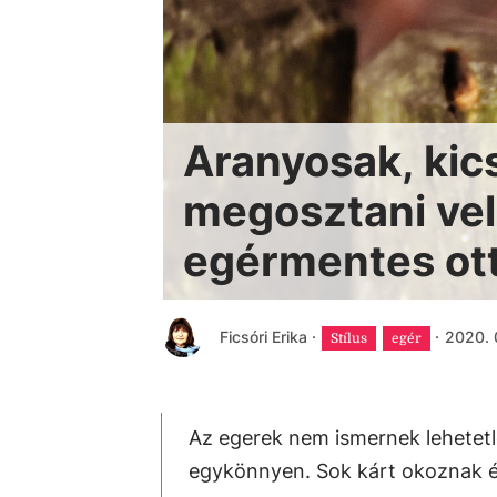
Aranyosak, kic
megosztani vel
egérmentes ot
Ficsóri Erika
·
·
2020. 0
Stílus
egér
Az egerek nem ismernek lehetetle
egykönnyen. Sok kárt okoznak é