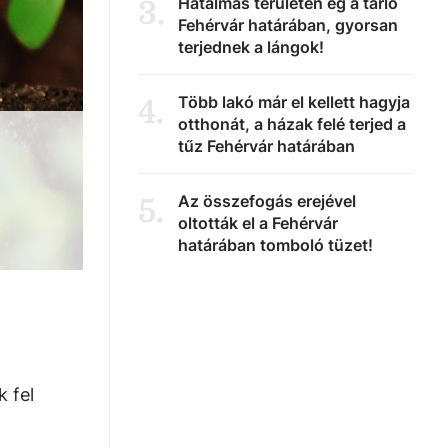
Hatalmas területen ég a tarló
3
.
Fehérvár határában, gyorsan
terjednek a lángok!
Több lakó már el kellett hagyja
4
.
otthonát, a házak felé terjed a
tűz Fehérvár határában
Az összefogás erejével
5
.
oltották el a Fehérvár
határában tomboló tüzet!
 fel