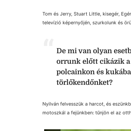
Tom és Jerry, Stuart Little, kisegér, E
televízió képernyőjén, szurkolunk és ö
De mi van olyan eset
orrunk előtt cikázik 
polcainkon és kukába
törlőkendőnket?
Nyilván felvesszük a harcot, és eszünk
motoszkál a fejünkben: tűnjön el az ott