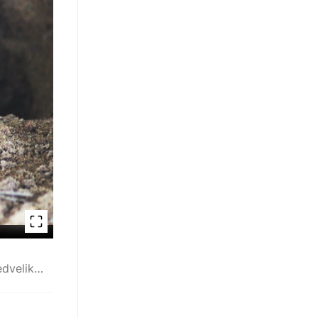
A borsmenta olaj szagát a rágcsálók nem kedvelik