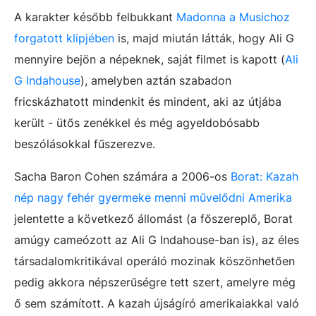
A karakter később felbukkant
Madonna a Musichoz
forgatott klipjében
is, majd miután látták, hogy Ali G
mennyire bejön a népeknek, saját filmet is kapott (
Ali
G Indahouse
), amelyben aztán szabadon
fricskázhatott mindenkit és mindent, aki az útjába
került - ütős zenékkel és még agyeldobósabb
beszólásokkal fűszerezve.
Sacha Baron Cohen számára a 2006-os
Borat: Kazah
nép nagy fehér gyermeke menni művelődni Amerika
jelentette a következő állomást (a főszereplő, Borat
amúgy cameózott az Ali G Indahouse-ban is), az éles
társadalomkritikával operáló mozinak köszönhetően
pedig akkora népszerűségre tett szert, amelyre még
ő sem számított. A kazah újságíró amerikaiakkal való