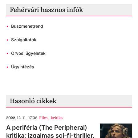
Fehérvári hasznos infók
•
Buszmenetrend
•
Szolgáltatók
•
Orvosi ügyeletek
•
Ügyintézés
Hasonló cikkek
2022. 12. 11., 17:08
Film
,
kritika
A periféria (The Peripheral)
kritika: izgalmas sci-fi-thriller,