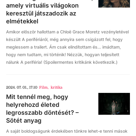
amely virtuális világokon
keresztül játszadozik az
elmétekkel
Amikor először hallottam a Chloë Grace Moretz vezényletével
készült A perifériáról, még annyira sem csigázott fel, hogy
meglessem a trailert. Ám csak elindítottam és... imádtam,
hogy nem tudtam, mi történik! Nézzük, hogyan teljesített
nálunk A periféria! (Spoilermentes kritikánk következik.)
2024. 07. 01., 17:10
Film
,
kritika
Mit tennél meg, hogy
helyrehozd életed
legrosszabb döntését? –
Sötét anyag
A saját boldogságunk érdekében tönkre lehet-e tenni mások