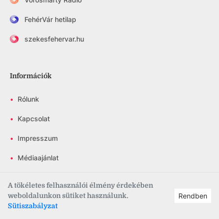
FehérVár hetilap
szekesfehervar.hu
Információk
•
Rólunk
•
Kapcsolat
•
Impresszum
•
Médiaajánlat
•
Adatvédelem
A tökéletes felhasználói élmény érdekében
weboldalunkon sütiket használunk.
Rendben
•
Hozzászólás szabályzat
Sütiszabályzat
•
RSS