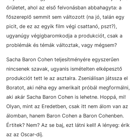
őrületet, ahol az első felvonásban abbahagyta: a
főszereplő semmit sem változott (na jó, talán egy
picit, de ez az egyik film végi csattanó, pszt?),
ugyanúgy végigbaromkodja a produkciót, csak a
problémák és témák változtak, vagy mégsem?
Sacha Baron Cohen teljesítményére egyszerűen
nincsenek szavak, ugyanis ismételten elképesztő
produkciót tett le az asztalra. Zseniálisan játssza el
Boratot, aki néha egy amerikait próbál megformálni,
aki akár Sacha Baron Cohen is lehetne. Hoppá, mi!
Olyan, mint az Eredetben, csak itt nem álom van az
álomban, hanem Baron Cohen a Baron Cohenben.
Értitek? Nem? Az se baj, ezt látni kell! A lényeg: érik
az az Oscar-díj.