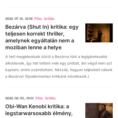
2022. 07. 16., 16:32
Film
,
kritika
Bezárva (Shut In) kritika: egy
teljesen korrekt thriller,
amelynek egyáltalán nem a
moziban lenne a helye
A heti megjelenések közül a Bezárva tűnt a legígéretesebb
alkotásnak, így hát tettem vele egy próbát, ám végül nem azt
kaptam, amire számítottam. Nézzük, hogyan teljesített nálunk
a Bezárva! (Spoilermentes kritikánk következik.)
2022. 06. 05., 19:01
Film
,
kritika
Obi-Wan Kenobi kritika: a
legstarwarsosabb élmény,