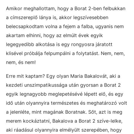
Amikor meghallottam, hogy a Borat 2-ben felbukkan
a címszereplő lánya is, akkor legszívesebben
belecsapkodtam volna a fejem a falba, ugyanis nem
akartam elhinni, hogy az elmúlt évek egyik
legegyedibb alkotása is egy rongyosra járatott
klisével próbálja felpumpálni a folytatást. Nem, nem,
nem, és nem!
Erre mit kaptam? Egy olyan Maria Bakalovát, aki a
kezdeti unszimpatikussága után gyorsan a Borat 2
egyik legnagyobb meglepetésévé lépett elő, és egy
idő után olyannyira természetes és meghatározó volt
a jelenléte, mint magának Boratnak. Sőt, azt is meg
merem kockáztatni, Bakalova a Borat 2 szíve-lelke,
aki ráadásul olyannyira elmélyült szerepében, hogy