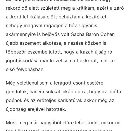
rekordidő alatt született meg a kritikám, azért a záró
akkord lefirkálása előtt behúztam a kéziféket,
nehogy magával ragadjon a hév. Ugyanis
akármennyire is bejövős volt Sacha Baron Cohen
újabb eszement alkotása, a nézése közben is
többször eszembe jutott, hogy a kazah újságíró
jópofáskodása már közel sem üt akkorát, mint az
első felvonásban.
Még véletlenül sem a lerágott csont esetére
gondolok, hanem sokkal inkább arra, hogy az idióta
poénok és az erőteljes karikatúrák akkor még az
újdonság erejével hatottak.
Most meg már nagyjából előre lehet tudni, mikor mi