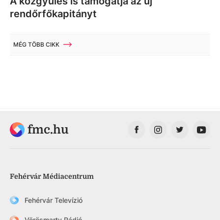
A közgyűlés is támogatja az új
rendőrfőkapitányt
MÉG TÖBB CIKK
fmc.hu
Fehérvár Médiacentrum
Fehérvár Televízió
Vörösmarty Rádió