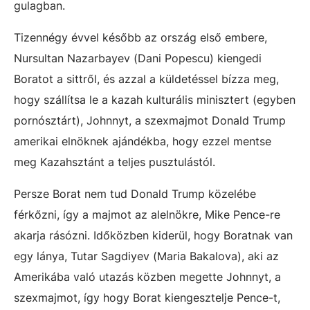
gulagban.
Tizennégy évvel később az ország első embere,
Nursultan Nazarbayev (Dani Popescu) kiengedi
Boratot a sittről, és azzal a küldetéssel bízza meg,
hogy szállítsa le a kazah kulturális minisztert (egyben
pornósztárt), Johnnyt, a szexmajmot Donald Trump
amerikai elnöknek ajándékba, hogy ezzel mentse
meg Kazahsztánt a teljes pusztulástól.
Persze Borat nem tud Donald Trump közelébe
férkőzni, így a majmot az alelnökre, Mike Pence-re
akarja rásózni. Időközben kiderül, hogy Boratnak van
egy lánya, Tutar Sagdiyev (Maria Bakalova), aki az
Amerikába való utazás közben megette Johnnyt, a
szexmajmot, így hogy Borat kiengesztelje Pence-t,