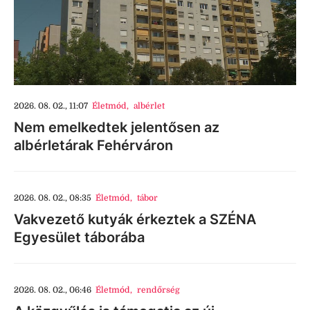
2026. 08. 02., 11:07
Életmód
,
albérlet
Nem emelkedtek jelentősen az
albérletárak Fehérváron
2026. 08. 02., 08:35
Életmód
,
tábor
Vakvezető kutyák érkeztek a SZÉNA
Egyesület táborába
2026. 08. 02., 06:46
Életmód
,
rendőrség