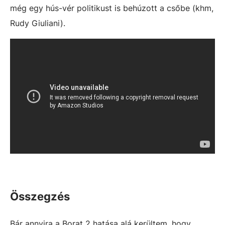
még egy hús-vér politikust is behúzott a csőbe (khm,
Rudy Giuliani).
Összegzés
Bár annyira a Borat 2 hatása alá kerültem, hogy