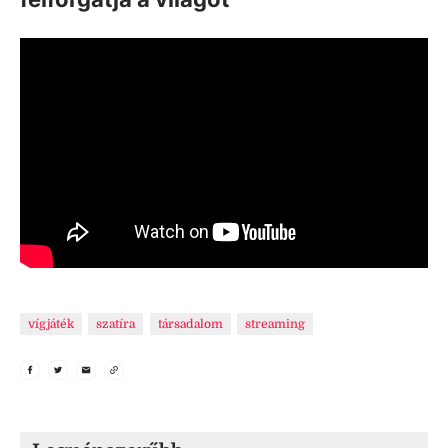
vígjáték
szatíra
társadalom
streaming