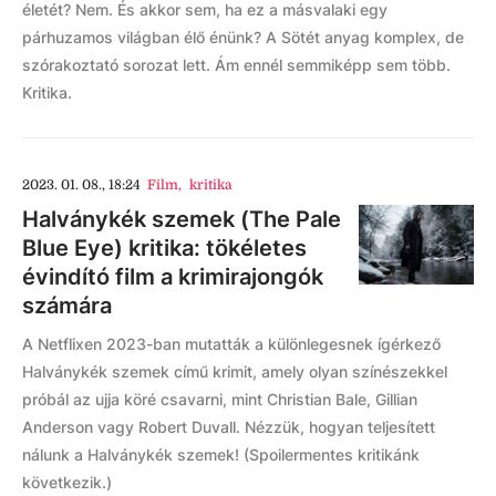
életét? Nem. És akkor sem, ha ez a másvalaki egy
párhuzamos világban élő énünk? A Sötét anyag komplex, de
szórakoztató sorozat lett. Ám ennél semmiképp sem több.
Kritika.
2023. 01. 08., 18:24
Film
,
kritika
Halványkék szemek (The Pale
Blue Eye) kritika: tökéletes
évindító film a krimirajongók
számára
A Netflixen 2023-ban mutatták a különlegesnek ígérkező
Halványkék szemek című krimit, amely olyan színészekkel
próbál az ujja köré csavarni, mint Christian Bale, Gillian
Anderson vagy Robert Duvall. Nézzük, hogyan teljesített
nálunk a Halványkék szemek! (Spoilermentes kritikánk
következik.)