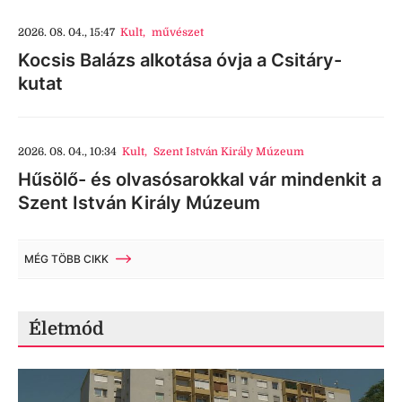
2026. 08. 04., 15:47
Kult
,
művészet
Kocsis Balázs alkotása óvja a Csitáry-
kutat
2026. 08. 04., 10:34
Kult
,
Szent István Király Múzeum
Hűsölő- és olvasósarokkal vár mindenkit a
Szent István Király Múzeum
MÉG TÖBB CIKK
Életmód