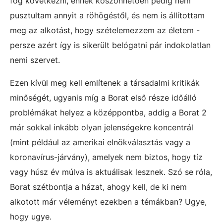
fog következni, ennek köszönhetően pedig nem
pusztultam annyit a röhögéstől, és nem is állítottam
meg az alkotást, hogy szételemezzem az életem -
persze azért így is sikerült belógatni pár indokolatlan
nemi szervet.
Ezen kívül meg kell említenek a társadalmi kritikák
minőségét, ugyanis míg a Borat első része időálló
problémákat helyez a középpontba, addig a Borat 2
már sokkal inkább olyan jelenségekre koncentrál
(mint például az amerikai elnökválasztás vagy a
koronavírus-járvány), amelyek nem biztos, hogy tíz
vagy húsz év múlva is aktuálisak lesznek. Szó se róla,
Borat szétbontja a házat, ahogy kell, de ki nem
alkotott már véleményt ezekben a témákban? Ugye,
hogy ugye.