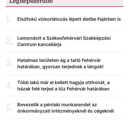
Legnépszerűbb
1
.
Elsőfokú vízkorlátozás lépett életbe Fejérben is
Lemondott a Székesfehérvári Szakképzési
2
.
Centrum kancellárja
Hatalmas területen ég a tarló Fehérvár
3
.
határában, gyorsan terjednek a lángok!
Több lakó már el kellett hagyja otthonát, a
4
.
házak felé terjed a tűz Fehérvár határában
Bevezetik a pénteki munkarendet az
5
.
önkormányzati intézményeknél és cégeknél