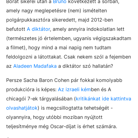
Borat sikerei után a
Brüno
következett a sorban,
amely nagy meglepetésre (nem) ismételten
polgárpukkasztóra sikeredett, majd 2012-ben
befutott
A diktátor
, amely annyira indokolatlan lett
(természetes jó értelemben, ugyanis végigszakadtam
a filmet), hogy mind a mai napig nem tudtam
feldolgozni a látottakat. Csak nekem szól a fejemben
az
Aladeen Madafaka
a diktátor szó hallatán?
Persze Sacha Baron Cohen pár fokkal komolyabb
produkcióra is képes:
Az izraeli kém
ben és A
chicagói 7-ek tárgyalásában (
kritikánkat ide kattintva
olvashatjátok
) is megcsillogtatta tehetségét -
olyannyira, hogy utóbbi moziban nyújtott
teljesítménye még Oscar-díjat is érhet számára.