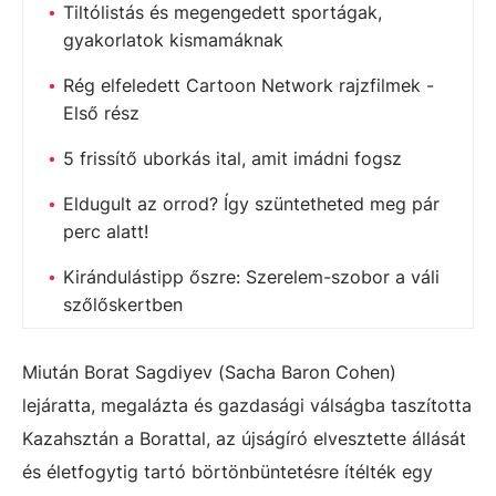
Tiltólistás és megengedett sportágak,
gyakorlatok kismamáknak
Rég elfeledett Cartoon Network rajzfilmek -
Első rész
5 frissítő uborkás ital, amit imádni fogsz
Eldugult az orrod? Így szüntetheted meg pár
perc alatt!
Kirándulástipp őszre: Szerelem-szobor a váli
szőlőskertben
Miután Borat Sagdiyev (Sacha Baron Cohen)
lejáratta, megalázta és gazdasági válságba taszította
Kazahsztán a Borattal, az újságíró elvesztette állását
és életfogytig tartó börtönbüntetésre ítélték egy