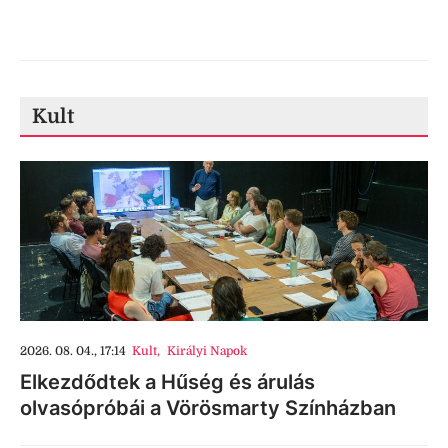
Kult
2026. 08. 04., 17:14
Kult
,
Királyi Napok
Elkezdődtek a Hűség és árulás
olvasópróbái a Vörösmarty Színházban