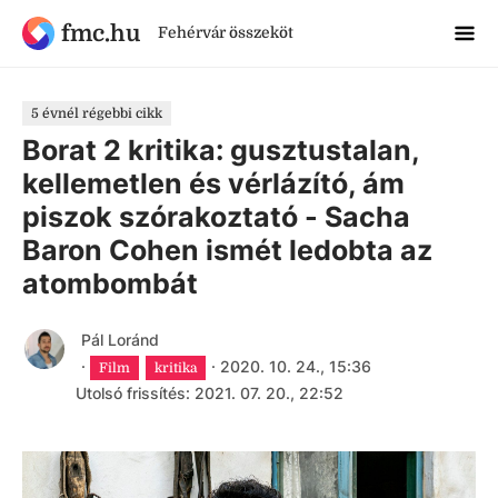
fmc.hu
Fehérvár összeköt
5 évnél régebbi cikk
Borat 2 kritika: gusztustalan,
kellemetlen és vérlázító, ám
piszok szórakoztató - Sacha
Baron Cohen ismét ledobta az
atombombát
Pál Loránd
·
·
2020. 10. 24., 15:36
Film
kritika
Utolsó frissítés: 2021. 07. 20., 22:52