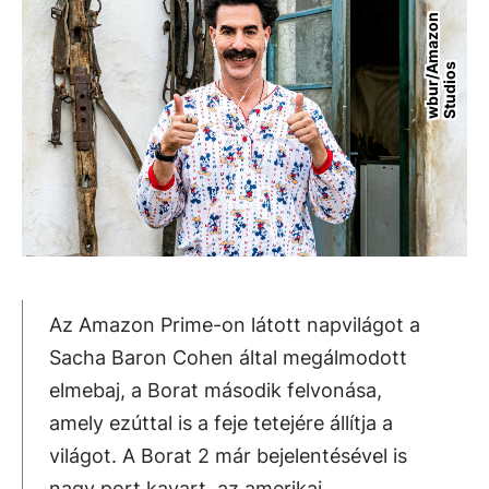
w
b
u
r
/
m
a
z
o
n
S
t
u
d
i
o
A
s
Az Amazon Prime-on látott napvilágot a
Sacha Baron Cohen által megálmodott
elmebaj, a Borat második felvonása,
amely ezúttal is a feje tetejére állítja a
világot. A Borat 2 már bejelentésével is
nagy port kavart, az amerikai