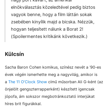
elnökválasztás közeledtével pedig biztos
vagyok benne, hogy a film láttán sokak
zsebében kinyílik majd a bicska. Nézzük,
hogyan teljesített nálunk a Borat 2!
(Spoilermentes kritikánk következik.)
Külcsín
Sacha Baron Cohen komikus, színész nevét a ‘90-es
évek végén ismerhette meg a nagyvilág, amikor is
a
The 11 O'Clock Show
című műsorban Ali G-ként (az
önjelölt gengszterrapperként) készített igencsak
jópofa, ám sokszor megbotránkoztató interjúkat
híres brit figurákkal.