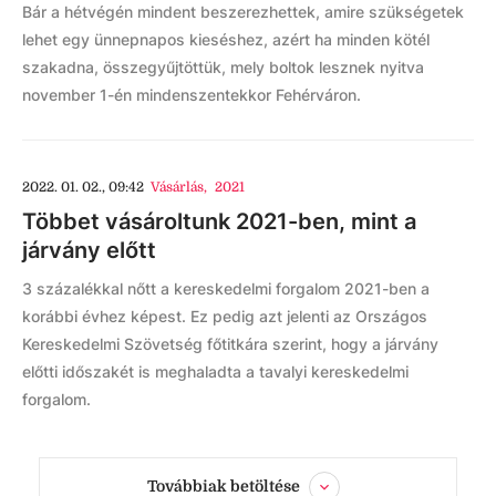
Bár a hétvégén mindent beszerezhettek, amire szükségetek
lehet egy ünnepnapos kieséshez, azért ha minden kötél
szakadna, összegyűjtöttük, mely boltok lesznek nyitva
november 1-én mindenszentekkor Fehérváron.
2022. 01. 02., 09:42
Vásárlás
,
2021
Többet vásároltunk 2021-ben, mint a
járvány előtt
3 százalékkal nőtt a kereskedelmi forgalom 2021-ben a
korábbi évhez képest. Ez pedig azt jelenti az Országos
Kereskedelmi Szövetség főtitkára szerint, hogy a járvány
előtti időszakét is meghaladta a tavalyi kereskedelmi
forgalom.
Továbbiak betöltése