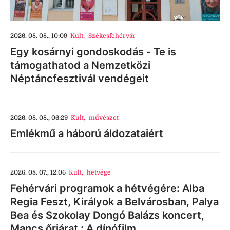
2026. 08. 08., 10:09
Kult
,
Székesfehérvár
Egy kosárnyi gondoskodás - Te is
támogathatod a Nemzetközi
Néptáncfesztivál vendégeit
2026. 08. 08., 06:29
Kult
,
művészet
Emlékmű a háború áldozataiért
2026. 08. 07., 12:06
Kult
,
hétvége
Fehérvári programok a hétvégére: Alba
Regia Feszt, Királyok a Belvárosban, Palya
Bea és Szokolay Dongó Balázs koncert,
Mancs őrjárat : A dínófilm