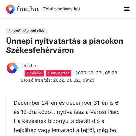
fmc.hu
Fehérvár összeköt
5 évnél régebbi cikk
Ünnepi nyitvatartás a piacokon
Székesfehérváron
fmc.hu
·
·
2020. 12. 23., 05:28
Vásárlás
nyitvatartás
Utolsó frissítés: 2022. 01. 02., 09:25
December 24-én és december 31-én is 6
és 12 óra között nyitva lesz a Városi Piac.
Ha kevésnek bizonyul a darált dió a
bejglihez vagy lemaradt a tejföl, még be