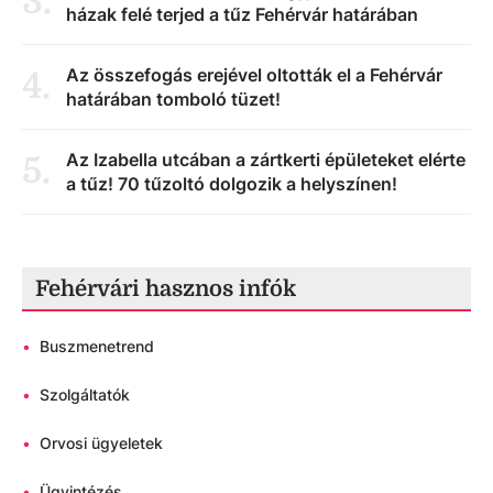
3
.
házak felé terjed a tűz Fehérvár határában
Az összefogás erejével oltották el a Fehérvár
4
.
határában tomboló tüzet!
Az Izabella utcában a zártkerti épületeket elérte
5
.
a tűz! 70 tűzoltó dolgozik a helyszínen!
Fehérvári hasznos infók
•
Buszmenetrend
•
Szolgáltatók
•
Orvosi ügyeletek
•
Ügyintézés