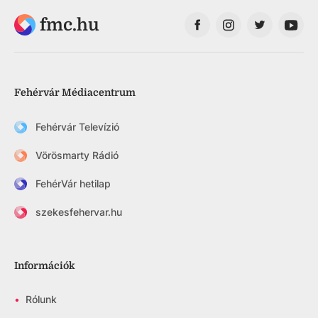
fmc.hu
Fehérvár Médiacentrum
Fehérvár Televízió
Vörösmarty Rádió
FehérVár hetilap
szekesfehervar.hu
Információk
•
Rólunk