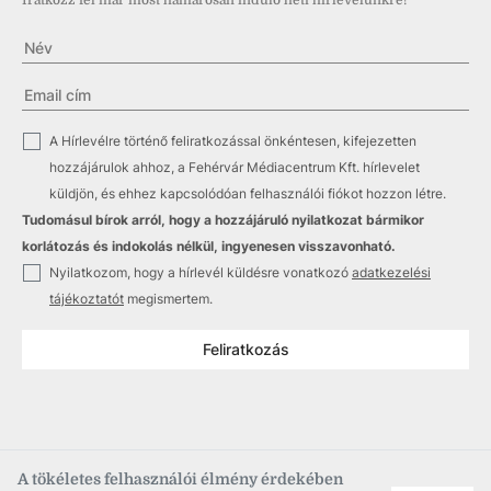
Iratkozz fel már most hamarosan induló heti hírlevelünkre!
✓
A Hírlevélre történő feliratkozással önkéntesen, kifejezetten
hozzájárulok ahhoz, a Fehérvár Médiacentrum Kft. hírlevelet
küldjön, és ehhez kapcsolódóan felhasználói fiókot hozzon létre.
Tudomásul bírok arról, hogy a hozzájáruló nyilatkozat bármikor
korlátozás és indokolás nélkül, ingyenesen visszavonható.
✓
Nyilatkozom, hogy a hírlevél küldésre vonatkozó
adatkezelési
tájékoztatót
megismertem.
Feliratkozás
A tökéletes felhasználói élmény érdekében