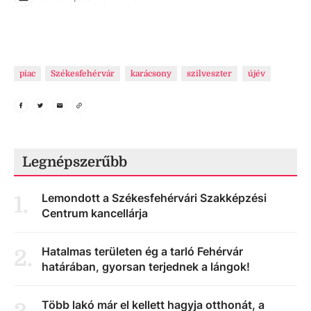
piac
Székesfehérvár
karácsony
szilveszter
újév
Legnépszerűbb
Lemondott a Székesfehérvári Szakképzési
1
.
Centrum kancellárja
Hatalmas területen ég a tarló Fehérvár
2
.
határában, gyorsan terjednek a lángok!
Több lakó már el kellett hagyja otthonát, a