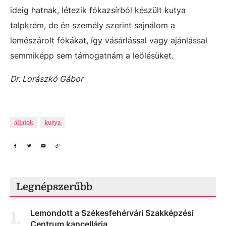
ideig hatnak, létezik fókazsírból készült kutya
talpkrém, de én személy szerint sajnálom a
lemészárolt fókákat, így vásárlással vagy ajánlással
semmiképp sem támogatnám a leölésüket.
Dr. Lorászkó Gábor
állatok
kutya
Legnépszerűbb
Lemondott a Székesfehérvári Szakképzési
1
.
Centrum kancellárja