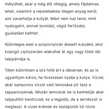
mélyülhet, akár a még élő rétegig, amely fájdalmas
lehet, valamint a repedésekbe idegen anyag kerül,
ami zavarhatja a kutyát. Mást nem tud tenni, mint
nyalogatni, amivel bomlást, végül fertőzést,
gyulladást kelthet.
Különleges eset a szopornyicán átesett kutyáké, ahol
kopogó cipőszerűen alakulhat át egy vagy több láb
talppárnája is.
Télen különösen a sós hólé árt a lábuknak, és az is
ugyanilyen káros, ha hosszasan nyalja a kutya. Vízzel,
akár samponos vízzel való lemosása jót tesz a
tappancsoknak. Miután lemostuk be is kenhetjük akár
talppuhító kenőccsel, ez a legjobb, de a sertészsír is
megteszi. A vizes krémek és testápolók túl rövid