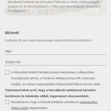
Mindened Fehérvár és környéke? Nekünk is. Hírek, érdekességek,
programok és beszélgetések a világ szerintünk legjobb városáról a
Facebookon.
Hírlevél
Iratkozz fel már most hamarosan induló heti hírlevelünkre!
✓
A Hírlevélre történő feliratkozással önkéntesen, kifejezetten
hozzájárulok ahhoz, a Fehérvár Médiacentrum Kft. hírlevelet
küldjön, és ehhez kapcsolódóan felhasználói fiókot hozzon létre.
Tudomásul bírok arról, hogy a hozzájáruló nyilatkozat bármikor
korlátozás és indokolás nélkül, ingyenesen visszavonható.
✓
Nyilatkozom, hogy a hírlevél küldésre vonatkozó
adatkezelési
tájékoztatót
megismertem.