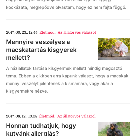
kockázata, meglepődve olvastam, hogy ez nem fajta függő.
2017. 09. 23., 12:44
Életmód
,
Az állatorvos válaszol
Mennyire veszélyes a
macskatartás kisgyerek
mellett?
A háziállatok tartása kisgyermek mellett mindig megosztó
téma. Ebben a cikkben arra kapunk választ, hogy a macskák
mennyi veszélyt jelentenek a kismamára, vagy akár a
kisgyermekre nézve.
2017. 08. 12., 13:08
Életmód
,
Az állatorvos válaszol
Honnan tudhatjuk, hogy
kutyánk allergiás?