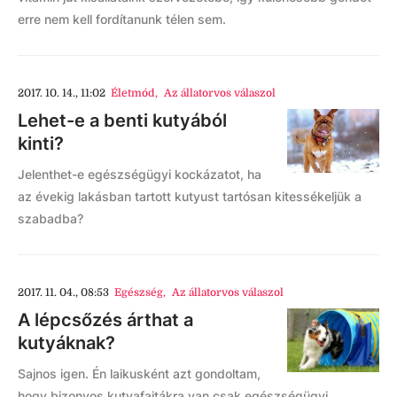
erre nem kell fordítanunk télen sem.
2017. 10. 14., 11:02
Életmód
,
Az állatorvos válaszol
Lehet-e a benti kutyából
kinti?
Jelenthet-e egészségügyi kockázatot, ha
az évekig lakásban tartott kutyust tartósan kitessékeljük a
szabadba?
2017. 11. 04., 08:53
Egészség
,
Az állatorvos válaszol
A lépcsőzés árthat a
kutyáknak?
Sajnos igen. Én laikusként azt gondoltam,
hogy bizonyos kutyafajtákra van csak egészségügyi