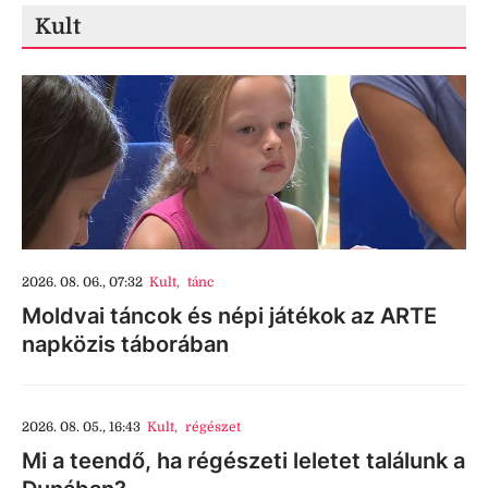
Kult
2026. 08. 06., 07:32
Kult
,
tánc
Moldvai táncok és népi játékok az ARTE
napközis táborában
2026. 08. 05., 16:43
Kult
,
régészet
Mi a teendő, ha régészeti leletet találunk a