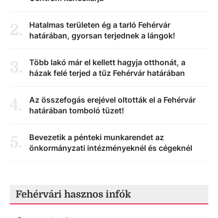
Hatalmas területen ég a tarló Fehérvár
2
.
határában, gyorsan terjednek a lángok!
Több lakó már el kellett hagyja otthonát, a
3
.
házak felé terjed a tűz Fehérvár határában
Az összefogás erejével oltották el a Fehérvár
4
.
határában tomboló tüzet!
Bevezetik a pénteki munkarendet az
5
.
önkormányzati intézményeknél és cégeknél
Fehérvári hasznos infók