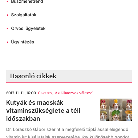
•
Buszmenetrend
•
Szolgáltatók
•
Orvosi ügyeletek
•
Ügyintézés
Hasonló cikkek
2017. 11. 11., 15:00
Gasztro
,
Az állatorvos válaszol
Kutyák és macskák
vitaminszükséglete a téli
időszakban
Dr. Lorászkó Gábor szerint a megfelelő táplálással elegendő
vitamin jut kisállataink szervezetébe, így különösebb gondot