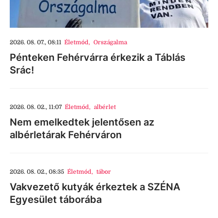
2026. 08. 07., 08:11
Életmód
,
Országalma
Pénteken Fehérvárra érkezik a Táblás
Srác!
2026. 08. 02., 11:07
Életmód
,
albérlet
Nem emelkedtek jelentősen az
albérletárak Fehérváron
2026. 08. 02., 08:35
Életmód
,
tábor
Vakvezető kutyák érkeztek a SZÉNA
Egyesület táborába