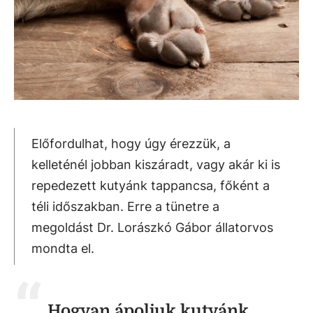
Előfordulhat, hogy úgy érezzük, a
kelleténél jobban kiszáradt, vagy akár ki is
repedezett kutyánk tappancsa, főként a
téli időszakban. Erre a tünetre a
megoldást Dr. Lorászkó Gábor állatorvos
mondta el.
Hogyan ápoljuk kutyánk