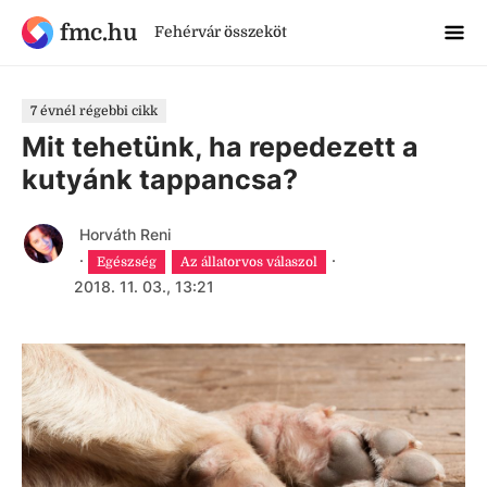
fmc.hu
Fehérvár összeköt
7 évnél régebbi cikk
Mit tehetünk, ha repedezett a
kutyánk tappancsa?
Horváth Reni
·
·
Egészség
Az állatorvos válaszol
2018. 11. 03., 13:21