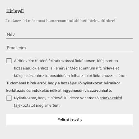
Hírlevél
Iratkozz fel már most hamarosan induló heti hírlevelünkre!
✓
A Hírlevélre történő feliratkozással önkéntesen, kifejezetten
hozzájárulok ahhoz, a Fehérvár Médiacentrum Kft. hírlevelet
küldjön, és ehhez kapcsolódóan felhasználói fiókot hozzon létre.
Tudomásul bírok arról, hogy a hozzájáruló nyilatkozat bármikor
korlátozás és indokolás nélkül, ingyenesen visszavonható.
✓
Nyilatkozom, hogy a hírlevél küldésre vonatkozó
adatkezelési
tájékoztatót
megismertem.
Feliratkozás