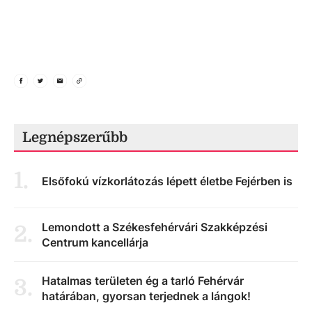
Legnépszerűbb
1
.
Elsőfokú vízkorlátozás lépett életbe Fejérben is
Lemondott a Székesfehérvári Szakképzési
2
.
Centrum kancellárja
Hatalmas területen ég a tarló Fehérvár
3
.
határában, gyorsan terjednek a lángok!