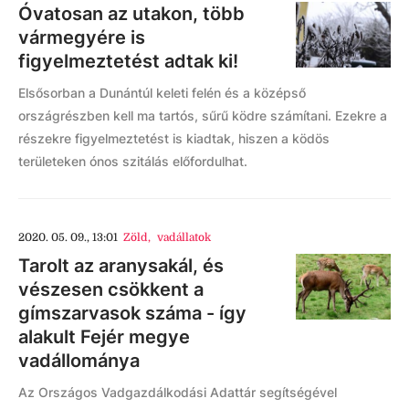
Óvatosan az utakon, több
vármegyére is
figyelmeztetést adtak ki!
Elsősorban a Dunántúl keleti felén és a középső
országrészben kell ma tartós, sűrű ködre számítani. Ezekre a
részekre figyelmeztetést is kiadtak, hiszen a ködös
területeken ónos szitálás előfordulhat.
2020. 05. 09., 13:01
Zöld
,
vadállatok
Tarolt az aranysakál, és
vészesen csökkent a
gímszarvasok száma - így
alakult Fejér megye
vadállománya
Az Országos Vadgazdálkodási Adattár segítségével