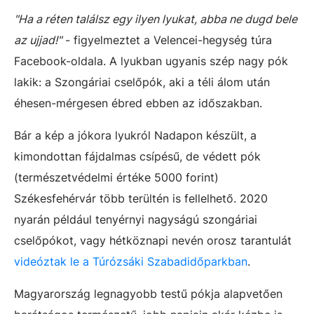
"Ha a réten találsz egy ilyen lyukat, abba ne dugd bele
az ujjad!"
- figyelmeztet a Velencei-hegység túra
Facebook-oldala. A lyukban ugyanis szép nagy pók
lakik: a Szongáriai cselőpók, aki a téli álom után
éhesen-mérgesen ébred ebben az időszakban.
Bár a kép a jókora lyukról Nadapon készült, a
kimondottan fájdalmas csípésű, de védett pók
(természetvédelmi értéke 5000 forint)
Székesfehérvár több terültén is fellelhető. 2020
nyarán például tenyérnyi nagyságú szongáriai
cselőpókot, vagy hétköznapi nevén orosz tarantulát
videóztak le a Túrózsáki Szabadidőparkban
.
Magyarország legnagyobb testű pókja alapvetően