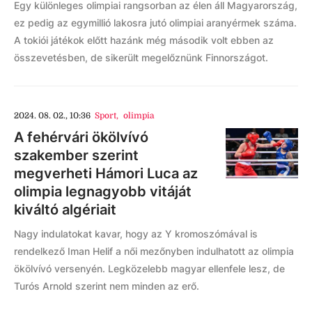
Egy különleges olimpiai rangsorban az élen áll Magyarország,
ez pedig az egymillió lakosra jutó olimpiai aranyérmek száma.
A tokiói játékok előtt hazánk még második volt ebben az
összevetésben, de sikerült megelőznünk Finnországot.
2024. 08. 02., 10:36
Sport
,
olimpia
A fehérvári ökölvívó
szakember szerint
megverheti Hámori Luca az
olimpia legnagyobb vitáját
kiváltó algériait
Nagy indulatokat kavar, hogy az Y kromoszómával is
rendelkező Iman Helif a női mezőnyben indulhatott az olimpia
ökölvívó versenyén. Legközelebb magyar ellenfele lesz, de
Turós Arnold szerint nem minden az erő.