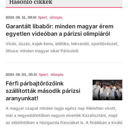
Hasonló cikkek
2024. 08. 12., 09:16
Sport
,
olimpia
Garantált libabőr: minden magyar érem
egyetlen videóban a párizsi olimpiáról
Vívás, úszás, kajak-kenu, atlétika, tekvandó, sportlövészet,
öttusa: minden magyar siker Párizsból.
2024. 08. 03., 05:15
Sport
,
olimpia
Férfi párbajtőrözőink
szállították második párizsi
aranyunkat!
A magyar csapat minden tagja egész nap ihletetten vívott,
már a negyeddöntőben nagyon elverték Kazahsztánt, majd
az elődöntőben a házigazda franciákat is. A fináléban a kiváló