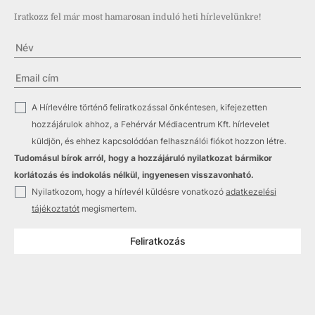
Iratkozz fel már most hamarosan induló heti hírlevelünkre!
✓
A Hírlevélre történő feliratkozással önkéntesen, kifejezetten
hozzájárulok ahhoz, a Fehérvár Médiacentrum Kft. hírlevelet
küldjön, és ehhez kapcsolódóan felhasználói fiókot hozzon létre.
Tudomásul bírok arról, hogy a hozzájáruló nyilatkozat bármikor
korlátozás és indokolás nélkül, ingyenesen visszavonható.
✓
Nyilatkozom, hogy a hírlevél küldésre vonatkozó
adatkezelési
tájékoztatót
megismertem.
Feliratkozás