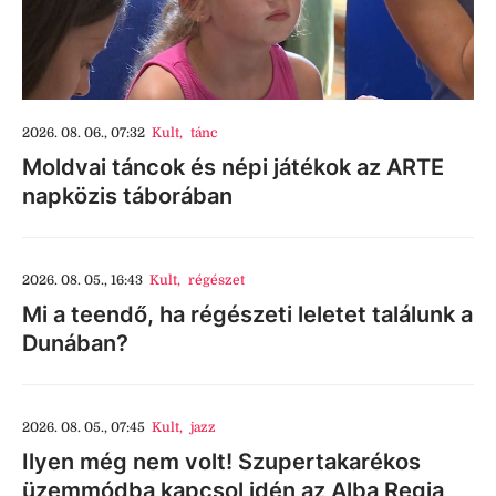
2026. 08. 06., 07:32
Kult
,
tánc
Moldvai táncok és népi játékok az ARTE
napközis táborában
2026. 08. 05., 16:43
Kult
,
régészet
Mi a teendő, ha régészeti leletet találunk a
Dunában?
2026. 08. 05., 07:45
Kult
,
jazz
Ilyen még nem volt! Szupertakarékos
üzemmódba kapcsol idén az Alba Regia