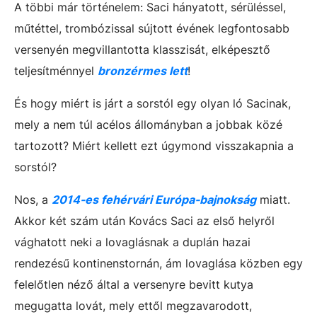
A többi már történelem: Saci hányatott, sérüléssel,
műtéttel, trombózissal sújtott évének legfontosabb
versenyén megvillantotta klasszisát, elképesztő
teljesítménnyel
bronzérmes lett
!
És hogy miért is járt a sorstól egy olyan ló Sacinak,
mely a nem túl acélos állományban a jobbak közé
tartozott? Miért kellett ezt úgymond visszakapnia a
sorstól?
Nos, a
2014-es fehérvári Európa-bajnokság
miatt.
Akkor két szám után Kovács Saci az első helyről
vághatott neki a lovaglásnak a duplán hazai
rendezésű kontinenstornán, ám lovaglása közben egy
felelőtlen néző által a versenyre bevitt kutya
megugatta lovát, mely ettől megzavarodott,