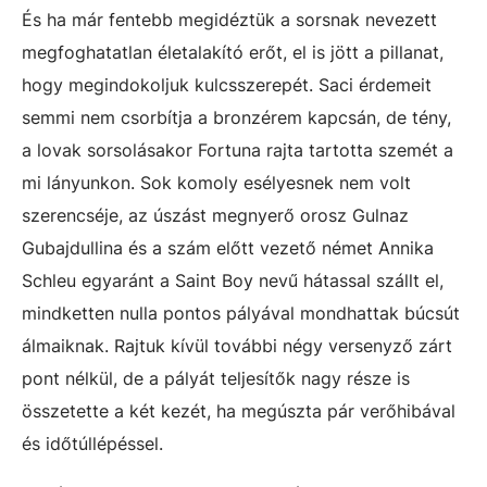
És ha már fentebb megidéztük a sorsnak nevezett
megfoghatatlan életalakító erőt, el is jött a pillanat,
hogy megindokoljuk kulcsszerepét. Saci érdemeit
semmi nem csorbítja a bronzérem kapcsán, de tény,
a lovak sorsolásakor Fortuna rajta tartotta szemét a
mi lányunkon. Sok komoly esélyesnek nem volt
szerencséje, az úszást megnyerő orosz Gulnaz
Gubajdullina és a szám előtt vezető német Annika
Schleu egyaránt a Saint Boy nevű hátassal szállt el,
mindketten nulla pontos pályával mondhattak búcsút
álmaiknak. Rajtuk kívül további négy versenyző zárt
pont nélkül, de a pályát teljesítők nagy része is
összetette a két kezét, ha megúszta pár verőhibával
és időtúllépéssel.