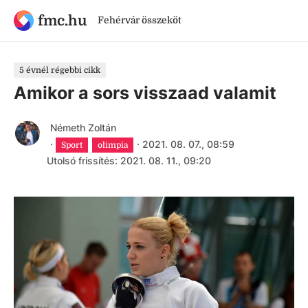
fmc.hu
Fehérvár összeköt
5 évnél régebbi cikk
Amikor a sors visszaad valamit
Németh Zoltán
·
·
2021. 08. 07., 08:59
Sport
olimpia
Utolsó frissítés: 2021. 08. 11., 09:20