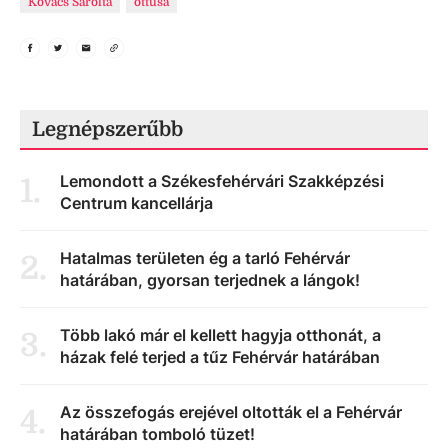
Kovács Sarolta
öttusa
Legnépszerűbb
Lemondott a Székesfehérvári Szakképzési
1
.
Centrum kancellárja
Hatalmas területen ég a tarló Fehérvár
2
.
határában, gyorsan terjednek a lángok!
Több lakó már el kellett hagyja otthonát, a
3
.
házak felé terjed a tűz Fehérvár határában
Az összefogás erejével oltották el a Fehérvár
4
.
határában tomboló tüzet!