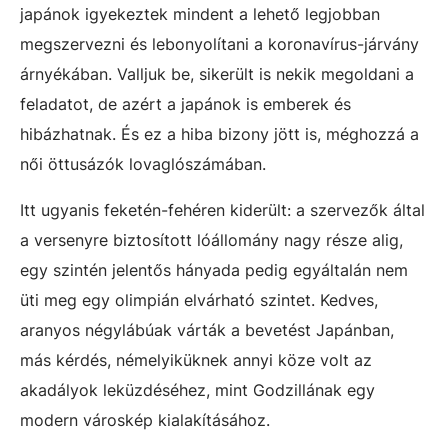
japánok igyekeztek mindent a lehető legjobban
megszervezni és lebonyolítani a koronavírus-járvány
árnyékában. Valljuk be, sikerült is nekik megoldani a
feladatot, de azért a japánok is emberek és
hibázhatnak. És ez a hiba bizony jött is, méghozzá a
női öttusázók lovaglószámában.
Itt ugyanis feketén-fehéren kiderült: a szervezők által
a versenyre biztosított lóállomány nagy része alig,
egy szintén jelentős hányada pedig egyáltalán nem
üti meg egy olimpián elvárható szintet. Kedves,
aranyos négylábúak várták a bevetést Japánban,
más kérdés, némelyiküknek annyi köze volt az
akadályok leküzdéséhez, mint Godzillának egy
modern városkép kialakításához.