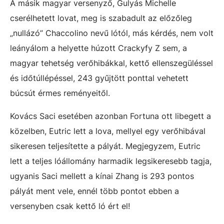
A másik magyar versenyző, Gulyás Michelle
cserélhetett lovat, meg is szabadult az előzőleg
„nullázó” Chaccolino nevű lótól, más kérdés, nem volt
leányálom a helyette húzott Crackyfy Z sem, a
magyar tehetség verőhibákkal, kettő ellenszegüléssel
és időtúllépéssel, 243 gyűjtött ponttal vehetett
búcsút érmes reményeitől.
Kovács Saci esetében azonban Fortuna ott libegett a
közelben, Eutric lett a lova, mellyel egy verőhibával
sikeresen teljesítette a pályát. Megjegyzem, Eutric
lett a teljes lóállomány harmadik legsikeresebb tagja,
ugyanis Saci mellett a kínai Zhang is 293 pontos
pályát ment vele, ennél több pontot ebben a
versenyben csak kettő ló ért el!