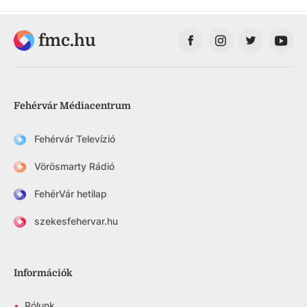
fmc.hu
Fehérvár Médiacentrum
Fehérvár Televízió
Vörösmarty Rádió
FehérVár hetilap
szekesfehervar.hu
Információk
•
Rólunk