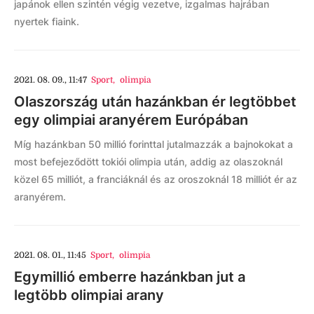
japánok ellen szintén végig vezetve, izgalmas hajrában
nyertek fiaink.
2021. 08. 09., 11:47
Sport
,
olimpia
Olaszország után hazánkban ér legtöbbet
egy olimpiai aranyérem Európában
Míg hazánkban 50 millió forinttal jutalmazzák a bajnokokat a
most befejeződött tokiói olimpia után, addig az olaszoknál
közel 65 milliót, a franciáknál és az oroszoknál 18 milliót ér az
aranyérem.
2021. 08. 01., 11:45
Sport
,
olimpia
Egymillió emberre hazánkban jut a
legtöbb olimpiai arany