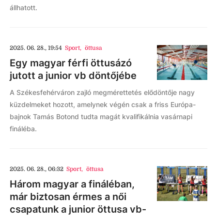
állhatott.
2025. 06. 28., 19:54
Sport
,
öttusa
Egy magyar férfi öttusázó
jutott a junior vb döntőjébe
A Székesfehérváron zajló megmérettetés elődöntője nagy
küzdelmeket hozott, amelynek végén csak a friss Európa-
bajnok Tamás Botond tudta magát kvalifikálnia vasárnapi
fináléba.
2025. 06. 28., 06:32
Sport
,
öttusa
Három magyar a fináléban,
már biztosan érmes a női
csapatunk a junior öttusa vb-