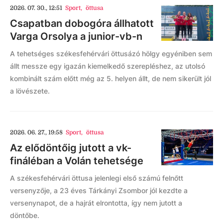
2026. 07. 30., 12:51
Sport
,
öttusa
Csapatban dobogóra állhatott
Varga Orsolya a junior-vb-n
A tehetséges székesfehérvári öttusázó hölgy egyéniben sem
állt messze egy igazán kiemelkedő szerepléshez, az utolsó
kombinált szám előtt még az 5. helyen állt, de nem sikerült jól
a lövészete.
2026. 06. 27., 19:58
Sport
,
öttusa
Az elődöntőig jutott a vk-
fináléban a Volán tehetsége
A székesfehérvári öttusa jelenlegi első számú felnőtt
versenyzője, a 23 éves Tárkányi Zsombor jól kezdte a
versenynapot, de a hajrát elrontotta, így nem jutott a
döntőbe.