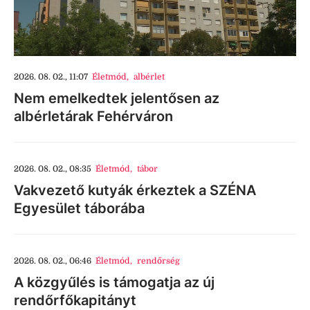
2026. 08. 02., 11:07
Életmód
,
albérlet
Nem emelkedtek jelentősen az
albérletárak Fehérváron
2026. 08. 02., 08:35
Életmód
,
tábor
Vakvezető kutyák érkeztek a SZÉNA
Egyesület táborába
2026. 08. 02., 06:46
Életmód
,
rendőrség
A közgyűlés is támogatja az új
rendőrfőkapitányt