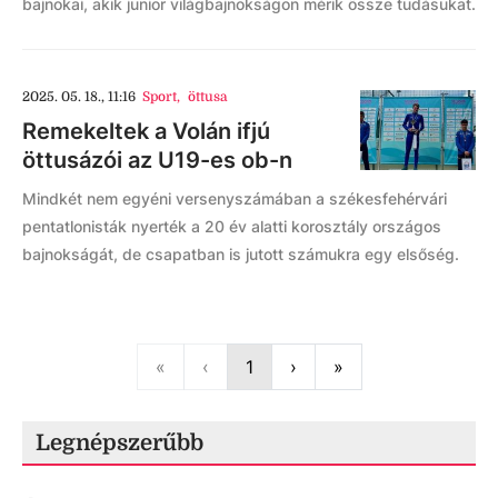
bajnokai, akik junior világbajnokságon mérik össze tudásukat.
2025. 05. 18., 11:16
Sport
,
öttusa
Remekeltek a Volán ifjú
öttusázói az U19-es ob-n
Mindkét nem egyéni versenyszámában a székesfehérvári
pentatlonisták nyerték a 20 év alatti korosztály országos
bajnokságát, de csapatban is jutott számukra egy elsőség.
First
Previous
Next
Last
«
‹
1
›
»
Legnépszerűbb