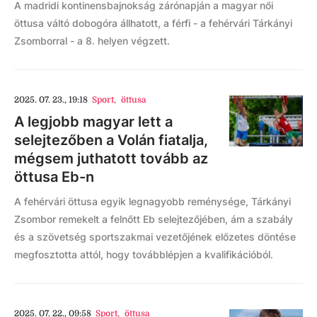
A madridi kontinensbajnokság zárónapján a magyar női
öttusa váltó dobogóra állhatott, a férfi - a fehérvári Tárkányi
Zsomborral - a 8. helyen végzett.
2025. 07. 23., 19:18
Sport
,
öttusa
A legjobb magyar lett a
selejtezőben a Volán fiatalja,
mégsem juthatott tovább az
öttusa Eb-n
A fehérvári öttusa egyik legnagyobb reménysége, Tárkányi
Zsombor remekelt a felnőtt Eb selejtezőjében, ám a szabály
és a szövetség sportszakmai vezetőjének előzetes döntése
megfosztotta attól, hogy továbblépjen a kvalifikációból.
2025. 07. 22., 09:58
Sport
,
öttusa