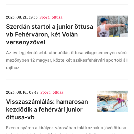
2025. 06. 21., 19:55
Sport
,
öttusa
Szerdán startol a junior öttusa
vb Fehérváron, két Volán
versenyzővel
Az év legjelentősebb utánpótlás öttusa világeseményén sűrű
mezőnyben 12 magyar, közte két székesfehérvári sportoló áll
rajthoz.
2025. 06. 16., 08:48
Sport
,
öttusa
Visszaszámlálás: hamarosan
kezdődik a fehérvári junior
öttusa-vb
Ezen a nyáron a királyok városában találkoznak a jövő öttusa