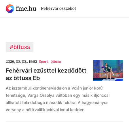
fmc.hu
Fehérvár összeköt
#öttusa
2026. 08. 03., 19:52
Sport
,
öttusa
Fehérvári ezüsttel kezdődött
az öttusa Eb
Az isztambuli kontinensviadalon a Volán junior korú
tehetsége, Varga Orsolya váltóban egy másik ifjonccal
állhatott fela dobogó második fokára. A hagyományos
verseny a női kvalifikációval indul kedden.