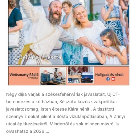
Négy díjra várják a székesfehérváriak javaslatait, Új CT-
berendezés a kórházban, Készül a közös szakpolitikai
javaslatcsomag, Isten éltesse Klára nénit!, A tisztított
szennyvíz sokat jelent a Sóstó vízutánpótlásában, A Zrínyi
utcai építkezésekről. Minderről és sok minden másról is
olvashatsz a 2026....