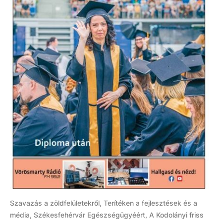
Szavazás a zöldfelületekről, Terítéken a fejlesztések és a
média, Székesfehérvár Egészségügyéért, A Kodolányi friss