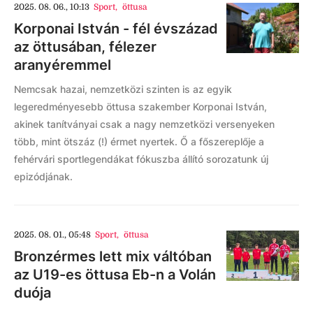
2025. 08. 06., 10:13
Sport
,
öttusa
Korponai István - fél évszázad
az öttusában, félezer
aranyéremmel
Nemcsak hazai, nemzetközi szinten is az egyik
legeredményesebb öttusa szakember Korponai István,
akinek tanítványai csak a nagy nemzetközi versenyeken
több, mint ötszáz (!) érmet nyertek. Ő a főszereplője a
fehérvári sportlegendákat fókuszba állító sorozatunk új
epizódjának.
2025. 08. 01., 05:48
Sport
,
öttusa
Bronzérmes lett mix váltóban
az U19-es öttusa Eb-n a Volán
duója