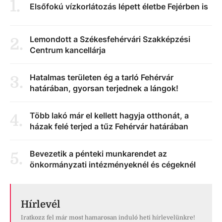
1
.
Elsőfokú vízkorlátozás lépett életbe Fejérben is
Lemondott a Székesfehérvári Szakképzési
2
.
Centrum kancellárja
Hatalmas területen ég a tarló Fehérvár
3
.
határában, gyorsan terjednek a lángok!
Több lakó már el kellett hagyja otthonát, a
4
.
házak felé terjed a tűz Fehérvár határában
Bevezetik a pénteki munkarendet az
5
.
önkormányzati intézményeknél és cégeknél
Hírlevél
Iratkozz fel már most hamarosan induló heti hírlevelünkre!