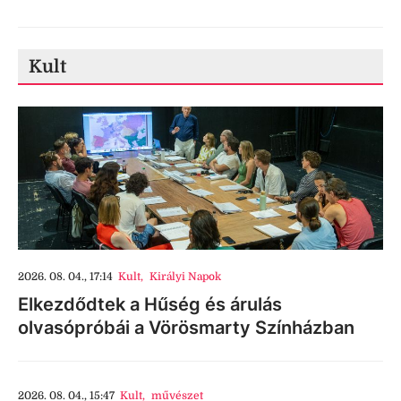
Kult
2026. 08. 04., 17:14
Kult
,
Királyi Napok
Elkezdődtek a Hűség és árulás
olvasópróbái a Vörösmarty Színházban
2026. 08. 04., 15:47
Kult
,
művészet