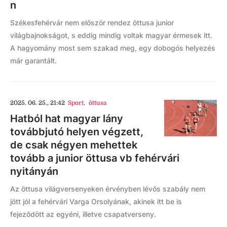
n
Székesfehérvár nem először rendez öttusa junior
világbajnokságot, s eddig mindig voltak magyar érmesek itt.
A hagyomány most sem szakad meg, egy dobogós helyezés
már garantált.
2025. 06. 25., 21:42
Sport
,
öttusa
Hatból hat magyar lány
továbbjutó helyen végzett,
de csak négyen mehettek
tovább a junior öttusa vb fehérvári
nyitányán
Az öttusa világversenyeken érvényben lévős szabály nem
jött jól a fehérvári Varga Orsolyának, akinek itt be is
fejeződött az egyéni, illetve csapatverseny.