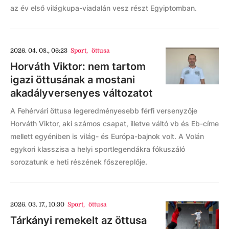
az év első világkupa-viadalán vesz részt Egyiptomban.
2026. 04. 08., 06:23
Sport
,
öttusa
Horváth Viktor: nem tartom
igazi öttusának a mostani
akadályversenyes változatot
A Fehérvári öttusa legeredményesebb férfi versenyzője
Horváth Viktor, aki számos csapat, illetve váltó vb és Eb-címe
mellett egyéniben is világ- és Európa-bajnok volt. A Volán
egykori klasszisa a helyi sportlegendákra fókuszáló
sorozatunk e heti részének főszereplője.
2026. 03. 17., 10:30
Sport
,
öttusa
Tárkányi remekelt az öttusa