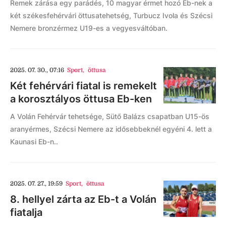
Remek zárása egy parádés, 10 magyar érmet hozó Eb-nek a
két székesfehérvári öttusatehetség, Turbucz Ivola és Szécsi
Nemere bronzérmez U19-es a vegyesváltóban.
2025. 07. 30., 07:16
Sport
,
öttusa
Két fehérvári fiatal is remekelt
a korosztályos öttusa Eb-ken
A Volán Fehérvár tehetsége, Sütő Balázs csapatban U15-ös
aranyérmes, Szécsi Nemere az idősebbeknél egyéni 4. lett a
Kaunasi Eb-n..
2025. 07. 27., 19:59
Sport
,
öttusa
8. hellyel zárta az Eb-t a Volán
fiatalja