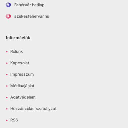
FehérVár hetilap
szekesfehervar.hu
Információk
•
Rólunk
•
Kapcsolat
•
Impresszum
•
Médiaajánlat
•
Adatvédelem
•
Hozzászólás szabályzat
•
RSS