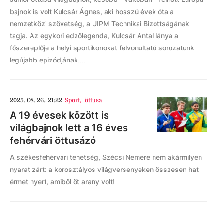
bajnok is volt Kulcsár Ágnes, aki hosszú évek óta a
nemzetközi szövetség, a UIPM Technikai Bizottságának
tagja. Az egykori edzőlegenda, Kulcsár Antal lánya a
főszereplője a helyi sportikonokat felvonultató sorozatunk
legújabb epizódjának....
2025. 08. 26., 21:22
Sport
,
öttusa
A 19 évesek között is
világbajnok lett a 16 éves
fehérvári öttusázó
A székesfehérvári tehetség, Szécsi Nemere nem akármilyen
nyarat zárt: a korosztályos világversenyeken összesen hat
érmet nyert, amiből öt arany volt!