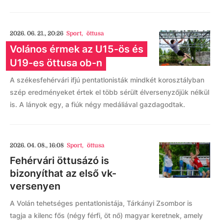
2026. 06. 21., 20:26
Sport
,
öttusa
Volános érmek az U15-ös és
U19-es öttusa ob-n
A székesfehérvári ifjú pentatlonisták mindkét korosztályban
szép eredményeket értek el több sérült élversenyzőjük nélkül
is. A lányok egy, a fiúk négy medáliával gazdagodtak.
2026. 04. 08., 16:08
Sport
,
öttusa
Fehérvári öttusázó is
bizonyíthat az első vk-
versenyen
A Volán tehetséges pentatlonistája, Tárkányi Zsombor is
tagja a kilenc fős (négy férfi, öt nő) magyar keretnek, amely