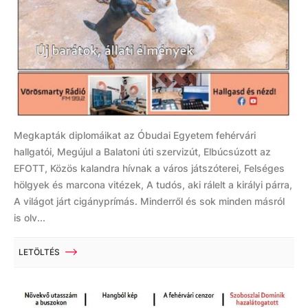
Megkapták diplomáikat az Óbudai Egyetem fehérvári
hallgatói, Megújul a Balatoni úti szervizút, Elbúcsúzott az
EFOTT, Közös kalandra hívnak a város játszóterei, Felséges
hölgyek és marcona vitézek, A tudós, aki rálelt a királyi párra,
A világot járt cigányprímás. Minderről és sok minden másról
is olv...
LETÖLTÉS