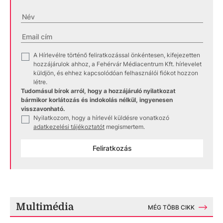
A Hírlevélre történő feliratkozással önkéntesen, kifejezetten
✓
hozzájárulok ahhoz, a Fehérvár Médiacentrum Kft. hírlevelet
küldjön, és ehhez kapcsolódóan felhasználói fiókot hozzon
létre.
Tudomásul bírok arról, hogy a hozzájáruló nyilatkozat
bármikor korlátozás és indokolás nélkül, ingyenesen
visszavonható.
Nyilatkozom, hogy a hírlevél küldésre vonatkozó
✓
adatkezelési tájékoztatót
megismertem.
Feliratkozás
Multimédia
MÉG TÖBB CIKK