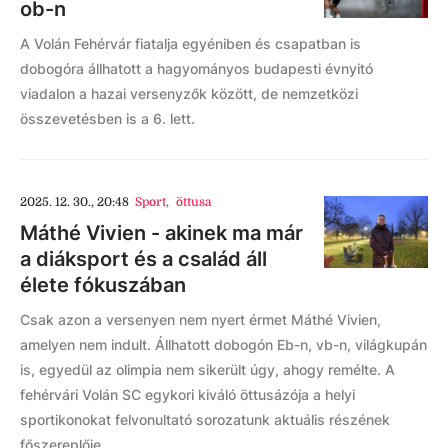
ob-n
A Volán Fehérvár fiatalja egyéniben és csapatban is
dobogóra állhatott a hagyományos budapesti évnyitó
viadalon a hazai versenyzők között, de nemzetközi
összevetésben is a 6. lett.
2025. 12. 30., 20:48
Sport
,
öttusa
Máthé Vivien - akinek ma már
a diáksport és a család áll
élete fókuszában
Csak azon a versenyen nem nyert érmet Máthé Vivien,
amelyen nem indult. Állhatott dobogón Eb-n, vb-n, világkupán
is, egyedül az olimpia nem sikerült úgy, ahogy remélte. A
fehérvári Volán SC egykori kiváló öttusázója a helyi
sportikonokat felvonultató sorozatunk aktuális részének
főszereplője.