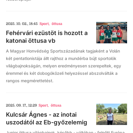
2025. 10. 02., 18:45
Sport
,
öttusa
Fehérvári ezüstöt is hozott a
katonai öttusa vb
A Magyar Honvédség Sportszázadának tagjaként a Volán
két pentatlonistája állt rajthoz a mundérba bújt sportolók
világbajnokságán, melyen eredményesen szerepeltek, egy
éremmel és két dobogóközeli helyezéssel abszolválták a
rangos megmérettetést.
2025. 09. 17., 12:29
Sport
,
öttusa
Kulcsár Ágnes - az inotai
uszodától az Eb-győzelemig
Junior öttusa világbajnok, később - váltóban - felnőtt Európa