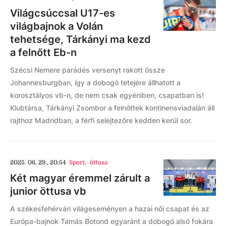
Világcsúccsal U17-es
világbajnok a Volán
tehetsége, Tárkányi ma kezd
a felnőtt Eb-n
Szécsi Nemere parádés versenyt rakott össze
Johannesburgban, így a dobogó tetejére állhatott a
korosztályos vb-n, de nem csak egyéniben, csapatban is!
Klubtársa, Tárkányi Zsombor a felnőttek kontinensviadalán áll
rajthoz Madridban, a férfi selejtezőre kedden kerül sor.
2025. 06. 29., 20:54
Sport
,
öttusa
Két magyar éremmel zárult a
junior öttusa vb
A székesfehérvári világeseményen a hazai női csapat és az
Európa-bajnok Tamás Botond egyaránt a dobogó alsó fokára