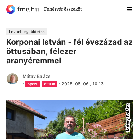
fmc.hu
Fehérvár összeköt
1 évnél régebbi cikk
Korponai István - fél évszázad az
öttusában, félezer
aranyéremmel
Mátay Balázs
·
·
2025. 08. 06., 10:13
Sport
öttusa
Mátay Balázs