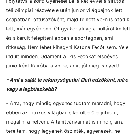
Folytatva a sort: Gyenesei Leila két évvel a sífutós
téli olimpiai részvétele után junior világbajnok lett
csapatban, öttusázóként, majd felnőtt vb-n is ötödik
lett, már egyéniben. Őt gyakorlatilag a nulláról kellett
és sikerült felépíteni ebben a sportágban, ami
ritkaság. Nem lehet kihagyni Katona Fecót sem. Vele
indult minden. Odament a "kis Fecóka" elsőéves
juniorként Kairóba a vb-re, amit jól meg is nyert!
- Ami a saját tevékenységedet illeti edzőként, mire
vagy a legbüszkébb?
- Arra, hogy mindig egyenes tudtam maradni, hogy
ebben az intrikus világban sikerült előre jutnom,
megállni a helyem. A tanítványaimat is mindig arra
tereltem, hogy legyenek őszinték, egyenesek, ne