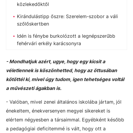
közlekedőktől
Kirándulástipp őszre: Szerelem-szobor a váli
szőlőskertben
Idén is fénybe burkolózott a legnépszerűbb
fehérvári erkély karácsonyra
- Mondhatjuk azért, ugye, hogy egy kicsit a
véletlennek is köszönhetted, hogy az öttusában
kötöttél ki, mivel úgy tudom, igen tehetséges voltál
a művészeti ágakban is.
- Valóban, mivel zenei általános iskolába jártam, jól
énekeltem, énekversenyen megyei sikereket is
elértem négyesben a társaimmal. Egyébként később
a pedagógiai deficitemmé is vált, hogy ott a