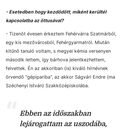
- Esetedben hogy kezdődött, miként kerültél
kapcsolatba az öttusával?
- Tizenöt évesen érkeztem Fehérvárra Szatmárból,
egy kis mezővárosból, Fehérgyarmatról. Miután
kitűnő tanuló voltam, s megyei kémia versenyen
második lettem, így bárhova jelentkezhettem,
felvettek. Én az akkoriban (is) kiváló hírnévnek
örvendő "gépipariba", az akkor Ságvári Endre (ma
Széchenyi István) Szakközépiskolába.
Ebben az időszakban
lejárogattam az uszodába,