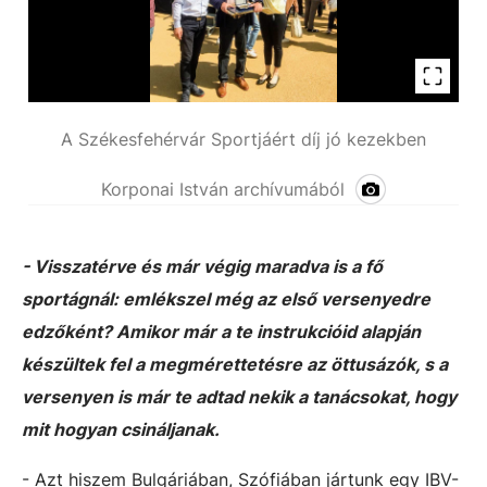
A Székesfehérvár Sportjáért díj jó kezekben
Korponai István archívumából
- Visszatérve és már végig maradva is a fő
sportágnál: emlékszel még az első versenyedre
edzőként? Amikor már a te instrukcióid alapján
készültek fel a megmérettetésre az öttusázók, s a
versenyen is már te adtad nekik a tanácsokat, hogy
mit hogyan csináljanak.
- Azt hiszem Bulgáriában,
Szófiában jártunk egy IBV-