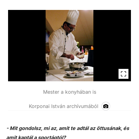
Mester a konyhában is
Korponai István archívumából
- Mit gondolsz, mi az, amit te adtál az öttusának, és
amit kaptál a sportágtól?