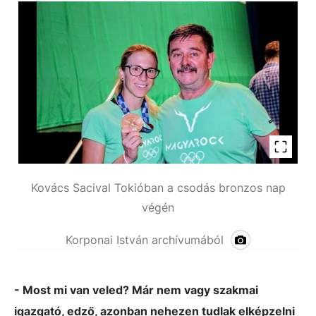
Kovács Sacival Tokióban a csodás bronzos nap
végén
Korponai István archívumából
- Most mi van veled? Már nem vagy szakmai
igazgató, edző, azonban nehezen tudlak elképzelni