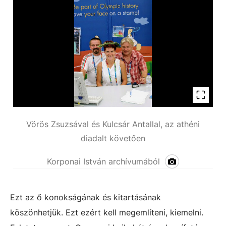
Vörös Zsuzsával és Kulcsár Antallal, az athéni
diadalt követően
Korponai István archívumából
Ezt az ő konokságának és kitartásának
köszönhetjük. Ezt ezért kell megemlíteni, kiemelni.