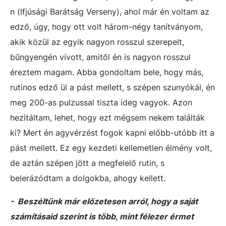
n (Ifjúsági Barátság Verseny), ahol már én voltam az
edző, úgy, hogy ott volt három-négy tanítványom,
akik közül az egyik nagyon rosszul szerepelt,
bűngyengén vívott, amitől én is nagyon rosszul
éreztem magam. Abba gondoltam bele, hogy más,
rutinos edző ül a pást mellett, s szépen szunyókál, én
meg 200-as pulzussal tiszta ideg vagyok. Azon
hezitáltam, lehet, hogy ezt mégsem nekem találták
ki? Mert én agyvérzést fogok kapni előbb-utóbb itt a
pást mellett.
Ez egy kezdeti kellemetlen élmény volt,
de aztán szépen jött a megfelelő rutin, s
belerázódtam a dolgokba, ahogy kellett.
- Beszéltünk már előzetesen arról, hogy a saját
számításaid szerint is több, mint félezer érmet