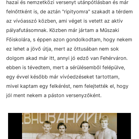
hazai és nemzetközi versenyt utánpótlásban és már
felnőttként is, de aztán "ripityomra" szakadt a térdem
az vívóasszó közben, ami véget is vetett az aktív
pályafutásomnak. Közben már jártam a Műszaki
Főiskolára, s éppen azon gondolkodtam, hogy nekem
ez lehet a jövő útja, mert az öttusában nem sok
dolgom akad már itt, annyi jó edző van Fehérváron.
ebben is tévedtem, mert a sérülésemből felépülve,
egy évvel később már vívóedzéseket tartottam,
mivel kaptam egy felkérést, nem felejtették el, hogy
jól ment nekem a páston versenyzőként.