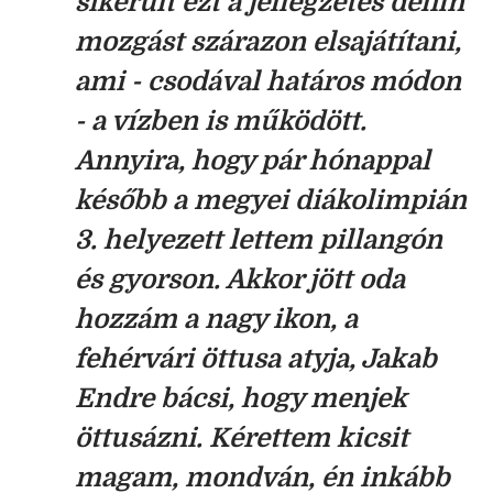
sikerült ezt a jellegzetes delfin
mozgást szárazon elsajátítani,
ami - csodával határos módon
- a vízben is működött.
Annyira, hogy pár hónappal
később a megyei diákolimpián
3. helyezett lettem pillangón
és gyorson. Akkor jött oda
hozzám a nagy ikon, a
fehérvári öttusa atyja, Jakab
Endre bácsi, hogy menjek
öttusázni. Kérettem kicsit
magam, mondván, én inkább