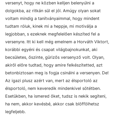
versenyt, hogy ne közben kelljen belenyúlni a
dolgokba, az ritkán sül el jól. Amúgy olyan sokat
voltam mindig a tanítványaimmal, hogy mindent
tudtam róluk, kinek mi a heppje, mi motiválja a
legjobban, s ezeknek megfelelően készíted fel a
versenyre. Itt ki kell még emelnem a Horváth Viktort,
korábbi egyéni és csapat világbajnokunkat, aki
becsületes, őszinte, gürizős versenyző volt. Olyan,
akiről előre tudtad, hogy amire felkészítetted, azt
betonbiztosan meg is fogja csinálni a versenyen. De!
Az igazi plusz azért van, mert az élsportoló az
élsportoló, nem keveredik mindenkivel sötétben.
Esetükben, ha ismered őket, tudsz is nekik segíteni,
ha nem, akkor kevésbé, akkor csak blöffölhetsz
legfeljebb.