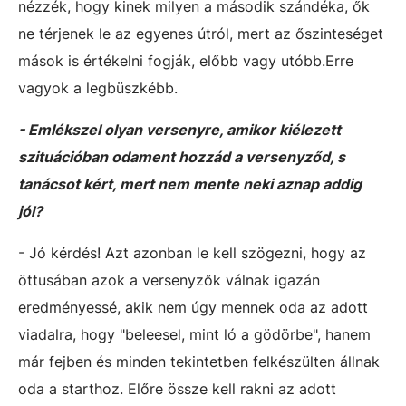
nézzék, hogy kinek milyen a második szándéka, ők
ne térjenek le az egyenes útról, mert az őszinteséget
mások is értékelni fogják, előbb vagy utóbb.Erre
vagyok a legbüszkébb.
- Emlékszel olyan versenyre, amikor kiélezett
szituációban odament hozzád a versenyződ, s
tanácsot kért, mert nem mente neki aznap addig
jól?
- Jó kérdés! Azt azonban le kell szögezni, hogy az
öttusában azok a versenyzők válnak igazán
eredményessé, akik nem úgy mennek oda az adott
viadalra, hogy "beleesel, mint ló a gödörbe", hanem
már fejben és minden tekintetben felkészülten állnak
oda a starthoz. Előre össze kell rakni az adott