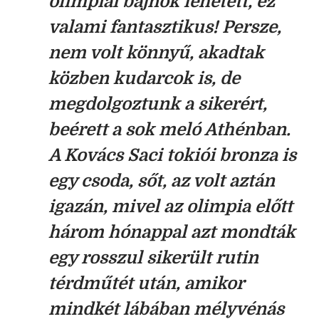
olimpiai bajnok lehetett, ez
valami fantasztikus! Persze,
nem volt könnyű, akadtak
közben kudarcok is, de
megdolgoztunk a sikerért,
beérett a sok meló Athénban.
A Kovács Saci tokiói bronza is
egy csoda, sőt, az volt aztán
igazán, mivel az olimpia előtt
három hónappal azt mondták
egy rosszul sikerült rutin
térdműtét után, amikor
mindkét lábában mélyvénás