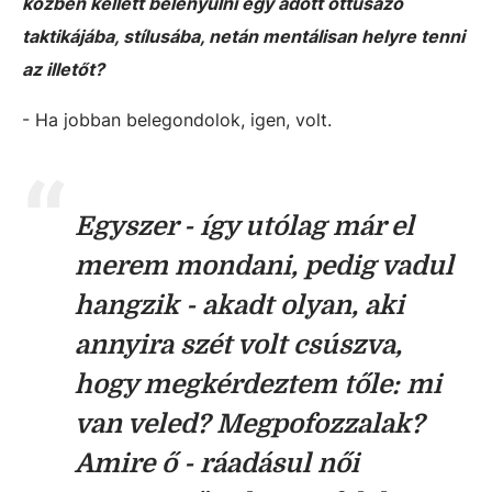
közben kellett belenyúlni egy adott öttusázó
taktikájába, stílusába, netán mentálisan helyre tenni
az illetőt?
- Ha jobban belegondolok, igen, volt.
Egyszer - így utólag már el
merem mondani, pedig vadul
hangzik - akadt olyan, aki
annyira szét volt csúszva,
hogy megkérdeztem tőle: mi
van veled? Megpofozzalak?
Amire ő - ráadásul női