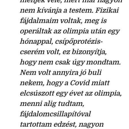
menjek vele, mert már nagyon
nem kívánja a testem. Fizikai
fájdalmaim voltak, meg is
operáltak az olimpia után egy
hónappal, csípőprotézis-
cserém volt, ez bizonyítja,
hogy nem csak úgy mondtam.
Nem volt annyira jó buli
nekem, hogy a Covid miatt
elcsúszott egy évet az olimpia,
menni alig tudtam,
fájdalomcsillapítóval
tartottam edzést, nagyon