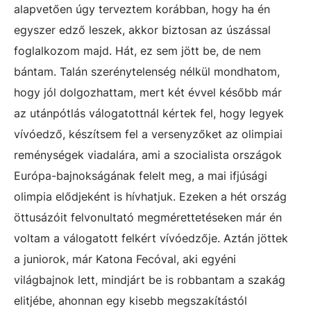
alapvetően úgy terveztem korábban, hogy ha én
egyszer edző leszek, akkor biztosan az úszással
foglalkozom majd. Hát, ez sem jött be, de nem
bántam. Talán szerénytelenség nélkül mondhatom,
hogy jól dolgozhattam, mert két évvel később már
az utánpótlás válogatottnál kértek fel, hogy legyek
vívóedző, készítsem fel a versenyzőket az olimpiai
reménységek viadalára, ami a szocialista országok
Európa-bajnokságának felelt meg, a mai ifjúsági
olimpia elődjeként is hívhatjuk. Ezeken a hét ország
öttusázóit felvonultató megmérettetéseken már én
voltam a válogatott felkért vívóedzője. Aztán jöttek
a juniorok, már Katona Fecóval, aki egyéni
világbajnok lett, mindjárt be is robbantam a szakág
elitjébe, ahonnan egy kisebb megszakítástól