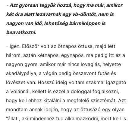
- Azt gyorsan tegyük hozzá, hogy ma már, amikor
két óra alatt lezavarnak egy vb-döntőt, nem is
nagyon van idő, lehetőség bármiképpen is
beavatkozni.
- Igen. Először volt az ötnapos öttusa, majd lett
három, aztán kétnapos, egynapos, ma pedig itt ez a
nagyon gyors, amikor már nincs lovaglás, helyette
akadálypálya, a végén pedig összevont futás és
lövészet van. Hosszú ideig voltam szakmai igazgató
a Volánnál, kellett is ezzel a dologgal foglalkozni,
hogy kell ehhez kitalálni a megfelelő szisztémát. Azt
mondtam annak idején, hogy az öttusázó egy olyan
"állat", aki mindenhez tud alkalmazkodni, mert kell is.