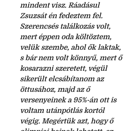
mindent visz. Ráadásul
Zsuzsát én fedeztem fel.
Szerencsés találkozás volt,
mert éppen oda költöztem,
velük szembe, ahol ők laktak,
s bár nem volt könnyű, mert ő
kosarazni szeretett, végül
sikerült elcsábítanom az
öttusához, majd az ő
versenyeinek a 95%-án ott is
voltam utánpótlás kortól
végig. Megértük azt, hogy ő