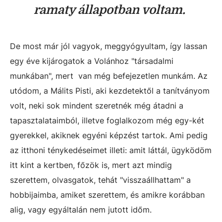
ramaty állapotban voltam.
De most már jól vagyok, meggyógyultam, így lassan
egy éve kijárogatok a Volánhoz "társadalmi
munkában", mert van még befejezetlen munkám. Az
utódom, a Málits Pisti, aki kezdetektől a tanítványom
volt, neki sok mindent szeretnék még átadni a
tapasztalataimból, illetve foglalkozom még egy-két
gyerekkel, akiknek egyéni képzést tartok. Ami pedig
az itthoni ténykedéseimet illeti: amit láttál, ügyködöm
itt kint a kertben, főzök is, mert azt mindig
szerettem, olvasgatok, tehát "visszaállhattam" a
hobbijaimba, amiket szerettem, és amikre korábban
alig, vagy egyáltalán nem jutott időm.