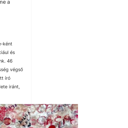
Íme a
e-ként
ciául és
nk. 46
esség végső
t író
ete iránt,