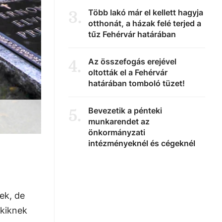
Több lakó már el kellett hagyja
3
.
otthonát, a házak felé terjed a
tűz Fehérvár határában
Az összefogás erejével
4
.
oltották el a Fehérvár
határában tomboló tüzet!
Bevezetik a pénteki
5
.
munkarendet az
önkormányzati
intézményeknél és cégeknél
ek, de
akiknek