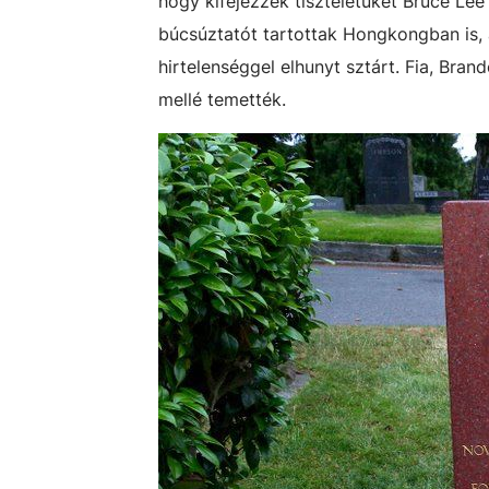
hogy kifejezzék tiszteletüket Bruce Lee
búcsúztatót tartottak Hongkongban is, 
hirtelenséggel elhunyt sztárt. Fia, Bra
mellé temették.