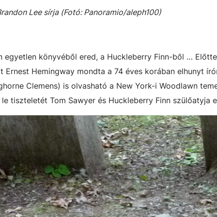
Brandon Lee sírja (Fotó: Panoramio/aleph100)
 egyetlen könyvéből ered, a Huckleberry Finn-ből … Előtt
 ezt Ernest Hemingway mondta a 74 éves korában elhunyt író
anghorne Clemens) is olvasható a New York-i Woodlawn tem
le tiszteletét Tom Sawyer és Huckleberry Finn szülőatyja el