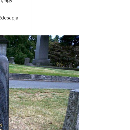
n, egy
 Édesapja