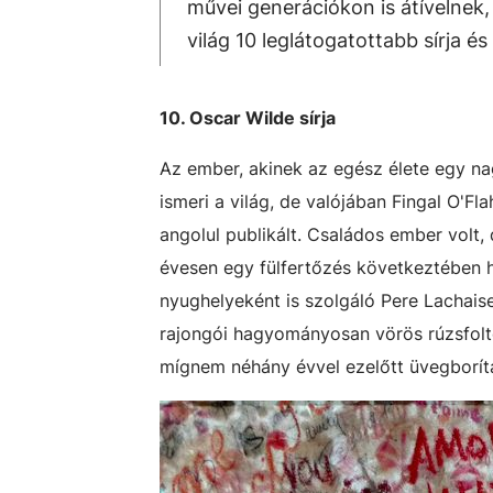
művei generációkon is átívelnek,
világ 10 leglátogatottabb sírja é
10. Oscar Wilde sírja
Az ember, akinek az egész élete egy n
ismeri a világ, de valójában Fingal O'Fla
angolul publikált. Családos ember volt, 
évesen egy fülfertőzés következtében ha
nyughelyeként is szolgáló Pere Lachais
rajongói hagyományosan vörös rúzsfoltos
mígnem néhány évvel ezelőtt üvegborítá