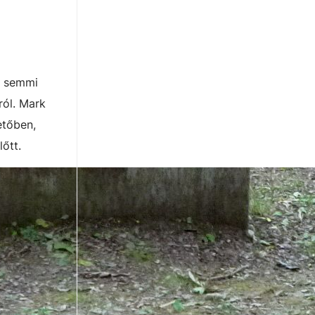
e semmi
ról. Mark
etőben,
őtt.