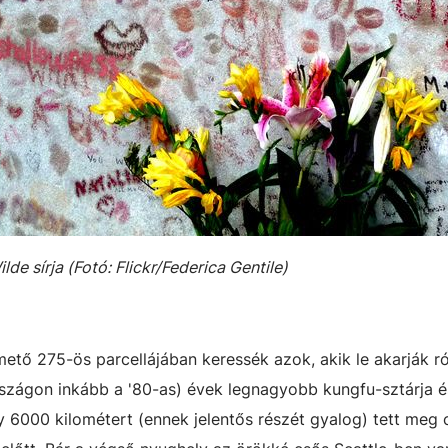
lde sírja (Fotó: Flickr/Federica Gentile)
mető 275-ös parcellájában keressék azok, akik le akarják ró
rszágon inkább a '80-as) évek legnagyobb kungfu-sztárja és 
 6000 kilométert (ennek jelentős részét gyalog) tett meg 