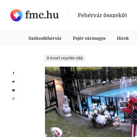
fmc.hu
Fehérvár összeköt
Székesfehérvár
Fejér vármegye
Hírek
9 évnél régebbi cikk