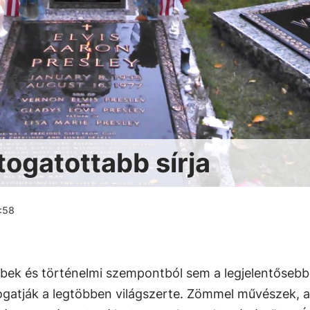
átogatottabb sírja
2:58
bbek és történelmi szempontból sem a legjelentősebb
átogatják a legtöbben világszerte. Zömmel művészek, 