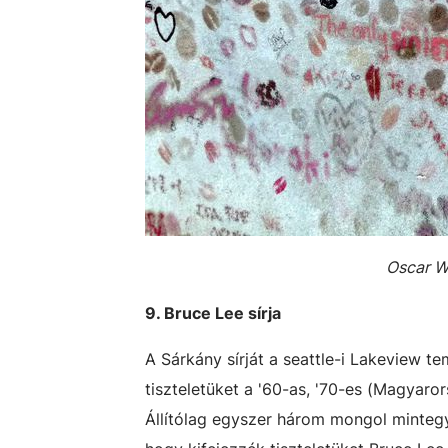
Oscar Wi
9. Bruce Lee sírja
A Sárkány sírját a seattle-i Lakeview te
tiszteletüket a '60-as, '70-es (Magyaro
Állítólag egyszer három mongol mintegy