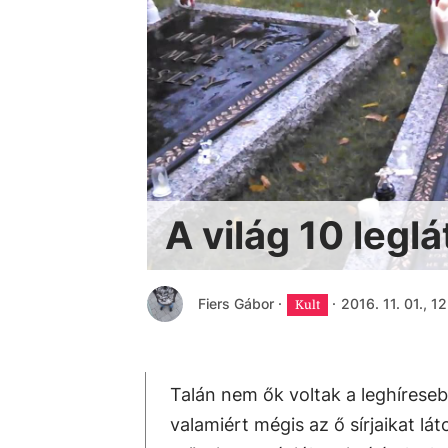
A világ 10 legl
Fiers Gábor
·
·
2016. 11. 01., 1
Kult
Talán nem ők voltak a leghírese
valamiért mégis az ő sírjaikat l