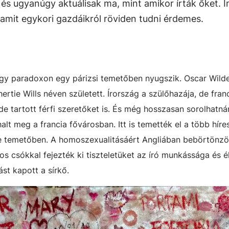
 és ugyanúgy aktuálisak ma, mint amikor írták őket. 
s amit egykori gazdáikról röviden tudni érdemes.
agy paradoxon egy párizsi temetőben nyugszik. Oscar Wild
hertie Wills néven született. Írország a szülőhazája, de fran
de tartott férfi szeretőket is. És még hosszasan sorolhatná
lt meg a francia fővárosban. Itt is temették el a több hír
e temetőben. A homoszexualitásáért Angliában bebörtönzöt
 csókkal fejezték ki tiszteletüket az író munkássága és él
st kapott a sírkő.