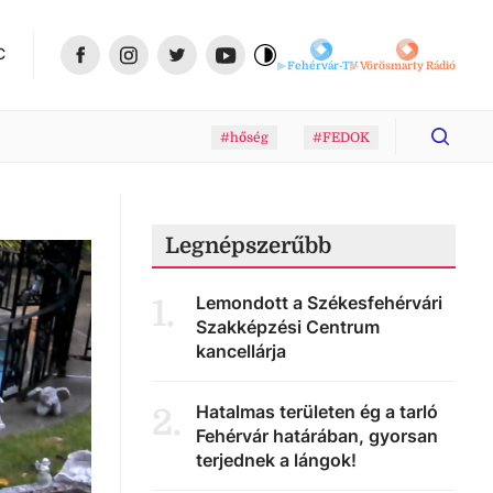
C
Fehérvár-TV
Vörösmarty Rádió
#hőség
#FEDOK
Legnépszerűbb
Lemondott a Székesfehérvári
1
.
Szakképzési Centrum
kancellárja
Hatalmas területen ég a tarló
2
.
Fehérvár határában, gyorsan
terjednek a lángok!