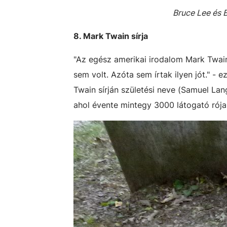
Bruce Lee és 
8. Mark Twain sírja
"Az egész amerikai irodalom Mark Twain
sem volt. Azóta sem írtak ilyen jót." -
Twain sírján születési neve (Samuel L
ahol évente mintegy 3000 látogató rója 