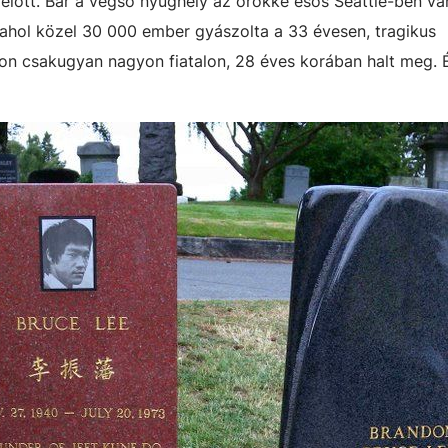
 előtt. Bár a végső nyughely az örökké esős Seattle-ben va
ahol közel 30 000 ember gyászolta a 33 évesen, tragikus
ndon csakugyan nagyon fiatalon, 28 éves korában halt meg.