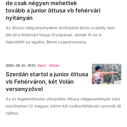
de csak négyen mehettek
tovább a junior öttusa vb fehérvári
nyitányán
Az öttusa világversenyeken érvényben lévős szabály nem
jött jól a fehérvári Varga Orsolyának, akinek itt be is
fejeződött az egyéni, illetve csapatverseny.
2025. 06. 21., 19:55
Sport
,
öttusa
Szerdán startol a junior öttusa
vb Fehérváron, két Volán
versenyzővel
Az év legjelentősebb utánpótlás öttusa világeseményén sűrű
mezőnyben 12 magyar, közte két székesfehérvári sportoló áll
rajthoz.