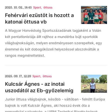
2025. 10. 02., 18:45
Sport
,
öttusa
Fehérvári ezüstöt is hozott a
katonai öttusa vb
A Magyar Honvédség Sportszázadának tagjaként a Volán
két pentatlonistája állt rajthoz a mundérba bújt sportolók
világbajnokságán, melyen eredményesen szerepeltek, egy
éremmel és két dobogóközeli helyezéssel abszolválták a
rangos megmérettetést.
2025. 09. 17., 12:29
Sport
,
öttusa
Kulcsár Ágnes - az inotai
uszodától az Eb-győzelemig
Junior öttusa világbajnok, később - váltóban - felnőtt Európa
bajnok is volt Kulcsár Ágnes, aki hosszú évek óta a
nemzetközi szövetség, a UIPM Technikai Bizottságának