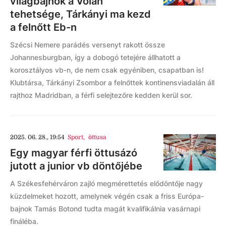
világbajnok a Volán
tehetsége, Tárkányi ma kezd
a felnőtt Eb-n
Szécsi Nemere parádés versenyt rakott össze
Johannesburgban, így a dobogó tetejére állhatott a
korosztályos vb-n, de nem csak egyéniben, csapatban is!
Klubtársa, Tárkányi Zsombor a felnőttek kontinensviadalán áll
rajthoz Madridban, a férfi selejtezőre kedden kerül sor.
2025. 06. 28., 19:54
Sport
,
öttusa
Egy magyar férfi öttusázó
jutott a junior vb döntőjébe
A Székesfehérváron zajló megmérettetés elődöntője nagy
küzdelmeket hozott, amelynek végén csak a friss Európa-
bajnok Tamás Botond tudta magát kvalifikálnia vasárnapi
fináléba.