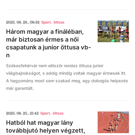
2025. 06. 28., 06:32
Sport
,
öttusa
Három magyar a fináléban,
már biztosan érmes a női
csapatunk a junior öttusa vb-
n
Székesfehérvár nem először rendez öttusa junior
világbajnokságot, s eddig mindig voltak magyar érmesek itt.
A hagyomány most sem szakad meg, egy dobogós helyezés
már garantált.
2025. 06. 25., 21:42
Sport
,
öttusa
Hatból hat magyar lány
továbbjutó helyen végzett,