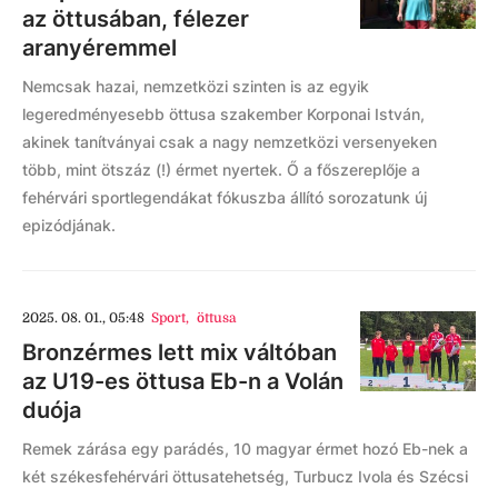
az öttusában, félezer
aranyéremmel
Nemcsak hazai, nemzetközi szinten is az egyik
legeredményesebb öttusa szakember Korponai István,
akinek tanítványai csak a nagy nemzetközi versenyeken
több, mint ötszáz (!) érmet nyertek. Ő a főszereplője a
fehérvári sportlegendákat fókuszba állító sorozatunk új
epizódjának.
2025. 08. 01., 05:48
Sport
,
öttusa
Bronzérmes lett mix váltóban
az U19-es öttusa Eb-n a Volán
duója
Remek zárása egy parádés, 10 magyar érmet hozó Eb-nek a
két székesfehérvári öttusatehetség, Turbucz Ivola és Szécsi