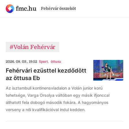
fmc.hu
Fehérvár összeköt
#Volán Fehérvár
2026. 08. 03., 19:52
Sport
,
öttusa
Fehérvári ezüsttel kezdődött
az öttusa Eb
Az isztambuli kontinensviadalon a Volán junior korú
tehetsége, Varga Orsolya váltóban egy másik ifjonccal
állhatott fela dobogó második fokára. A hagyományos
verseny a női kvalifikációval indul kedden.