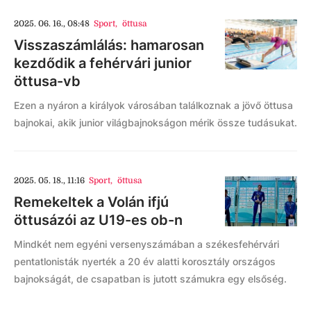
2025. 06. 16., 08:48
Sport
,
öttusa
Visszaszámlálás: hamarosan
kezdődik a fehérvári junior
öttusa-vb
Ezen a nyáron a királyok városában találkoznak a jövő öttusa
bajnokai, akik junior világbajnokságon mérik össze tudásukat.
2025. 05. 18., 11:16
Sport
,
öttusa
Remekeltek a Volán ifjú
öttusázói az U19-es ob-n
Mindkét nem egyéni versenyszámában a székesfehérvári
pentatlonisták nyerték a 20 év alatti korosztály országos
bajnokságát, de csapatban is jutott számukra egy elsőség.