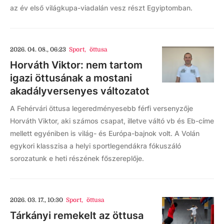
az év első világkupa-viadalán vesz részt Egyiptomban.
2026. 04. 08., 06:23
Sport
,
öttusa
Horváth Viktor: nem tartom
igazi öttusának a mostani
akadályversenyes változatot
A Fehérvári öttusa legeredményesebb férfi versenyzője
Horváth Viktor, aki számos csapat, illetve váltó vb és Eb-címe
mellett egyéniben is világ- és Európa-bajnok volt. A Volán
egykori klasszisa a helyi sportlegendákra fókuszáló
sorozatunk e heti részének főszereplője.
2026. 03. 17., 10:30
Sport
,
öttusa
Tárkányi remekelt az öttusa