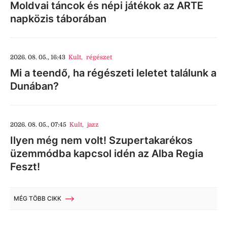
Moldvai táncok és népi játékok az ARTE
napközis táborában
2026. 08. 05., 16:43
Kult
,
régészet
Mi a teendő, ha régészeti leletet találunk a
Dunában?
2026. 08. 05., 07:45
Kult
,
jazz
Ilyen még nem volt! Szupertakarékos
üzemmódba kapcsol idén az Alba Regia
Feszt!
MÉG TÖBB CIKK