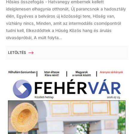
Hősies összefogás - Hatvanegy embernek kellett
ideiglenesen elhagynia otthonát, Új parancsnok a hadosztály
élén, Egyéves a belváros új közösségi tere, Hőség van,
vízhiány nincs, Minden, amit az intermodális csomópontról
tudni kell, Elkezdődtek a Hűség Közös hang és árulás
olvasópróbái, A múlt folyta...
LETÖLTÉS