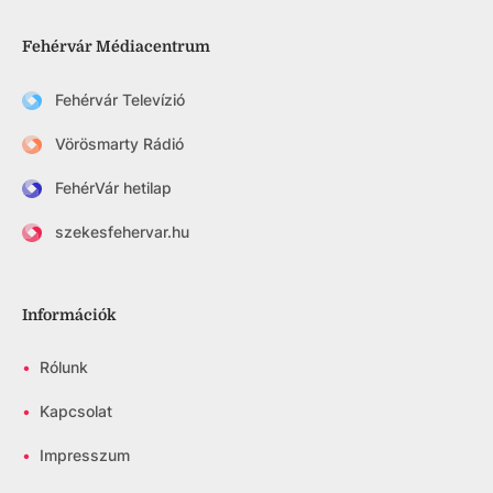
Fehérvár Médiacentrum
Fehérvár Televízió
Vörösmarty Rádió
FehérVár hetilap
szekesfehervar.hu
Információk
•
Rólunk
•
Kapcsolat
•
Impresszum