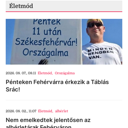
Életmód
2026. 08. 07., 08:11
Életmód
,
Országalma
Pénteken Fehérvárra érkezik a Táblás
Srác!
2026. 08. 02., 11:07
Életmód
,
albérlet
Nem emelkedtek jelentősen az
albérletárak Fehérváron