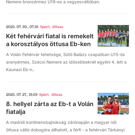
Nemere bronzérmez U19-es a vegyesváltóban.
2025. 07. 30., 07:16
Sport
,
öttusa
Két fehérvári fiatal is remekelt
a korosztályos öttusa Eb-ken
A Volán Fehérvár tehetsége, Sütő Balázs csapatban U15-ös
aranyérmes, Szécsi Nemere az idősebbeknél egyéni 4. lett a
Kaunasi Eb-n..
2025. 07. 27., 19:59
Sport
,
öttusa
8. hellyel zárta az Eb-t a Volán
fiatalja
A madridi kontinensbajnokság zárónapján a magyar női
öttusa váltó dobogóra állhatott, a férfi - a fehérvári Tárkányi