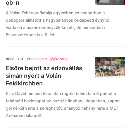
ob-n
A Volán Fehérvár fiatalja egyéniben és csapatban is
dobogóra állhatott a hagyományos budapesti évnyitó
viadalon a hazai versenyzők között, de nemzetközi
összevetésben is a 6. lett.
2025. 11. 01., 20:52
Sport
,
jégkorong
Elsőre bejött az edzőváltás,
simán nyert a Volán
Feldkirchben
Kiss Dávid menesztése után rögtön behúzta a 3 pontot a
fehérvári hokicsapat az osztrák ligában, idegenben, kapott
gól nélkül verte a sereghajtót, amelytől néhány hete a MET
Arénában kikapott.