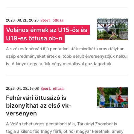
2026. 06. 21., 20:26
Sport
,
öttusa
Volános érmek az U15-ös és
U19-es öttusa ob-n
A székesfehérvári ifjú pentatlonisták mindkét korosztályban
szép eredményeket értek el több sérült élversenyzőjük nélkül
is. A lányok egy, a fiúk négy medáliával gazdagodtak.
2026. 04. 08., 16:08
Sport
,
öttusa
Fehérvári öttusázó is
bizonyíthat az első vk-
versenyen
A Volán tehetséges pentatlonistája, Tárkányi Zsombor is
tagja a kilenc fős (négy férfi, öt nő) magyar keretnek, amely