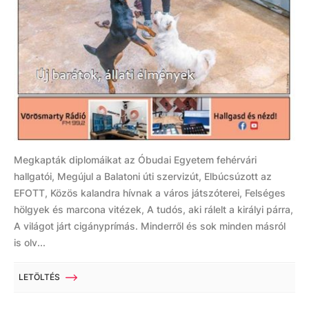
Megkapták diplomáikat az Óbudai Egyetem fehérvári
hallgatói, Megújul a Balatoni úti szervizút, Elbúcsúzott az
EFOTT, Közös kalandra hívnak a város játszóterei, Felséges
hölgyek és marcona vitézek, A tudós, aki rálelt a királyi párra,
A világot járt cigányprímás. Minderről és sok minden másról
is olv...
LETÖLTÉS