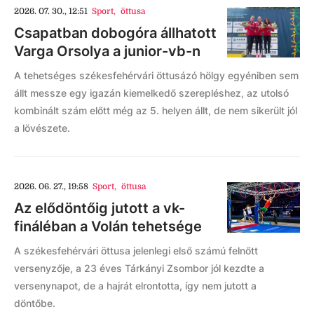
2026. 07. 30., 12:51
Sport
,
öttusa
Csapatban dobogóra állhatott
Varga Orsolya a junior-vb-n
A tehetséges székesfehérvári öttusázó hölgy egyéniben sem
állt messze egy igazán kiemelkedő szerepléshez, az utolsó
kombinált szám előtt még az 5. helyen állt, de nem sikerült jól
a lövészete.
2026. 06. 27., 19:58
Sport
,
öttusa
Az elődöntőig jutott a vk-
fináléban a Volán tehetsége
A székesfehérvári öttusa jelenlegi első számú felnőtt
versenyzője, a 23 éves Tárkányi Zsombor jól kezdte a
versenynapot, de a hajrát elrontotta, így nem jutott a
döntőbe.