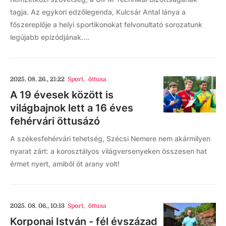
tagja. Az egykori edzőlegenda, Kulcsár Antal lánya a
főszereplője a helyi sportikonokat felvonultató sorozatunk
legújabb epizódjának....
2025. 08. 26., 21:22
Sport
,
öttusa
A 19 évesek között is
világbajnok lett a 16 éves
fehérvári öttusázó
A székesfehérvári tehetség, Szécsi Nemere nem akármilyen
nyarat zárt: a korosztályos világversenyeken összesen hat
érmet nyert, amiből öt arany volt!
2025. 08. 06., 10:13
Sport
,
öttusa
Korponai István - fél évszázad