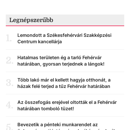
Legnépszerűbb
Lemondott a Székesfehérvári Szakképzési
1
.
Centrum kancellárja
Hatalmas területen ég a tarló Fehérvár
2
.
határában, gyorsan terjednek a lángok!
Több lakó már el kellett hagyja otthonát, a
3
.
házak felé terjed a tűz Fehérvár határában
Az összefogás erejével oltották el a Fehérvár
4
.
határában tomboló tüzet!
Bevezetik a pénteki munkarendet az
5
.