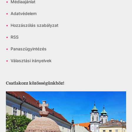
•
Médiaajánlat
•
Adatvédelem
•
Hozzászólás szabályzat
•
RSS
•
Panaszügyintézés
•
Választási irányelvek
Csatlakozz közösségünkhöz!