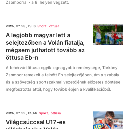
Zsomborral - a 8. helyen végzett.
2025. 07. 23., 19:18
Sport
,
öttusa
A legjobb magyar lett a
selejtezőben a Volán fiatalja,
mégsem juthatott tovább az
öttusa Eb-n
A fehérvári öttusa egyik legnagyobb reménysége, Tárkányi
Zsombor remekelt a felnőtt Eb selejtezőjében, ám a szabály
és a szövetség sportszakmai vezetőjének előzetes döntése
megfosztotta attól, hogy továbblépjen a kvalifikációból.
2025. 07. 22., 09:58
Sport
,
öttusa
Világcsúccsal U17-es