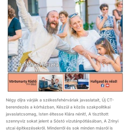
Négy díjra várják a székesfehérváriak javaslatait, Új CT-
berendezés a kórházban, Készül a közös szakpolitikai
javaslatcsomag, Isten éltesse Klára nénit!, A tisztított
szennyvíz sokat jelent a Sóstó vízutánpótlásában, A Zrínyi
utcai építkezésekről. Minderről és sok minden másról is