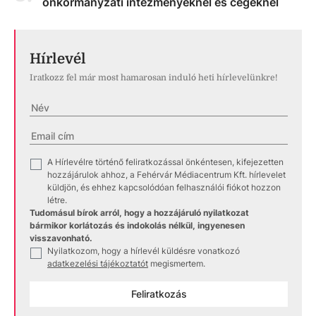
önkormányzati intézményeknél és cégeknél
Hírlevél
Iratkozz fel már most hamarosan induló heti hírlevelünkre!
A Hírlevélre történő feliratkozással önkéntesen, kifejezetten
✓
hozzájárulok ahhoz, a Fehérvár Médiacentrum Kft. hírlevelet
küldjön, és ehhez kapcsolódóan felhasználói fiókot hozzon
létre.
Tudomásul bírok arról, hogy a hozzájáruló nyilatkozat
bármikor korlátozás és indokolás nélkül, ingyenesen
visszavonható.
Nyilatkozom, hogy a hírlevél küldésre vonatkozó
✓
adatkezelési tájékoztatót
megismertem.
Feliratkozás