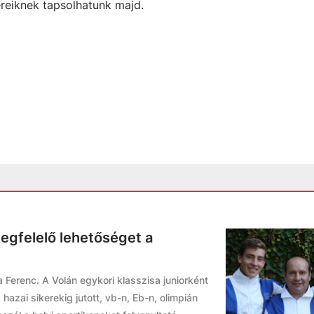
kereiknek tapsolhatunk majd.
gfelelő lehetőséget a
"
 Ferenc. A Volán egykori klasszisa juniorként
azai sikerekig jutott, vb-n, Eb-n, olimpián