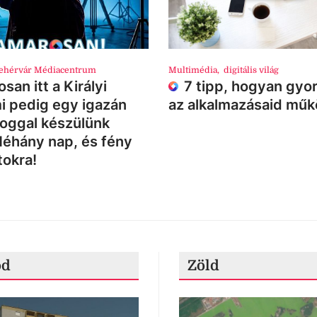
ehérvár Médiacentrum
Multimédia
,
digitális világ
san itt a Királyi
7 tipp, hogyan gyor
i pedig egy igazán
az alkalmazásaid mű
loggal készülünk
Néhány nap, és fény
tokra!
ód
Zöld