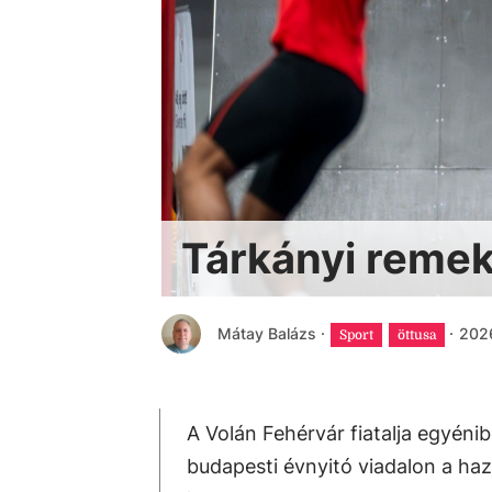
Tárkányi remek
Mátay Balázs
·
·
2026
Sport
öttusa
A Volán Fehérvár fiatalja egyén
budapesti évnyitó viadalon a ha