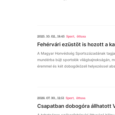
2025. 10. 02., 18:45
Sport
,
öttusa
Fehérvári ezüstöt is hozott a k
A Magyar Honvédség Sportszázadának tagjaként
mundérba bújt sportolók világbajnokságán, 
éremmel és két dobogóközeli helyezéssel abs
2026. 07. 30., 12:51
Sport
,
öttusa
Csapatban dobogóra állhatott V
A tehetséges székesfehérvári öttusázó hölgy