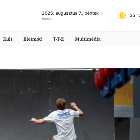
2026. augusztus 7., péntek
35
 °
Ibolya
Kult
Életmód
T-T-Z
Multimédia