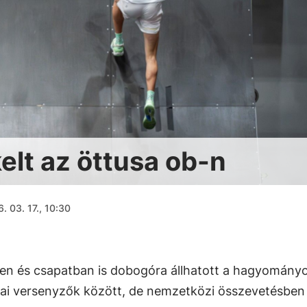
elt az öttusa ob-n
. 03. 17., 10:30
iben és csapatban is dobogóra állhatott a hagyomány
zai versenyzők között, de nemzetközi összevetésben i