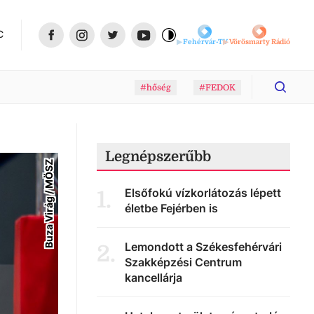
C
Fehérvár-TV
Vörösmarty Rádió
#hőség
#FEDOK
Legnépszerűbb
Buza Virág / MÖSZ
Elsőfokú vízkorlátozás lépett
1
.
életbe Fejérben is
Lemondott a Székesfehérvári
2
.
Szakképzési Centrum
kancellárja