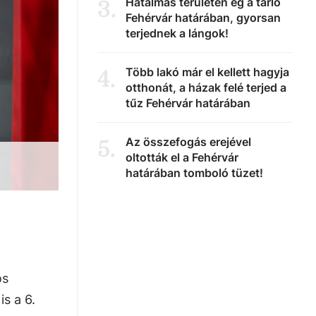
Hatalmas területen ég a tarló
3
.
Fehérvár határában, gyorsan
terjednek a lángok!
Több lakó már el kellett hagyja
4
.
otthonát, a házak felé terjed a
tűz Fehérvár határában
Az összefogás erejével
5
.
oltották el a Fehérvár
határában tomboló tüzet!
os
s a 6.