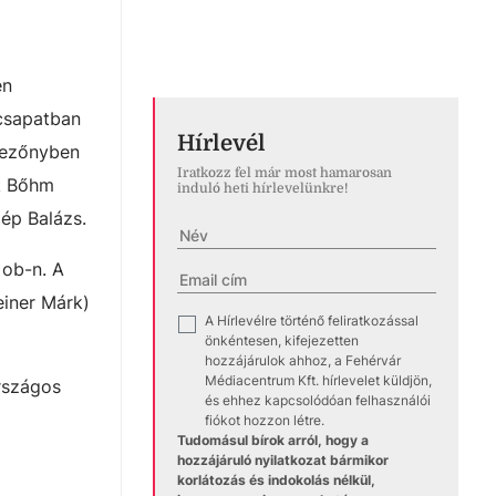
en
 csapatban
Hírlevél
 mezőnyben
Iratkozz fel már most hamarosan
ok Bőhm
induló heti hírlevelünkre!
ép Balázs.
 ob-n. A
einer Márk)
A Hírlevélre történő feliratkozással
✓
önkéntesen, kifejezetten
hozzájárulok ahhoz, a Fehérvár
Médiacentrum Kft. hírlevelet küldjön,
rszágos
és ehhez kapcsolódóan felhasználói
fiókot hozzon létre.
Tudomásul bírok arról, hogy a
hozzájáruló nyilatkozat bármikor
korlátozás és indokolás nélkül,