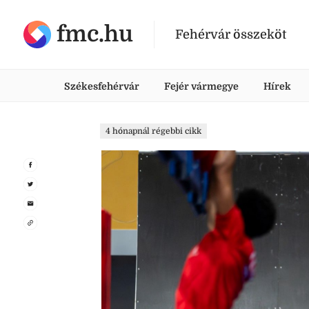
fmc.hu
Fehérvár összeköt
Székesfehérvár
Fejér vármegye
Hírek
4 hónapnál régebbi cikk