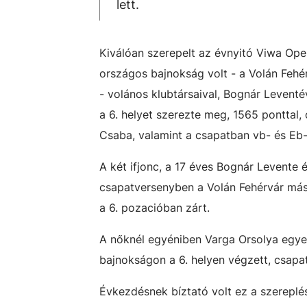
lett.
Kiválóan szerepelt az évnyitó
Viwa Open
országos bajnokság volt - a Volán Fehér
- volános klubtársaival, Bognár Leventé
a 6. helyet szerezte meg, 1565 ponttal
Csaba, valamint a csapatban vb- és Eb
A két ifjonc, a 17 éves Bognár Levente é
csapatversenyben a Volán Fehérvár máso
a 6. pozacióban zárt.
A nőknél egyéniben Varga Orsolya egyet
bajnokságon a 6. helyen végzett, csapa
Évkezdésnek bíztató volt ez a szereplé