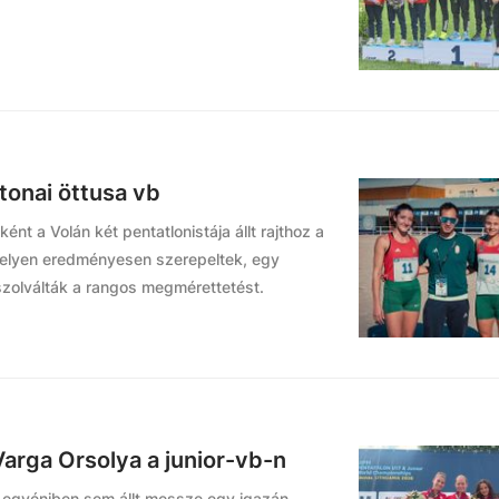
atonai öttusa vb
 a Volán két pentatlonistája állt rajthoz a
melyen eredményesen szerepeltek, egy
zolválták a rangos megmérettetést.
arga Orsolya a junior-vb-n
 egyéniben sem állt messze egy igazán