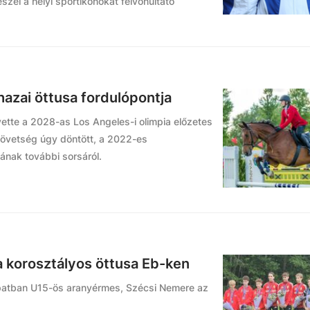
szél a helyi sportikonokat felvonultató
hazai öttusa fordulópontja
ette a 2028-as Los Angeles-i olimpia előzetes
zövetség úgy döntött, a 2022-es
ának további sorsáról.
 a korosztályos öttusa Eb-ken
apatban U15-ös aranyérmes, Szécsi Nemere az