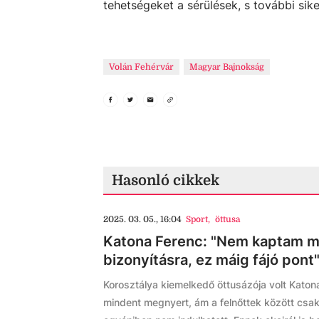
tehetségeket a sérülések, s további si
Volán Fehérvár
Magyar Bajnokság
Hasonló cikkek
2025. 03. 05., 16:04
Sport
,
öttusa
Katona Ferenc: "Nem kaptam me
bizonyításra, ez máig fájó pont
Korosztálya kiemelkedő öttusázója volt Katona
mindent megnyert, ám a felnőttek között csak h