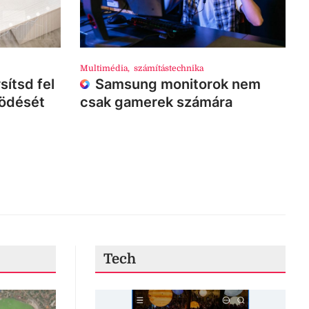
Multimédia
,
számítástechnika
sítsd fel
Samsung monitorok nem
ködését
csak gamerek számára
Tech