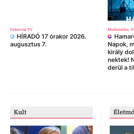
Fehérvár TV
Multimédia
,
F
HÍRADÓ 17 órakor 2026.
Hamaro
augusztus 7.
Napok, m
király do
nektek! 
derül a ti
Kult
Életm