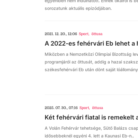
egyéniben nem indulhatott. Ennek okairól is be
sorozatunk aktuális epizódjában.
2021. 12. 20., 12:06
Sport
,
öttusa
A 2022-es fehérvári Eb lehet a 
Miközben a Nemzetközi Olimpiai Bizottság lev
programjáról az öttusát, addig a hazai szaks
székesfehérvári Eb után dönt saját lóállomány
2025. 07. 30., 07:16
Sport
,
öttusa
Két fehérvári fiatal is remekelt
A Volán Fehérvár tehetsége, Sütő Balázs cs
idősebbeknél egyéni 4. lett a Kaunasi Eb-n..