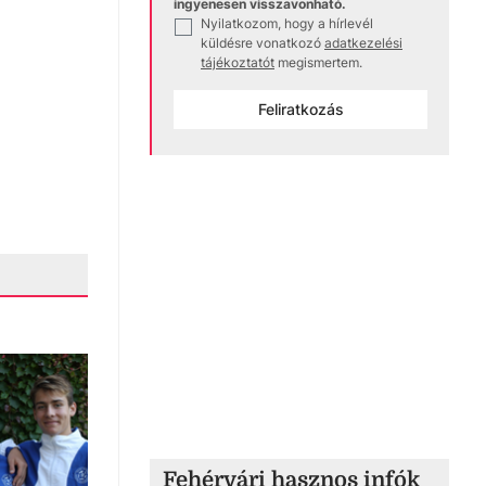
ingyenesen visszavonható.
Nyilatkozom, hogy a hírlevél
✓
küldésre vonatkozó
adatkezelési
tájékoztatót
megismertem.
Feliratkozás
Fehérvári hasznos infók