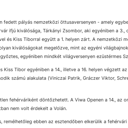
 fedett pályás nemzetközi öttusaversenyen - amely egyb
vár ifjú kiválósága, Tárkányi Zsombor, aki egyéniben a 3.,
vel és Kiss Tiborral együtt a 1. helyen zárt. A nemzetközi
, olyan kiválóságokat megelőzve, mint az egyéni világbajn
-győztes, egyéniben mindkét világversenyen ezüstérmes Sz
s Kiss Tibor egyéniben a 14., illetve a 16. helyen végzett az
dik számú alakulata (Viniczai Patrik, Gráczer Viktor, Schr
len fehérváriként döntőzhetett. A Viwa Openen a 14., az o
tban nem volt érdekelt a Volán.
s, remélhetőleg ebben az esztendőben elkerülik a fehérvári