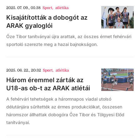
2025. 07. 09., 05:38
Sport
,
atlétika
Kisajátították a dobogót az
ARAK gyaloglói
Őze Tibor tanítványai újra arattak, az összes érmet fehérvári
sportoló szerezte meg a hazai bajnokságon.
2025. 06. 22., 20:32
Sport
,
atlétika
Három éremmel zárták az
U18-as ob-t az ARAK atlétái
A fehérvári tehetségek a háromnapos viadal utolsó
délutánjára sűrítették az érmes produkcióikat, összesen
háromszor állhattak dobogóra Őze Tibor és Tölgyesi Előd
tanítványai.