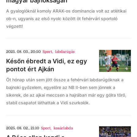
magyar bajnokságán
A gyaloglóknál komoly ARAK-os dominancia volt az atlétikai
ob-n, ugyanis az első nyolc között öt fehérvári sportoló
végzett!
2025. 08. 03., 20:50
Sport
,
labdarúgás
Későn ébredt a Vidi, ez egy
pontot ért Ajkán
Öt hónap után sem jött össze a fehérvári labdarúgóknak a
bajnoki győzelem, egyelőre az NB II-ben sem jönnek a
sikerek, de az ajkai meccsen a hajrában már egy gólra törő,
stabil csapatot láthattak a Vidi szurkolók.
2025. 08. 02., 21:10
Sport
,
kosárlabda