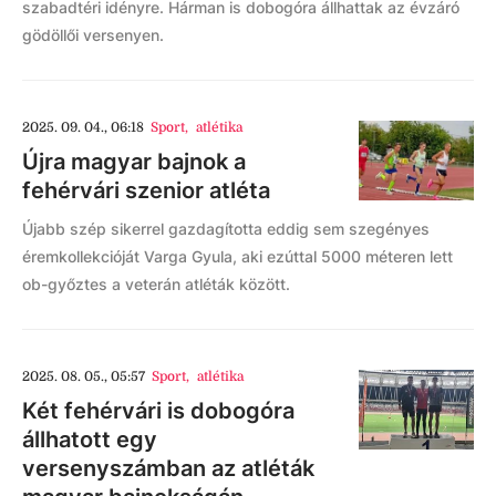
szabadtéri idényre. Hárman is dobogóra állhattak az évzáró
gödöllői versenyen.
2025. 09. 04., 06:18
Sport
,
atlétika
Újra magyar bajnok a
fehérvári szenior atléta
Újabb szép sikerrel gazdagította eddig sem szegényes
éremkollekcióját Varga Gyula, aki ezúttal 5000 méteren lett
ob-győztes a veterán atléták között.
2025. 08. 05., 05:57
Sport
,
atlétika
Két fehérvári is dobogóra
állhatott egy
versenyszámban az atléták