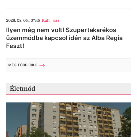
2026. 08. 05., 07:45
Kult
,
jazz
Ilyen még nem volt! Szupertakarékos
üzemmódba kapcsol idén az Alba Regia
Feszt!
MÉG TÖBB CIKK
Életmód