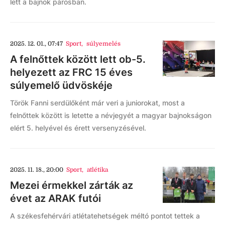
lett a bajnok párosban.
2025. 12. 01., 07:47
Sport
,
súlyemelés
A felnőttek között lett ob-5.
helyezett az FRC 15 éves
súlyemelő üdvöskéje
Török Fanni serdülőként már veri a juniorokat, most a
felnőttek között is letette a névjegyét a magyar bajnokságon
elért 5. helyével és érett versenyzésével.
2025. 11. 18., 20:00
Sport
,
atlétika
Mezei érmekkel zárták az
évet az ARAK futói
A székesfehérvári atlétatehetségek méltó pontot tettek a