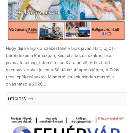
Négy díjra várják a székesfehérváriak javaslatait, Új CT-
berendezés a kórházban, Készül a közös szakpolitikai
javaslatcsomag, Isten éltesse Klára nénit!, A tisztított
szennyvíz sokat jelent a Sóstó vízutánpótlásában, A Zrínyi
utcai építkezésekről. Minderről és sok minden másról is
olvashatsz a 2026....
LETÖLTÉS