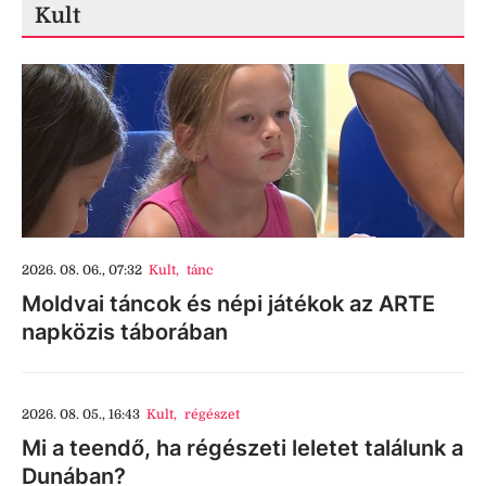
Kult
2026. 08. 06., 07:32
Kult
,
tánc
Moldvai táncok és népi játékok az ARTE
napközis táborában
2026. 08. 05., 16:43
Kult
,
régészet
Mi a teendő, ha régészeti leletet találunk a
Dunában?