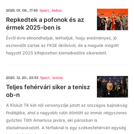
2026. 01. 08., 17:46
Sport
,
boksz
Repkedtek a pofonok és az
érmek 2025-ben is
Évről évre elmondhatjuk, leírhatjuk, hogy eredményes, jó
esztendőt zártak az FKSE ökölvívói, de a magunk mögött
hagyott 2025 kifejezetten kiemelkedőre sikeredett.
2025. 12. 20., 23:33
Sport
,
tenisz
Teljes fehérvári siker a tenisz
ob-n
A Kiskút TK két női versenyzője jutott az országos bajnokság
fináléjába, ahol a nagyobb rutin döntött az immár négyszeres
győztes Tóth Amarissa javára, aki párosban is
diadalmaskodott. A férfiaknál is egy székesfehérvári egység