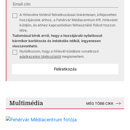
A Hírlevélre történő feliratkozással önkéntesen, kifejezetten
✓
hozzájárulok ahhoz, a Fehérvár Médiacentrum Kft. hírlevelet
küldjön, és ehhez kapcsolódóan felhasználói fiókot hozzon
létre.
Tudomásul bírok arról, hogy a hozzájáruló nyilatkozat
bármikor korlátozás és indokolás nélkül, ingyenesen
visszavonható.
Nyilatkozom, hogy a hírlevél küldésre vonatkozó
✓
adatkezelési tájékoztatót
megismertem.
Feliratkozás
Multimédia
MÉG TÖBB CIKK