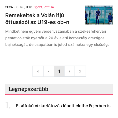
2025. 05. 18., 11:16
Sport
,
öttusa
Remekeltek a Volán ifjú
öttusázói az U19-es ob-n
Mindkét nem egyéni versenyszámában a székesfehérvári
pentatlonisták nyerték a 20 év alatti korosztály országos
bajnokságát, de csapatban is jutott számukra egy elsőség.
First
Previous
Next
Last
«
‹
1
›
»
Legnépszerűbb
1
.
Elsőfokú vízkorlátozás lépett életbe Fejérben is