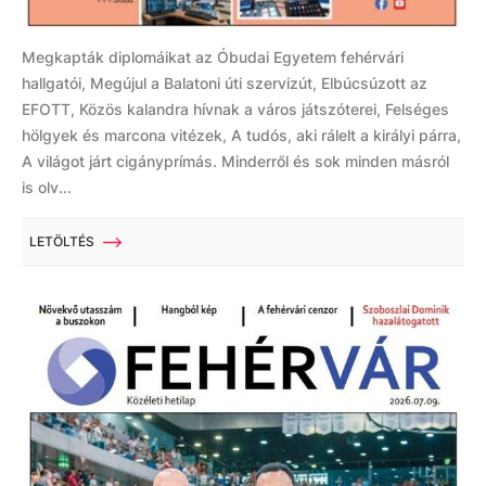
Megkapták diplomáikat az Óbudai Egyetem fehérvári
hallgatói, Megújul a Balatoni úti szervizút, Elbúcsúzott az
EFOTT, Közös kalandra hívnak a város játszóterei, Felséges
hölgyek és marcona vitézek, A tudós, aki rálelt a királyi párra,
A világot járt cigányprímás. Minderről és sok minden másról
is olv...
LETÖLTÉS