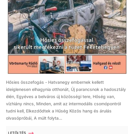
Hősies összefogás - Hatvanegy embernek kellett
ideiglenesen elhagynia otthonát, Új parancsnok a hadosztály
élén, Egyéves a belváros új közösségi tere, Hőség van,
vízhiány nincs, Minden, amit az intermodális csomópontról
tudni kell, Elkezdődtek a Hűség Közös hang és árulás
olvasópróbái, A múlt folyta...
LETÖLTÉS