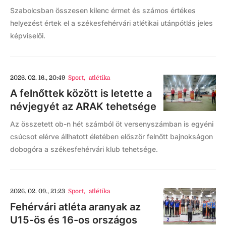
Szabolcsban összesen kilenc érmet és számos értékes
helyezést értek el a székesfehérvári atlétikai utánpótlás jeles
képviselői.
2026. 02. 16., 20:49
Sport
,
atlétika
A felnőttek között is letette a
névjegyét az ARAK tehetsége
Az összetett ob-n hét számból öt versenyszámban is egyéni
csúcsot elérve állhatott életében először felnőtt bajnokságon
dobogóra a székesfehérvári klub tehetsége.
2026. 02. 09., 21:23
Sport
,
atlétika
Fehérvári atléta aranyak az
U15-ös és 16-os országos