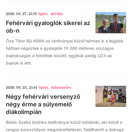
2026. 04. 27., 21:19
Sport
,
atlétika
Fehérvári gyaloglók sikerei az
ob-n
Őze Tibor ifjú ARAK-os tanítványai közül hárman is a legjobb
hatban végeztek a gyaloglók 10 000 méteres országos
bajnokságán a felnőttek között, egyikük pedig U23-as
bajnok is lett.
2026. 04. 23., 21:41
Sport
,
súlyemelés
Négy fehérvári versenyző
négy érme a súlyemelő
diákolimpián
Bódis-Szabó Katinka tanítványai közül mindenki, aki indult a
rangos korosztályos megmérettetésen, felállhatott a dobogó