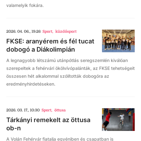
valamelyik fokára.
2026. 04. 06., 19:26
Sport
,
küzdősport
FKSE: aranyérem és fél tucat
dobogó a Diákolimpián
A legnagyobb létszámú utánpótlás seregszemlén kiválóan
szerepeltek a fehérvári ökölvívópalánták, az FKSE tehetségeit
összesen hét alkalommal szólították dobogóra az
eredményhirdetéseken.
2026. 03. 17., 10:30
Sport
,
öttusa
Tárkányi remekelt az öttusa
ob-n
A Volán Fehérvár fiatalja egyéniben és csapatban is