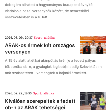
dobogóra állhatott a hagyományos budapesti évnyitó
viadalon a hazai versenyzők között, de nemzetközi
összevetésben is a 6. lett.
2026. 03. 09., 20:37
Sport
,
atlétika
ARAK-os érmek két országos
versenyen
A 15 év alatti atlétikai utánpótlás krémje a fedett pályás
többpróba ob-n, a gyaloglók legjobbjai pedig Szlovákiában -
már szabadtéren - versengtek a bajnoki érmekért.
2026. 02. 22., 19:55
Sport
,
atlétika
Kiválóan szerepeltek a fedett
ob-n az ARAK tehetségei