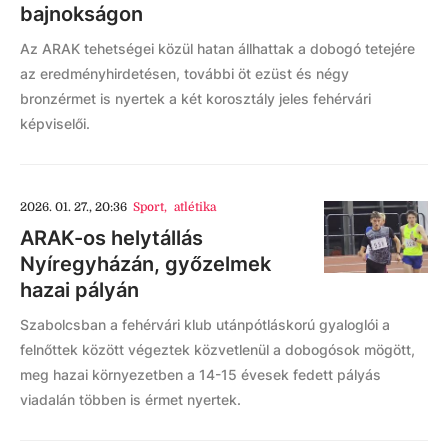
bajnokságon
Az ARAK tehetségei közül hatan állhattak a dobogó tetejére
az eredményhirdetésen, további öt ezüst és négy
bronzérmet is nyertek a két korosztály jeles fehérvári
képviselői.
2026. 01. 27., 20:36
Sport
,
atlétika
ARAK-os helytállás
Nyíregyházán, győzelmek
hazai pályán
Szabolcsban a fehérvári klub utánpótláskorú gyaloglói a
felnőttek között végeztek közvetlenül a dobogósok mögött,
meg hazai környezetben a 14-15 évesek fedett pályás
viadalán többen is érmet nyertek.