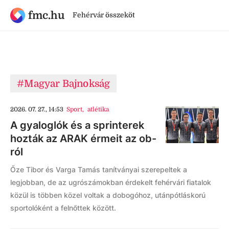
fmc.hu
Fehérvár összeköt
#Magyar Bajnokság
2026. 07. 27., 14:53
Sport
,
atlétika
A gyaloglók és a sprinterek
hozták az ARAK érmeit az ob-
ról
Őze Tibor és Varga Tamás tanítványai szerepeltek a
legjobban, de az ugrószámokban érdekelt fehérvári fiatalok
közül is többen közel voltak a dobogóhoz, utánpótláskorú
sportolóként a felnőttek között.