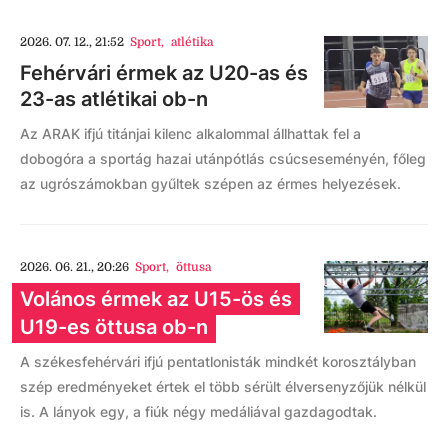
2026. 07. 12., 21:52
Sport
,
atlétika
Fehérvári érmek az U20-as és
23-as atlétikai ob-n
Az ARAK ifjú titánjai kilenc alkalommal állhattak fel a
dobogóra a sportág hazai utánpótlás csúcseseményén, főleg
az ugrószámokban gyűltek szépen az érmes helyezések.
2026. 06. 21., 20:26
Sport
,
öttusa
Volános érmek az U15-ös és
U19-es öttusa ob-n
A székesfehérvári ifjú pentatlonisták mindkét korosztályban
szép eredményeket értek el több sérült élversenyzőjük nélkül
is. A lányok egy, a fiúk négy medáliával gazdagodtak.