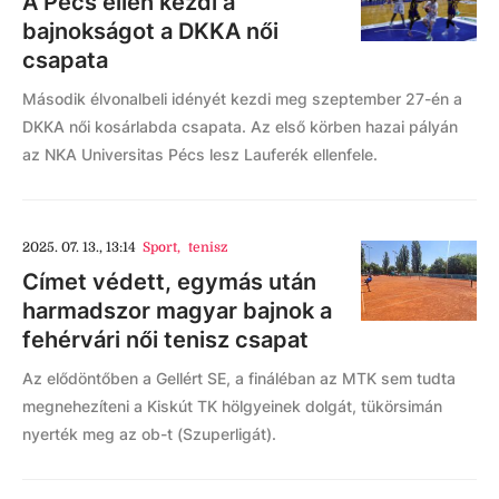
A Pécs ellen kezdi a
bajnokságot a DKKA női
csapata
Második élvonalbeli idényét kezdi meg szeptember 27-én a
DKKA női kosárlabda csapata. Az első körben hazai pályán
az NKA Universitas Pécs lesz Lauferék ellenfele.
2025. 07. 13., 13:14
Sport
,
tenisz
Címet védett, egymás után
harmadszor magyar bajnok a
fehérvári női tenisz csapat
Az elődöntőben a Gellért SE, a fináléban az MTK sem tudta
megnehezíteni a Kiskút TK hölgyeinek dolgát, tükörsimán
nyerték meg az ob-t (Szuperligát).