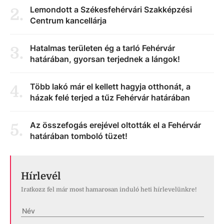
Lemondott a Székesfehérvári Szakképzési
2
.
Centrum kancellárja
Hatalmas területen ég a tarló Fehérvár
3
.
határában, gyorsan terjednek a lángok!
Több lakó már el kellett hagyja otthonát, a
4
.
házak felé terjed a tűz Fehérvár határában
Az összefogás erejével oltották el a Fehérvár
5
.
határában tomboló tüzet!
Hírlevél
Iratkozz fel már most hamarosan induló heti hírlevelünkre!