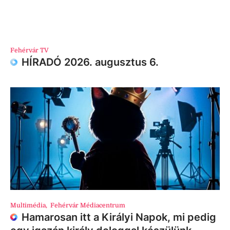
Fehérvár TV
HÍRADÓ 2026. augusztus 6.
Multimédia
,
Fehérvár Médiacentrum
Hamarosan itt a Királyi Napok, mi pedig