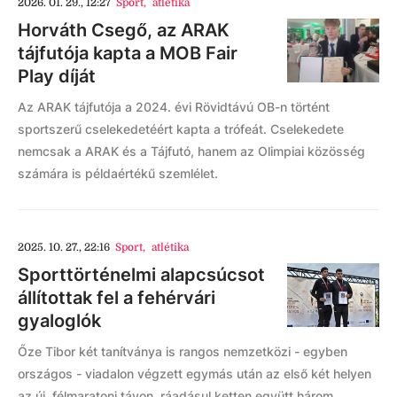
2026. 01. 29., 12:27
Sport
,
atlétika
Horváth Csegő, az ARAK
tájfutója kapta a MOB Fair
Play díját
Az ARAK tájfutója a 2024. évi Rövidtávú OB-n történt
sportszerű cselekedetéért kapta a trófeát. Cselekedete
nemcsak a ARAK és a Tájfutó, hanem az Olimpiai közösség
számára is példaértékű szemlélet.
2025. 10. 27., 22:16
Sport
,
atlétika
Sporttörténelmi alapcsúcsot
állítottak fel a fehérvári
gyaloglók
Őze Tibor két tanítványa is rangos nemzetközi - egyben
országos - viadalon végzett egymás után az első két helyen
az új, félmaratoni távon, ráadásul ketten együtt három