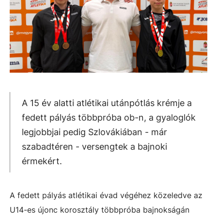
A 15 év alatti atlétikai utánpótlás krémje a
fedett pályás többpróba ob-n, a gyaloglók
legjobbjai pedig Szlovákiában - már
szabadtéren - versengtek a bajnoki
érmekért.
A fedett pályás atlétikai évad végéhez közeledve az
U14-es újonc korosztály többpróba bajnokságán