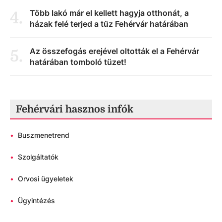
Több lakó már el kellett hagyja otthonát, a
4
.
házak felé terjed a tűz Fehérvár határában
Az összefogás erejével oltották el a Fehérvár
5
.
határában tomboló tüzet!
Fehérvári hasznos infók
•
Buszmenetrend
•
Szolgáltatók
•
Orvosi ügyeletek
•
Ügyintézés