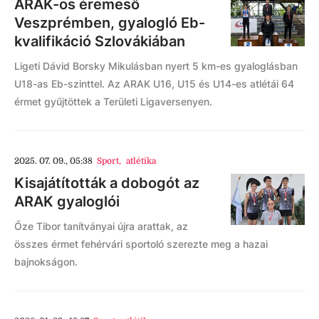
ARAK-os éremeső
Veszprémben, gyalogló Eb-
kvalifikáció Szlovákiában
Ligeti Dávid Borsky Mikulásban nyert 5 km-es gyaloglásban
U18-as Eb-szinttel. Az ARAK U16, U15 és U14-es atlétái 64
érmet gyűjtöttek a Területi Ligaversenyen.
2025. 07. 09., 05:38
Sport
,
atlétika
Kisajátították a dobogót az
ARAK gyaloglói
Őze Tibor tanítványai újra arattak, az
összes érmet fehérvári sportoló szerezte meg a hazai
bajnokságon.