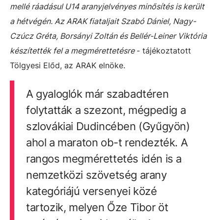
mellé ráadásul U14 aranyjelvényes minősítés is került
a hétvégén. Az ARAK fiataljait Szabó Dániel, Nagy-
Czúcz Gréta, Borsányi Zoltán és Bellér-Leiner Viktória
készítették fel a megmérettetésre
- tájékoztatott
Tölgyesi Előd, az ARAK elnöke.
A gyaloglók már szabadtéren
folytatták a szezont, mégpedig a
szlovákiai Dudincében (Gyűgyön)
ahol a maraton ob-t rendezték. A
rangos megmérettetés idén is a
nemzetközi szövetség arany
kategóriájú versenyei közé
tartozik, melyen Őze Tibor öt