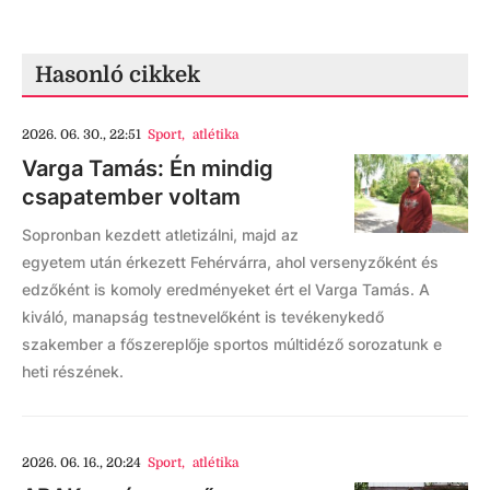
Hasonló cikkek
2026. 06. 30., 22:51
Sport
,
atlétika
Varga Tamás: Én mindig
csapatember voltam
Sopronban kezdett atletizálni, majd az
egyetem után érkezett Fehérvárra, ahol versenyzőként és
edzőként is komoly eredményeket ért el Varga Tamás. A
kiváló, manapság testnevelőként is tevékenykedő
szakember a főszereplője sportos múltidéző sorozatunk e
heti részének.
2026. 06. 16., 20:24
Sport
,
atlétika