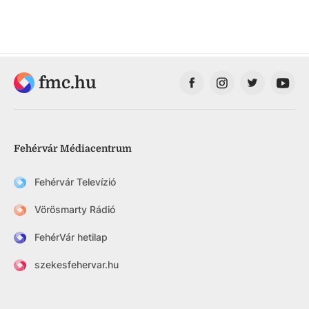
fmc.hu
Fehérvár Médiacentrum
Fehérvár Televízió
Vörösmarty Rádió
FehérVár hetilap
szekesfehervar.hu