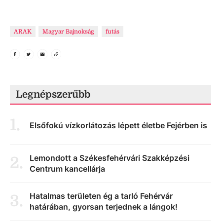
ARAK
Magyar Bajnokság
futás
Legnépszerűbb
1
.
Elsőfokú vízkorlátozás lépett életbe Fejérben is
Lemondott a Székesfehérvári Szakképzési
2
.
Centrum kancellárja
Hatalmas területen ég a tarló Fehérvár
3
.
határában, gyorsan terjednek a lángok!