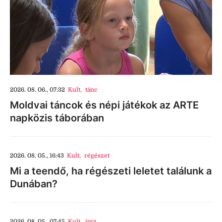
2026. 08. 06., 07:32
Kult
,
tánc
Moldvai táncok és népi játékok az ARTE
napközis táborában
2026. 08. 05., 16:43
Kult
,
régészet
Mi a teendő, ha régészeti leletet találunk a
Dunában?
2026. 08. 05., 07:45
Kult
,
jazz