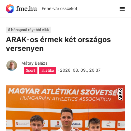
fmc.hu
Fehérvár összeköt
5 hónapnál régebbi cikk
ARAK-os érmek két országos
versenyen
Mátay Balázs
·
·
2026. 03. 09., 20:37
Sport
atlétika
ARAK