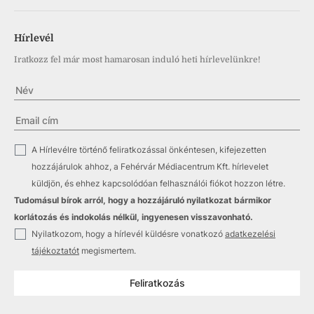
Hírlevél
Iratkozz fel már most hamarosan induló heti hírlevelünkre!
✓
A Hírlevélre történő feliratkozással önkéntesen, kifejezetten
hozzájárulok ahhoz, a Fehérvár Médiacentrum Kft. hírlevelet
küldjön, és ehhez kapcsolódóan felhasználói fiókot hozzon létre.
Tudomásul bírok arról, hogy a hozzájáruló nyilatkozat bármikor
korlátozás és indokolás nélkül, ingyenesen visszavonható.
✓
Nyilatkozom, hogy a hírlevél küldésre vonatkozó
adatkezelési
tájékoztatót
megismertem.
Feliratkozás