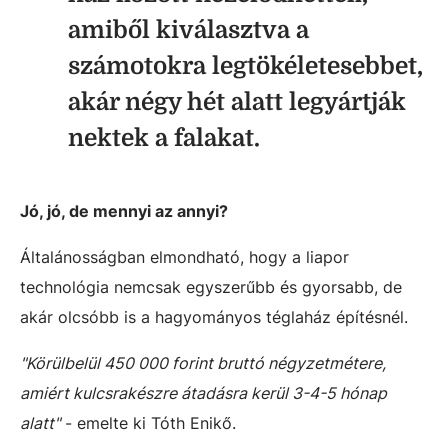
amiből kiválasztva a
számotokra legtökéletesebbet,
akár négy hét alatt legyártjá
k
nektek a falakat.
Jó, jó, de mennyi az annyi?
Általánosságban elmondható, hogy a liapor
technológia nemcsak egyszerűbb és gyorsabb, de
akár olcsóbb is a hagyományos téglaház építésnél.
"Körülbelül 450 000 forint bruttó négyzetmétere,
amiért kulcsrakészre átadásra kerül 3-4-5 hónap
alatt"
- emelte ki Tóth Enikő.