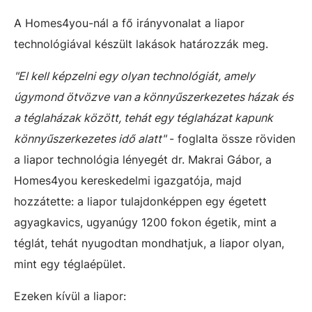
A Homes4you-nál a fő irányvonalat a liapor
technológiával készült lakások határozzák meg.
"El kell képzelni egy olyan technológiát, amely
úgymond ötvözve van a könnyűszerkezetes házak és
a téglaházak között, tehát egy téglaházat kapunk
könnyűszerkezetes idő alatt"
- foglalta össze röviden
a liapor technológia lényegét dr. Makrai Gábor, a
Homes4you kereskedelmi igazgatója, majd
hozzátette: a liapor tulajdonképpen egy égetett
agyagkavics, ugyanúgy 1200 fokon égetik, mint a
téglát, tehát nyugodtan mondhatjuk, a liapor olyan,
mint egy téglaépület.
Ezeken kívül a liapor: