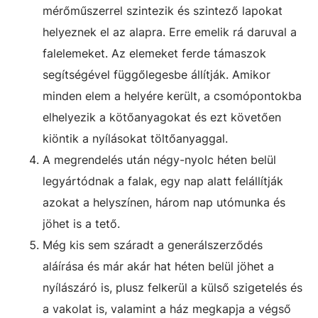
mérőműszerrel szintezik és szintező lapokat
helyeznek el az alapra. Erre emelik rá daruval a
falelemeket. Az elemeket ferde támaszok
segítségével függőlegesbe állítják. Amikor
minden elem a helyére került, a csomópontokba
elhelyezik a kötőanyagokat és ezt követően
kiöntik a nyílásokat töltőanyaggal.
A megrendelés után négy-nyolc héten belül
legyártódnak a falak, egy nap alatt felállítják
azokat a helyszínen, három nap utómunka és
jöhet is a tető.
Még kis sem száradt a generálszerződés
aláírása és már akár hat héten belül jöhet a
nyílászáró is, plusz felkerül a külső szigetelés és
a vakolat is, valamint a ház megkapja a végső