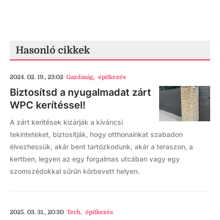
Hasonló cikkek
2024. 02. 19., 23:02
Gazdaság
,
építkezés
Biztosítsd a nyugalmadat zárt
WPC kerítéssel!
A zárt kerítések kizárják a kíváncsi
tekinteteket, biztosítják, hogy otthonainkat szabadon
élvezhessük, akár bent tartózkodunk, akár a teraszon, a
kertben, legyen az egy forgalmas utcában vagy egy
szomszédokkal sűrűn körbevett helyen.
2025. 03. 31., 20:30
Tech
,
építkezés