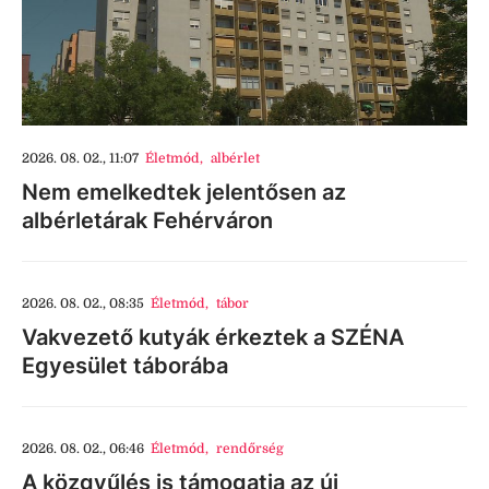
2026. 08. 02., 11:07
Életmód
,
albérlet
Nem emelkedtek jelentősen az
albérletárak Fehérváron
2026. 08. 02., 08:35
Életmód
,
tábor
Vakvezető kutyák érkeztek a SZÉNA
Egyesület táborába
2026. 08. 02., 06:46
Életmód
,
rendőrség
A közgyűlés is támogatja az új