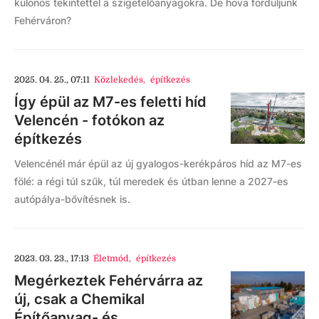
különös tekintettel a szigetelőanyagokra. De hova forduljunk
Fehérváron?
2025. 04. 25., 07:11
Közlekedés
,
építkezés
Így épül az M7-es feletti híd
Velencén - fotókon az
építkezés
Velencénél már épül az új gyalogos-kerékpáros híd az M7-es
fölé: a régi túl szűk, túl meredek és útban lenne a 2027-es
autópálya-bővítésnek is.
2023. 03. 23., 17:13
Életmód
,
építkezés
Megérkeztek Fehérvárra az
új, csak a Chemikal
Építőanyag- és