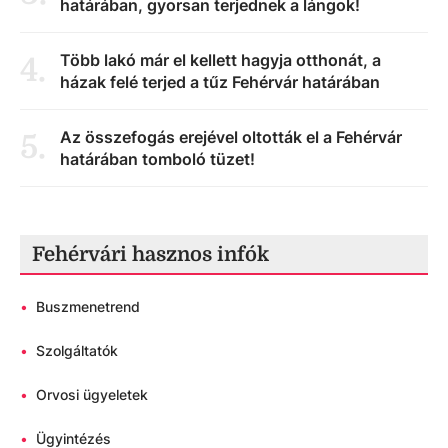
határában, gyorsan terjednek a lángok!
Több lakó már el kellett hagyja otthonát, a
4
.
házak felé terjed a tűz Fehérvár határában
Az összefogás erejével oltották el a Fehérvár
5
.
határában tomboló tüzet!
Fehérvári hasznos infók
•
Buszmenetrend
•
Szolgáltatók
•
Orvosi ügyeletek
•
Ügyintézés