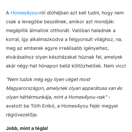
A
Homes4you
-ról dióhéjban azt kell tudni, hogy nem
csak a levegőbe beszélnek, amikor azt mondják:
megépítik álmaitok otthonát. Valóban haladnak a
korral, így alkalmazkodva a felgyorsult világhoz, na,
meg az emberek egyre irreálisabb igényeihez,
elvárásaihoz olyan készházakat húznak fel, amelyek
akár négy-hat hónapon belül költözhetőek. Nem vicc!
"Nem tudok még egy ilyen céget most
Magyarországon, amelynek olyan apparátusa van és
olyan háttérmunkája, mint a Homes4you-nak"
-
avatott be Tóth Enikó, a Homes4you Fejér megyei
régióvezetője.
Jobb, mint a tégla!