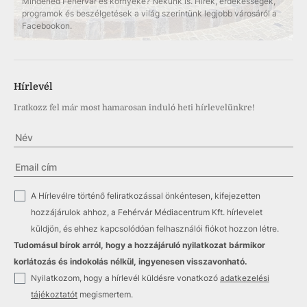
Mindened Fehérvár és környéke? Nekünk is. Hírek, érdekességek,
programok és beszélgetések a világ szerintünk legjobb városáról a
Facebookon.
Hírlevél
Iratkozz fel már most hamarosan induló heti hírlevelünkre!
✓
A Hírlevélre történő feliratkozással önkéntesen, kifejezetten
hozzájárulok ahhoz, a Fehérvár Médiacentrum Kft. hírlevelet
küldjön, és ehhez kapcsolódóan felhasználói fiókot hozzon létre.
Tudomásul bírok arról, hogy a hozzájáruló nyilatkozat bármikor
korlátozás és indokolás nélkül, ingyenesen visszavonható.
✓
Nyilatkozom, hogy a hírlevél küldésre vonatkozó
adatkezelési
tájékoztatót
megismertem.