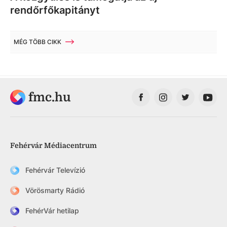
rendőrfőkapitányt
MÉG TÖBB CIKK
fmc.hu
Fehérvár Médiacentrum
Fehérvár Televízió
Vörösmarty Rádió
FehérVár hetilap