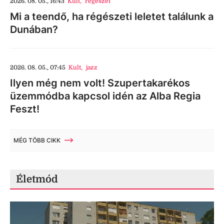
2026. 08. 05., 16:43
Kult
,
régészet
Mi a teendő, ha régészeti leletet találunk a
Dunában?
2026. 08. 05., 07:45
Kult
,
jazz
Ilyen még nem volt! Szupertakarékos
üzemmódba kapcsol idén az Alba Regia
Feszt!
MÉG TÖBB CIKK
Életmód