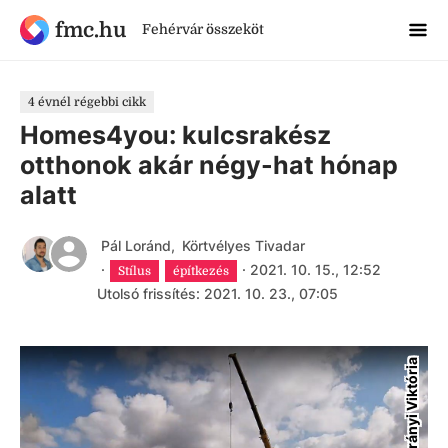
fmc.hu
Fehérvár összeköt
4 évnél régebbi cikk
Homes4you: kulcsrakész
otthonok akár négy-hat hónap
alatt
Pál Loránd
,
Körtvélyes Tivadar
·
·
2021. 10. 15., 12:52
Stílus
építkezés
Utolsó frissítés: 2021. 10. 23., 07:05
Látrányi Viktória