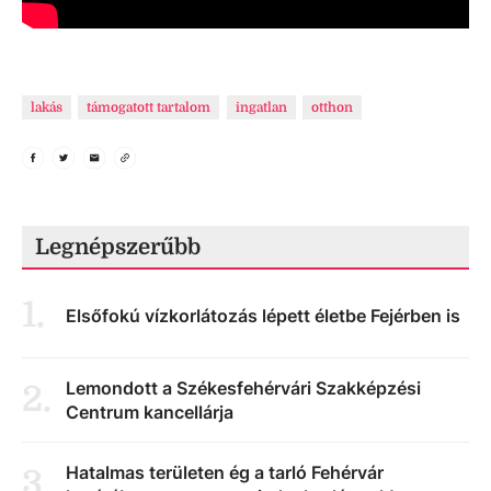
lakás
támogatott tartalom
ingatlan
otthon
Legnépszerűbb
1
.
Elsőfokú vízkorlátozás lépett életbe Fejérben is
Lemondott a Székesfehérvári Szakképzési
2
.
Centrum kancellárja
Hatalmas területen ég a tarló Fehérvár
3
.