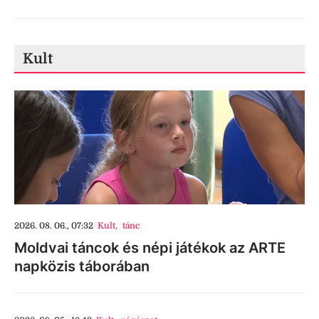
Kult
2026. 08. 06., 07:32
Kult
,
tánc
Moldvai táncok és népi játékok az ARTE
napközis táborában