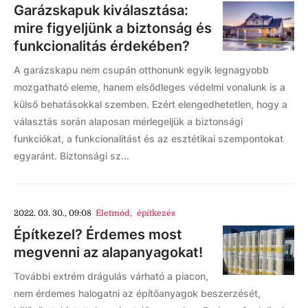
Garázskapuk kiválasztása:
mire figyeljünk a biztonság és
funkcionalitás érdekében?
A garázskapu nem csupán otthonunk egyik legnagyobb
mozgatható eleme, hanem elsődleges védelmi vonalunk is a
külső behatásokkal szemben. Ezért elengedhetetlen, hogy a
választás során alaposan mérlegeljük a biztonsági
funkciókat, a funkcionalitást és az esztétikai szempontokat
egyaránt.​ Biztonsági sz...
2022. 03. 30., 09:08
Életmód
,
építkezés
Építkezel? Érdemes most
megvenni az alapanyagokat!
További extrém drágulás várható a piacon,
nem érdemes halogatni az építőanyagok beszerzését,