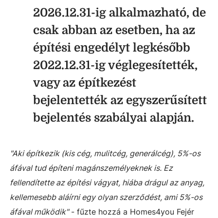
2026.12.31-ig alkalmazható, de
csak abban az esetben, ha az
építési engedélyt legkésőbb
2022.12.31-ig véglegesítették,
vagy az építkezést
bejelentették az egyszerűsített
bejelentés szabályai alapján.
"Aki építkezik (kis cég, mulitcég, generálcég), 5%-os
áfával tud építeni magánszemélyeknek is. Ez
fellendítette az építési vágyat, hiába drágul az anyag,
kellemesebb aláírni egy olyan szerződést, ami 5%-os
áfával működik"
- fűzte hozzá a Homes4you Fejér