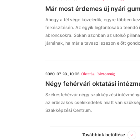
Már most érdemes új nyári gumi
Ahogy a tél vége közeledik, egyre többen ke
felkészítésén. Az egyik legfontosabb teendő il
abroncsokra. Sokan azonban az utolsó pillana
járnának, ha már a tavaszi szezon előtt gondol
2020. 07. 23., 10:02
Oktatás
,
biztonság
Négy fehérvári oktatási intézm
Székesfehérvár négy szakképzési intézményé
az erőszakos cselekedetek miatt van szükség,
Szakképzési Centrum.
Továbbiak betöltése