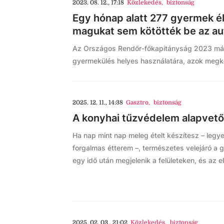
2023. 08. 12., 17:18
Közlekedés
,
biztonság
Egy hónap alatt 277 gyermek él
magukat sem kötötték be az a
Az Országos Rendőr-főkapitányság 2023 márci
gyermekülés helyes használatára, azok megké
2025. 12. 11., 14:38
Gasztro
,
biztonság
A konyhai tűzvédelem alapvető
Ha nap mint nap meleg ételt készítesz – legy
forgalmas étterem –, természetes velejáró a g
egy idő után megjelenik a felületeken, és az 
2025. 02. 03., 21:02
Közlekedés
,
biztonság