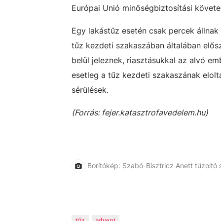
Európai Unió minőségbiztosítási követ
Egy lakástűz esetén csak percek állnak
tűz kezdeti szakaszában általában elősz
belül jeleznek, riasztásukkal az alvó em
esetleg a tűz kezdeti szakaszának elol
sérülések.
(Forrás: fejer.katasztrofavedelem.hu)
Borítókép: Szabó-Bisztricz Anett tűzoltó
tűz
advent