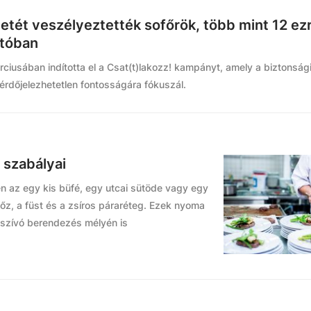
etét veszélyeztették sofőrök, több mint 12 ez
utóban
usában indította el a Csat(t)lakozz! kampányt, amely a biztonsági
rdőjelezhetetlen fontosságára fókuszál.
 szabályai
en az egy kis büfé, egy utcai sütöde vagy egy
őz, a füst és a zsíros páraréteg. Ezek nyoma
elszívó berendezés mélyén is