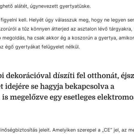
ghető alátét, úgynevezett gyertyatüske.
 figyelni kell. Helyét úgy válasszuk meg, hogy ne legyen s
orúról a tűz könnyen átterjed az asztalon lévő tárgyakra, t
b megoldás, ha csak akkor ég a koszorún a gyertya, amikor
 égő gyertyákat felügyelet nélkül.
dekorációval díszíti fel otthonát, éjs
t idejére se hagyja bekapcsolva a
 is megelőzve egy esetleges elektromo
nőségbiztosítás jeleit. Amelyiken szerepel a „CE” jel, az m