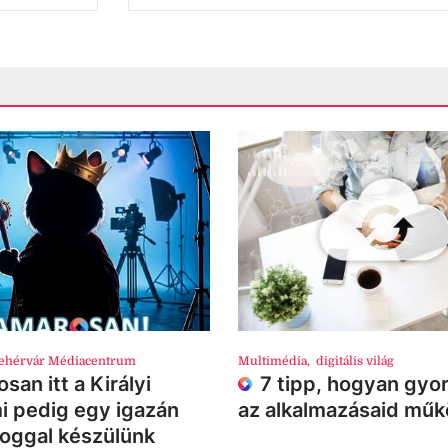
ehérvár Médiacentrum
Multimédia
,
digitális világ
san itt a Királyi
7 tipp, hogyan gyor
i pedig egy igazán
az alkalmazásaid mű
loggal készülünk