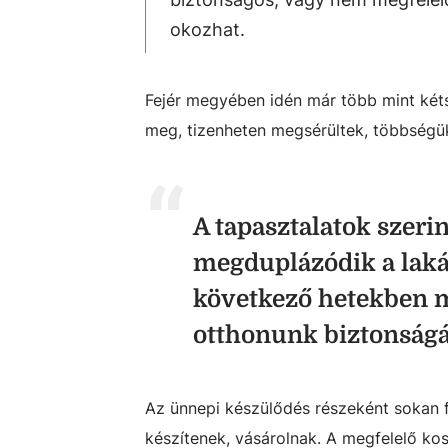
okozhat.
Fejér megyében idén már több mint kéts
meg, tizenheten megsérültek, többségü
A tapasztalatok szeri
megduplázódik a laká
következő hetekben m
otthonunk biztonságá
Az ünnepi készülődés részeként sokan f
készítenek, vásárolnak. A megfelelő kos