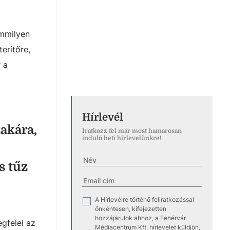
emmilyen
erítőre,
 a
Hírlevél
zakára,
Iratkozz fel már most hamarosan
induló heti hírlevelünkre!
s tűz
A Hírlevélre történő feliratkozással
✓
önkéntesen, kifejezetten
hozzájárulok ahhoz, a Fehérvár
egfelel az
Médiacentrum Kft. hírlevelet küldjön,