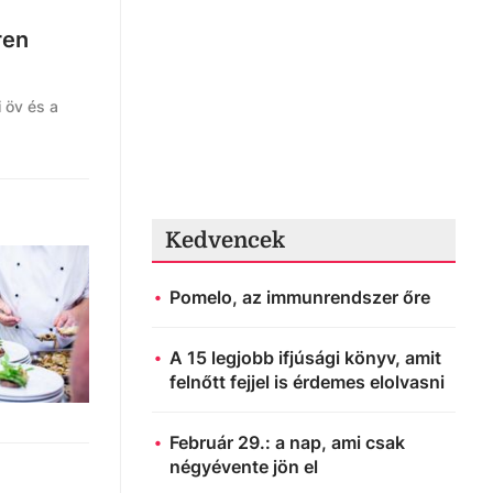
ren
 öv és a
Kedvencek
Pomelo, az immunrendszer őre
A 15 legjobb ifjúsági könyv, amit
felnőtt fejjel is érdemes elolvasni
Február 29.: a nap, ami csak
négyévente jön el