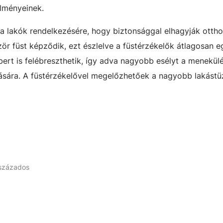
elményeinek.
 a lakók rendelkezésére, hogy biztonsággal elhagyják ottho
ör füst képződik, ezt észlelve a füstérzékelők átlagosan 
bert is felébreszthetik, így adva nagyobb esélyt a menekülé
tására. A füstérzékelővel megelőzhetőek a nagyobb lakástü
 százados