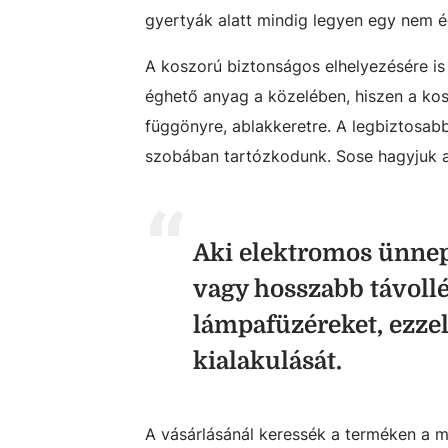
gyertyák alatt mindig legyen egy nem é
A koszorú biztonságos elhelyezésére is
éghető anyag a közelében, hiszen a kosz
függönyre, ablakkeretre. A legbiztosab
szobában tartózkodunk. Sose hagyjuk az
Aki elektromos ünnepi 
vagy hosszabb távollé
lámpafüzéreket, ezzel
kialakulását.
A vásárlásánál keressék a terméken a mi