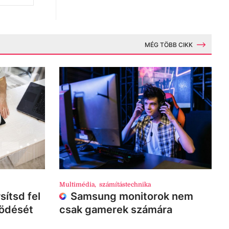
MÉG TÖBB CIKK
Multimédia
,
számítástechnika
sítsd fel
Samsung monitorok nem
ködését
csak gamerek számára