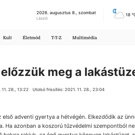
2026. augusztus 8., szombat
18
 °
László
Kult
Életmód
T-T-Z
Multimédia
s előzzük meg a lakástüz
 11. 28., 13:22
Utolsó frissítés: 2021. 11. 28., 23:04
 első adventi gyertya a hétvégén. Elkezdődik az ünn
ka. Ha azonban a koszorú tűzvédelmi szempontból n
 helyre rakjuk, az égő gyertya könnyen lakástüzet, s