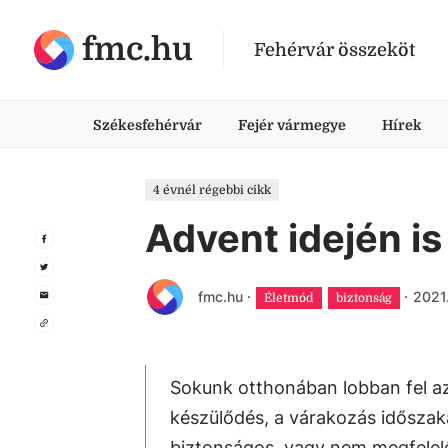
fmc.hu
Fehérvár összeköt
Székesfehérvár
Fejér vármegye
Hírek
4 évnél régebbi cikk
Advent idején i
fmc.hu
·
·
2021.
Életmód
biztonság
Sokunk otthonában lobban fel az
készülődés, a várakozás idősza
biztonságos, vagy nem megfelelő