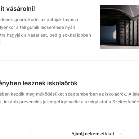
t vásárolni!
zdenek gondolkodni az autójuk tavaszi
yenkor a téli gumik lecserélése nyári
tra hagyják a vásárlást, pedig sokkal jobban
...
ényben lesznek iskolaőrök
ben kezdik meg működésüket szeptemberben az iskolaőrök. A jele
 inkább prevenciós jelleggel igényelte a szolgálatot a Székesfehér
Ajánlj nekem cikket