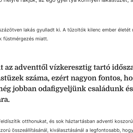
zázötven lakás gyulladt ki. A tűzoltók kilenc ember életét
k füstmérgezés miatt.
nt az adventtől vízkeresztig tartó idős
stüzek száma, ezért nagyon fontos, ho
ég jobban odafigyeljünk családunk és
ra.
eldíszítik otthonukat, és sok háztartásban adventi koszorú
zorú összeállításánál, kiválasztásánál a legfontosabb, hog