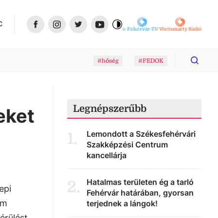
C
Fehérvár-TV
Vörösmarty Rádió
#hőség
#FEDOK
Legnépszerűbb
eket
Lemondott a Székesfehérvári
1
.
Szakképzési Centrum
kancellárja
Hatalmas területen ég a tarló
2
.
epi
Fehérvár határában, gyorsan
em
terjednek a lángok!
érülést