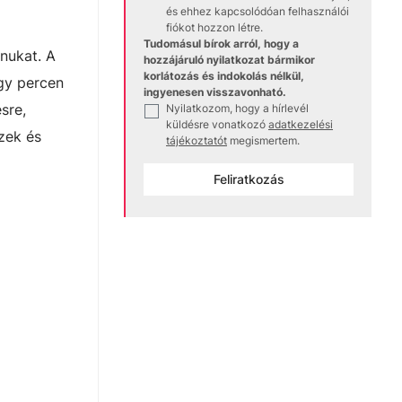
és ehhez kapcsolódóan felhasználói
fiókot hozzon létre.
Tudomásul bírok arról, hogy a
nukat. A
hozzájáruló nyilatkozat bármikor
korlátozás és indokolás nélkül,
egy percen
ingyenesen visszavonható.
sre,
Nyilatkozom, hogy a hírlevél
✓
küldésre vonatkozó
adatkezelési
zek és
tájékoztatót
megismertem.
Feliratkozás