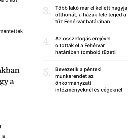
Több lakó már el kellett hagyja
3
.
otthonát, a házak felé terjed a
tűz Fehérvár határában
 mentették
Az összefogás erejével
4
.
oltották el a Fehérvár
határában tomboló tüzet!
zakban
Bevezetik a pénteki
5
.
munkarendet az
gy a
önkormányzati
intézményeknél és cégeknél
t
y a