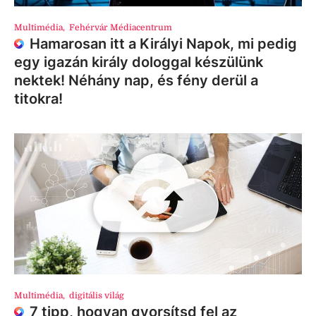
Multimédia
,
Fehérvár Médiacentrum
Hamarosan itt a Királyi Napok, mi pedig
egy igazán király dologgal készülünk
nektek! Néhány nap, és fény derül a
titokra!
Multimédia
,
digitális világ
7 tipp, hogyan gyorsítsd fel az