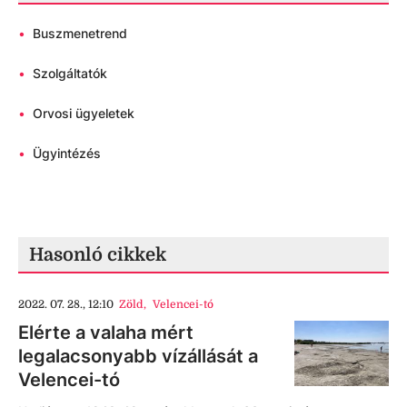
•
Buszmenetrend
•
Szolgáltatók
•
Orvosi ügyeletek
•
Ügyintézés
Hasonló cikkek
2022. 07. 28., 12:10
Zöld
,
Velencei-tó
Elérte a valaha mért
legalacsonyabb vízállását a
Velencei-tó