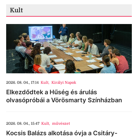
Kult
2026. 08. 04., 17:14
Kult
,
Királyi Napok
Elkezdődtek a Hűség és árulás
olvasópróbái a Vörösmarty Színházban
2026. 08. 04., 15:47
Kult
,
művészet
Kocsis Balázs alkotása óvja a Csitáry-