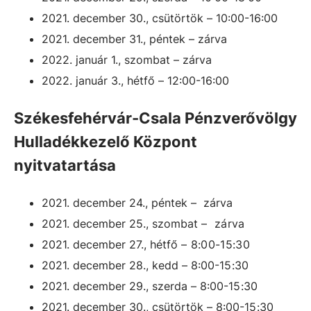
2021. december 30., csütörtök
–
10:00-16:00
2021. december 31., péntek – zárva
2022. január 1., szombat – zárva
2022. január 3., hétfő – 12:00-16:00
Székesfehérvár-Csala Pénzverővölgy
Hulladékkezelő Központ
nyitvatartása
2021. december 24., péntek – zárva
2021. december 25., szombat
– zárva
2021. december 27., hétfő
–
8:00-15:30
2021. december 28., kedd
–
8:00-1
5:30
2021. december 29., szerda
–
8:00-1
5:30
2021. december 30., csütörtök
–
8:00-1
5:30