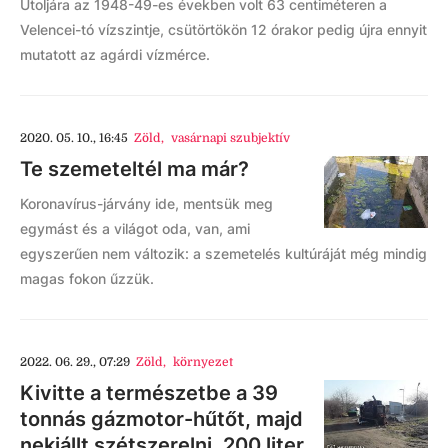
Utoljára az 1948-49-es években volt 63 centiméteren a
Velencei-tó vízszintje, csütörtökön 12 órakor pedig újra ennyit
mutatott az agárdi vízmérce.
2020. 05. 10., 16:45
Zöld
,
vasárnapi szubjektív
Te szemeteltél ma már?
Koronavírus-járvány ide, mentsük meg
egymást és a világot oda, van, ami
egyszerűen nem változik: a szemetelés kultúráját még mindig
magas fokon űzzük.
2022. 06. 29., 07:29
Zöld
,
környezet
Kivitte a természetbe a 39
tonnás gázmotor-hűtőt, majd
nekiállt szétszerelni, 200 liter