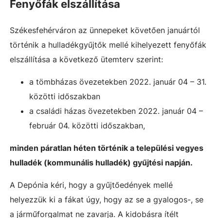
Fenyőfák elszállítása
Székesfehérváron az ünnepeket követően januártól
történik a hulladékgyűjtők mellé kihelyezett fenyőfák
elszállítása a következő ütemterv szerint:
a tömbházas övezetekben 2022. január 04 – 31.
közötti időszakban
a családi házas övezetekben 2022. január 04 –
február 04. közötti időszakban,
minden páratlan héten történik a települési vegyes
hulladék (kommunális hulladék) gyűjtési napján.
A Depónia kéri, hogy a gyűjtőedények mellé
helyezzük ki a fákat úgy, hogy az se a gyalogos-, se
a járműforgalmat ne zavarja. A kidobásra ítélt