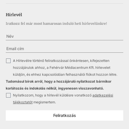
Hírlevél
Iratkozz fel már most hamarosan induló heti hírlevelünkre!
✓
A Hírlevélre történő feliratkozással önkéntesen, kifejezetten
hozzájárulok ahhoz, a Fehérvár Médiacentrum Kft. hírlevelet
küldjön, és ehhez kapcsolódóan felhasználói fiókot hozzon létre.
Tudomásul bírok arról, hogy a hozzájáruló nyilatkozat bármikor
korlátozás és indokolás nélkül, ingyenesen visszavonható.
✓
Nyilatkozom, hogy a hírlevél küldésre vonatkozó
adatkezelési
tájékoztatót
megismertem.
Feliratkozás