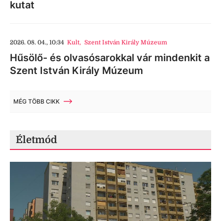
kutat
2026. 08. 04., 10:34
Kult
,
Szent István Király Múzeum
Hűsölő- és olvasósarokkal vár mindenkit a
Szent István Király Múzeum
MÉG TÖBB CIKK
Életmód