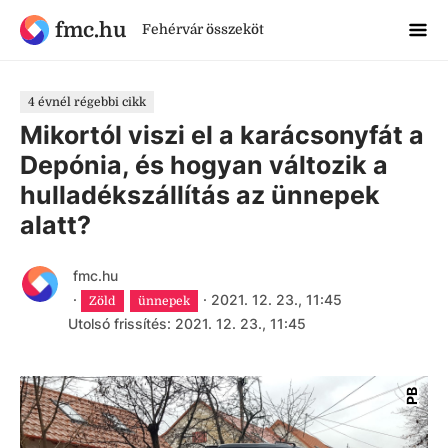
fmc.hu
Fehérvár összeköt
4 évnél régebbi cikk
Mikortól viszi el a karácsonyfát a
Depónia, és hogyan változik a
hulladékszállítás az ünnepek
alatt?
fmc.hu
·
·
2021. 12. 23., 11:45
Zöld
ünnepek
Utolsó frissítés: 2021. 12. 23., 11:45
PB