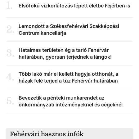
1
.
Elsőfokú vízkorlátozás lépett életbe Fejérben is
Lemondott a Székesfehérvári Szakképzési
2
.
Centrum kancellárja
Hatalmas területen ég a tarló Fehérvár
3
.
határában, gyorsan terjednek a lángok!
Több lakó már el kellett hagyja otthonát, a
4
.
házak felé terjed a tűz Fehérvár határában
Bevezetik a pénteki munkarendet az
5
.
önkormányzati intézményeknél és cégeknél
Fehérvári hasznos infók