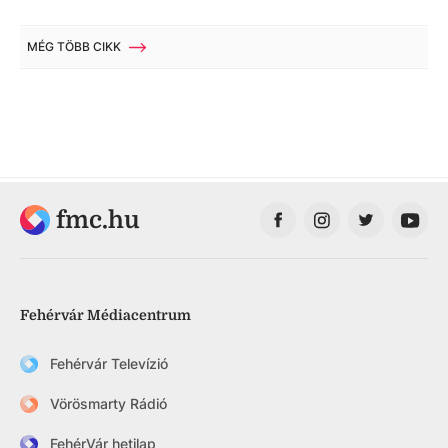
MÉG TÖBB CIKK
fmc.hu
Fehérvár Médiacentrum
Fehérvár Televízió
Vörösmarty Rádió
FehérVár hetilap