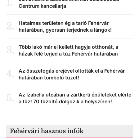
1
.
Centrum kancellárja
Hatalmas területen ég a tarló Fehérvár
2
.
határában, gyorsan terjednek a lángok!
Több lakó már el kellett hagyja otthonát, a
3
.
házak felé terjed a tűz Fehérvár határában
Az összefogás erejével oltották el a Fehérvár
4
.
határában tomboló tüzet!
Az Izabella utcában a zártkerti épületeket elérte
5
.
a tűz! 70 tűzoltó dolgozik a helyszínen!
Fehérvári hasznos infók