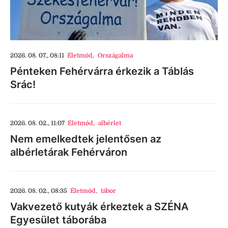
2026. 08. 07., 08:11
Életmód
,
Országalma
Pénteken Fehérvárra érkezik a Táblás
Srác!
2026. 08. 02., 11:07
Életmód
,
albérlet
Nem emelkedtek jelentősen az
albérletárak Fehérváron
2026. 08. 02., 08:35
Életmód
,
tábor
Vakvezető kutyák érkeztek a SZÉNA
Egyesület táborába