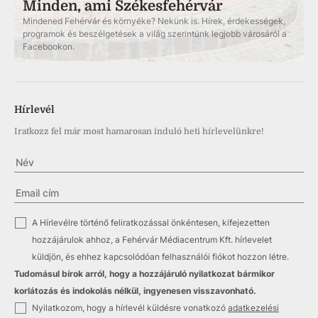
Minden, ami Székesfehérvár
Mindened Fehérvár és környéke? Nekünk is. Hírek, érdekességek,
programok és beszélgetések a világ szerintünk legjobb városáról a
Facebookon.
Hírlevél
Iratkozz fel már most hamarosan induló heti hírlevelünkre!
✓
A Hírlevélre történő feliratkozással önkéntesen, kifejezetten
hozzájárulok ahhoz, a Fehérvár Médiacentrum Kft. hírlevelet
küldjön, és ehhez kapcsolódóan felhasználói fiókot hozzon létre.
Tudomásul bírok arról, hogy a hozzájáruló nyilatkozat bármikor
korlátozás és indokolás nélkül, ingyenesen visszavonható.
✓
Nyilatkozom, hogy a hírlevél küldésre vonatkozó
adatkezelési