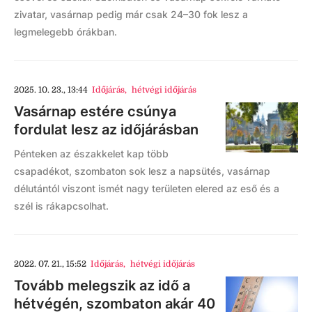
zivatar, vasárnap pedig már csak 24–30 fok lesz a
legmelegebb órákban.
2025. 10. 23., 13:44
Időjárás
,
hétvégi időjárás
Vasárnap estére csúnya
fordulat lesz az időjárásban
Pénteken az északkelet kap több
csapadékot, szombaton sok lesz a napsütés, vasárnap
délutántól viszont ismét nagy területen elered az eső és a
szél is rákapcsolhat.
2022. 07. 21., 15:52
Időjárás
,
hétvégi időjárás
Tovább melegszik az idő a
hétvégén, szombaton akár 40