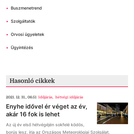
•
Buszmenetrend
•
Szolgáltatók
•
Orvosi ügyeletek
•
Ügyintézés
Hasonló cikkek
2021. 12. 31., 06:51
Időjárás
,
hétvégi időjárás
Enyhe idővel ér véget az év,
akár 16 fok is lehet
Az új év első hétvégéjén sokfelé ködös,
borús lesz, írja az Országos Meteorológiai Szolgálat.