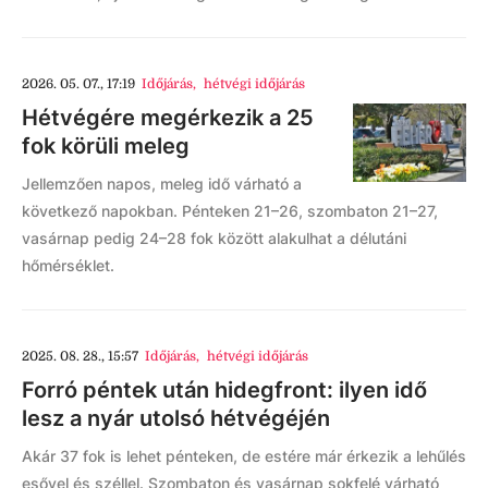
2026. 05. 07., 17:19
Időjárás
,
hétvégi időjárás
Hétvégére megérkezik a 25
fok körüli meleg
Jellemzően napos, meleg idő várható a
következő napokban. Pénteken 21–26, szombaton 21–27,
vasárnap pedig 24–28 fok között alakulhat a délutáni
hőmérséklet.
2025. 08. 28., 15:57
Időjárás
,
hétvégi időjárás
Forró péntek után hidegfront: ilyen idő
lesz a nyár utolsó hétvégéjén
Akár 37 fok is lehet pénteken, de estére már érkezik a lehűlés
esővel és széllel. Szombaton és vasárnap sokfelé várható