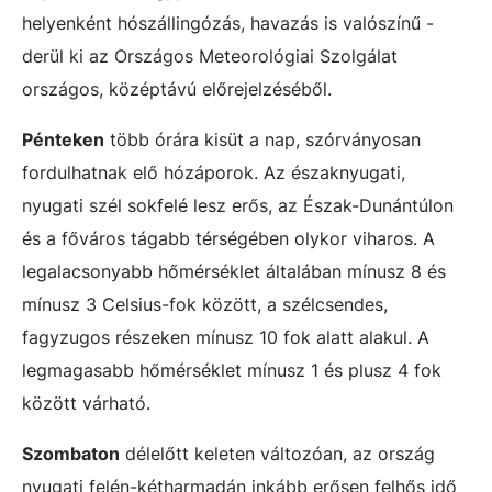
helyenként hószállingózás, havazás is valószínű -
derül ki az Országos Meteorológiai Szolgálat
országos, középtávú előrejelzéséből.
Pénteken
több órára kisüt a nap, szórványosan
fordulhatnak elő hózáporok. Az északnyugati,
nyugati szél sokfelé lesz erős, az Észak-Dunántúlon
és a főváros tágabb térségében olykor viharos. A
legalacsonyabb hőmérséklet általában mínusz 8 és
mínusz 3 Celsius-fok között, a szélcsendes,
fagyzugos részeken mínusz 10 fok alatt alakul. A
legmagasabb hőmérséklet mínusz 1 és plusz 4 fok
között várható.
Szombaton
délelőtt keleten változóan, az ország
nyugati felén-kétharmadán inkább erősen felhős idő