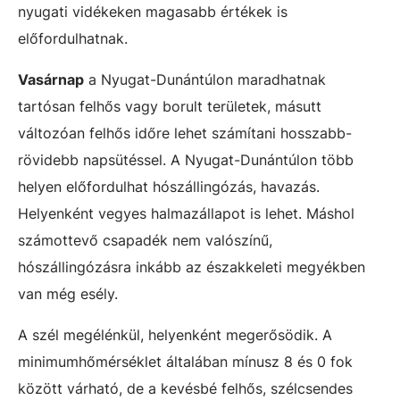
nyugati vidékeken magasabb értékek is
előfordulhatnak.
Vasárnap
a Nyugat-Dunántúlon maradhatnak
tartósan felhős vagy borult területek, másutt
változóan felhős időre lehet számítani hosszabb-
rövidebb napsütéssel. A Nyugat-Dunántúlon több
helyen előfordulhat hószállingózás, havazás.
Helyenként vegyes halmazállapot is lehet. Máshol
számottevő csapadék nem valószínű,
hószállingózásra inkább az északkeleti megyékben
van még esély.
A szél megélénkül, helyenként megerősödik. A
minimumhőmérséklet általában mínusz 8 és 0 fok
között várható, de a kevésbé felhős, szélcsendes