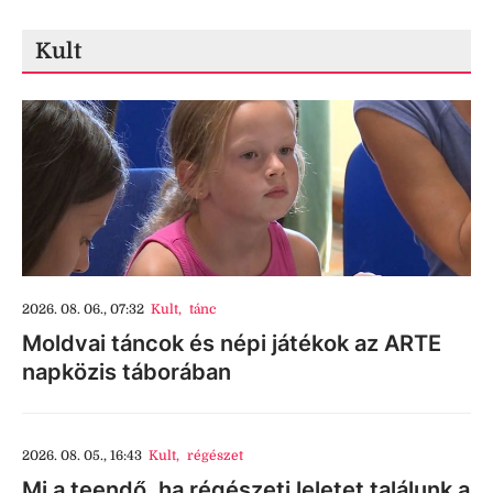
Kult
2026. 08. 06., 07:32
Kult
,
tánc
Moldvai táncok és népi játékok az ARTE
napközis táborában
2026. 08. 05., 16:43
Kult
,
régészet
Mi a teendő, ha régészeti leletet találunk a