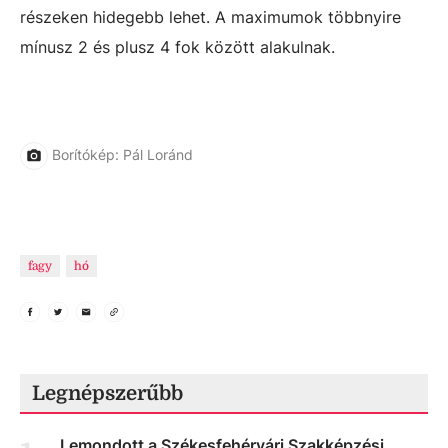
részeken hidegebb lehet. A maximumok többnyire
mínusz 2 és plusz 4 fok között alakulnak.
Borítókép: Pál Loránd
fagy
hó
Legnépszerűbb
Lemondott a Székesfehérvári Szakképzési