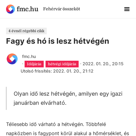
fmc.hu
Fehérvár összeköt
4 évnél régebbi cikk
Fagy és hó is lesz hétvégén
fmc.hu
·
·
2022. 01. 20., 20:15
Időjárás
hétvégi időjárás
Utolsó frissítés: 2022. 01. 20., 21:12
Olyan idő lesz hétvégén, amilyen egy igazi
januárban elvárható.
Téliesebb idő várható a hétvégén. Többfelé
napközben is fagypont körül alakul a hőmérséklet, és