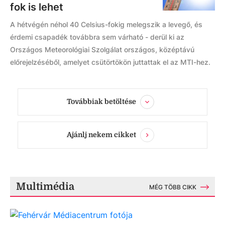
fok is lehet
A hétvégén néhol 40 Celsius-fokig melegszik a levegő, és
érdemi csapadék továbbra sem várható - derül ki az
Országos Meteorológiai Szolgálat országos, középtávú
előrejelzéséből, amelyet csütörtökön juttattak el az MTI-hez.
Továbbiak betöltése
Ajánlj nekem cikket
Multimédia
MÉG TÖBB CIKK