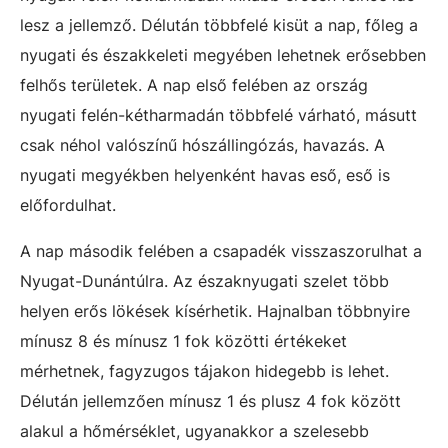
lesz a jellemző. Délután többfelé kisüt a nap, főleg a
nyugati és északkeleti megyében lehetnek erősebben
felhős területek. A nap első felében az ország
nyugati felén-kétharmadán többfelé várható, másutt
csak néhol valószínű hószállingózás, havazás. A
nyugati megyékben helyenként havas eső, eső is
előfordulhat.
A nap második felében a csapadék visszaszorulhat a
Nyugat-Dunántúlra. Az északnyugati szelet több
helyen erős lökések kísérhetik. Hajnalban többnyire
mínusz 8 és mínusz 1 fok közötti értékeket
mérhetnek, fagyzugos tájakon hidegebb is lehet.
Délután jellemzően mínusz 1 és plusz 4 fok között
alakul a hőmérséklet, ugyanakkor a szelesebb