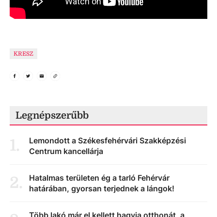
KRESZ
Legnépszerűbb
Lemondott a Székesfehérvári Szakképzési
1
.
Centrum kancellárja
Hatalmas területen ég a tarló Fehérvár
2
.
határában, gyorsan terjednek a lángok!
Több lakó már el kellett hagyja otthonát, a