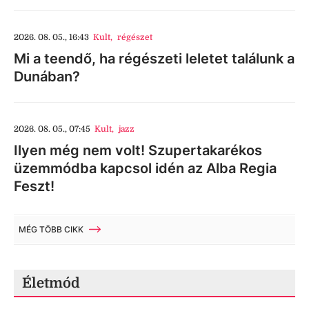
2026. 08. 05., 16:43
Kult
,
régészet
Mi a teendő, ha régészeti leletet találunk a
Dunában?
2026. 08. 05., 07:45
Kult
,
jazz
Ilyen még nem volt! Szupertakarékos
üzemmódba kapcsol idén az Alba Regia
Feszt!
MÉG TÖBB CIKK
Életmód