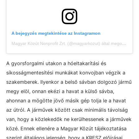
A bejegyzés megtekintése az Instagramon
Magyar Közút Nonprofit Zrt. (@magyarkozut) által megosztott bejegyzés
A gyorsforgalmi utakon a hóeltakarítási és
síkosságmentesítési munkákat konvojban végzik a
szakemberek. Ilyenkor a belső sávban dolgozó jármű
megy elöl, onnan ekézi a havat a külső sávba,
ahonnan a mögötte jövő másik gép tolja le a havat
az útról. A járművek között csak minimális távolság
van, hogy a közlekedők ne kerülhessenek a járművek
közé. Ennek ellenére a Magyar Közút tájékoztatása
szerint általános jelenség, hogy a KRESZ előírásai