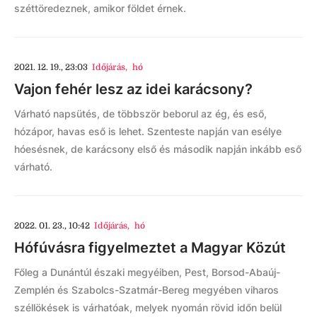
széttöredeznek, amikor földet érnek.
2021. 12. 19., 23:03
Időjárás
,
hó
Vajon fehér lesz az idei karácsony?
Várható napsütés, de többször beborul az ég, és eső,
hózápor, havas eső is lehet. Szenteste napján van esélye
hóesésnek, de karácsony első és második napján inkább eső
várható.
2022. 01. 23., 10:42
Időjárás
,
hó
Hófúvásra figyelmeztet a Magyar Közút
Főleg a Dunántúl északi megyéiben, Pest, Borsod-Abaúj-
Zemplén és Szabolcs-Szatmár-Bereg megyében viharos
széllökések is várhatóak, melyek nyomán rövid időn belül