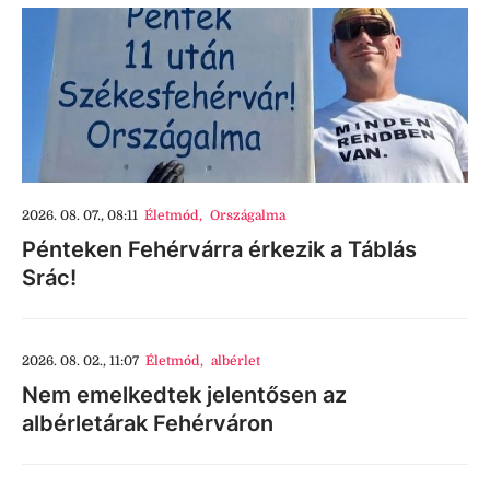
2026. 08. 07., 08:11
Életmód
,
Országalma
Pénteken Fehérvárra érkezik a Táblás
Srác!
2026. 08. 02., 11:07
Életmód
,
albérlet
Nem emelkedtek jelentősen az
albérletárak Fehérváron