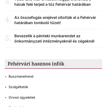
3
.
házak felé terjed a tűz Fehérvár határában
Az összefogás erejével oltották el a Fehérvár
4
.
határában tomboló tüzet!
Bevezetik a pénteki munkarendet az
5
.
önkormányzati intézményeknél és cégeknél
Fehérvári hasznos infók
•
Buszmenetrend
•
Szolgáltatók
•
Orvosi ügyeletek