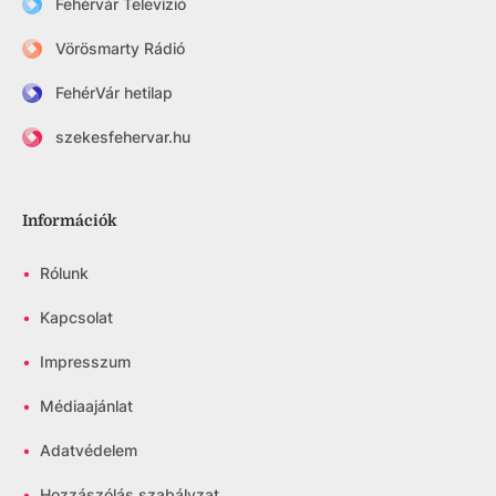
Fehérvár Televízió
Vörösmarty Rádió
FehérVár hetilap
szekesfehervar.hu
Információk
•
Rólunk
•
Kapcsolat
•
Impresszum
•
Médiaajánlat
•
Adatvédelem
•
Hozzászólás szabályzat