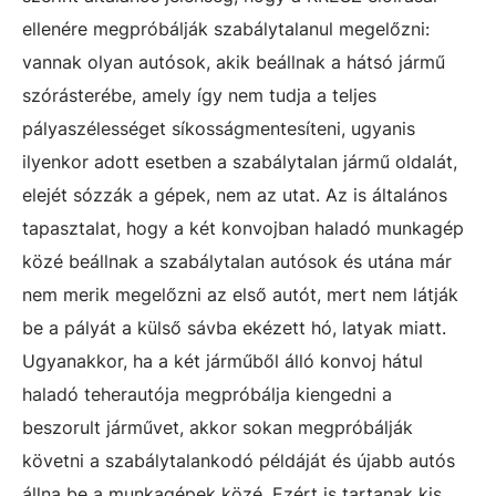
ellenére megpróbálják szabálytalanul megelőzni:
vannak olyan autósok, akik beállnak a hátsó jármű
szórásterébe, amely így nem tudja a teljes
pályaszélességet síkosságmentesíteni, ugyanis
ilyenkor adott esetben a szabálytalan jármű oldalát,
elejét sózzák a gépek, nem az utat. Az is általános
tapasztalat, hogy a két konvojban haladó munkagép
közé beállnak a szabálytalan autósok és utána már
nem merik megelőzni az első autót, mert nem látják
be a pályát a külső sávba ekézett hó, latyak miatt.
Ugyanakkor, ha a két járműből álló konvoj hátul
haladó teherautója megpróbálja kiengedni a
beszorult járművet, akkor sokan megpróbálják
követni a szabálytalankodó példáját és újabb autós
állna be a munkagépek közé. Ezért is tartanak kis