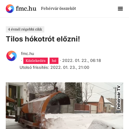
fmc.hu
Fehérvár összeköt
4 évnél régebbi cikk
Tilos hókotrót előzni!
fmc.hu
·
·
2022. 01. 22., 06:18
Közlekedés
hó
Utolsó frissítés: 2022. 01. 23., 21:00
Fehérvár TV