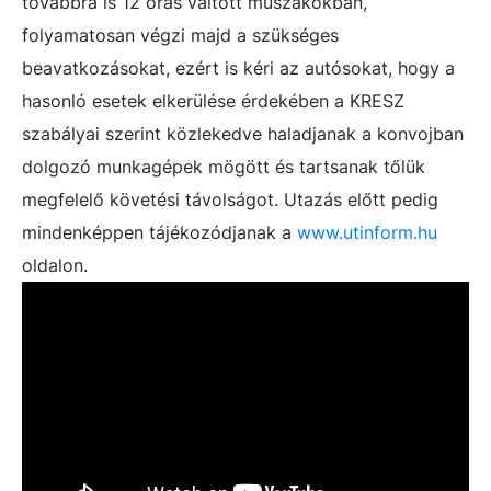
továbbra is 12 órás váltott műszakokban,
folyamatosan végzi majd a szükséges
beavatkozásokat, ezért is kéri az autósokat, hogy a
hasonló esetek elkerülése érdekében a KRESZ
szabályai szerint közlekedve haladjanak a konvojban
dolgozó munkagépek mögött és tartsanak tőlük
megfelelő követési távolságot. Utazás előtt pedig
mindenképpen tájékozódjanak a
www.utinform.hu
oldalon.