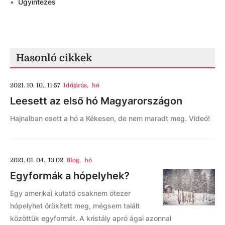
•
Ügyintézés
Hasonló cikkek
2021. 10. 10., 11:57
Időjárás
,
hó
Leesett az első hó Magyarországon
Hajnalban esett a hó a Kékesen, de nem maradt meg. Videó!
2021. 01. 04., 13:02
Blog
,
hó
Egyformák a hópelyhek?
Egy amerikai kutató csaknem ötezer
hópelyhet örökített meg, mégsem talált
közöttük egyformát. A kristály apró ágai azonnal