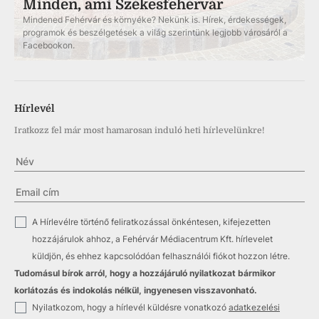
Minden, ami Székesfehérvár
Mindened Fehérvár és környéke? Nekünk is. Hírek, érdekességek,
programok és beszélgetések a világ szerintünk legjobb városáról a
Facebookon.
Hírlevél
Iratkozz fel már most hamarosan induló heti hírlevelünkre!
✓
A Hírlevélre történő feliratkozással önkéntesen, kifejezetten
hozzájárulok ahhoz, a Fehérvár Médiacentrum Kft. hírlevelet
küldjön, és ehhez kapcsolódóan felhasználói fiókot hozzon létre.
Tudomásul bírok arról, hogy a hozzájáruló nyilatkozat bármikor
korlátozás és indokolás nélkül, ingyenesen visszavonható.
✓
Nyilatkozom, hogy a hírlevél küldésre vonatkozó
adatkezelési