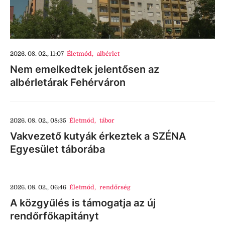
2026. 08. 02., 11:07
Életmód
,
albérlet
Nem emelkedtek jelentősen az
albérletárak Fehérváron
2026. 08. 02., 08:35
Életmód
,
tábor
Vakvezető kutyák érkeztek a SZÉNA
Egyesület táborába
2026. 08. 02., 06:46
Életmód
,
rendőrség
A közgyűlés is támogatja az új
rendőrfőkapitányt