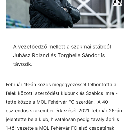
A vezetőedző mellett a szakmai stábból
Juhász Roland és Torghelle Sándor is
távozik.
Február 16-án közös megegyezéssel felbontotta a
felek közötti szerződést klubunk és Szabics Imre -
tette közzé a MOL Fehérvár FC szerdán. A 40
esztendős szakember érkezését 2021. február 26-án
jelentette be a klub, hivatalosan pedig tavaly április
1-től vezette a MOL Fehérvár FC első csapatának