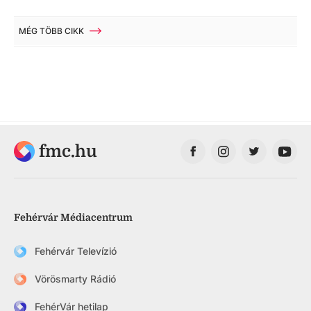
MÉG TÖBB CIKK
fmc.hu
Fehérvár Médiacentrum
Fehérvár Televízió
Vörösmarty Rádió
FehérVár hetilap