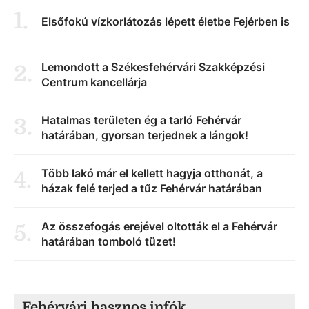
1
.
Elsőfokú vízkorlátozás lépett életbe Fejérben is
Lemondott a Székesfehérvári Szakképzési
2
.
Centrum kancellárja
Hatalmas területen ég a tarló Fehérvár
3
.
határában, gyorsan terjednek a lángok!
Több lakó már el kellett hagyja otthonát, a
4
.
házak felé terjed a tűz Fehérvár határában
Az összefogás erejével oltották el a Fehérvár
5
.
határában tomboló tüzet!
Fehérvári hasznos infók