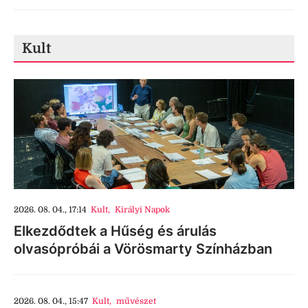
Kult
2026. 08. 04., 17:14
Kult
,
Királyi Napok
Elkezdődtek a Hűség és árulás
olvasópróbái a Vörösmarty Színházban
2026. 08. 04., 15:47
Kult
,
művészet