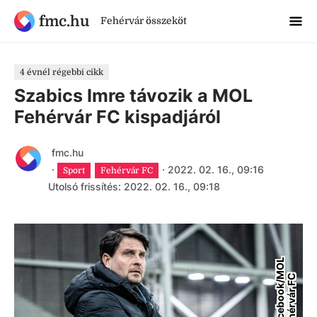
fmc.hu
Fehérvár összeköt
4 évnél régebbi cikk
Szabics Imre távozik a MOL
Fehérvár FC kispadjáról
fmc.hu
·
·
2022. 02. 16., 09:16
Sport
Fehérvár FC
Utolsó frissítés: 2022. 02. 16., 09:18
F
a
c
e
b
o
o
k
/
M
O
L
F
e
h
é
r
v
á
r
F
C