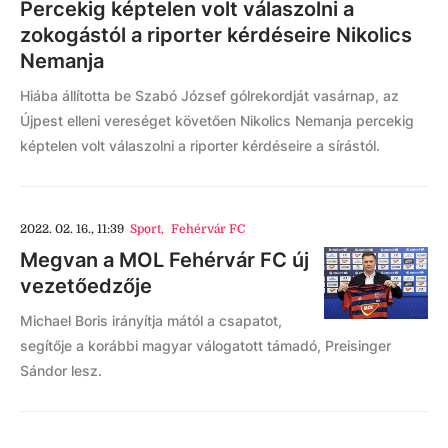
Percekig képtelen volt válaszolni a
zokogástól a riporter kérdéseire Nikolics
Nemanja
Hiába állította be Szabó József gólrekordját vasárnap, az
Újpest elleni vereséget követően Nikolics Nemanja percekig
képtelen volt válaszolni a riporter kérdéseire a sírástól.
2022. 02. 16., 11:39
Sport
,
Fehérvár FC
Megvan a MOL Fehérvár FC új
vezetőedzője
Michael Boris irányítja mától a csapatot,
segítője a korábbi magyar válogatott támadó, Preisinger
Sándor lesz.