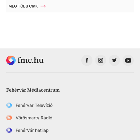
MÉG TÖBB CIKK
fmc.hu
Fehérvár Médiacentrum
Fehérvár Televízió
Vörösmarty Rádió
FehérVár hetilap