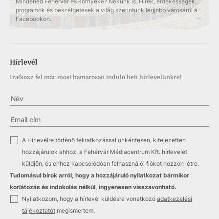
Mindened Fehérvár és környéke? Nekünk is. Hírek, érdekességek,
programok és beszélgetések a világ szerintünk legjobb városáról a
Facebookon.
Hírlevél
Iratkozz fel már most hamarosan induló heti hírlevelünkre!
✓
A Hírlevélre történő feliratkozással önkéntesen, kifejezetten
hozzájárulok ahhoz, a Fehérvár Médiacentrum Kft. hírlevelet
küldjön, és ehhez kapcsolódóan felhasználói fiókot hozzon létre.
Tudomásul bírok arról, hogy a hozzájáruló nyilatkozat bármikor
korlátozás és indokolás nélkül, ingyenesen visszavonható.
✓
Nyilatkozom, hogy a hírlevél küldésre vonatkozó
adatkezelési
tájékoztatót
megismertem.