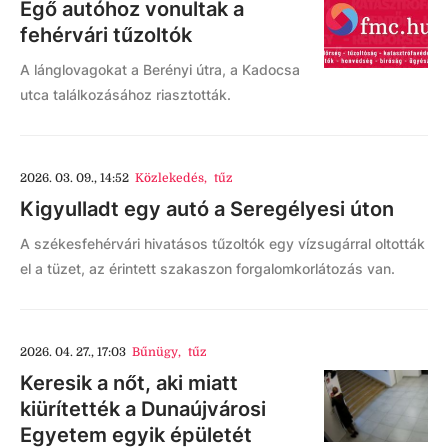
Égő autóhoz vonultak a
fehérvári tűzoltók
A lánglovagokat a Berényi útra, a Kadocsa
utca találkozásához riasztották.
2026. 03. 09., 14:52
Közlekedés
,
tűz
Kigyulladt egy autó a Seregélyesi úton
A székesfehérvári hivatásos tűzoltók egy vízsugárral oltották
el a tüzet, az érintett szakaszon forgalomkorlátozás van.
2026. 04. 27., 17:03
Bűnügy
,
tűz
Keresik a nőt, aki miatt
kiürítették a Dunaújvárosi
Egyetem egyik épületét