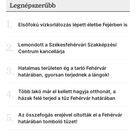
Legnépszerűbb
1
.
Elsőfokú vízkorlátozás lépett életbe Fejérben is
Lemondott a Székesfehérvári Szakképzési
2
.
Centrum kancellárja
Hatalmas területen ég a tarló Fehérvár
3
.
határában, gyorsan terjednek a lángok!
Több lakó már el kellett hagyja otthonát, a
4
.
házak felé terjed a tűz Fehérvár határában
Az összefogás erejével oltották el a Fehérvár
5
.
határában tomboló tüzet!