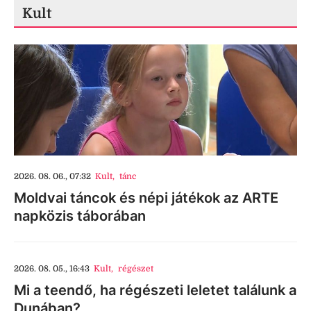
Kult
2026. 08. 06., 07:32
Kult
,
tánc
Moldvai táncok és népi játékok az ARTE
napközis táborában
2026. 08. 05., 16:43
Kult
,
régészet
Mi a teendő, ha régészeti leletet találunk a
Dunában?