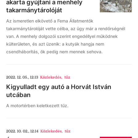
akarta gyújtani a menhely
takarmánytárolóját
Az ismeretlen elkövető a Fema Állatmentők
takarmánytárolóját vette célba, az ügy már a rendőrségnél
van. A menhely dolgozói szerint engedéllyel működnek
külterületen, és azt üzenik: a kutyák hangja nem
csendháborítás, ők pedig nem mennek sehova.
2022. 12. 05., 12:13
Közlekedés
,
tűz
Kigyulladt egy autó a Horvát István
utcában
A motortérben keletkezett tűz.
2022. 10. 02., 12:14
Közlekedés
,
tűz