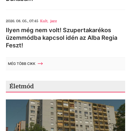
2026. 08. 05., 07:45
Kult
,
jazz
Ilyen még nem volt! Szupertakarékos
üzemmódba kapcsol idén az Alba Regia
Feszt!
MÉG TÖBB CIKK
Életmód