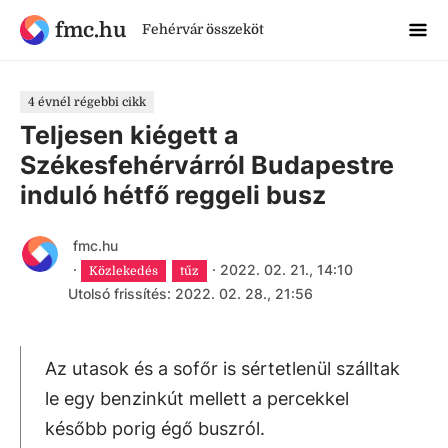
fmc.hu
Fehérvár összeköt
4 évnél régebbi cikk
Teljesen kiégett a
Székesfehérvárról Budapestre
induló hétfő reggeli busz
fmc.hu
·
·
2022. 02. 21., 14:10
Közlekedés
tűz
Utolsó frissítés: 2022. 02. 28., 21:56
Az utasok és a sofőr is sértetlenül szálltak
le egy benzinkút mellett a percekkel
később porig égő buszról.