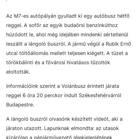
Az M7-es autópályán gyulladt ki egy autóbusz hétfő
reggel. A sofőr az egyik budaörsi benzinkúthoz
húzódott le, ahol még idejében mindenki sértetlenül
leszállt a lángoló buszról. A jármű végül a
Rubik Ernő
utcai töltőállomás mellett teljesen kiégett. A tüzet a
törökbálinti és a fővárosi hivatásos tűzoltók
eloltották.
Információink szerint a Volánbusz érintett járata
reggel 6 óra 20 perckor indult Székesfehérvárról
Budapestre.
A lángoló buszról olvasónk készített videót, aki a
járaton utazott.
Lapunknak elmondta: az utasok
kizárólag a gépjárművezető lélekjelenlétének