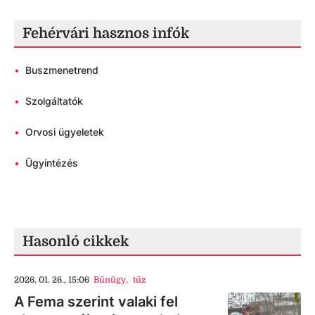
Fehérvári hasznos infók
•
Buszmenetrend
•
Szolgáltatók
•
Orvosi ügyeletek
•
Ügyintézés
Hasonló cikkek
2026. 01. 26., 15:06
Bűnügy
,
tűz
A Fema szerint valaki fel