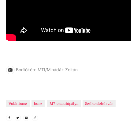
Borítókép: MTI/Mihádák Zoltán
Volánbusz
busz
M7-es autópálya
Székesfehérvár