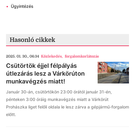
•
Ügyintézés
Hasonló cikkek
2025. 01. 30., 06:34
Közlekedés
,
forgalomkorlátozás
Csütörtök éjjel félpályás
útlezárás lesz a Várkörúton
munkavégzés miatt!
Január 30-án, csütörtökön 23:00 órától január 31-én,
pénteken 3:00 óráig munkavégzés miatt a Várkörút
Prohászka liget felőli oldala le lesz zárva a gépjármű-forgalom
előtt.