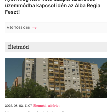
üzemmódba kapcsol idén az Alba Regia
Feszt!
MÉG TÖBB CIKK
Életmód
2026. 08. 02., 11:07
Életmód
,
albérlet