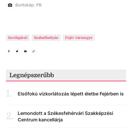
Borítókép: PB
kerékpárút
Szabadbattyán
Fejér vármegye
Legnépszerűbb
1
.
Elsőfokú vízkorlátozás lépett életbe Fejérben is
Lemondott a Székesfehérvári Szakképzési
2
.
Centrum kancellárja