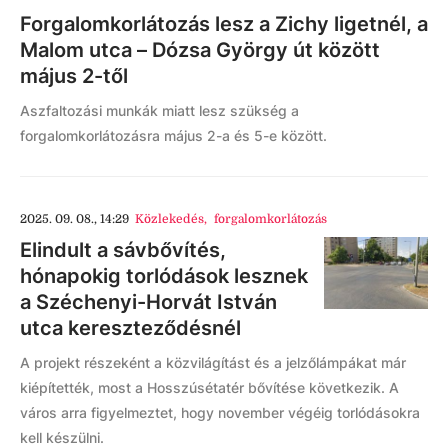
Forgalomkorlátozás lesz a Zichy ligetnél, a
Malom utca – Dózsa György út között
május 2-től
Aszfaltozási munkák miatt lesz szükség a
forgalomkorlátozásra május 2-a és 5-e között.
2025. 09. 08., 14:29
Közlekedés
,
forgalomkorlátozás
Elindult a sávbővítés,
hónapokig torlódások lesznek
a Széchenyi-Horvát István
utca kereszteződésnél
A projekt részeként a közvilágítást és a jelzőlámpákat már
kiépítették, most a Hosszúsétatér bővítése következik. A
város arra figyelmeztet, hogy november végéig torlódásokra
kell készülni.