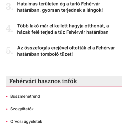
Hatalmas területen ég a tarló Fehérvár
3
.
határában, gyorsan terjednek a lángok!
Több lakó már el kellett hagyja otthonát, a
4
.
házak felé terjed a tűz Fehérvár határában
Az összefogás erejével oltották el a Fehérvár
5
.
határában tomboló tüzet!
Fehérvári hasznos infók
•
Buszmenetrend
•
Szolgáltatók
•
Orvosi ügyeletek