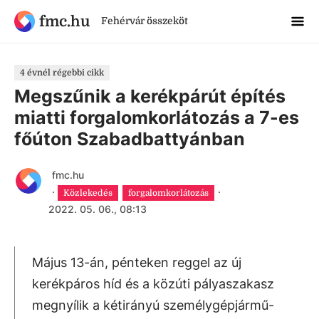
fmc.hu
Fehérvár összeköt
4 évnél régebbi cikk
Megszűnik a kerékpárút építés
miatti forgalomkorlátozás a 7-es
főúton Szabadbattyánban
fmc.hu
·
·
Közlekedés
forgalomkorlátozás
2022. 05. 06., 08:13
Május 13-án, pénteken reggel az új
kerékpáros híd és a közúti pályaszakasz
megnyílik a kétirányú személygépjármű-