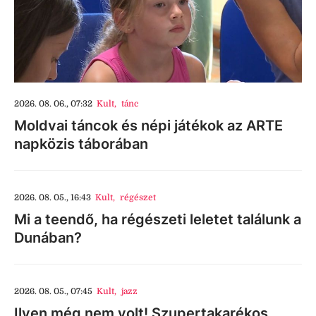
2026. 08. 06., 07:32
Kult
,
tánc
Moldvai táncok és népi játékok az ARTE
napközis táborában
2026. 08. 05., 16:43
Kult
,
régészet
Mi a teendő, ha régészeti leletet találunk a
Dunában?
2026. 08. 05., 07:45
Kult
,
jazz
Ilyen még nem volt! Szupertakarékos