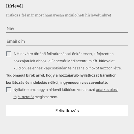
Hírlevél
Iratkozz fel már most hamarosan induló heti hírlevelünkre!
✓
A Hírlevélre történő feliratkozással önkéntesen, kifejezetten
hozzájárulok ahhoz, a Fehérvár Médiacentrum Kft. hírlevelet
küldjön, és ehhez kapcsolódóan felhasználói fiókot hozzon létre.
Tudomásul bírok arról, hogy a hozzájáruló nyilatkozat bármikor
korlátozás és indokolás nélkül, ingyenesen visszavonható.
✓
Nyilatkozom, hogy a hírlevél küldésre vonatkozó
adatkezelési
tájékoztatót
megismertem.
Feliratkozás