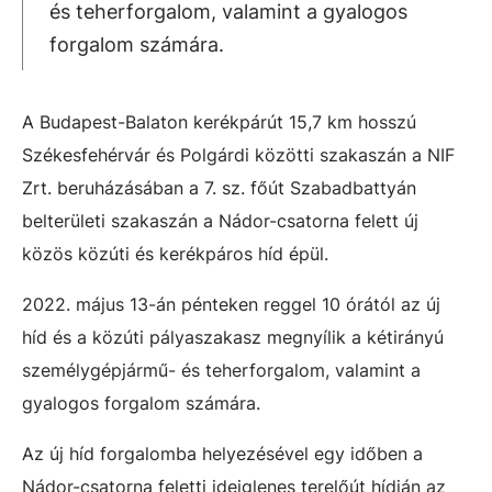
és teherforgalom, valamint a gyalogos
forgalom számára.
A Budapest-Balaton kerékpárút 15,7 km hosszú
Székesfehérvár és Polgárdi közötti szakaszán a NIF
Zrt. beruházásában a 7. sz. főút Szabadbattyán
belterületi szakaszán a Nádor-csatorna felett új
közös közúti és kerékpáros híd épül.
2022. május 13-án pénteken reggel 10 órától az új
híd és a közúti pályaszakasz megnyílik a kétirányú
személygépjármű- és teherforgalom, valamint a
gyalogos forgalom számára.
Az új híd forgalomba helyezésével egy időben a
Nádor-csatorna feletti ideiglenes terelőút hídján az