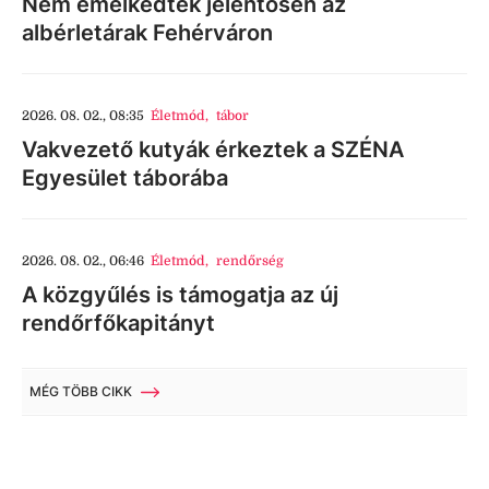
Nem emelkedtek jelentősen az
albérletárak Fehérváron
2026. 08. 02., 08:35
Életmód
,
tábor
Vakvezető kutyák érkeztek a SZÉNA
Egyesület táborába
2026. 08. 02., 06:46
Életmód
,
rendőrség
A közgyűlés is támogatja az új
rendőrfőkapitányt
MÉG TÖBB CIKK