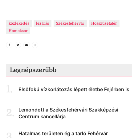
közlekedés
lezárás
Székesfehérvár
Hosszúsétatér
Homoksor
Legnépszerűbb
1
.
Elsőfokú vízkorlátozás lépett életbe Fejérben is
Lemondott a Székesfehérvári Szakképzési
2
.
Centrum kancellárja
Hatalmas területen ég a tarló Fehérvár
3
.