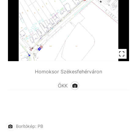
Homoksor Székesfehérváron
ÖKK
Borítókép: PB