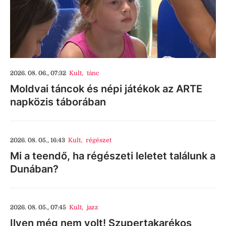
2026. 08. 06., 07:32
Kult
,
tánc
Moldvai táncok és népi játékok az ARTE
napközis táborában
2026. 08. 05., 16:43
Kult
,
régészet
Mi a teendő, ha régészeti leletet találunk a
Dunában?
2026. 08. 05., 07:45
Kult
,
jazz
Ilyen még nem volt! Szupertakarékos