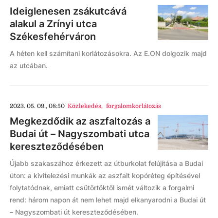
Ideiglenesen zsákutcává
alakul a Zrínyi utca
Székesfehérváron
A héten kell számítani korlátozásokra. Az E.ON dolgozik majd
az utcában.
2023. 05. 09., 08:50
Közlekedés
,
forgalomkorlátozás
Megkezdődik az aszfaltozás a
Budai út – Nagyszombati utca
kereszteződésében
Újabb szakaszához érkezett az útburkolat felújítása a Budai
úton: a kivitelezési munkák az aszfalt kopóréteg építésével
folytatódnak, emiatt csütörtöktől ismét változik a forgalmi
rend: három napon át nem lehet majd elkanyarodni a Budai út
– Nagyszombati út kereszteződésében.