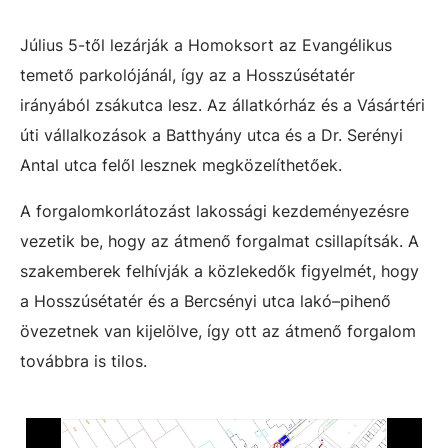
Július 5-től lezárják a Homoksort az Evangélikus
temető parkolójánál, így az a Hosszúsétatér
irányából zsákutca lesz. Az állatkórház és a Vásártéri
úti vállalkozások a Batthyány utca és a Dr. Serényi
Antal utca felől lesznek megközelíthetőek.
A forgalomkorlátozást lakossági kezdeményezésre
vezetik be, hogy az átmenő forgalmat csillapítsák. A
szakemberek felhívják a közlekedők figyelmét, hogy
a Hosszúsétatér és a Bercsényi utca lakó–pihenő
övezetnek van kijelölve, így ott az átmenő forgalom
továbbra is tilos.