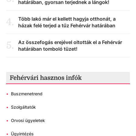
határában, gyorsan terjednek a lángok!
Több lakó már el kellett hagyja otthonát, a
4
.
házak felé terjed a tűz Fehérvár határában
Az összefogás erejével oltották el a Fehérvár
5
.
határában tomboló tüzet!
Fehérvári hasznos infók
•
Buszmenetrend
•
Szolgáltatók
•
Orvosi ügyeletek
•
Ügyintézés