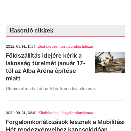
Hasonló cikkek
2022. 01. 14., 11:34
Közlekedés
,
forgalomkorlátozás
Földszállítás idejére kérik a
lakosság türelmét január 17-
től az Alba Aréna építése
miatt
Ütemezetten halad az Alba Aréna kivitelezése.
2021. 09. 21., 08:31
Közlekedés
,
forgalomkorlátozás
Forgalomkorlátozások lesznek a Mobilitási
Hét rendezvényeihez kapcsolódóan