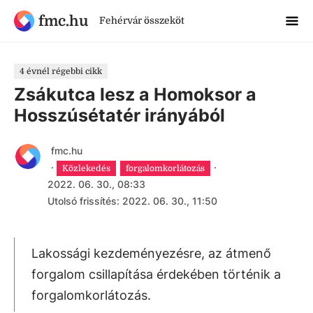
fmc.hu
Fehérvár összeköt
4 évnél régebbi cikk
Zsákutca lesz a Homoksor a
Hosszúsétatér irányából
fmc.hu
·
·
Közlekedés
forgalomkorlátozás
2022. 06. 30., 08:33
Utolsó frissítés: 2022. 06. 30., 11:50
Lakossági kezdeményezésre, az átmenő
forgalom csillapítása érdekében történik a
forgalomkorlátozás.