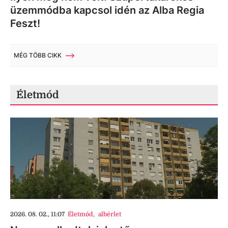
üzemmódba kapcsol idén az Alba Regia
Feszt!
MÉG TÖBB CIKK
Életmód
2026. 08. 02., 11:07
Életmód
,
albérlet