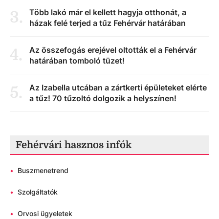
Több lakó már el kellett hagyja otthonát, a
3
.
házak felé terjed a tűz Fehérvár határában
Az összefogás erejével oltották el a Fehérvár
4
.
határában tomboló tüzet!
Az Izabella utcában a zártkerti épületeket elérte
5
.
a tűz! 70 tűzoltó dolgozik a helyszínen!
Fehérvári hasznos infók
•
Buszmenetrend
•
Szolgáltatók
•
Orvosi ügyeletek