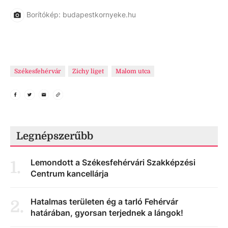
Borítókép: budapestkornyeke.hu
Székesfehérvár
Zichy liget
Malom utca
Legnépszerűbb
Lemondott a Székesfehérvári Szakképzési
1
.
Centrum kancellárja
Hatalmas területen ég a tarló Fehérvár
2
.
határában, gyorsan terjednek a lángok!