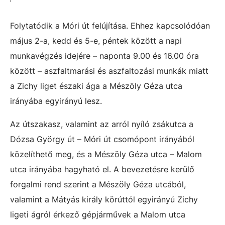
Folytatódik a Móri út felújítása. Ehhez kapcsolódóan
május 2-a, kedd és 5-e, péntek között a napi
munkavégzés idejére – naponta 9.00 és 16.00 óra
között – aszfaltmarási és aszfaltozási munkák miatt
a Zichy liget északi ága a Mészöly Géza utca
irányába egyirányú lesz.
Az útszakasz, valamint az arról nyíló zsákutca a
Dózsa György út – Móri út csomópont irányából
közelíthető meg, és a Mészöly Géza utca – Malom
utca irányába hagyható el. A bevezetésre kerülő
forgalmi rend szerint a Mészöly Géza utcából,
valamint a Mátyás király körúttól egyirányú Zichy
ligeti ágról érkező gépjárművek a Malom utca