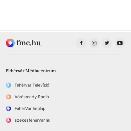
fmc.hu
Fehérvár Médiacentrum
Fehérvár Televízió
Vörösmarty Rádió
FehérVár hetilap
szekesfehervar.hu