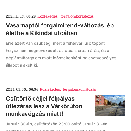
2021. 11. 13., 08:26
Közlekedés
,
forgalomkorlátozás
Vasárnaptól forgalmirend-változás lép
életbe a Kikindai utcában
Erre azért van szükség, mert a fehérvári új oltópont
helyszínén megnövekedett az utcai sorban állás, és a
gépjárműforgalom miatt időszakonként balesetveszélyes
állapot alakult ki.
2025. 01. 30., 06:34
Közlekedés
,
forgalomkorlátozás
Csütörtök éjjel félpályás
útlezárás lesz a Várkörúton
munkavégzés miatt!
Január 30-án, csütörtökön 23:00 órától január 31-én,