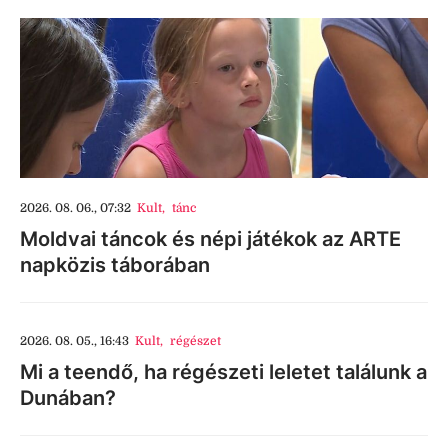
2026. 08. 06., 07:32
Kult
,
tánc
Moldvai táncok és népi játékok az ARTE
napközis táborában
2026. 08. 05., 16:43
Kult
,
régészet
Mi a teendő, ha régészeti leletet találunk a
Dunában?