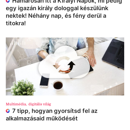
Hamarosan itt a Királyi Napok, mi pedig
egy igazán király dologgal készülünk
nektek! Néhány nap, és fény derül a
titokra!
Multimédia
,
digitális világ
7 tipp, hogyan gyorsítsd fel az
alkalmazásaid működését