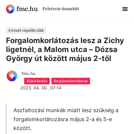
fmc.hu
Fehérvár összeköt
3 évnél régebbi cikk
Forgalomkorlátozás lesz a Zichy
ligetnél, a Malom utca – Dózsa
György út között május 2-től
fmc.hu
·
·
Közlekedés
forgalomkorlátozás
2023. 04. 30., 07:14
Aszfaltozási munkák miatt lesz szükség a
forgalomkorlátozásra május 2-a és 5-e
között.