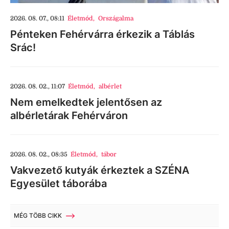
2026. 08. 07., 08:11
Életmód
,
Országalma
Pénteken Fehérvárra érkezik a Táblás
Srác!
2026. 08. 02., 11:07
Életmód
,
albérlet
Nem emelkedtek jelentősen az
albérletárak Fehérváron
2026. 08. 02., 08:35
Életmód
,
tábor
Vakvezető kutyák érkeztek a SZÉNA
Egyesület táborába
MÉG TÖBB CIKK