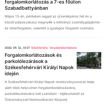
forgalomkorlátozás a 7-es főúton
Szabadbattyánban
Május 13-án, pénteken reggel az új kerékpáros híd és a
közúti pályaszakasz megnyílik a kétirányú személygépjármű-
és teherforgalom, valamint a gyalogos forgalom számára.
2022. 08. 12., 10:57
Közlekedés
,
forgalomkorlátozás
Forgalomkorlátozások és
parkolólezárások a
Székesfehérvári Királyi Napok
idején
A Székesfehérvári Királyi Napok rendezvénysorozat ideje
alatt több helyszínen forgalomkorlátozásokra,
parkolólezárásokra kell számítani - tájékoztatott az
Önkormányzati Kommunikációs Központ.