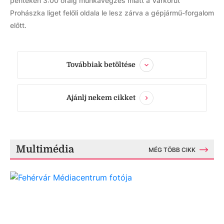
pénteken 3:00 óráig munkavégzés miatt a Várkörút
Prohászka liget felőli oldala le lesz zárva a gépjármű-forgalom
előtt.
Továbbiak betöltése
Ajánlj nekem cikket
Multimédia
MÉG TÖBB CIKK