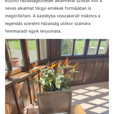
közötti házasságkötések alkalmával szokás volt a
neves alkalmat tárgyi emlékek formájában is
megörökíteni. A kastélyba visszakerült műkincs a
legendás szerelmi házasság utókor számára
fennmaradt egyik lenyomata.