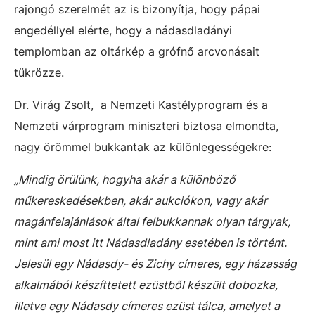
rajongó szerelmét az is bizonyítja, hogy pápai
engedéllyel elérte, hogy a nádasdladányi
templomban az oltárkép a grófnő arcvonásait
tükrözze.
Dr. Virág Zsolt, a Nemzeti Kastélyprogram és a
Nemzeti várprogram miniszteri biztosa elmondta,
nagy örömmel bukkantak az különlegességekre:
„Mindig örülünk, hogyha akár a különböző
műkereskedésekben, akár aukciókon, vagy akár
magánfelajánlások által felbukkannak olyan tárgyak,
mint ami most itt Nádasdladány esetében is történt.
Jelesül egy Nádasdy- és Zichy címeres, egy házasság
alkalmából készíttetett ezüstből készült dobozka,
illetve egy Nádasdy címeres ezüst tálca, amelyet a