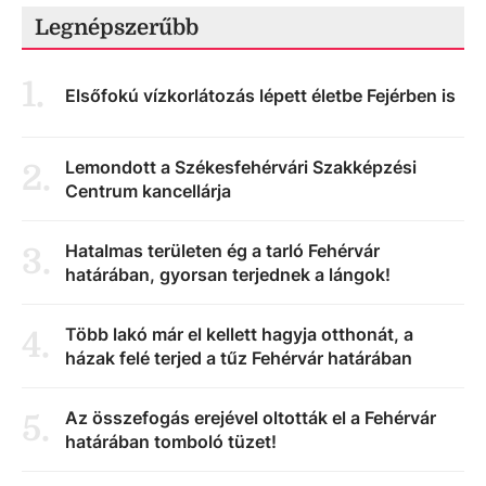
Legnépszerűbb
1
.
Elsőfokú vízkorlátozás lépett életbe Fejérben is
Lemondott a Székesfehérvári Szakképzési
2
.
Centrum kancellárja
Hatalmas területen ég a tarló Fehérvár
3
.
határában, gyorsan terjednek a lángok!
Több lakó már el kellett hagyja otthonát, a
4
.
házak felé terjed a tűz Fehérvár határában
Az összefogás erejével oltották el a Fehérvár
5
.
határában tomboló tüzet!