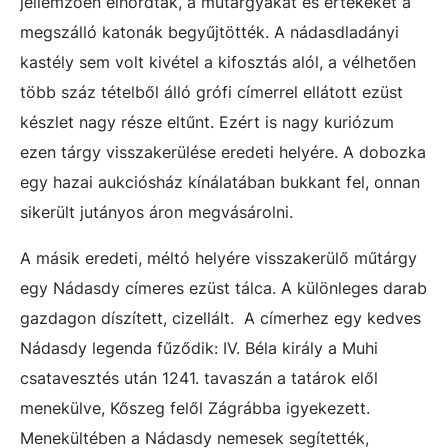
jellemzően elhordták, a műtárgyakat és értékeket a
megszálló katonák begyűjtötték. A nádasdladányi
kastély sem volt kivétel a kifosztás alól, a vélhetően
több száz tételből álló grófi címerrel ellátott ezüst
készlet nagy része eltűnt. Ezért is nagy kuriózum
ezen tárgy visszakerülése eredeti helyére. A dobozka
egy hazai aukciósház kínálatában bukkant fel, onnan
sikerült jutányos áron megvásárolni.
A másik eredeti, méltó helyére visszakerülő műtárgy
egy Nádasdy címeres ezüst tálca. A különleges darab
gazdagon díszített, cizellált. A címerhez egy kedves
Nádasdy legenda fűződik: IV. Béla király a Muhi
csatavesztés után 1241. tavaszán a tatárok elől
menekülve, Kőszeg felől Zágrábba igyekezett.
Menekültében a Nádasdy nemesek segítették,