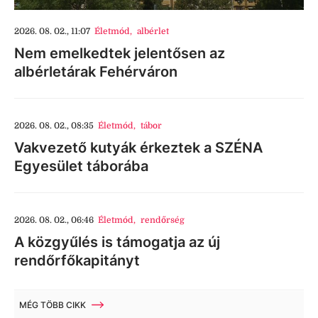
2026. 08. 02., 11:07
Életmód
,
albérlet
Nem emelkedtek jelentősen az
albérletárak Fehérváron
2026. 08. 02., 08:35
Életmód
,
tábor
Vakvezető kutyák érkeztek a SZÉNA
Egyesület táborába
2026. 08. 02., 06:46
Életmód
,
rendőrség
A közgyűlés is támogatja az új
rendőrfőkapitányt
MÉG TÖBB CIKK