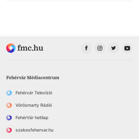
fmc.hu
Fehérvár Médiacentrum
Fehérvár Televízió
Vörösmarty Rádió
FehérVár hetilap
szekesfehervar.hu