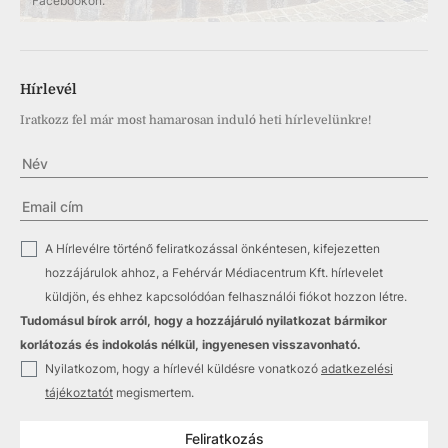
Facebookon.
Hírlevél
Iratkozz fel már most hamarosan induló heti hírlevelünkre!
✓
A Hírlevélre történő feliratkozással önkéntesen, kifejezetten
hozzájárulok ahhoz, a Fehérvár Médiacentrum Kft. hírlevelet
küldjön, és ehhez kapcsolódóan felhasználói fiókot hozzon létre.
Tudomásul bírok arról, hogy a hozzájáruló nyilatkozat bármikor
korlátozás és indokolás nélkül, ingyenesen visszavonható.
✓
Nyilatkozom, hogy a hírlevél küldésre vonatkozó
adatkezelési
tájékoztatót
megismertem.
Feliratkozás