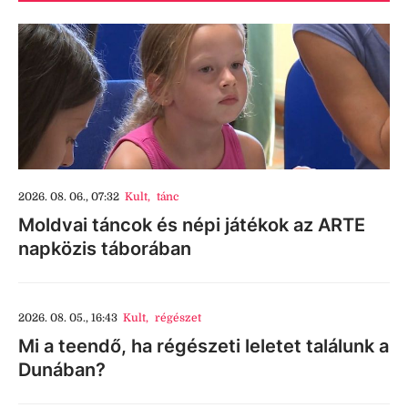
2026. 08. 06., 07:32
Kult
,
tánc
Moldvai táncok és népi játékok az ARTE
napközis táborában
2026. 08. 05., 16:43
Kult
,
régészet
Mi a teendő, ha régészeti leletet találunk a
Dunában?