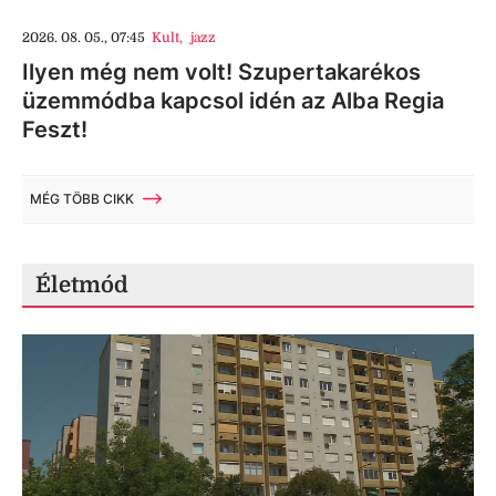
2026. 08. 05., 07:45
Kult
,
jazz
Ilyen még nem volt! Szupertakarékos
üzemmódba kapcsol idén az Alba Regia
Feszt!
MÉG TÖBB CIKK
Életmód