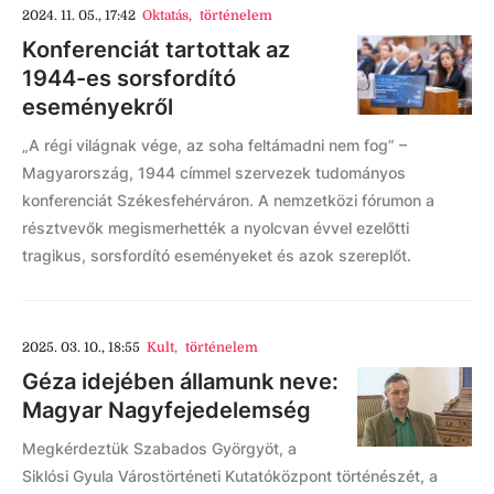
2024. 11. 05., 17:42
Oktatás
,
történelem
Konferenciát tartottak az
1944-es sorsfordító
eseményekről
„A régi világnak vége, az soha feltámadni nem fog” –
Magyarország, 1944 címmel szervezek tudományos
konferenciát Székesfehérváron. A nemzetközi fórumon a
résztvevők megismerhették a nyolcvan évvel ezelőtti
tragikus, sorsfordító eseményeket és azok szereplőt.
2025. 03. 10., 18:55
Kult
,
történelem
Géza idejében államunk neve:
Magyar Nagyfejedelemség
Megkérdeztük Szabados Györgyöt, a
Siklósi Gyula Várostörténeti Kutatóközpont történészét, a