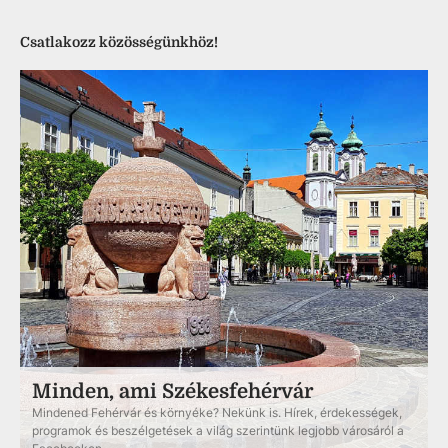
Csatlakozz közösségünkhöz!
Minden, ami Székesfehérvár
Mindened Fehérvár és környéke? Nekünk is. Hírek, érdekességek,
programok és beszélgetések a világ szerintünk legjobb városáról a