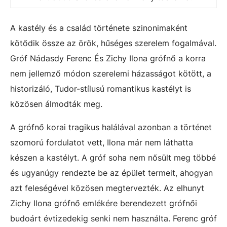
A kastély és a család története szinonimaként
kötődik össze az örök, hűséges szerelem fogalmával.
Gróf Nádasdy Ferenc És Zichy Ilona grófnő a korra
nem jellemző módon szerelemi házasságot kötött, a
historizáló, Tudor-stílusú romantikus kastélyt is
közösen álmodták meg.
A grófnő korai tragikus halálával azonban a történet
szomorú fordulatot vett, Ilona már nem láthatta
készen a kastélyt. A gróf soha nem nősült meg többé
és ugyanúgy rendezte be az épület termeit, ahogyan
azt feleségével közösen megtervezték. Az elhunyt
Zichy Ilona grófnő emlékére berendezett grófnői
budoárt évtizedekig senki nem használta. Ferenc gróf