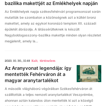
bazilika makettjét az Emlékhelyek napján
Az Emlékhelyek napja székesfehérvári programsorozat során
mutatták be szombaton a közönségnek azt a kültéri bronz
makettet, amely az egykori koronázó templom XII. századi
épületét ábrázolja. A látássérülteknek is készült
Nagyboldogasszony-bazilika makettje minden olyan részletet
megjelenít, amely la...
2023. 10. 30., 15:48
Kult
,
történelem
Az Aranyvonat legendája: így
mentették Fehérváron át a
magyar aranytartalékot
A második világháború végóráiban Székesfehérváron át
szállították a teljes nemzeti aranytartalékot Veszprémbe,
ahonnan aztán kalandos úton mentették ki azt a közelgő