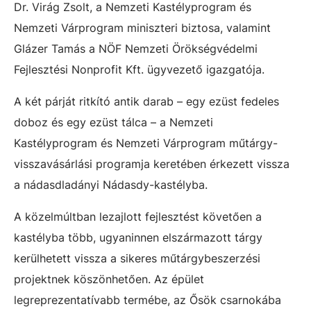
Dr. Virág Zsolt, a Nemzeti Kastélyprogram és
Nemzeti Várprogram miniszteri biztosa, valamint
Glázer Tamás a NÖF Nemzeti Örökségvédelmi
Fejlesztési Nonprofit Kft. ügyvezető igazgatója.
A két párját ritkító antik darab – egy ezüst fedeles
doboz és egy ezüst tálca – a Nemzeti
Kastélyprogram és Nemzeti Várprogram műtárgy-
visszavásárlási programja keretében érkezett vissza
a nádasdladányi Nádasdy-kastélyba.
A közelmúltban lezajlott fejlesztést követően a
kastélyba több, ugyaninnen elszármazott tárgy
kerülhetett vissza a sikeres műtárgybeszerzési
projektnek köszönhetően. Az épület
legreprezentatívabb termébe, az Ősök csarnokába