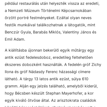
például restaurálás után helyezték vissza az eredeti,
a Nemzeti Múzeum Történelmi Képcsarnokában
őrzött portré festményeket. Ezáltal olyan neves
festők munkáival találkozhatnak a látogatók, mint
Benczúr Gyula, Barabás Miklós, Valentiny János és
Emil Adam.
A kiállításba újonnan bekerülő egyik műtárgy egy
antik ezüst fedelesdoboz, eredetileg feltehetően
ékszeres dobozként használták. A fedelén gróf Zichy
Ilona és gróf Nádasdy Ferenc házassági címere
látható. A tárgy 13 latos antik ezüst, súlya 610
gramm. Alján egy jelzés található, amelyből kiderül,
hogy Bécsben készült Stephan Mayerhofer, a kor
egyik kiváló ötvöse által. Az arisztokrata családok