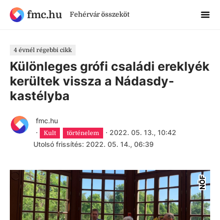
fmc.hu
Fehérvár összeköt
4 évnél régebbi cikk
Különleges grófi családi ereklyék
kerültek vissza a Nádasdy-
kastélyba
fmc.hu
·
·
2022. 05. 13., 10:42
Kult
történelem
Utolsó frissítés: 2022. 05. 14., 06:39
NÖF