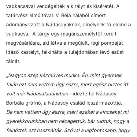
vadkacsával vendégelték a királyt és kíséretét. A
tatárvész elmúltával IV. Béla hálából címert
adományozott a Nádasdyaknak, amelynek fő eleme a
vadkacsa. A tárgy egy magánszemélytől került
megvásárlásra, aki látva a megújult, régi pompáját
idéző kastélyt, felkínálta a tulajdonában lévő ezüst
tálcát.
„
Nagyon szép kézműves munka. Én, mint gyermek
talán ezt nem vettem úgy észre, mert egész biztos itt
volt már Nádasdladányban -
idézte fel Nádasdy
Borbála grófnő, a Nádasdy család leszármazottja. -
De nem vettem úgy észre, mert ezeket a kincseket mi
gyerekkorunkban nem nézegettük, bár tudtuk, hogy a
felnőttek ezt használták. Szóval a legfontosabb, hogy