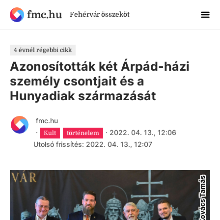
fmc.hu
Fehérvár összeköt
4 évnél régebbi cikk
Azonosították két Árpád-házi
személy csontjait és a
Hunyadiak származását
fmc.hu
·
·
2022. 04. 13., 12:06
Kult
történelem
Utolsó frissítés: 2022. 04. 13., 12:07
MTI/Kovács Tamás