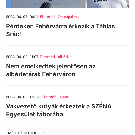
2026. 08. 07., 08:11
Életmód
,
Országalma
Pénteken Fehérvárra érkezik a Táblás
Srác!
2026. 08. 02., 11:07
Életmód
,
albérlet
Nem emelkedtek jelentősen az
albérletárak Fehérváron
2026. 08. 02., 08:35
Életmód
,
tábor
Vakvezető kutyák érkeztek a SZÉNA
Egyesület táborába
MÉG TÖBB CIKK