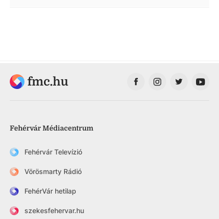
fmc.hu
Fehérvár Médiacentrum
Fehérvár Televízió
Vörösmarty Rádió
FehérVár hetilap
szekesfehervar.hu