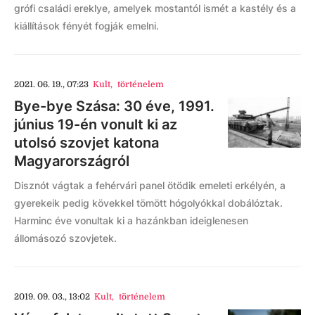
grófi családi ereklye, amelyek mostantól ismét a kastély és a
kiállítások fényét fogják emelni.
2021. 06. 19., 07:23
Kult
,
történelem
Bye-bye Szása: 30 éve, 1991.
június 19-én vonult ki az
utolsó szovjet katona
Magyarországról
Disznót vágtak a fehérvári panel ötödik emeleti erkélyén, a
gyerekeik pedig kövekkel tömött hógolyókkal dobálóztak.
Harminc éve vonultak ki a hazánkban ideiglenesen
állomásozó szovjetek.
2019. 09. 03., 13:02
Kult
,
történelem