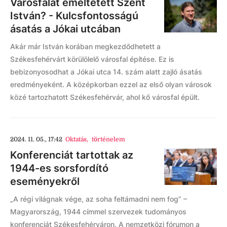
Városfalat emeltetett Szent
István? - Kulcsfontosságú
ásatás a Jókai utcában
Akár már István korában megkezdődhetett a
Székesfehérvárt körülölelő városfal építése. Ez is
bebizonyosodhat a Jókai utca 14. szám alatt zajló ásatás
eredményeként. A középkorban ezzel az első olyan városok
közé tartozhatott Székesfehérvár, ahol kő városfal épült.
2024. 11. 05., 17:42
Oktatás
,
történelem
Konferenciát tartottak az
1944-es sorsfordító
eseményekről
„A régi világnak vége, az soha feltámadni nem fog” –
Magyarország, 1944 címmel szervezek tudományos
konferenciát Székesfehérváron. A nemzetközi fórumon a