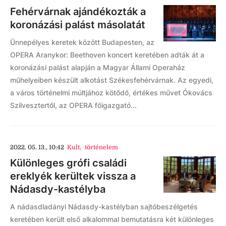
Fehérvárnak ajándékozták a
koronázási palást másolatát
Ünnepélyes keretek között Budapesten, az
OPERA Aranykor: Beethoven koncert keretében adták át a
koronázási palást alapján a Magyar Állami Operaház
műhelyeiben készült alkotást Székesfehérvárnak. Az egyedi,
a város történelmi múltjához kötődő, értékes művet Ókovács
Szilvesztertől, az OPERA főigazgató...
2022. 05. 13., 10:42
Kult
,
történelem
Különleges grófi családi
ereklyék kerültek vissza a
Nádasdy-kastélyba
A nádasdladányi Nádasdy-kastélyban sajtóbeszélgetés
keretében került első alkalommal bemutatásra két különleges