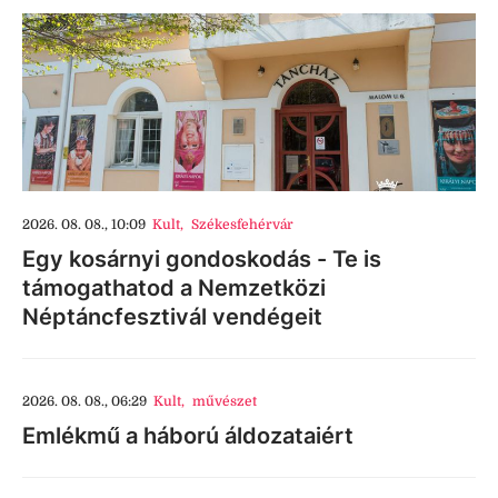
2026. 08. 08., 10:09
Kult
,
Székesfehérvár
Egy kosárnyi gondoskodás - Te is
támogathatod a Nemzetközi
Néptáncfesztivál vendégeit
2026. 08. 08., 06:29
Kult
,
művészet
Emlékmű a háború áldozataiért