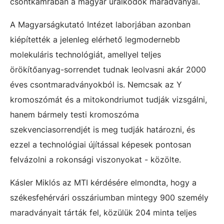
csontkamrában a magyar uralkodók maradványai.
A Magyarságkutató Intézet laborjában azonban
kiépítették a jelenleg elérhető legmodernebb
molekuláris technológiát, amellyel teljes
örökítőanyag-sorrendet tudnak leolvasni akár 2000
éves csontmaradványokból is. Nemcsak az Y
kromoszómát és a mitokondriumot tudják vizsgálni,
hanem bármely testi kromoszóma
szekvenciasorrendjét is meg tudják határozni, és
ezzel a technológiai újítással képesek pontosan
felvázolni a rokonsági viszonyokat - közölte.
Kásler Miklós az MTI kérdésére elmondta, hogy a
székesfehérvári osszáriumban mintegy 900 személy
maradványait tárták fel, közülük 204 minta teljes