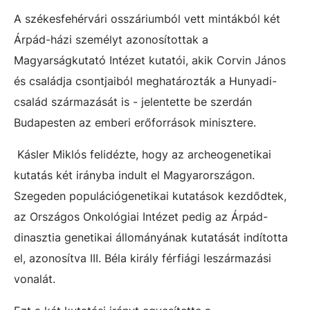
A székesfehérvári osszáriumból vett mintákból két
Árpád-házi személyt azonosítottak a
Magyarságkutató Intézet kutatói, akik Corvin János
és családja csontjaiból meghatározták a Hunyadi-
család származását is - jelentette be szerdán
Budapesten az emberi erőforrások minisztere.
Kásler Miklós felidézte, hogy az archeogenetikai
kutatás két irányba indult el Magyarországon.
Szegeden populációgenetikai kutatások kezdődtek,
az Országos Onkológiai Intézet pedig az Árpád-
dinasztia genetikai állományának kutatását indította
el, azonosítva III. Béla király férfiági leszármazási
vonalát.