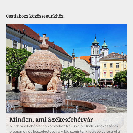
Csatlakozz közösségünkhöz!
Minden, ami Székesfehérvár
Mindened Fehérvár és környéke? Nekünk is. Hírek, érdekességek,
programok és beszélgetések a világ szerintünk legjobb városáról a