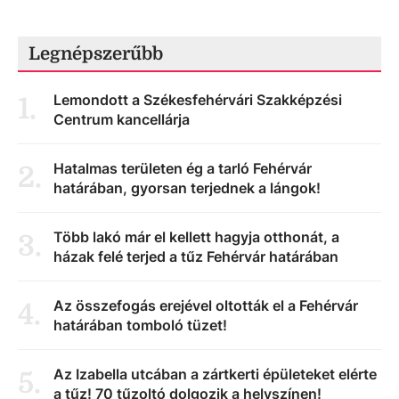
Legnépszerűbb
Lemondott a Székesfehérvári Szakképzési
1
.
Centrum kancellárja
Hatalmas területen ég a tarló Fehérvár
2
.
határában, gyorsan terjednek a lángok!
Több lakó már el kellett hagyja otthonát, a
3
.
házak felé terjed a tűz Fehérvár határában
Az összefogás erejével oltották el a Fehérvár
4
.
határában tomboló tüzet!
Az Izabella utcában a zártkerti épületeket elérte
5
.
a tűz! 70 tűzoltó dolgozik a helyszínen!