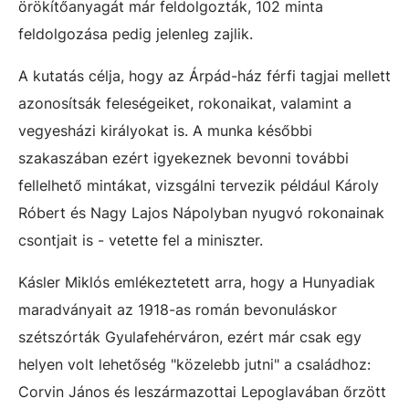
örökítőanyagát már feldolgozták, 102 minta
feldolgozása pedig jelenleg zajlik.
A kutatás célja, hogy az Árpád-ház férfi tagjai mellett
azonosítsák feleségeiket, rokonaikat, valamint a
vegyesházi királyokat is. A munka későbbi
szakaszában ezért igyekeznek bevonni további
fellelhető mintákat, vizsgálni tervezik például Károly
Róbert és Nagy Lajos Nápolyban nyugvó rokonainak
csontjait is - vetette fel a miniszter.
Kásler Miklós emlékeztetett arra, hogy a Hunyadiak
maradványait az 1918-as román bevonuláskor
szétszórták Gyulafehérváron, ezért már csak egy
helyen volt lehetőség "közelebb jutni" a családhoz:
Corvin János és leszármazottai Lepoglavában őrzött