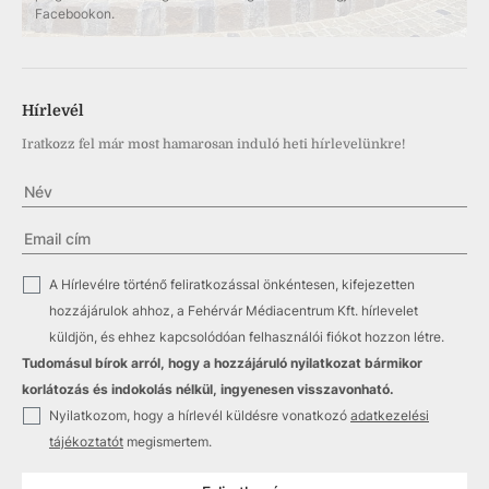
Facebookon.
Hírlevél
Iratkozz fel már most hamarosan induló heti hírlevelünkre!
✓
A Hírlevélre történő feliratkozással önkéntesen, kifejezetten
hozzájárulok ahhoz, a Fehérvár Médiacentrum Kft. hírlevelet
küldjön, és ehhez kapcsolódóan felhasználói fiókot hozzon létre.
Tudomásul bírok arról, hogy a hozzájáruló nyilatkozat bármikor
korlátozás és indokolás nélkül, ingyenesen visszavonható.
✓
Nyilatkozom, hogy a hírlevél küldésre vonatkozó
adatkezelési
tájékoztatót
megismertem.