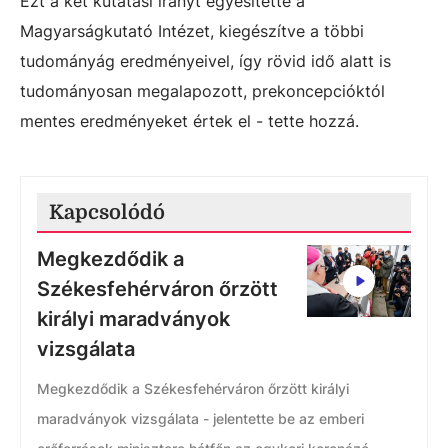
Ezt a két kutatási irányt egyesítette a
Magyarságkutató Intézet, kiegészítve a többi
tudományág eredményeivel, így rövid idő alatt is
tudományosan megalapozott, prekoncepcióktól
mentes eredményeket értek el - tette hozzá.
Kapcsolódó
Megkezdődik a
Székesfehérváron őrzött
királyi maradványok
vizsgálata
Megkezdődik a Székesfehérváron őrzött királyi
maradványok vizsgálata - jelentette be az emberi