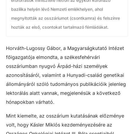
erőforrások minisztere hétfőn az egykori koronázó
bazilika helyén lévő Nemzeti emlékhelyen, ahol
megnyitották az osszáriumot (csontkamra) és felszínre
hozták az első, csontokat tartalmazó fémládákat.
Horváth-Lugossy Gábor, a Magyarságkutató Intézet
főigazgatója elmondta, a székesfehérvári
osszáriumban nyugvó Árpád-házi személyek
azonosításáról, valamint a Hunyadi-család genetikai
állományáról szóló tudományos publikációik jelenleg
lektorálás alatt vannak, megjelenésük a következő
hónapokban várható.
Mint kiemelte, az osszárium kutatásának előzménye
volt, hogy Kásler Miklós kezdeményezésére az
Országos Onkológiai Intézet III. Béla csontjaiból