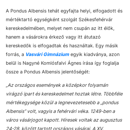
A Pondus Albensis tehát egyfajta helyi, elfogadott és
mértéktartó egységként szolgát Székesfehérvár
kereskedelmében, melyet nem csupán az itt élők,
hanem a vásárokra érkező vagy itt átutazó
kereskedők is elfogadtak és használtak. Egy másik
forrás, a
Vasvári Gimnázium
egyik kiadványa, azon
belül is Nagyné Komlósfalvi Ágnes írása így foglalja
össze a Pondus Albensis jelentőségét:
„
Az országos események a középkor folyamán
virágzó ipart és kereskedelmet hoztak létre. Többféle
mértékegysége közül a legnevezetesebb a „pondus
Albensis” volt, vagyis a fehérvári véka. 1249-ben a
város vásárjogot kapott. Híresek voltak az augusztus
24-28. között tartott országos vásárai. A XV.