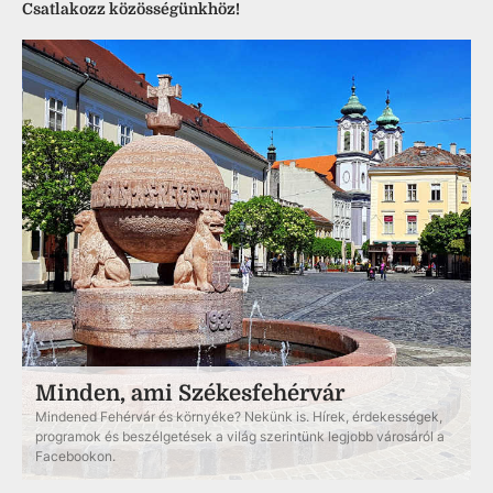
Csatlakozz közösségünkhöz!
Minden, ami Székesfehérvár
Mindened Fehérvár és környéke? Nekünk is. Hírek, érdekességek,
programok és beszélgetések a világ szerintünk legjobb városáról a
Facebookon.