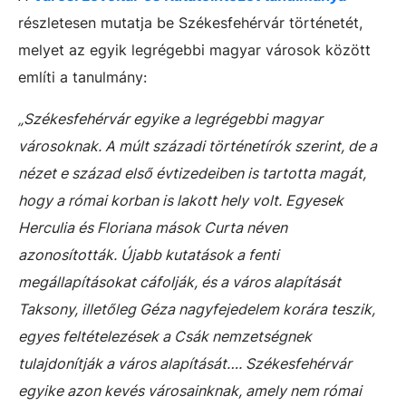
részletesen mutatja be Székesfehérvár történetét,
melyet az egyik legrégebbi magyar városok között
említi a tanulmány:
„Székesfehérvár egyike a legrégebbi magyar
városoknak. A múlt századi történetírók szerint, de a
nézet e század első évtizedeiben is tartotta magát,
hogy a római korban is lakott hely volt. Egyesek
Herculia és Floriana mások Curta néven
azonosították. Újabb kutatások a fenti
megállapításokat cáfolják, és a város alapítását
Taksony, illetőleg Géza nagyfejedelem korára teszik,
egyes feltételezések a Csák nemzetségnek
tulajdonítják a város alapítását…. Székesfehérvár
egyike azon kevés városainknak, amely nem római