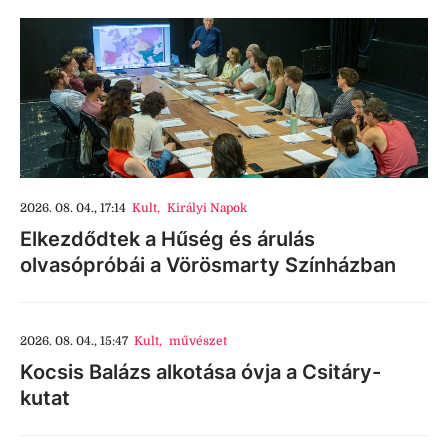
2026. 08. 04., 17:14
Kult
,
Királyi Napok
Elkezdődtek a Hűség és árulás
olvasópróbái a Vörösmarty Színházban
2026. 08. 04., 15:47
Kult
,
művészet
Kocsis Balázs alkotása óvja a Csitáry-
kutat