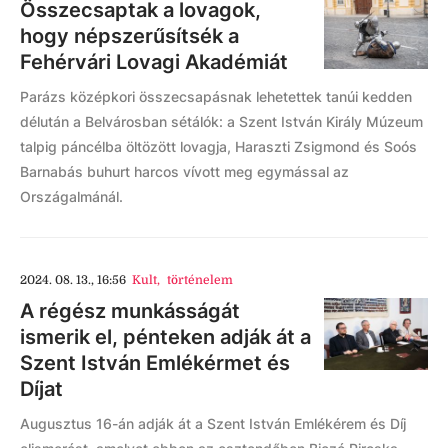
Összecsaptak a lovagok,
hogy népszerűsítsék a
Fehérvári Lovagi Akadémiát
Parázs középkori összecsapásnak lehetettek tanúi kedden
délután a Belvárosban sétálók: a Szent István Király Múzeum
talpig páncélba öltözött lovagja, Haraszti Zsigmond és Soós
Barnabás buhurt harcos vívott meg egymással az
Országalmánál.
2024. 08. 13., 16:56
Kult
,
történelem
A régész munkásságát
ismerik el, pénteken adják át a
Szent István Emlékérmet és
Díjat
Augusztus 16-án adják át a Szent István Emlékérem és Díj