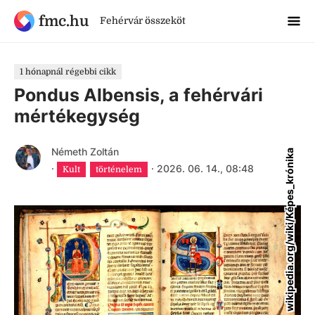
fmc.hu
Fehérvár összeköt
1 hónapnál régebbi cikk
Pondus Albensis, a fehérvári
mértékegység
Németh Zoltán
wikipedia.org/wiki/Képes_krónika
·
·
2026. 06. 14., 08:48
Kult
történelem