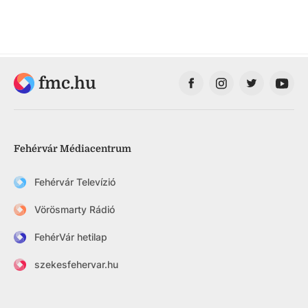
fmc.hu
Fehérvár Médiacentrum
Fehérvár Televízió
Vörösmarty Rádió
FehérVár hetilap
szekesfehervar.hu