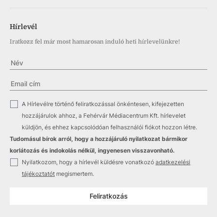
Hírlevél
Iratkozz fel már most hamarosan induló heti hírlevelünkre!
✓
A Hírlevélre történő feliratkozással önkéntesen, kifejezetten
hozzájárulok ahhoz, a Fehérvár Médiacentrum Kft. hírlevelet
küldjön, és ehhez kapcsolódóan felhasználói fiókot hozzon létre.
Tudomásul bírok arról, hogy a hozzájáruló nyilatkozat bármikor
korlátozás és indokolás nélkül, ingyenesen visszavonható.
✓
Nyilatkozom, hogy a hírlevél küldésre vonatkozó
adatkezelési
tájékoztatót
megismertem.
Feliratkozás