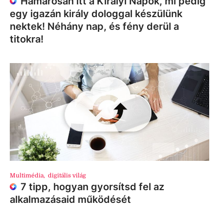
Hamarosan itt a Királyi Napok, mi pedig
egy igazán király dologgal készülünk
nektek! Néhány nap, és fény derül a
titokra!
Multimédia
,
digitális világ
7 tipp, hogyan gyorsítsd fel az
alkalmazásaid működését