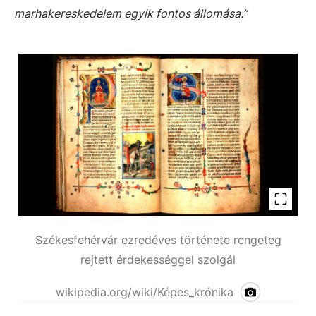
marhakereskedelem egyik fontos állomása.”
Székesfehérvár ezredéves története rengeteg
rejtett érdekességgel szolgál
wikipedia.org/wiki/Képes_krónika