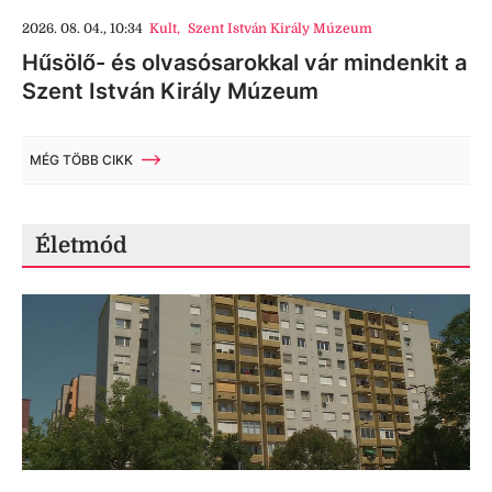
2026. 08. 04., 10:34
Kult
,
Szent István Király Múzeum
Hűsölő- és olvasósarokkal vár mindenkit a
Szent István Király Múzeum
MÉG TÖBB CIKK
Életmód