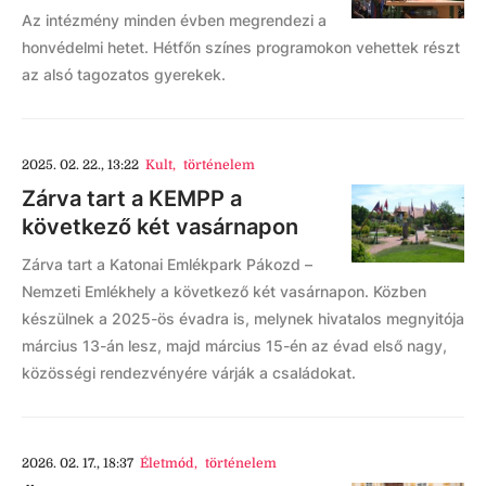
Az intézmény minden évben megrendezi a
honvédelmi hetet. Hétfőn színes programokon vehettek részt
az alsó tagozatos gyerekek.
2025. 02. 22., 13:22
Kult
,
történelem
Zárva tart a KEMPP a
következő két vasárnapon
Zárva tart a Katonai Emlékpark Pákozd –
Nemzeti Emlékhely a következő két vasárnapon. Közben
készülnek a 2025-ös évadra is, melynek hivatalos megnyitója
március 13-án lesz, majd március 15-én az évad első nagy,
közösségi rendezvényére várják a családokat.
2026. 02. 17., 18:37
Életmód
,
történelem