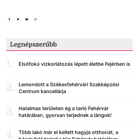
Legnépszerűbb
1
.
Elsőfokú vízkorlátozás lépett életbe Fejérben is
Lemondott a Székesfehérvári Szakképzési
2
.
Centrum kancellárja
Hatalmas területen ég a tarló Fehérvár
3
.
határában, gyorsan terjednek a lángok!
Több lakó már el kellett hagyja otthonát, a
4
.
házak felé terjed a tűz Fehérvár határában