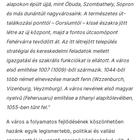
alapokon épült újjá, mint Óbuda, Szombathely, Sopron
és más dunántúli nagyvárosaink. A természetes út-
találkozási ponttól – Gorsiumtól – kissé északra jött
létre az új központ, majd a fontos útcsomópont
Fehérvárra tevődött át. Az itt létrejött település
stratégiai és kereskedelmi feladatok mellett
igazgatási és szakrális funkciókat is ellátott. A város
első említése 1007 (1009)-ből származik. 1044-ből
több német elnevezése maradt fenn (Wzzenburch,
Vizenburg, Veyzmburg). A város nevének első magyar
nyelvű (Feheruuaru) említése a tihanyi alapítólevélben,
1055-ben tűnt fel.”
A város a folyamatos fejlődésének köszönhetően
hazánk egyik legismertebb, politikai és vallási