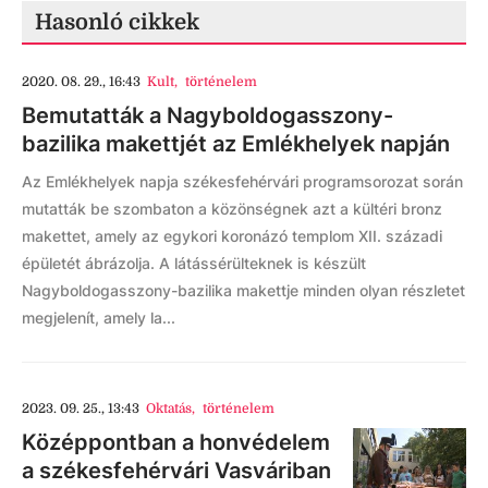
Hasonló cikkek
2020. 08. 29., 16:43
Kult
,
történelem
Bemutatták a Nagyboldogasszony-
bazilika makettjét az Emlékhelyek napján
Az Emlékhelyek napja székesfehérvári programsorozat során
mutatták be szombaton a közönségnek azt a kültéri bronz
makettet, amely az egykori koronázó templom XII. századi
épületét ábrázolja. A látássérülteknek is készült
Nagyboldogasszony-bazilika makettje minden olyan részletet
megjelenít, amely la...
2023. 09. 25., 13:43
Oktatás
,
történelem
Középpontban a honvédelem
a székesfehérvári Vasváriban