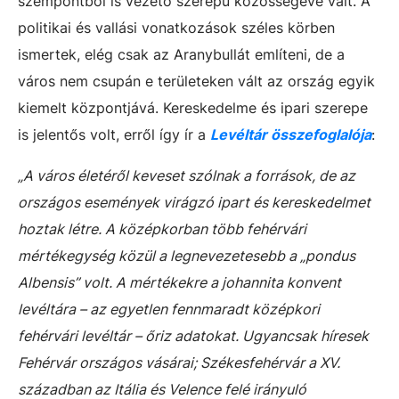
szempontból is vezető szerepű közösségévé vált. A
politikai és vallási vonatkozások széles körben
ismertek, elég csak az Aranybullát említeni, de a
város nem csupán e területeken vált az ország egyik
kiemelt központjává. Kereskedelme és ipari szerepe
is jelentős volt, erről így ír a
Levéltár összefoglalója
:
„A város életéről keveset szólnak a források, de az
országos események virágzó ipart és kereskedelmet
hoztak létre. A középkorban több fehérvári
mértékegység közül a legnevezetesebb a „pondus
Albensis” volt. A mértékekre a johannita konvent
levéltára – az egyetlen fennmaradt középkori
fehérvári levéltár – őriz adatokat. Ugyancsak híresek
Fehérvár országos vásárai; Székesfehérvár a XV.
században az Itália és Velence felé irányuló