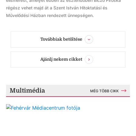
elismerést, amelyet ebben az esztendőben Biczó Piroska
régész vehet majd át a Szent István Hitoktatási és
Művelődési Házban rendezett ünnepségen.
Továbbiak betöltése
Ajánlj nekem cikket
Multimédia
MÉG TÖBB CIKK