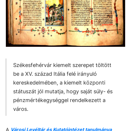
Székesfehérvár kiemelt szerepet töltött
be a XV. század Itália felé irányuló
kereskedelmében, a kiemelt központi
státuszát jól mutatja, hogy saját súly- és
pénzmértékegységgel rendelkezett a
város.
A
Városi Levéltár és Kutatóintézet tanulmánya