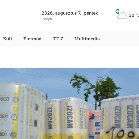
2026. augusztus 7., péntek
30
 °
Ibolya
Kult
Életmód
T-T-Z
Multimédia