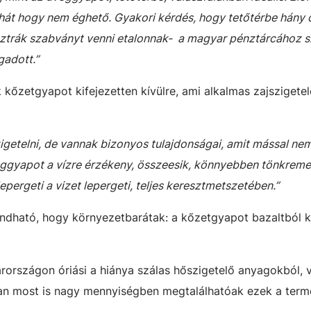
ehát hogy nem éghető. Gyakori kérdés, hogy tetőtérbe hány 
ztrák szabványt venni etalonnak- a magyar pénztárcához 
gadott.”
ik kőzetgyapot kifejezetten kívülre, ami alkalmas zajszigetel
igetelni, de vannak bizonyos tulajdonságai, amit mással ne
veggyapot a vízre érzékeny, összeesik, könnyebben tönkreme
pergeti a vizet lepergeti, teljes keresztmetszetében.”
ndható, hogy környezetbarátak: a kőzetgyapot bazaltból k
rországon óriási a hiánya szálas hőszigetelő anyagokból, 
an most is nagy mennyiségben megtalálhatóak ezek a term