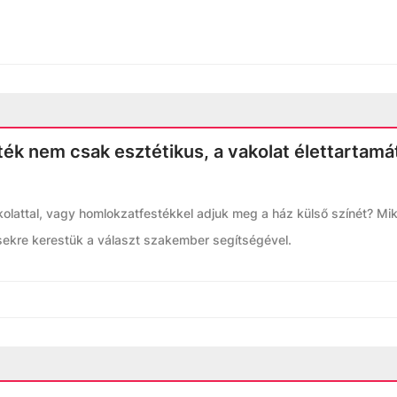
ék nem csak esztétikus, a vakolat élettartamát
kolattal, vagy homlokzatfestékkel adjuk meg a ház külső színét? Mik
sekre kerestük a választ szakember segítségével.