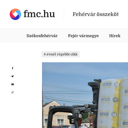
fmc.hu
Fehérvár összeköt
Székesfehérvár
Fejér vármegye
Hírek
4 évnél régebbi cikk