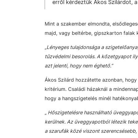
erről kérdeztük Ákos Szilárdot, 
Mint a szakember elmondta, elsődlegesen
majd, vagy beltérbe, gipszkarton falak 
„
Lényeges tulajdonsága a szigetelőanya
tűzvédelmi besorolás. A kőzetgyapot il
azt jelenti, hogy nem éghető.”
Ákos Szilárd hozzátette azonban, hogy
kritérium. Családi házaknál a mindenna
hogy a hangszigetelés minél hatékonya
„
Hőszigetelésre használható üveggyapot, 
kerülnek. Az üveggyapotból létezik teke
a szarufák közé viszont szerencsésebb, 