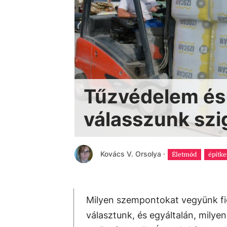
Tűzvédelem és 
válasszunk szi
Kovács V. Orsolya
·
Életmód
építk
Milyen szempontokat vegyünk fi
választunk, és egyáltalán, mily