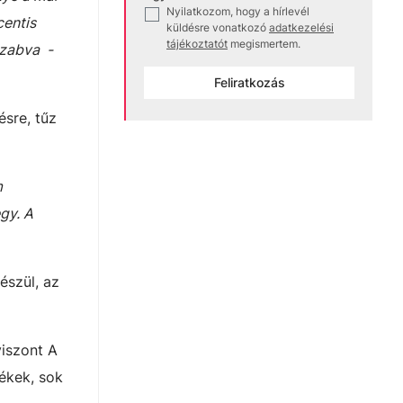
Nyilatkozom, hogy a hírlevél
✓
centis
küldésre vonatkozó
adatkezelési
tájékoztatót
megismertem.
szabva -
Feliratkozás
ésre, tűz
m
gy. A
észül, az
viszont A
ékek, sok