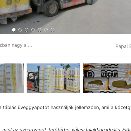
A Chemikal Építőanyag és Festékáruházban nagy a választék szigetelőanyagokból
Pápai 
a táblás üveggyapotot használják jellemzően, ami a kőzet
 mint az üveggyapot, tetőtérbe, válaszfalakban ideális. Elő