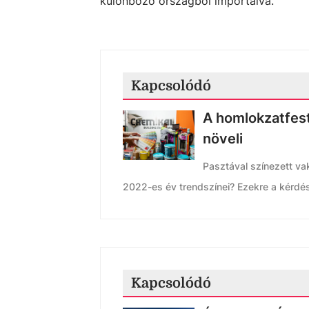
különböző országból importálva.
Kapcsolódó
A homlokzatfest
növeli
Pasztával színezett va
2022-es év trendszínei? Ezekre a kérdé
Kapcsolódó