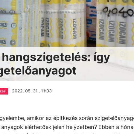
hangszigetelés: így
getelőanyagot
·
2022. 05. 31., 11:03
ezés
gyelembe, amikor az építkezés során szigetelőanyag
en anyagok elérhetőek jelen helyzetben? Ebben a hón