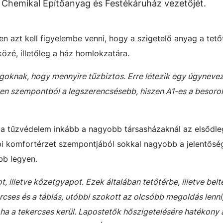
a Chemikal Építőanyag és Festékáruház vezetőjét.
 azt kell figyelembe venni, hogy a szigetelő anyag a tető
közé, illetőleg a ház homlokzatára.
goknak, hogy mennyire tűzbiztos. Erre létezik egy úgynevez
yen szempontból a legszerencsésebb, hiszen A1-es a besorol
 a tűzvédelem inkább a nagyobb társasházaknál az elsőd
pi komfortérzet szempontjából sokkal nagyobb a jelentősé
bb legyen.
illetve kőzetgyapot. Ezek általában tetőtérbe, illetve belt
rcses és a táblás, utóbbi szokott az olcsóbb megoldás lenni
ha a tekercses kerül. Lapostetők hőszigetelésére hatékony a