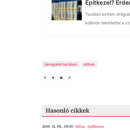
Építkezel? Érd
További extrém drágul
különös tekintettel a s
támogatott tartalom
otthon
Hasonló cikkek
2019. 12. 06., 09:30
Stílus
,
építkezés