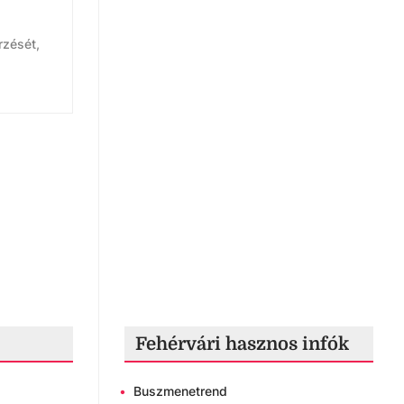
rzését,
Fehérvári hasznos infók
•
Buszmenetrend