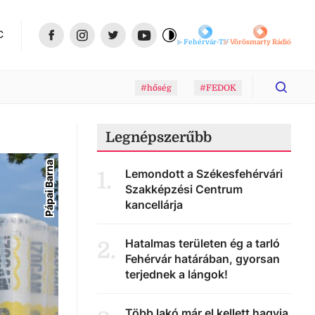
C
Fehérvár-TV
Vörösmarty Rádió
#hőség
#FEDOK
Legnépszerűbb
Pápai Barna
Lemondott a Székesfehérvári
1
.
Szakképzési Centrum
kancellárja
Hatalmas területen ég a tarló
2
.
Fehérvár határában, gyorsan
terjednek a lángok!
Több lakó már el kellett hagyja