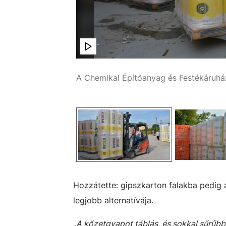
Pápai Barna
Hozzátette: gipszkarton falakba pedig 
legjobb alternatívája.
„
A kőzetgyapot táblás, és sokkal sűrűbb,