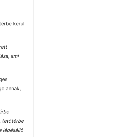
térbe kerül
ett
ása, ami
leges
ge annak,
érbe
, tetőtérbe
 lépésálló