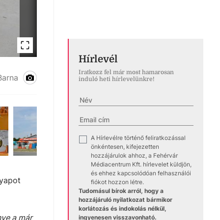
Hírlevél
Iratkozz fel már most hamarosan
Barna
induló heti hírlevelünkre!
A Hírlevélre történő feliratkozással
✓
önkéntesen, kifejezetten
hozzájárulok ahhoz, a Fehérvár
Médiacentrum Kft. hírlevelet küldjön,
és ehhez kapcsolódóan felhasználói
gyapot
fiókot hozzon létre.
Tudomásul bírok arról, hogy a
hozzájáruló nyilatkozat bármikor
korlátozás és indokolás nélkül,
nye a már
ingyenesen visszavonható.