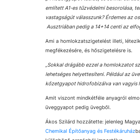
említett A1-es tűzvédelmi besorolása, t
vastagságút válasszunk? Érdemes az os
Ausztriában pedig a 14+14 centi az elfo
Ami a homlokzatszigetelést illeti, létez
megfékezésére, és hőszigetelésre is.
„Sokkal drágább ezzel a homlokzatot sz
lehetséges helyettesíteni. Például az ü
kőzetgyapot hidrofobizálva van vagyis le
Amit viszont mindkétféle anyagról elmo
üveggyapot pedig üvegből.
Ákos Szilárd hozzátette: jelenleg Magya
Chemikal Építőanyag és Festékáruház
b