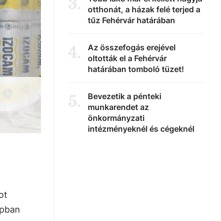
3
.
otthonát, a házak felé terjed a
tűz Fehérvár határában
Az összefogás erejével
4
.
oltották el a Fehérvár
határában tomboló tüzet!
Bevezetik a pénteki
5
.
munkarendet az
önkormányzati
intézményeknél és cégeknél
ot
apban