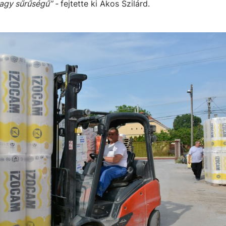
agy sűrűségű” -
fejtette ki Ákos Szilárd.