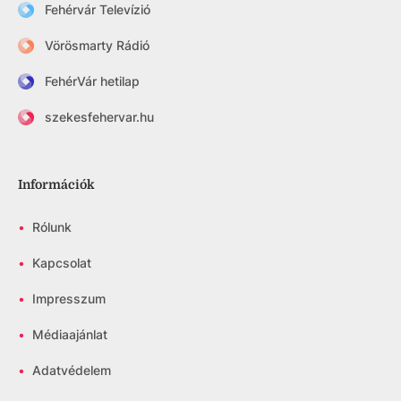
Fehérvár Televízió
Vörösmarty Rádió
FehérVár hetilap
szekesfehervar.hu
Információk
•
Rólunk
•
Kapcsolat
•
Impresszum
•
Médiaajánlat
•
Adatvédelem