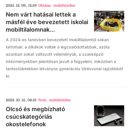
2025. 12. 09., 12:59
Oktatás
,
mobiltelefon
Nem várt hatásai lettek a
másfél éve bevezetett iskolai
mobiltilalomnak...
A 2024-es tanévben bevezetett mobiltilalomtól sokan
tartottak: a dikákok voltak a legcsalódottabbak, azóta
azonban sokat változott véleményük, a szakképző
intézményekben jelentősen javult a fegyelem, miközben a
tantestületekben látványos generációs törésvonal rajzolódott
ki.
2023. 10. 12., 06:19
Tech
,
mobiltelefon
Olcsó és megbízható
csúcskategóriás
okostelefonok