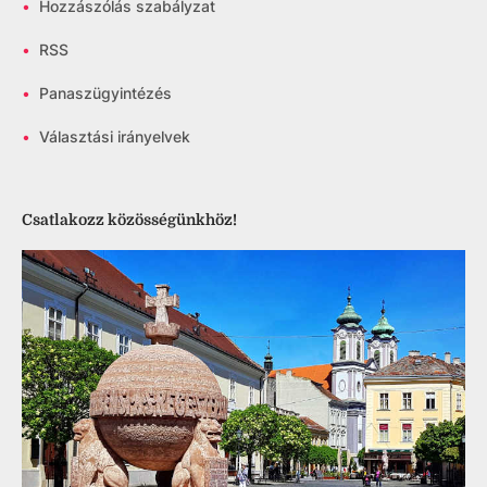
•
Hozzászólás szabályzat
•
RSS
•
Panaszügyintézés
•
Választási irányelvek
Csatlakozz közösségünkhöz!