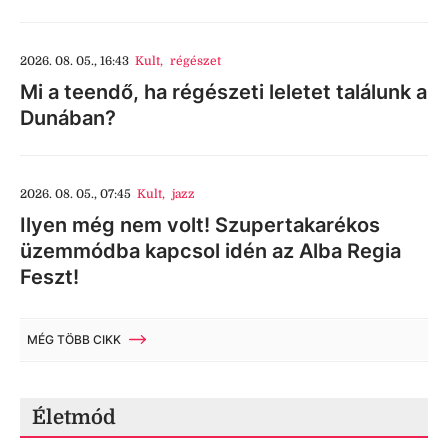
2026. 08. 05., 16:43
Kult
,
régészet
Mi a teendő, ha régészeti leletet találunk a
Dunában?
2026. 08. 05., 07:45
Kult
,
jazz
Ilyen még nem volt! Szupertakarékos
üzemmódba kapcsol idén az Alba Regia
Feszt!
MÉG TÖBB CIKK
Életmód