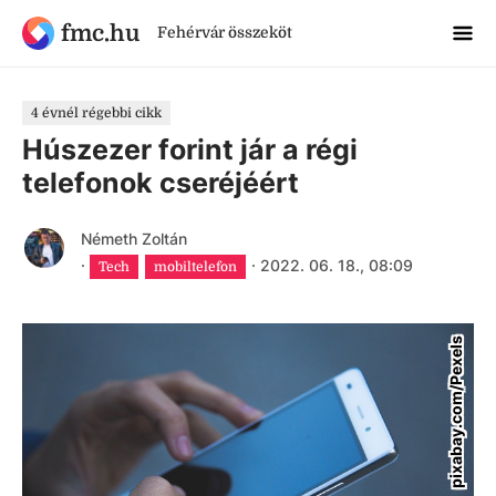
fmc.hu
Fehérvár összeköt
4 évnél régebbi cikk
Húszezer forint jár a régi
telefonok cseréjéért
Németh Zoltán
·
·
2022. 06. 18., 08:09
Tech
mobiltelefon
pixabay.com/Pexels