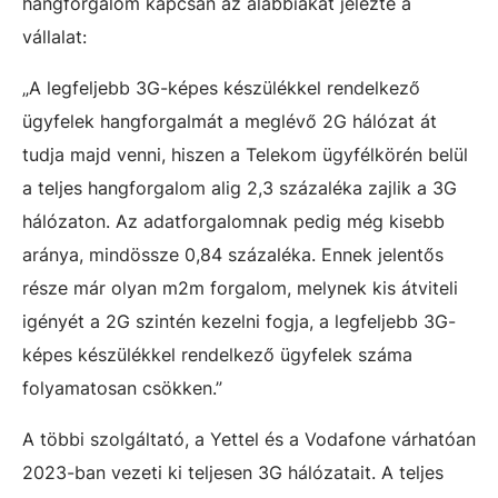
hangforgalom kapcsán az alábbiakat jelezte a
vállalat:
„A legfeljebb 3G-képes készülékkel rendelkező
ügyfelek hangforgalmát a meglévő 2G hálózat át
tudja majd venni, hiszen a Telekom ügyfélkörén belül
a teljes hangforgalom alig 2,3 százaléka zajlik a 3G
hálózaton. Az adatforgalomnak pedig még kisebb
aránya, mindössze 0,84 százaléka. Ennek jelentős
része már olyan m2m forgalom, melynek kis átviteli
igényét a 2G szintén kezelni fogja, a legfeljebb 3G-
képes készülékkel rendelkező ügyfelek száma
folyamatosan csökken.”
A többi szolgáltató, a Yettel és a Vodafone várhatóan
2023-ban vezeti ki teljesen 3G hálózatait. A teljes