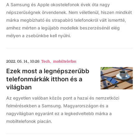
A Samsung és Apple okostelefonok évek óta nagy
népszerűségnek örvendenek. Nem véletlenül, hiszen mindkét
márka megbízható és strapabíró telefonokról vált ismertté,
amihez mérten a legújabb modellek beszerzésénél elég
mélyen a zsebünkbe kell nyúlni.
2022. 05. 14., 10:26
Tech
,
mobiltelefon
Ezek most a legnépszerűbb
telefonmárkák itthon és a
világban
Az egyetlen valóban közös pont a hazai és nemzetközi
felmérésekben a Samsung. Magyarországon és a
nagyvilágban egyaránt ez a legkedveltebb márka a
mobiltelefonok piacán.