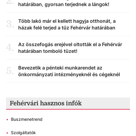
2
.
határában, gyorsan terjednek a lángok!
Több lakó már el kellett hagyja otthonát, a
3
.
házak felé terjed a tűz Fehérvár határában
Az összefogás erejével oltották el a Fehérvár
4
.
határában tomboló tüzet!
Bevezetik a pénteki munkarendet az
5
.
önkormányzati intézményeknél és cégeknél
Fehérvári hasznos infók
•
Buszmenetrend
•
Szolgáltatók