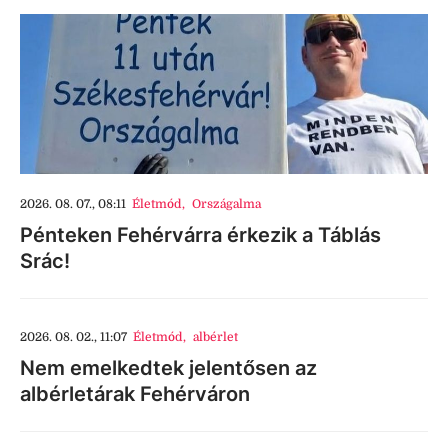
2026. 08. 07., 08:11
Életmód
,
Országalma
Pénteken Fehérvárra érkezik a Táblás
Srác!
2026. 08. 02., 11:07
Életmód
,
albérlet
Nem emelkedtek jelentősen az
albérletárak Fehérváron