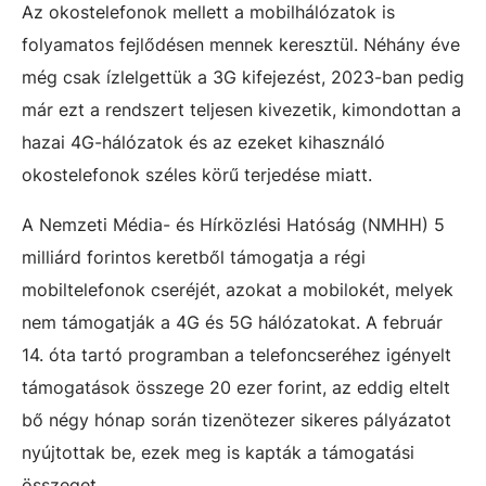
Az okostelefonok mellett a mobilhálózatok is
folyamatos fejlődésen mennek keresztül. Néhány éve
még csak ízlelgettük a 3G kifejezést, 2023-ban pedig
már ezt a rendszert teljesen kivezetik, kimondottan a
hazai 4G-hálózatok és az ezeket kihasználó
okostelefonok széles körű terjedése miatt.
A Nemzeti Média- és Hírközlési Hatóság (NMHH) 5
milliárd forintos keretből támogatja a régi
mobiltelefonok cseréjét, azokat a mobilokét, melyek
nem támogatják a 4G és 5G hálózatokat. A február
14. óta tartó programban a telefoncseréhez igényelt
támogatások összege 20 ezer forint, az eddig eltelt
bő négy hónap során tizenötezer sikeres pályázatot
nyújtottak be, ezek meg is kapták a támogatási
összeget.