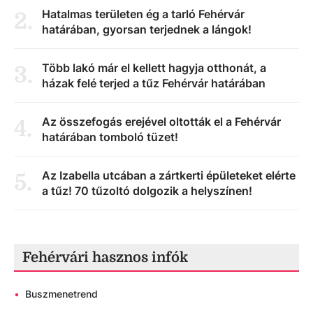
Hatalmas területen ég a tarló Fehérvár
2
.
határában, gyorsan terjednek a lángok!
Több lakó már el kellett hagyja otthonát, a
3
.
házak felé terjed a tűz Fehérvár határában
Az összefogás erejével oltották el a Fehérvár
4
.
határában tomboló tüzet!
Az Izabella utcában a zártkerti épületeket elérte
5
.
a tűz! 70 tűzoltó dolgozik a helyszínen!
Fehérvári hasznos infók
•
Buszmenetrend