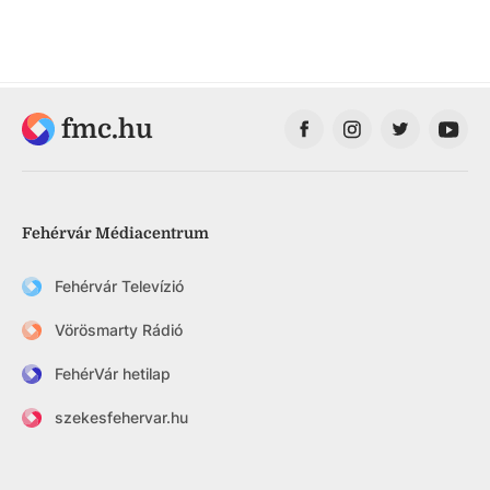
fmc.hu
Fehérvár Médiacentrum
Fehérvár Televízió
Vörösmarty Rádió
FehérVár hetilap
szekesfehervar.hu