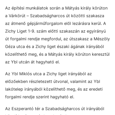
Az építési munkálatok során a Mátyás király körúton
a Várkörút – Szabadságharcos út közötti szakasza
az átmenő gépjárműforgalom elől lezárásra kerül. A
Zichy Liget 1-9. szám előtti szakaszán az egyirányú
út forgalmi rendje megfordul, az útszakasz a Mészöly
Géza utca és a Zichy liget északi ágának irányából
közelíthető meg, és a Mátyás király körúton keresztül
az Ybl utcán át hagyható el.
Az Ybl Miklós utca a Zichy liget irányából az
előzőekben részletezett útvonal, valamint az Ybl
lakótelep irányából közelíthető meg, és az eredeti
forgalmi rendje szerint hagyható el.
Az Eszperantó tér a Szabadságharcos út irányából