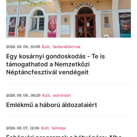
2026. 08. 08., 10:09
Kult
,
Székesfehérvár
Egy kosárnyi gondoskodás - Te is
támogathatod a Nemzetközi
Néptáncfesztivál vendégeit
2026. 08. 08., 06:29
Kult
,
művészet
Emlékmű a háború áldozataiért
2026. 08. 07., 12:06
Kult
,
hétvége