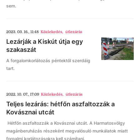
sem.
2023. 03. 16., 11:48
Közlekedés
,
útlezárás
Lezárják a Kiskút útja egy
szakaszát
A forgalomkorlátozás péntektől szerdáig
tart.
2022. 10. 07., 17:09
Közlekedés
,
útlezárás
Teljes lezárás: hétfőn aszfaltozzák a
Kovásznai utcát
Hétfőn aszfaltozzák a Kovásznai utcát. A Harmatosvölgy
magánberuházás részeként megvalósuló munkálatok miatt
forgalmi korlátozásokra kell számítani.