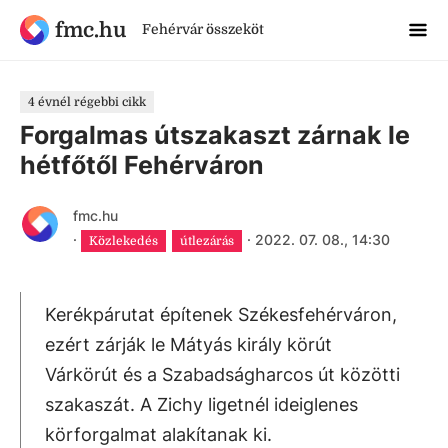
fmc.hu
Fehérvár összeköt
4 évnél régebbi cikk
Forgalmas útszakaszt zárnak le
hétfőtől Fehérváron
fmc.hu
·
·
2022. 07. 08., 14:30
Közlekedés
útlezárás
Kerékpárutat építenek Székesfehérváron,
ezért zárják le Mátyás király körút
Várkörút és a Szabadságharcos út közötti
szakaszát. A Zichy ligetnél ideiglenes
körforgalmat alakítanak ki.