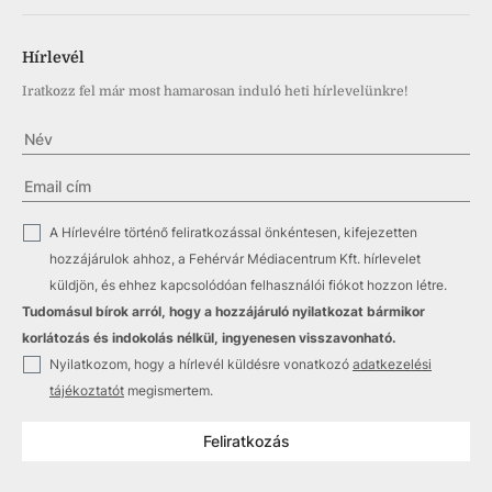
Hírlevél
Iratkozz fel már most hamarosan induló heti hírlevelünkre!
✓
A Hírlevélre történő feliratkozással önkéntesen, kifejezetten
hozzájárulok ahhoz, a Fehérvár Médiacentrum Kft. hírlevelet
küldjön, és ehhez kapcsolódóan felhasználói fiókot hozzon létre.
Tudomásul bírok arról, hogy a hozzájáruló nyilatkozat bármikor
korlátozás és indokolás nélkül, ingyenesen visszavonható.
✓
Nyilatkozom, hogy a hírlevél küldésre vonatkozó
adatkezelési
tájékoztatót
megismertem.
Feliratkozás