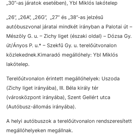
„30”-as járatok esetében), Ybl Miklós lakótelep
„26”, „26A”, „26G”, „27” és „38”-as jelzésű
autóbuszvonal járatai mindkét irányban a Palotai út –
Mészöly G. u. – Zichy liget (északi oldal) – Dózsa Gy.
út/Ányos P. u.* – Szekfű Gy. u. terelőútvonalon
közlekednek.Kimaradó megállóhely: Ybl Miklós
lakótelep.
Terelőútvonalon érintett megállóhelyek: Uszoda
(Zichy liget irányába), III. Béla király tér
(városközpont irányába), Szent Gellért utca
(Autóbusz-állomás irányába).
A helyi autóbuszok a terelőútvonalon rendszeresített
megállóhelyeken megállnak.