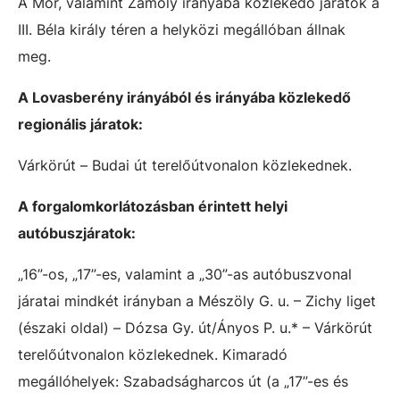
A Mór, valamint Zámoly irányába közlekedő járatok a
III. Béla király téren a helyközi megállóban állnak
meg.
A Lovasberény irányából és irányába közlekedő
regionális járatok:
Várkörút – Budai út terelőútvonalon közlekednek.
A forgalomkorlátozásban érintett helyi
autóbuszjáratok:
„16”-os, „17”-es, valamint a „30”-as autóbuszvonal
járatai mindkét irányban a Mészöly G. u. – Zichy liget
(északi oldal) – Dózsa Gy. út/Ányos P. u.* – Várkörút
terelőútvonalon közlekednek.
Kimaradó
megállóhelyek: Szabadságharcos út (a „17”-es és