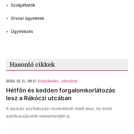
•
Szolgáltatók
•
Orvosi ügyeletek
•
Ügyintézés
Hasonló cikkek
2022. 12. 11., 08:11
Közlekedés
,
útlezárás
Hétfőn és kedden forgalomkorlátozás
lesz a Rákóczi utcában
A lezárás aszfaltozási munkálatok miatt lesz, és érinti
autóbuszjáratok menetrendjét is.