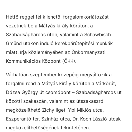
Hétfő reggel fél kilenctől forgalomkorlátozást
vezetnek be a Mátyás király körúton, a
Szabadságharcos úton, valamint a Schäwbisch
Gmünd utakon induló kerékpárútépítési munkák
miatt, írja közleményében az Önkormányzati
Kommunikációs Központ (ÖKK).
Várhatóan szeptember közepéig megváltozik a
forgalmi rend a Mátyás király körúton a Várkörút,
Dózsa György út csomópont – Szabadságharcos út
közötti szakaszán, valamint az útszakaszról
megközelíthető Zichy liget, Ybl Miklós utca,
Eszperantó tér, Színház utca, Dr. Koch László utcák
megközelíthetőségének tekintetében.