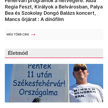
Fehérvári programok a hétvégére: Alba
Regia Feszt, Királyok a Belvárosban, Palya
Bea és Szokolay Dongó Balázs koncert,
Mancs őrjárat : A dínófilm
MÉG TÖBB CIKK
Életmód