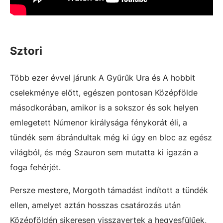
Sztori
Több ezer évvel járunk A Gyűrűk Ura és A hobbit
cselekménye előtt, egészen pontosan Középfölde
másodkorában, amikor is a sokszor és sok helyen
emlegetett Númenor királysága fénykorát éli, a
tündék sem ábrándultak még ki úgy en bloc az egész
világból, és még Szauron sem mutatta ki igazán a
foga fehérjét.
Persze mestere, Morgoth támadást indított a tündék
ellen, amelyet aztán hosszas csatározás után
Középföldén sikeresen visszavertek a hegyesfülűek,