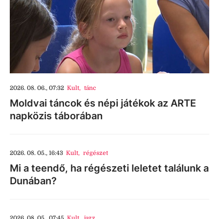
2026. 08. 06., 07:32
Kult
,
tánc
Moldvai táncok és népi játékok az ARTE
napközis táborában
2026. 08. 05., 16:43
Kult
,
régészet
Mi a teendő, ha régészeti leletet találunk a
Dunában?
2026. 08. 05., 07:45
Kult
,
jazz