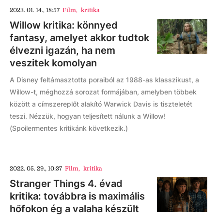
2023. 01. 14., 18:57
Film
,
kritika
Willow kritika: könnyed
fantasy, amelyet akkor tudtok
élvezni igazán, ha nem
veszitek komolyan
A Disney feltámasztotta poraiból az 1988-as klasszikust, a
Willow-t, méghozzá sorozat formájában, amelyben többek
között a címszereplőt alakító Warwick Davis is tiszteletét
teszi. Nézzük, hogyan teljesített nálunk a Willow!
(Spoilermentes kritikánk következik.)
2022. 05. 29., 10:37
Film
,
kritika
Stranger Things 4. évad
kritika: továbbra is maximális
hőfokon ég a valaha készült