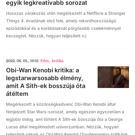
egyik legkreatívabb sorozat
Hosszas várakozás után megérkezett a Netflixre a Stranger
Things 4. évadának első fele, amely rekordhosszúságú
epizódokkal és a korábbiaknál pörgősebb cselekménnyel
kecsegtet. Nézzük, hogyan teljesített nJ
2022. 06. 05., 19:01
Film
,
kritika
Obi-Wan Kenobi kritika: a
legstarwarsosabb élmény,
amit A Sith-ek bosszúja óta
átéltem
Megérkezett a közönségkedvenc Obi-Wan Kenobi által
fémjelzett Star Wars-sorozat, amely egészen egyszerűen a
legjobb dolog, ami történt A Sith-ek bosszúja óta a George
Lucas által megálmodott univerzumban. Nézzük, hogyan
teljesített nálunk az Obi-Wan Kenobi! (Spoilermentes kritikánk