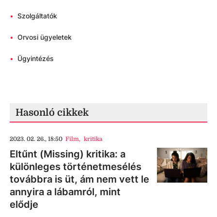
•
Szolgáltatók
•
Orvosi ügyeletek
•
Ügyintézés
Hasonló cikkek
2023. 02. 26., 18:50
Film
,
kritika
Eltűnt (Missing) kritika: a
különleges történetmesélés
továbbra is üt, ám nem vett le
annyira a lábamról, mint
elődje