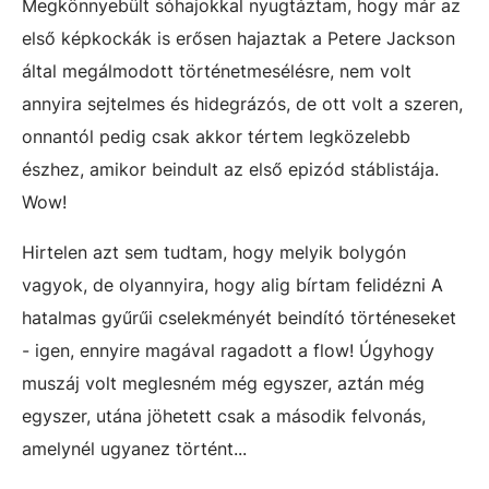
Megkönnyebült sóhajokkal nyugtáztam, hogy már az
első képkockák is erősen hajaztak a Petere Jackson
által megálmodott történetmesélésre, nem volt
annyira sejtelmes és hidegrázós, de ott volt a szeren,
onnantól pedig csak akkor tértem legközelebb
észhez, amikor beindult az első epizód stáblistája.
Wow!
Hirtelen azt sem tudtam, hogy melyik bolygón
vagyok, de olyannyira, hogy alig bírtam felidézni A
hatalmas gyűrűi cselekményét beindító történeseket
- igen, ennyire magával ragadott a flow! Úgyhogy
muszáj volt meglesném még egyszer, aztán még
egyszer, utána jöhetett csak a második felvonás,
amelynél ugyanez történt...