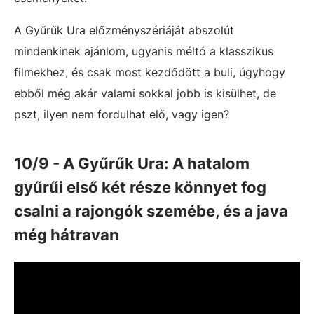
A Gyűrűk Ura előzményszériáját abszolút
mindenkinek ajánlom, ugyanis méltó a klasszikus
filmekhez, és csak most kezdődött a buli, úgyhogy
ebből még akár valami sokkal jobb is kisülhet, de
pszt, ilyen nem fordulhat elő, vagy igen?
10/9 - A Gyűrűk Ura: A hatalom
gyűrűi első két része könnyet fog
csalni a rajongók szemébe, és a java
még hátravan