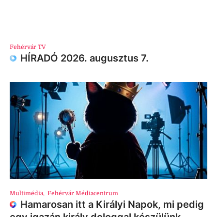
Fehérvár TV
HÍRADÓ 2026. augusztus 7.
Multimédia
,
Fehérvár Médiacentrum
Hamarosan itt a Királyi Napok, mi pedig
egy igazán király dologgal készülünk