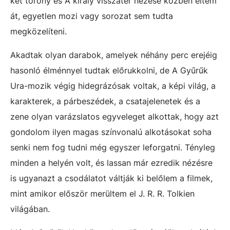
két torony és A király visszatér nézése közben éltem
át, egyetlen mozi vagy sorozat sem tudta
megközelíteni.
Akadtak olyan darabok, amelyek néhány perc erejéig
hasonló élménnyel tudtak előrukkolni, de A Gyűrűk
Ura-mozik végig hidegrázósak voltak, a képi világ, a
karakterek, a párbeszédek, a csatajelenetek és a
zene olyan varázslatos egyveleget alkottak, hogy azt
gondolom ilyen magas színvonalú alkotásokat soha
senki nem fog tudni még egyszer leforgatni. Tényleg
minden a helyén volt, és lassan már ezredik nézésre
is ugyanazt a csodálatot váltják ki belőlem a filmek,
mint amikor először merültem el J. R. R. Tolkien
világában.