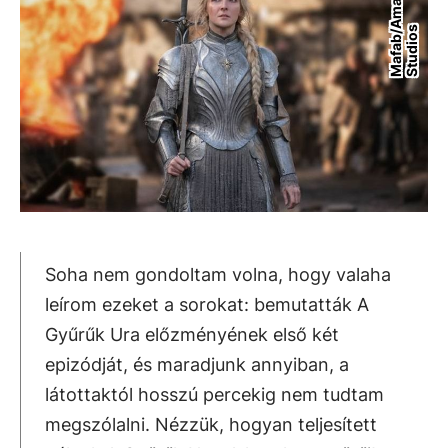
M
a
f
a
b
/
A
m
a
z
o
n
S
t
u
d
i
o
s
Soha nem gondoltam volna, hogy valaha
leírom ezeket a sorokat: bemutatták A
Gyűrűk Ura előzményének első két
epizódját, és maradjunk annyiban, a
látottaktól hosszú percekig nem tudtam
megszólalni. Nézzük, hogyan teljesített