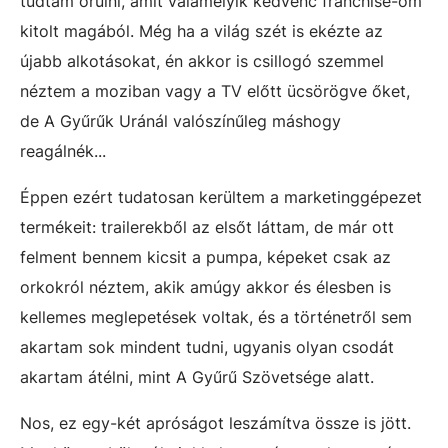
tudtam örülni, amit valamelyik kedvenc franchise-om
kitolt magából. Még ha a világ szét is ekézte az
újabb alkotásokat, én akkor is csillogó szemmel
néztem a moziban vagy a TV előtt ücsörögve őket,
de A Gyűrűk Uránál valószínűleg máshogy
reagálnék...
Éppen ezért tudatosan kerültem a marketinggépezet
termékeit: trailerekből az elsőt láttam, de már ott
felment bennem kicsit a pumpa, képeket csak az
orkokról néztem, akik amúgy akkor és élesben is
kellemes meglepetések voltak, és a történetről sem
akartam sok mindent tudni, ugyanis olyan csodát
akartam átélni, mint A Gyűrű Szövetsége alatt.
Nos, ez egy-két apróságot leszámítva össze is jött.