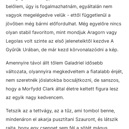
belőlem, úgy is fogalmazhatnám, egyáltalán nem
vagyok megelégedve velük - ettől függetlenül a
jövőben még bármi előfordulhat. Még egyelőre nincs
olyan stabil favoritom, mint mondjuk Aragorn vagy
Legolas volt szinte az első jeleneteiktől kezdve A
Gyűrűk Urában, de már kezd körvonalazódni a kép.
Amennyire távol állt tőlem Galadriel idősebb
változata, olyannyira megkedveltem a fiatalabb énjét,
nem szeretnék jóslatokba bocsájtkozni, de sanszos,
hogy a Morfydd Clark által életre keltett figura lesz
az egyik nagy kedvencem.
Tetszik az a tettvágy, az a tűz, ami tombol benne,
mindenáron el akarja pusztítani Szauront, és látszik
rajta, hogy egy cseppet sem fél a sötét mágus