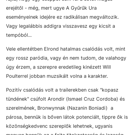
erejétől - még, mert ugye A Gyűrűk Ura
eseményeinek idejére ez radikálisan megváltozik.
Vagy legalábbis addigra visszavesz egy kicsit a
tempóból...
Vele ellentétben Elrond hatalmas csalódás volt, mint
egy rossz paródia, vagy én nem tudom, de valahogy
úgy érzem, a szerepre eredetileg kinézett Will
Poulterrel jobban muzsikált volna a karakter.
Pozitív csalódás volt a trailerekben csak "kopasz
tündének" csúfolt Arondir (Ismael Cruz Cordoba) és
szerelmének, Bronwynnak (Nazanin Boniadi) a
párosa, bennük is bőven látok potenciált, tippre ők is
közönségkedvenc szereplők lehetnek, ugyanis
megvan bennük az a fajta titokzatosság és lazaság,