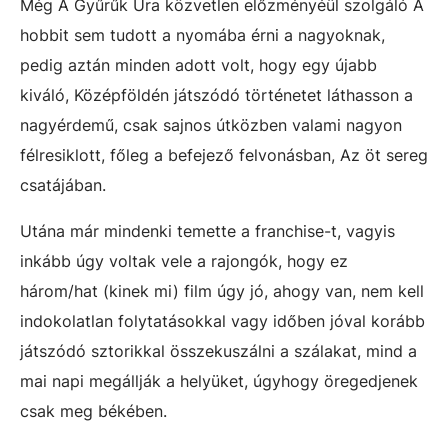
Még A Gyűrűk Ura közvetlen előzményéül szolgáló A
hobbit sem tudott a nyomába érni a nagyoknak,
pedig aztán minden adott volt, hogy egy újabb
kiváló, Középföldén játszódó történetet láthasson a
nagyérdemű, csak sajnos útközben valami nagyon
félresiklott, főleg a befejező felvonásban, Az öt sereg
csatájában.
Utána már mindenki temette a franchise-t, vagyis
inkább úgy voltak vele a rajongók, hogy ez
három/hat (kinek mi) film úgy jó, ahogy van, nem kell
indokolatlan folytatásokkal vagy időben jóval korább
játszódó sztorikkal összekuszálni a szálakat, mind a
mai napi megállják a helyüket, úgyhogy öregedjenek
csak meg békében.