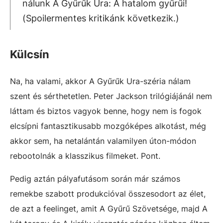
nálunk A Gyűrűk Ura: A hatalom gyűrűi!
(Spoilermentes kritikánk következik.)
Külcsín
Na, ha valami, akkor A Gyűrűk Ura-széria nálam
szent és sérthetetlen. Peter Jackson trilógiájánál nem
láttam és biztos vagyok benne, hogy nem is fogok
elcsípni fantasztikusabb mozgóképes alkotást, még
akkor sem, ha netalántán valamilyen úton-módon
rebootolnák a klasszikus filmeket. Pont.
Pedig aztán pályafutásom során már számos
remekbe szabott produkcióval összesodort az élet,
de azt a feelinget, amit A Gyűrű Szövetsége, majd A