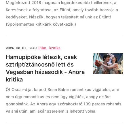
Megérkezett 2018 magasan legérdekesebb thrillerének, a
Keresésnek a folytatása, az Eltűnt, amely tovább borzolja a
kedélyeket. Nézzük, hogyan teljesített nálunk az Eltűnt!
(Spoilermentes kritikánk következik.)
2025. 03. 10., 12:49
Film
,
kritika
Hamupipőke létezik, csak
sztriptíztáncosnő lett és
Vegasban házasodik - Anora
kritika
Öt Oscar-díjat kapott Sean Baker romantikus vígjátéka, ami
nem úgy romantikus és nem úgy vígjáték, ahogy elsőre
gondolnánk. Az Anora egy szórakoztató 139 perces rohanás
valami után, ami akár szerelem is lehetett volna.