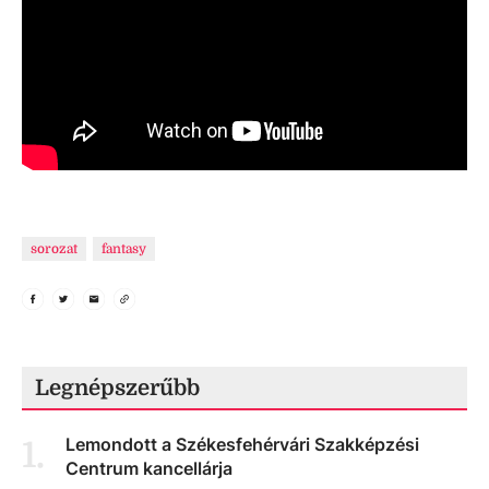
sorozat
fantasy
Legnépszerűbb
Lemondott a Székesfehérvári Szakképzési
1
.
Centrum kancellárja