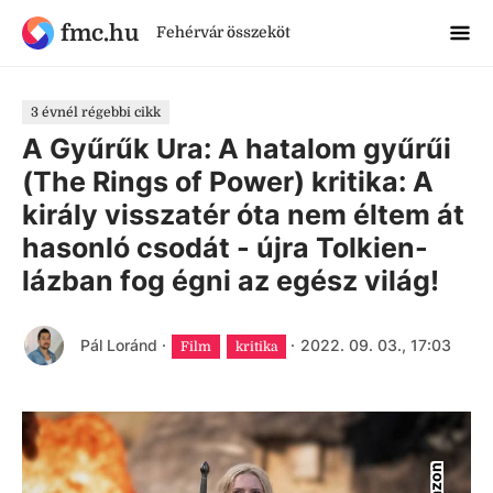
fmc.hu
Fehérvár összeköt
3 évnél régebbi cikk
A Gyűrűk Ura: A hatalom gyűrűi
(The Rings of Power) kritika: A
király visszatér óta nem éltem át
hasonló csodát - újra Tolkien-
lázban fog égni az egész világ!
Pál Loránd
·
·
2022. 09. 03., 17:03
Film
kritika