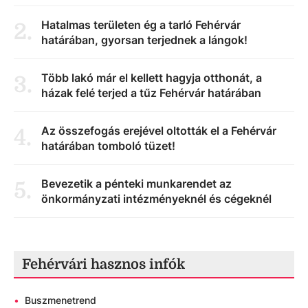
Hatalmas területen ég a tarló Fehérvár
2
.
határában, gyorsan terjednek a lángok!
Több lakó már el kellett hagyja otthonát, a
3
.
házak felé terjed a tűz Fehérvár határában
Az összefogás erejével oltották el a Fehérvár
4
.
határában tomboló tüzet!
Bevezetik a pénteki munkarendet az
5
.
önkormányzati intézményeknél és cégeknél
Fehérvári hasznos infók
•
Buszmenetrend