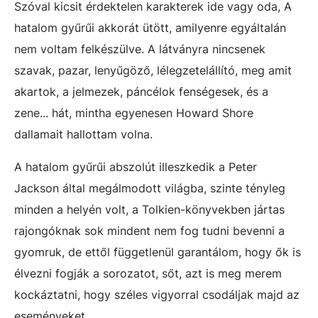
Szóval kicsit érdektelen karakterek ide vagy oda, A
hatalom gyűrűi akkorát ütött, amilyenre egyáltalán
nem voltam felkészülve. A látványra nincsenek
szavak, pazar, lenyűgöző, lélegzetelállító, meg amit
akartok, a jelmezek, páncélok fenségesek, és a
zene... hát, mintha egyenesen Howard Shore
dallamait hallottam volna.
A hatalom gyűrűi abszolút illeszkedik a Peter
Jackson által megálmodott világba, szinte tényleg
minden a helyén volt, a Tolkien-könyvekben jártas
rajongóknak sok mindent nem fog tudni bevenni a
gyomruk, de ettől függetlenül garantálom, hogy ők is
élvezni fogják a sorozatot, sőt, azt is meg merem
kockáztatni, hogy széles vigyorral csodáljak majd az
eseményeket.